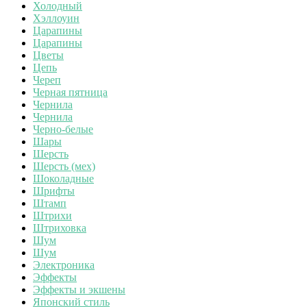
Холодный
Хэллоуин
Царапины
Царапины
Цветы
Цепь
Череп
Черная пятница
Чернила
Чернила
Черно-белые
Шары
Шерсть
Шерсть (мех)
Шоколадные
Шрифты
Штамп
Штрихи
Штриховка
Шум
Шум
Электроника
Эффекты
Эффекты и экшены
Японский стиль