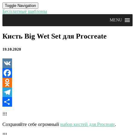
Toggle Navigation
Бесплатные шаблоны
MENU
Кисть
Кисть Big Wet Set для Procreate
Big
Wet
19.10.2020
Set
для
Procreate
VK
Facebook
Odnoklassniki
Telegram
Отправить
!!!
Сохраняйте себе огромный
набор кистей для Procreate
.
!!!