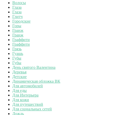
Волосы
Глаза
Глаза
Глитч
Городские
Горы
Гранж
Гранж
Граффити
Граффити
Грязь
Гуашь
Губы
Губы
День святого Валентина
Деревья
Детские
Динамическая обложка ВК
Для автомобилей
Для еды
Для Интерьера
Для кожи
Для путешествий
Для социальных сетей
Дождь