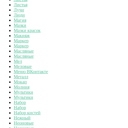
Листья
Лучи
Люди
Магия
Мазки
Мазки красок
Макияж
Маркер
Маркер
Масляные
Масляные
Мел
Меловые
Меню ВКонтакте
Металл
Мокап
Молния
Мультики
Мультики
Набор
Набор
Набор кистей
Нежный
Неоновые