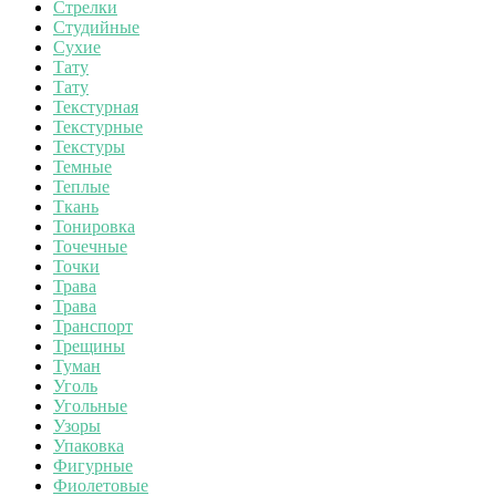
Стрелки
Студийные
Сухие
Тату
Тату
Текстурная
Текстурные
Текстуры
Темные
Теплые
Ткань
Тонировка
Точечные
Точки
Трава
Трава
Транспорт
Трещины
Туман
Уголь
Угольные
Узоры
Упаковка
Фигурные
Фиолетовые