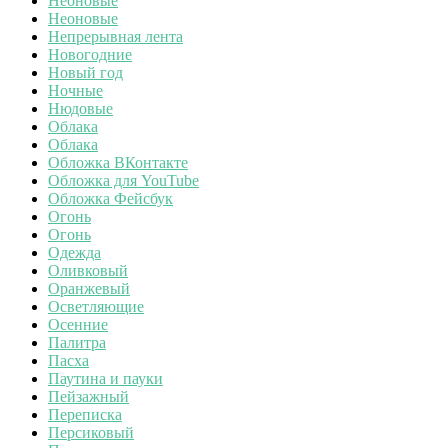
Неоновые
Неоновые
Непрерывная лента
Новогодние
Новый год
Ночные
Нюдовые
Облака
Облака
Обложка ВКонтакте
Обложка для YouTube
Обложка Фейсбук
Огонь
Огонь
Одежда
Оливковый
Оранжевый
Осветляющие
Осенние
Палитра
Пасха
Паутина и пауки
Пейзажный
Переписка
Персиковый