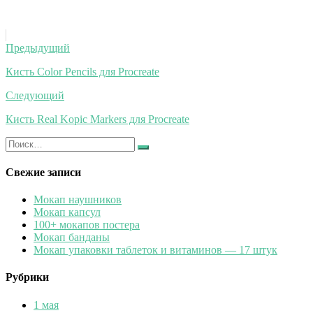
Навигация
Предыдущий
по
Кисть Color Pencils для Procreate
записям
Следующий
Кисть Real Kopic Markers для Procreate
Искать:
Найти
Свежие записи
Мокап наушников
Мокап капсул
100+ мокапов постера
Мокап банданы
Мокап упаковки таблеток и витаминов — 17 штук
Рубрики
1 мая