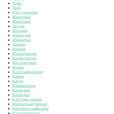
Дома
Дым
Еда и напитки
Животные
Животные
Звезды
Зеленый
Зернистые
Зернистые
Зимние
Иконки
Иллюстрации
Иллюстрации
Инсталендинг
Искры
Калиграфические
Камни
Капли
Карамельные
Карандаш
Карандаш
Карточки товара
Квадратный баннер
Кинематографичные
Кириллические