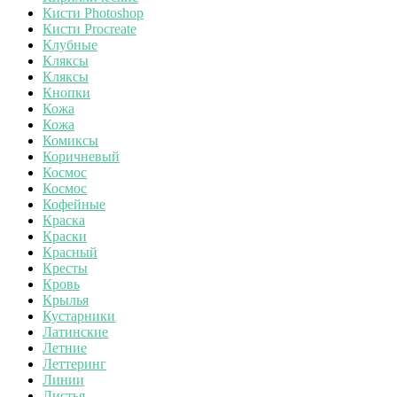
Кисти Photoshop
Кисти Procreate
Клубные
Кляксы
Кляксы
Кнопки
Кожа
Кожа
Комиксы
Коричневый
Космос
Космос
Кофейные
Краска
Краски
Красный
Кресты
Кровь
Крылья
Кустарники
Латинские
Летние
Леттеринг
Линии
Листья