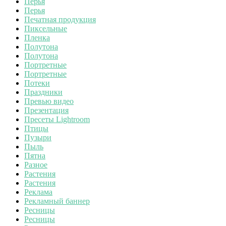
Перья
Перья
Печатная продукция
Пиксельные
Пленка
Полутона
Полутона
Портретные
Портретные
Потеки
Праздники
Превью видео
Презентация
Пресеты Lightroom
Птицы
Пузыри
Пыль
Пятна
Разное
Растения
Растения
Реклама
Рекламный баннер
Ресницы
Ресницы