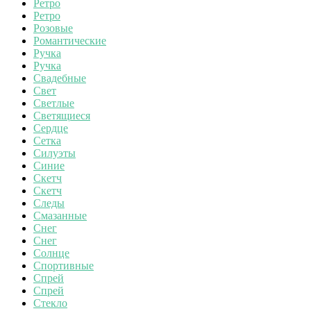
Ретро
Ретро
Розовые
Романтические
Ручка
Ручка
Свадебные
Свет
Светлые
Светящиеся
Сердце
Сетка
Силуэты
Синие
Скетч
Скетч
Следы
Смазанные
Снег
Снег
Солнце
Спортивные
Спрей
Спрей
Стекло