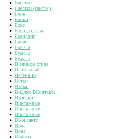
Блестки
Блестки (глиттер)
Блик
Блики
Боке
Борода и усы
Брендинг
Брови
Брызги
Бумага
Бумага
В едином стиле
Ванильный
Весенний
Ветки
Взрыв
Виджет ВКонтакте
Визитки
Винтажные
Винтажные
Винтажные
ВКонтакте
Вода
Вода
Волосы