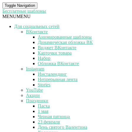
Toggle Navigation
Бесплатные шаблоны
MENU
MENU
Для социальных сетей
ВКонтакте
Анимированные шаблоны
Динамическая обложка ВК
Виджет ВКонтакте
Карточки товара
Набор
Обложка ВКонтакте
Instagram
Инсталендинг
Непрерывная лента
Stories
YouTube
Акции
Праздники
Пасха
1 мая
Черная пятница
23 февраля
День святого Валентина