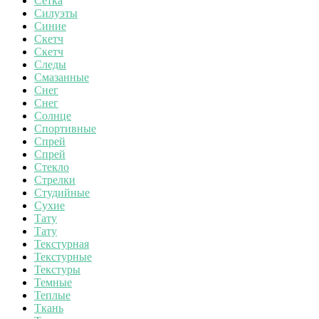
Сетка
Силуэты
Синие
Скетч
Скетч
Следы
Смазанные
Снег
Снег
Солнце
Спортивные
Спрей
Спрей
Стекло
Стрелки
Студийные
Сухие
Тату
Тату
Текстурная
Текстурные
Текстуры
Темные
Теплые
Ткань