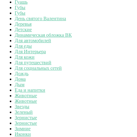
Гуашь
Губы
Губы
День святого Валентина
Деревья
Детские
Динамическая обложка ВК
Для автомобилей
Для еды
Для Интерьера
Для кожи
Для путешествий
Для социальных сетей
Дождь
Дома
Дым
Еда и напитки
Животные
Животные
Звезды
Зеленый
Зернистые
Зернистые
Зимние
Иконки