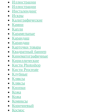
Иллюстрации
Иллюстрации
Инсталендинг
Искры
Калиграфические
Камни
Капли
Карамельные
Карандаш
Карандаш
Карточки товара
Квадратный баннер
Кинематографичные
Кириллические
Кисти Photoshop
Кисти Procreate
Клубные
Кляксы
Кляксы
Кнопки
Кожа
Кожа
Комиксы
Коричневый
Космос