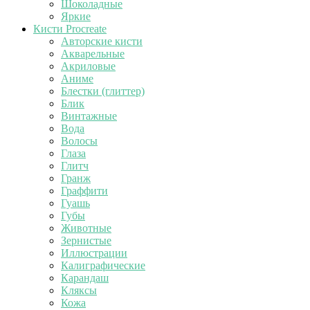
Шоколадные
Яркие
Кисти Procreate
Авторские кисти
Акварельные
Акриловые
Аниме
Блестки (глиттер)
Блик
Винтажные
Вода
Волосы
Глаза
Глитч
Гранж
Граффити
Гуашь
Губы
Животные
Зернистые
Иллюстрации
Калиграфические
Карандаш
Кляксы
Кожа