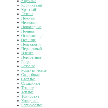
Клубные
Коричневый
Красный
Летние
Нежный
Неоновые
Новогодние
Ночные
Осветляющие
Осенние
Пейзажный
Персиковый
Пленка
Портретные
Ретро
Розовые
Романтические
Свадебные
Светлые
Студийные
Темные
Теплые
Тонировка
Холодный
Черно-белые