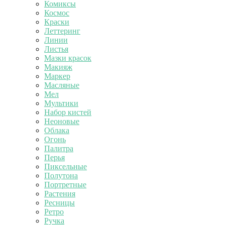
Комиксы
Космос
Краски
Леттеринг
Линии
Листья
Мазки красок
Макияж
Маркер
Масляные
Мел
Мультики
Набор кистей
Неоновые
Облака
Огонь
Палитра
Перья
Пиксельные
Полутона
Портретные
Растения
Ресницы
Ретро
Ручка