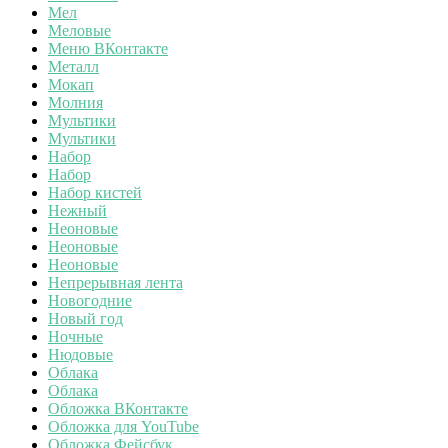
Мел
Меловые
Меню ВКонтакте
Металл
Мокап
Молния
Мультики
Мультики
Набор
Набор
Набор кистей
Нежный
Неоновые
Неоновые
Неоновые
Непрерывная лента
Новогодние
Новый год
Ночные
Нюдовые
Облака
Облака
Обложка ВКонтакте
Обложка для YouTube
Обложка Фейсбук