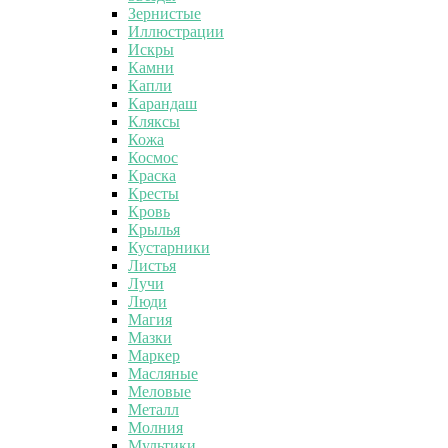
Зернистые
Иллюстрации
Искры
Камни
Капли
Карандаш
Кляксы
Кожа
Космос
Краска
Кресты
Кровь
Крылья
Кустарники
Листья
Лучи
Люди
Магия
Мазки
Маркер
Масляные
Меловые
Металл
Молния
Мультики