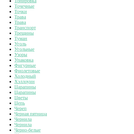
Тонировка
Точечные
Точки
Трава
Трава
Транспорт
Трещины
Туман
Уголь
Угольные
Узоры
Упаковка
Фигурные
Фиолетовые
Холодный
Хэллоуин
Царапины
Царапины
Цветы
Цепь
Череп
Черная пятница
Чернила
Чернила
Черно-белые