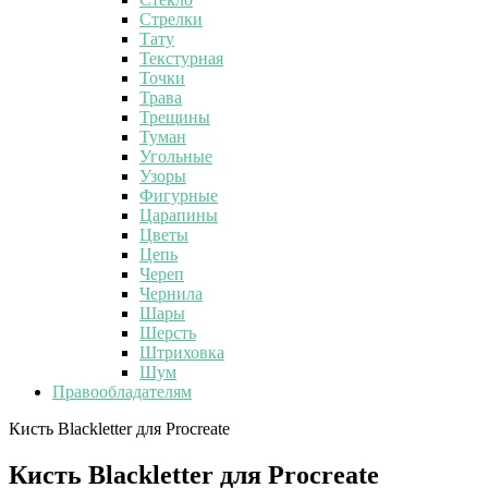
Стрелки
Тату
Текстурная
Точки
Трава
Трещины
Туман
Угольные
Узоры
Фигурные
Царапины
Цветы
Цепь
Череп
Чернила
Шары
Шерсть
Штриховка
Шум
Правообладателям
Кисть Blackletter для Procreate
Кисть Blackletter для Procreate