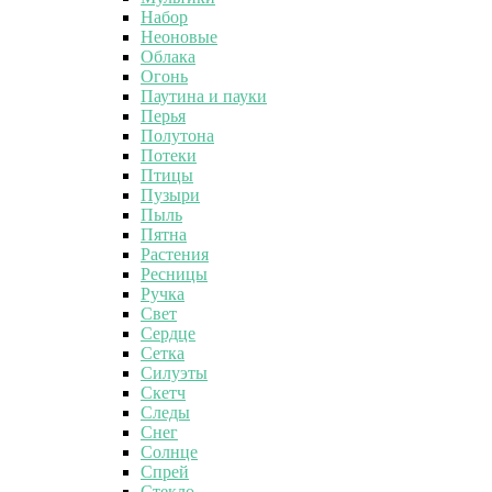
Набор
Неоновые
Облака
Огонь
Паутина и пауки
Перья
Полутона
Потеки
Птицы
Пузыри
Пыль
Пятна
Растения
Ресницы
Ручка
Свет
Сердце
Сетка
Силуэты
Скетч
Следы
Снег
Солнце
Спрей
Стекло