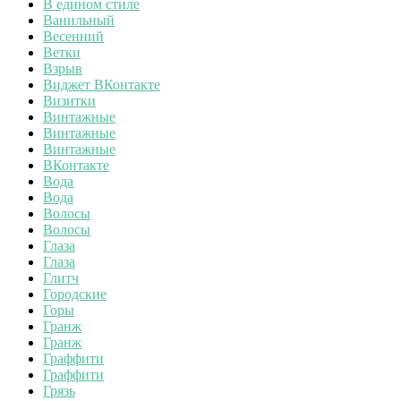
В едином стиле
Ванильный
Весенний
Ветки
Взрыв
Виджет ВКонтакте
Визитки
Винтажные
Винтажные
Винтажные
ВКонтакте
Вода
Вода
Волосы
Волосы
Глаза
Глаза
Глитч
Городские
Горы
Гранж
Гранж
Граффити
Граффити
Грязь