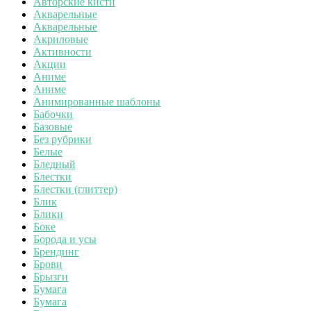
Авторские кисти
Акварельные
Акварельные
Акриловые
Активности
Акции
Аниме
Аниме
Анимированные шаблоны
Бабочки
Базовые
Без рубрики
Белые
Бледный
Блестки
Блестки (глиттер)
Блик
Блики
Боке
Борода и усы
Брендинг
Брови
Брызги
Бумага
Бумага