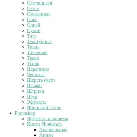
Светящиеся
Скетч
Смазанные
Снег
Спрей
Сухие
Тату
Текстурные
Ткань
Точечные
Трава
Уголь
Царапины
Чернила
Шерсть (мех)
Штамп
Штрихи
Шум
Эффекты
Японский стиль
Photoshop
Эффекты и экшены
Кисти Photoshop
Акварельные
Аниме