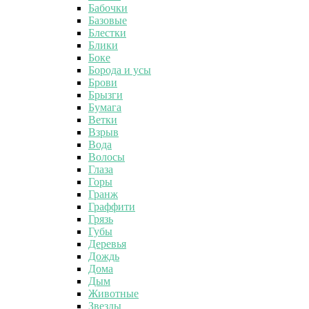
Бабочки
Базовые
Блестки
Блики
Боке
Борода и усы
Брови
Брызги
Бумага
Ветки
Взрыв
Вода
Волосы
Глаза
Горы
Гранж
Граффити
Грязь
Губы
Деревья
Дождь
Дома
Дым
Животные
Звезды