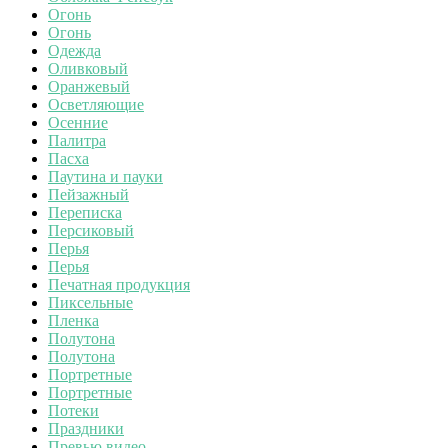
Огонь
Огонь
Одежда
Оливковый
Оранжевый
Осветляющие
Осенние
Палитра
Пасха
Паутина и пауки
Пейзажный
Переписка
Персиковый
Перья
Перья
Печатная продукция
Пиксельные
Пленка
Полутона
Полутона
Портретные
Портретные
Потеки
Праздники
Превью видео