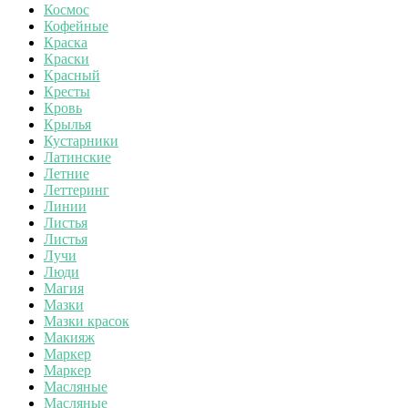
Космос
Кофейные
Краска
Краски
Красный
Кресты
Кровь
Крылья
Кустарники
Латинские
Летние
Леттеринг
Линии
Листья
Листья
Лучи
Люди
Магия
Мазки
Мазки красок
Макияж
Маркер
Маркер
Масляные
Масляные