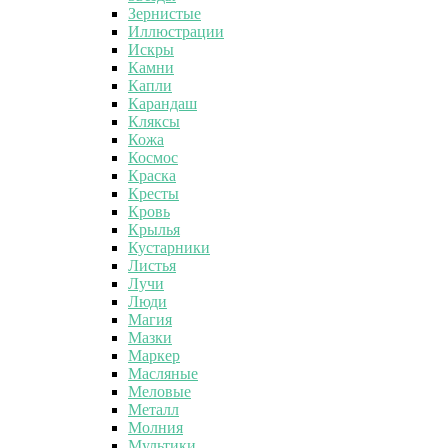
Зернистые
Иллюстрации
Искры
Камни
Капли
Карандаш
Кляксы
Кожа
Космос
Краска
Кресты
Кровь
Крылья
Кустарники
Листья
Лучи
Люди
Магия
Мазки
Маркер
Масляные
Меловые
Металл
Молния
Мультики