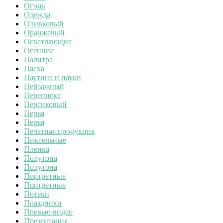
Огонь
Одежда
Оливковый
Оранжевый
Осветляющие
Осенние
Палитра
Пасха
Паутина и пауки
Пейзажный
Переписка
Персиковый
Перья
Перья
Печатная продукция
Пиксельные
Пленка
Полутона
Полутона
Портретные
Портретные
Потеки
Праздники
Превью видео
Презентация