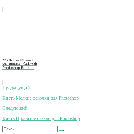
Кисть Паутина для
Фотошопа - Cobweb
Photoshop Brushes
Навигация
Предыдущий
по
Кисть Мелкие осколки для Photoshop
записям
Следующий
Кисть Пробитое стекло для Photoshop
Искать:
Найти