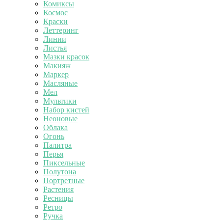
Комиксы
Космос
Краски
Леттеринг
Линии
Листья
Мазки красок
Макияж
Маркер
Масляные
Мел
Мультики
Набор кистей
Неоновые
Облака
Огонь
Палитра
Перья
Пиксельные
Полутона
Портретные
Растения
Ресницы
Ретро
Ручка