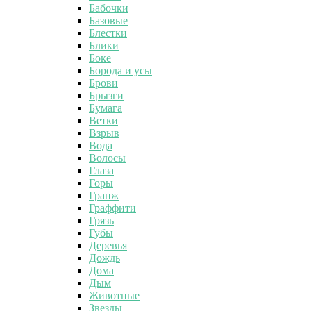
Бабочки
Базовые
Блестки
Блики
Боке
Борода и усы
Брови
Брызги
Бумага
Ветки
Взрыв
Вода
Волосы
Глаза
Горы
Гранж
Граффити
Грязь
Губы
Деревья
Дождь
Дома
Дым
Животные
Звезды