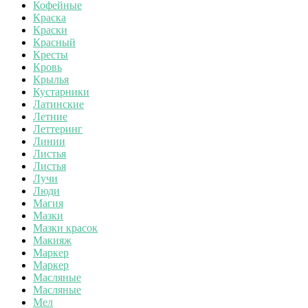
Кофейные
Краска
Краски
Красный
Кресты
Кровь
Крылья
Кустарники
Латинские
Летние
Леттеринг
Линии
Листья
Листья
Лучи
Люди
Магия
Мазки
Мазки красок
Макияж
Маркер
Маркер
Масляные
Масляные
Мел