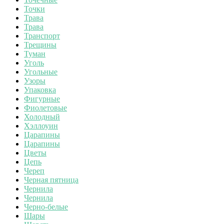
Точки
Трава
Трава
Транспорт
Трещины
Туман
Уголь
Угольные
Узоры
Упаковка
Фигурные
Фиолетовые
Холодный
Хэллоуин
Царапины
Царапины
Цветы
Цепь
Череп
Черная пятница
Чернила
Чернила
Черно-белые
Шары