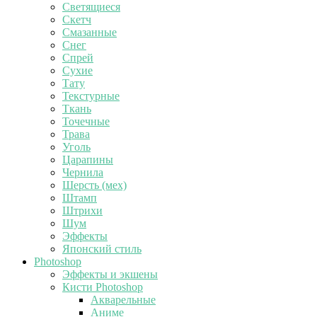
Светящиеся
Скетч
Смазанные
Снег
Спрей
Сухие
Тату
Текстурные
Ткань
Точечные
Трава
Уголь
Царапины
Чернила
Шерсть (мех)
Штамп
Штрихи
Шум
Эффекты
Японский стиль
Photoshop
Эффекты и экшены
Кисти Photoshop
Акварельные
Аниме