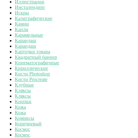
Иллюстрации
Инсталендинг
Искры
Калиграфические
Камни
Капли
Карамельные
Карандаш
Карандаш
Карточки товара
Квадратный баннер
Кинематографичные
Кириллические
Кисти Photoshop
Кисти Procreate
Клубные
Кляксы
Кляксы
Кнопки
Кожа
Кожа
Комиксы
Коричневый
Космос
Космос