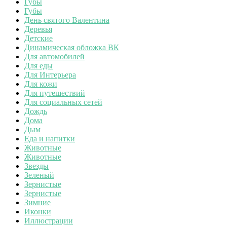
Губы
Губы
День святого Валентина
Деревья
Детские
Динамическая обложка ВК
Для автомобилей
Для еды
Для Интерьера
Для кожи
Для путешествий
Для социальных сетей
Дождь
Дома
Дым
Еда и напитки
Животные
Животные
Звезды
Зеленый
Зернистые
Зернистые
Зимние
Иконки
Иллюстрации