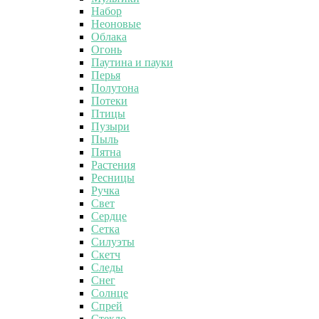
Набор
Неоновые
Облака
Огонь
Паутина и пауки
Перья
Полутона
Потеки
Птицы
Пузыри
Пыль
Пятна
Растения
Ресницы
Ручка
Свет
Сердце
Сетка
Силуэты
Скетч
Следы
Снег
Солнце
Спрей
Стекло