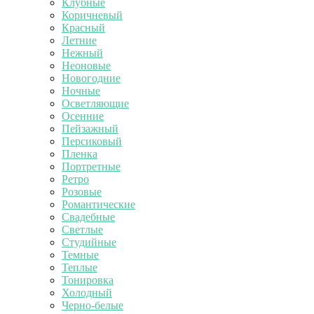
Клубные
Коричневый
Красный
Летние
Нежный
Неоновые
Новогодние
Ночные
Осветляющие
Осенние
Пейзажный
Персиковый
Пленка
Портретные
Ретро
Розовые
Романтические
Свадебные
Светлые
Студийные
Темные
Теплые
Тонировка
Холодный
Черно-белые