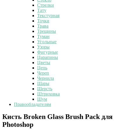
Стрелки
Тату
Текстурная
Точки
Трава
Трещины
Туман
Угольные
Узоры
Фигурные
Царапины
Цветы
Цепь
Череп
Чернила
Шары
Шерсть
Штриховка
Шум
Правообладателям
Кисть
Кисть Broken Glass Brush Pack для
Broken
Photoshop
Glass