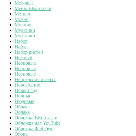
Меловые
Меню ВКонтакте
Металл
Мокап
Молния
Мультики
Мультики
Набор
Набор
Набор кистей
Нежный
Неоновые
Неоновые
Неоновые
Непрерывная лента
Новогодние
Новый год
Ночные
Нюдовые
Облака
Облака
Обложка ВКонтакте
Обложка для YouTube
Обложка Фейсбук
Огонь