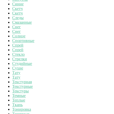
Синие
Скетч
Скетч
Следы
Смазанные
Снег
Снег
Солнце
Спортивные
Спрей
Спрей
Стекло
Стрелки
Студийные
Сухие
Тату
Тату
Текстурная
Текстурные
Текстуры
Темные
Теплые
Ткань
Тонировка
Точечные