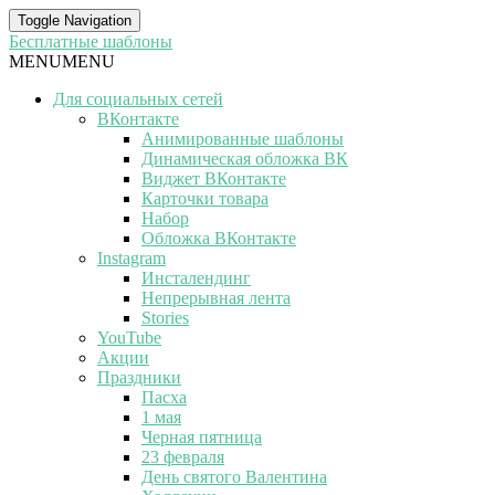
Toggle Navigation
Бесплатные шаблоны
MENU
MENU
Для социальных сетей
ВКонтакте
Анимированные шаблоны
Динамическая обложка ВК
Виджет ВКонтакте
Карточки товара
Набор
Обложка ВКонтакте
Instagram
Инсталендинг
Непрерывная лента
Stories
YouTube
Акции
Праздники
Пасха
1 мая
Черная пятница
23 февраля
День святого Валентина