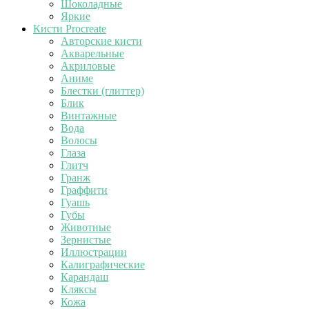
Шоколадные
Яркие
Кисти Procreate
Авторские кисти
Акварельные
Акриловые
Аниме
Блестки (глиттер)
Блик
Винтажные
Вода
Волосы
Глаза
Глитч
Гранж
Граффити
Гуашь
Губы
Животные
Зернистые
Иллюстрации
Калиграфические
Карандаш
Кляксы
Кожа