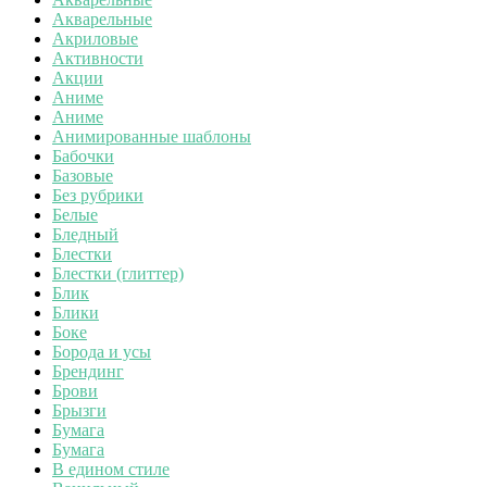
Акварельные
Акриловые
Активности
Акции
Аниме
Аниме
Анимированные шаблоны
Бабочки
Базовые
Без рубрики
Белые
Бледный
Блестки
Блестки (глиттер)
Блик
Блики
Боке
Борода и усы
Брендинг
Брови
Брызги
Бумага
Бумага
В едином стиле