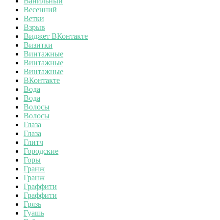
Ванильный
Весенний
Ветки
Взрыв
Виджет ВКонтакте
Визитки
Винтажные
Винтажные
Винтажные
ВКонтакте
Вода
Вода
Волосы
Волосы
Глаза
Глаза
Глитч
Городские
Горы
Гранж
Гранж
Граффити
Граффити
Грязь
Гуашь