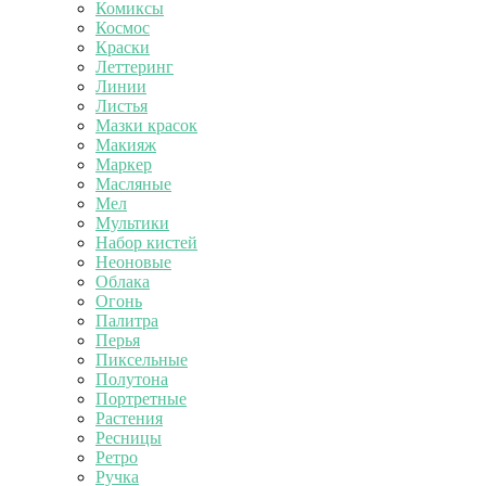
Комиксы
Космос
Краски
Леттеринг
Линии
Листья
Мазки красок
Макияж
Маркер
Масляные
Мел
Мультики
Набор кистей
Неоновые
Облака
Огонь
Палитра
Перья
Пиксельные
Полутона
Портретные
Растения
Ресницы
Ретро
Ручка