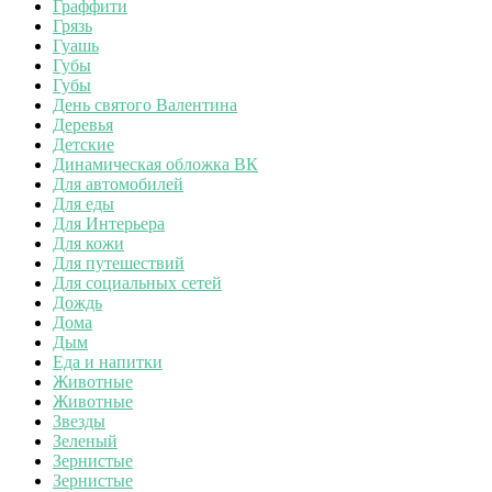
Граффити
Грязь
Гуашь
Губы
Губы
День святого Валентина
Деревья
Детские
Динамическая обложка ВК
Для автомобилей
Для еды
Для Интерьера
Для кожи
Для путешествий
Для социальных сетей
Дождь
Дома
Дым
Еда и напитки
Животные
Животные
Звезды
Зеленый
Зернистые
Зернистые