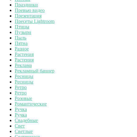
Праздники
Превью видео
Презентация
Пресеты Lightroom
Птицы
Пузыри
Пыль
Пятна
Разное
Растения
Растения
Реклама
Рекламный баннер
Ресницы
Ресницы
Ретро
Ретро
Розовые
Романтические
Ручка
Ручка
Свадебные
Свет
Светлые
Светящиеся