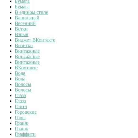
Бумага
Бумага
В едином стиле
Ванильный
Весенний
Ветки
Взрыв
Виджет ВКонтакте
Визитки
Винтажные
Винтажные
Винтажные
ВКонтакте
Вода
Вода
Волосы
Волосы
Глаза
Глаза
Глитч
Городские
Горы
Гранж
Гранж
Граффити