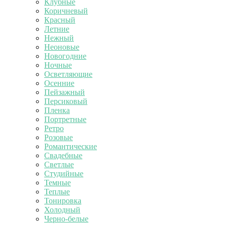
Клубные
Коричневый
Красный
Летние
Нежный
Неоновые
Новогодние
Ночные
Осветляющие
Осенние
Пейзажный
Персиковый
Пленка
Портретные
Ретро
Розовые
Романтические
Свадебные
Светлые
Студийные
Темные
Теплые
Тонировка
Холодный
Черно-белые