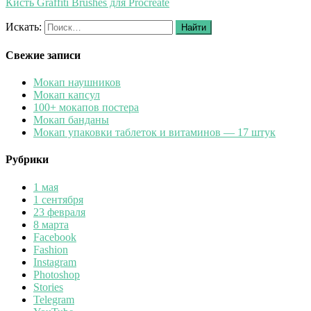
Кисть Graffiti Brushes для Procreate
Искать:
Найти
Свежие записи
Мокап наушников
Мокап капсул
100+ мокапов постера
Мокап банданы
Мокап упаковки таблеток и витаминов — 17 штук
Рубрики
1 мая
1 сентября
23 февраля
8 марта
Facebook
Fashion
Instagram
Photoshop
Stories
Telegram