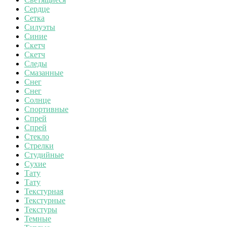
Сердце
Сетка
Силуэты
Синие
Скетч
Скетч
Следы
Смазанные
Снег
Снег
Солнце
Спортивные
Спрей
Спрей
Стекло
Стрелки
Студийные
Сухие
Тату
Тату
Текстурная
Текстурные
Текстуры
Темные