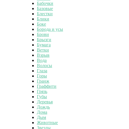
Бабочки
Базовые
Блестки
Блики
Боке
Борода и усы
Брови
Брызги
Бумага
Ветки
Взрыв
Вода
Волосы
Глаза
Горы
Гранж
Граффити
Грязь
Губы
Деревья
Дождь
Дома
Дым
Животные
Звезды