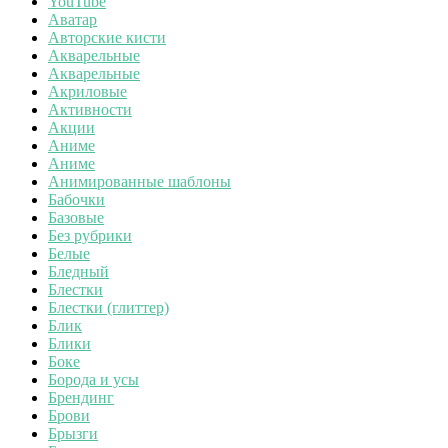
YouTube
Аватар
Авторские кисти
Акварельные
Акварельные
Акриловые
Активности
Акции
Аниме
Аниме
Анимированные шаблоны
Бабочки
Базовые
Без рубрики
Белые
Бледный
Блестки
Блестки (глиттер)
Блик
Блики
Боке
Борода и усы
Брендинг
Брови
Брызги