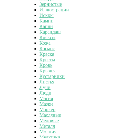
Зернистые
Иллюстрации
Искры
Камни
Капли
Карандаш
Кляксы
Кожа
Космос
Краска
Кресты
Кровь
Крылья
Кустарники
Листья
Лучи
Люди
Магия
Мазки
Маркер
Масляные
Меловые
Металл
Молния
Мультики