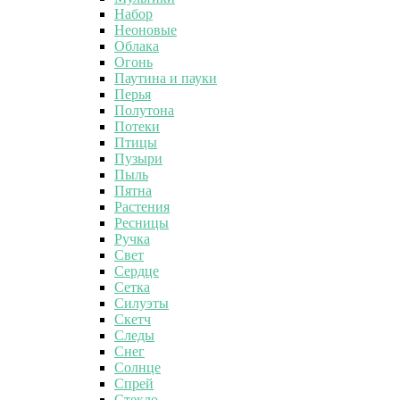
Набор
Неоновые
Облака
Огонь
Паутина и пауки
Перья
Полутона
Потеки
Птицы
Пузыри
Пыль
Пятна
Растения
Ресницы
Ручка
Свет
Сердце
Сетка
Силуэты
Скетч
Следы
Снег
Солнце
Спрей
Стекло