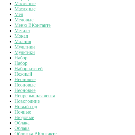
Масляные
Масляные
Мел
Меловые
Меню ВКонтакте
Металл
Мокап
Молния
Мультики
Мультики
Набор
Набор
Набор кистей
Нежный
Неоновые
Неоновые
Неоновые
Непрерывная лента
Новогодние
Новый год
Ночные
Нюдовые
Облака
Облака
Обложка ВКонтакте