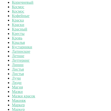
Коричневый
Космос
Космос
Кофейные
Краска
Краски
Красный
Кресты
Кровь
Крылья
Кустарники
Латинские
Летние
Леттеринг
Линии
Листья
Листья
Лучи
Люди
Магия
Мазки
Мазки красок
Макияж
Маркер
Маркер