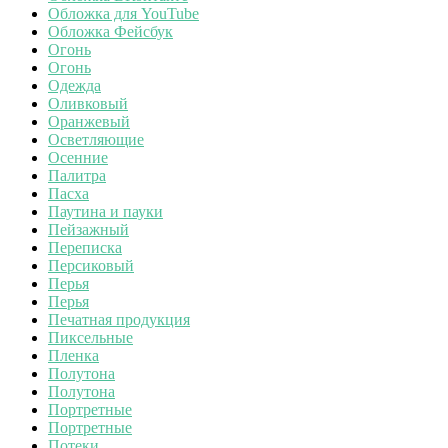
Обложка для YouTube
Обложка Фейсбук
Огонь
Огонь
Одежда
Оливковый
Оранжевый
Осветляющие
Осенние
Палитра
Пасха
Паутина и пауки
Пейзажный
Переписка
Персиковый
Перья
Перья
Печатная продукция
Пиксельные
Пленка
Полутона
Полутона
Портретные
Портретные
Потеки