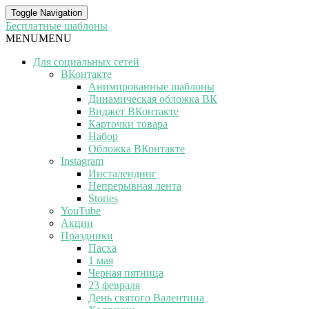
Toggle Navigation
Бесплатные шаблоны
MENU
MENU
Для социальных сетей
ВКонтакте
Анимированные шаблоны
Динамическая обложка ВК
Виджет ВКонтакте
Карточки товара
Набор
Обложка ВКонтакте
Instagram
Инсталендинг
Непрерывная лента
Stories
YouTube
Акции
Праздники
Пасха
1 мая
Черная пятница
23 февраля
День святого Валентина