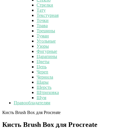
Стрелки
Тату
Текстурная
Точки
Трава
Трещины
Туман
Угольные
Узоры
Фигурные
Царапины
Цветы
Цепь
Череп
Чернила
Шары
Шерсть
Штриховка
Шум
Правообладателям
Кисть Brush Box для Procreate
Кисть Brush Box для Procreate