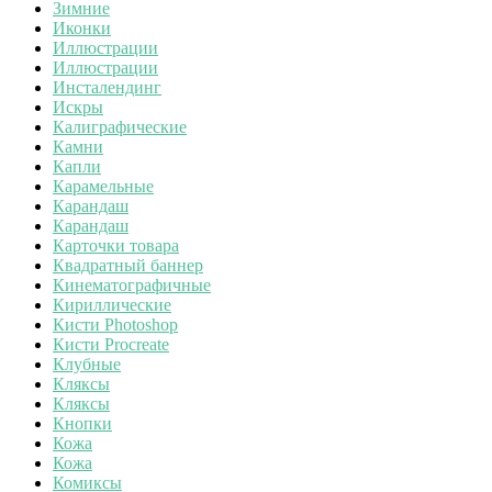
Зимние
Иконки
Иллюстрации
Иллюстрации
Инсталендинг
Искры
Калиграфические
Камни
Капли
Карамельные
Карандаш
Карандаш
Карточки товара
Квадратный баннер
Кинематографичные
Кириллические
Кисти Photoshop
Кисти Procreate
Клубные
Кляксы
Кляксы
Кнопки
Кожа
Кожа
Комиксы