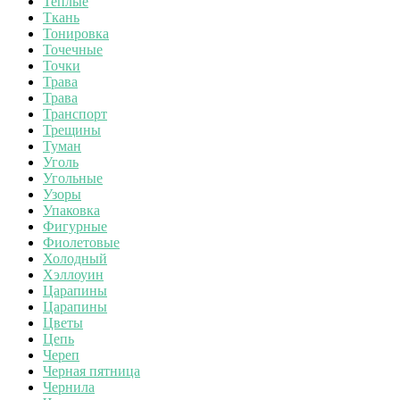
Теплые
Ткань
Тонировка
Точечные
Точки
Трава
Трава
Транспорт
Трещины
Туман
Уголь
Угольные
Узоры
Упаковка
Фигурные
Фиолетовые
Холодный
Хэллоуин
Царапины
Царапины
Цветы
Цепь
Череп
Черная пятница
Чернила