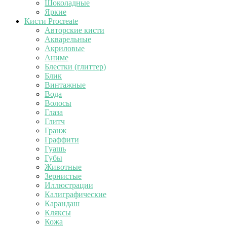
Шоколадные
Яркие
Кисти Procreate
Авторские кисти
Акварельные
Акриловые
Аниме
Блестки (глиттер)
Блик
Винтажные
Вода
Волосы
Глаза
Глитч
Гранж
Граффити
Гуашь
Губы
Животные
Зернистые
Иллюстрации
Калиграфические
Карандаш
Кляксы
Кожа