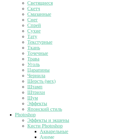
Светящиеся
Скетч
Смазанные
Снег
Спрей
Сухие
Тату
Текстурные
Ткань
Точечные
Трава
Уголь
Царапины
Чернила
Шерсть (мех)
Штамп
Штрихи
Шум
Эффекты
Японский стиль
Photoshop
Эффекты и экшены
Кисти Photoshop
Акварельные
Аниме