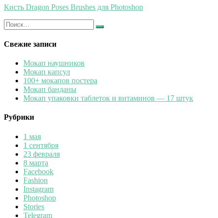
Кисть Dragon Poses Brushes для Photoshop
Искать:
Найти
Свежие записи
Мокап наушников
Мокап капсул
100+ мокапов постера
Мокап банданы
Мокап упаковки таблеток и витаминов — 17 штук
Рубрики
1 мая
1 сентября
23 февраля
8 марта
Facebook
Fashion
Instagram
Photoshop
Stories
Telegram