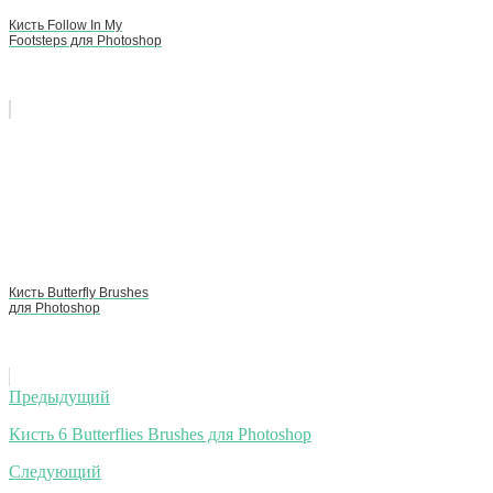
Кисть Follow In My
Footsteps для Photoshop
Кисть Butterfly Brushes
для Photoshop
Навигация
Предыдущий
по
Кисть 6 Butterflies Brushes для Photoshop
записям
Следующий