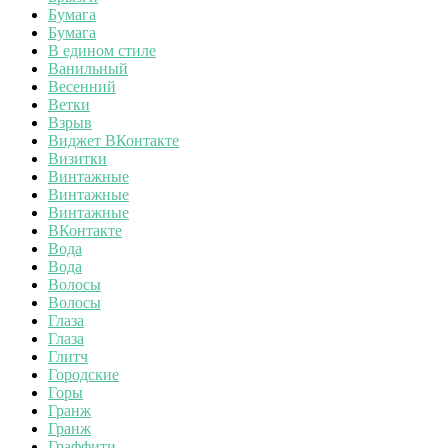
Бумага
Бумага
В едином стиле
Ванильный
Весенний
Ветки
Взрыв
Виджет ВКонтакте
Визитки
Винтажные
Винтажные
Винтажные
ВКонтакте
Вода
Вода
Волосы
Волосы
Глаза
Глаза
Глитч
Городские
Горы
Гранж
Гранж
Граффити