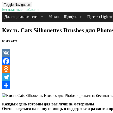
Toggle Navigation
Бесплатные шаблоны
Для социальных сетей
Мокап
Шрифты
Пресеты Lightro
Кисть
Кисть Cats Silhouettes Brushes для Photo
Cats
Silhouettes
05.03.2021
Brushes
для
Photoshop
VK
Facebook
Odnoklassniki
Telegram
Отправить
Каждый день готовим для вас лучшие материалы.
Очень надеемся на вашу помощь в поддержке и развитии пр