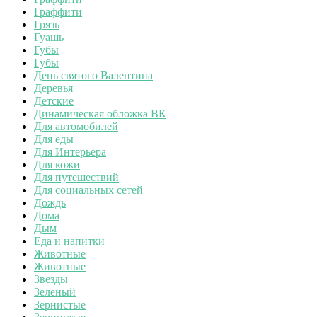
Граффити
Грязь
Гуашь
Губы
Губы
День святого Валентина
Деревья
Детские
Динамическая обложка ВК
Для автомобилей
Для еды
Для Интерьера
Для кожи
Для путешествий
Для социальных сетей
Дождь
Дома
Дым
Еда и напитки
Животные
Животные
Звезды
Зеленый
Зернистые