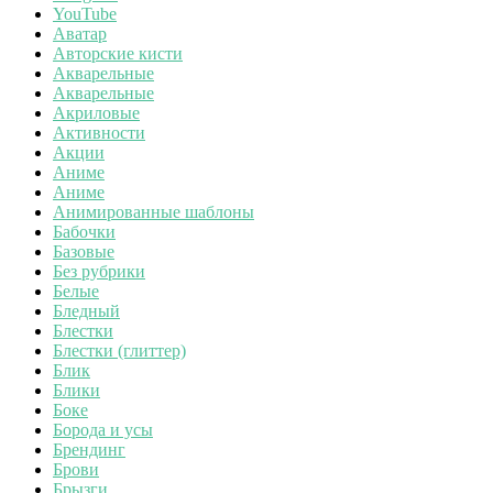
YouTube
Аватар
Авторские кисти
Акварельные
Акварельные
Акриловые
Активности
Акции
Аниме
Аниме
Анимированные шаблоны
Бабочки
Базовые
Без рубрики
Белые
Бледный
Блестки
Блестки (глиттер)
Блик
Блики
Боке
Борода и усы
Брендинг
Брови
Брызги