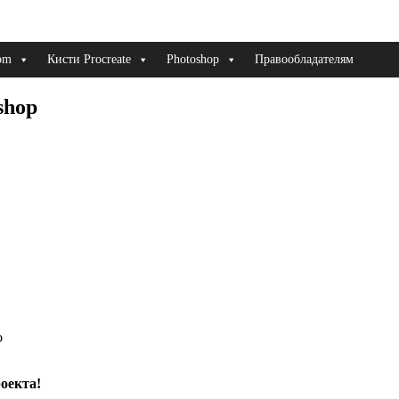
om
Кисти Procreate
Photoshop
Правообладателям
shop
оекта!