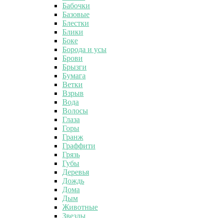
Бабочки
Базовые
Блестки
Блики
Боке
Борода и усы
Брови
Брызги
Бумага
Ветки
Взрыв
Вода
Волосы
Глаза
Горы
Гранж
Граффити
Грязь
Губы
Деревья
Дождь
Дома
Дым
Животные
Звезды