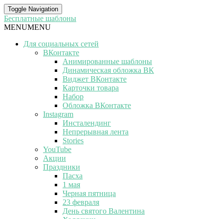
Toggle Navigation
Бесплатные шаблоны
MENU
MENU
Для социальных сетей
ВКонтакте
Анимированные шаблоны
Динамическая обложка ВК
Виджет ВКонтакте
Карточки товара
Набор
Обложка ВКонтакте
Instagram
Инсталендинг
Непрерывная лента
Stories
YouTube
Акции
Праздники
Пасха
1 мая
Черная пятница
23 февраля
День святого Валентина