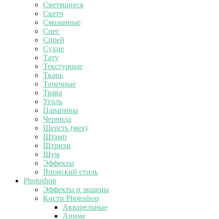
Светящиеся
Скетч
Смазанные
Снег
Спрей
Сухие
Тату
Текстурные
Ткань
Точечные
Трава
Уголь
Царапины
Чернила
Шерсть (мех)
Штамп
Штрихи
Шум
Эффекты
Японский стиль
Photoshop
Эффекты и экшены
Кисти Photoshop
Акварельные
Аниме