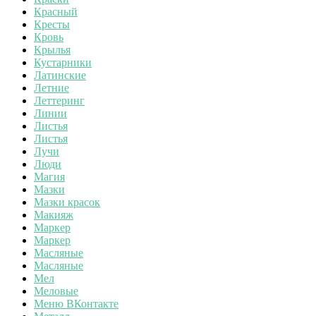
Красный
Кресты
Кровь
Крылья
Кустарники
Латинские
Летние
Леттеринг
Линии
Листья
Листья
Лучи
Люди
Магия
Мазки
Мазки красок
Макияж
Маркер
Маркер
Масляные
Масляные
Мел
Меловые
Меню ВКонтакте