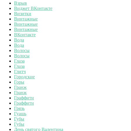
Взрыв
Виджет ВКонтакте
Визитки
Винтажные
Винтажные
Винтажные
ВКонтакте
Вода
Вода
Волосы
Волосы
Глаза
Глаза
Глитч
Городские
Горы
Гранж
Гранж
Граффити
Граффити
Грязь
Гуашь
Губы
Губы
День святого Валентина