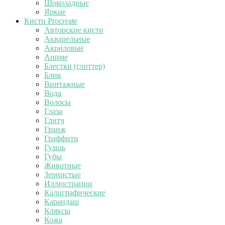
Шоколадные
Яркие
Кисти Procreate
Авторские кисти
Акварельные
Акриловые
Аниме
Блестки (глиттер)
Блик
Винтажные
Вода
Волосы
Глаза
Глитч
Гранж
Граффити
Гуашь
Губы
Животные
Зернистые
Иллюстрации
Калиграфические
Карандаш
Кляксы
Кожа