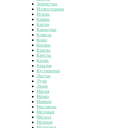
Зернистые
Иллюстрации
Искры
Камни
Капли
Карандаш
Кляксы
Кожа
Космос
Краска
Кресты
Кровь
Крылья
Кустарники
Листья
Лучи
Люди
Магия
Мазки
Маркер
Масляные
Меловые
Металл
Молния
Мультики