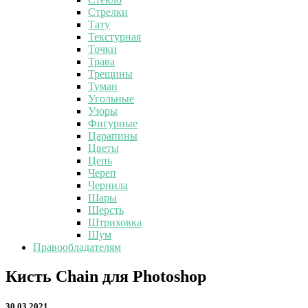
Стрелки
Тату
Текстурная
Точки
Трава
Трещины
Туман
Угольные
Узоры
Фигурные
Царапины
Цветы
Цепь
Череп
Чернила
Шары
Шерсть
Штриховка
Шум
Правообладателям
Кисть
Кисть Chain для Photoshop
Chain
для
30.03.2021