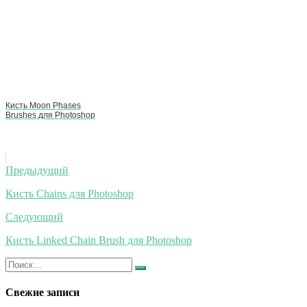
Кисть Moon Phases
Brushes для Photoshop
Навигация
Предыдущий
по
Кисть Chains для Photoshop
записям
Следующий
Кисть Linked Chain Brush для Photoshop
Искать:
Найти
Свежие записи