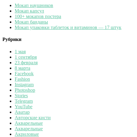
Мокап наушников
Мокап капсул
100+ мокапов постера
Мокап банданы
Мокап упаковки таблеток и витаминов — 17 штук
Рубрики
1 мая
1 сентября
23 февраля
8 марта
Facebook
Fashion
Instagram
Photoshop
Stories
Telegram
YouTube
Аватар
Авторские кисти
Акварельные
Акварельные
Акриловые