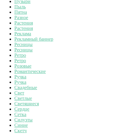
Пузыри
Пыль
Пятна
Разное
Растения
Растения
Реклама
Рекламный баннер
Ресницы
Ресницы
Ретро
Ретро
Розовые
Романтические
Ручка
Ручка
Свадебные
Свет
Светлые
Светящиеся
Сердце
Сетка
Силуэты
Синие
Скетч