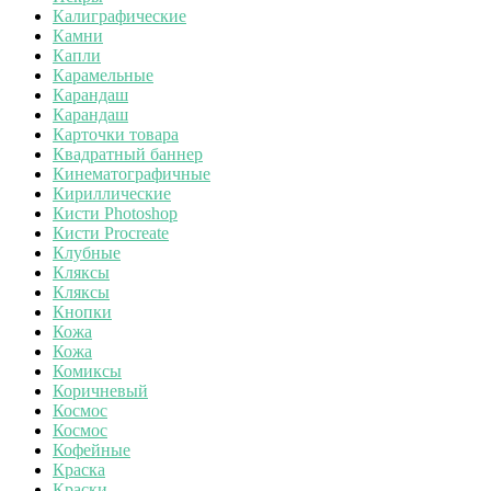
Калиграфические
Камни
Капли
Карамельные
Карандаш
Карандаш
Карточки товара
Квадратный баннер
Кинематографичные
Кириллические
Кисти Photoshop
Кисти Procreate
Клубные
Кляксы
Кляксы
Кнопки
Кожа
Кожа
Комиксы
Коричневый
Космос
Космос
Кофейные
Краска
Краски