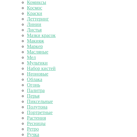
Комиксы
Космос
Краски
Леттеринг
Линии
Листья
Мазки красок
Макияж
Маркер
Масляные
Мел
Мультики
Набор кистей
Неоновые
Облака
Огонь
Палитра
Перья
Пиксельные
Полутона
Портретные
Растения
Ресницы
Ретро
Ручка