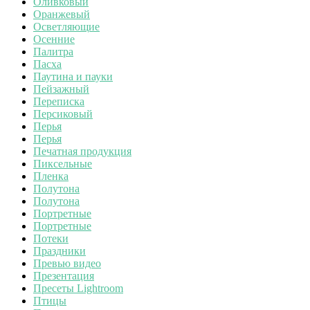
Оливковый
Оранжевый
Осветляющие
Осенние
Палитра
Пасха
Паутина и пауки
Пейзажный
Переписка
Персиковый
Перья
Перья
Печатная продукция
Пиксельные
Пленка
Полутона
Полутона
Портретные
Портретные
Потеки
Праздники
Превью видео
Презентация
Пресеты Lightroom
Птицы