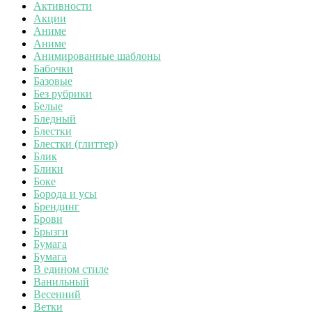
Активности
Акции
Аниме
Аниме
Анимированные шаблоны
Бабочки
Базовые
Без рубрики
Белые
Бледный
Блестки
Блестки (глиттер)
Блик
Блики
Боке
Борода и усы
Брендинг
Брови
Брызги
Бумага
Бумага
В едином стиле
Ванильный
Весенний
Ветки