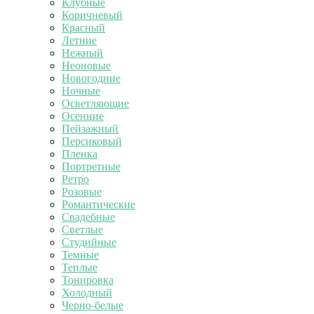
Клубные
Коричневый
Красный
Летние
Нежный
Неоновые
Новогодние
Ночные
Осветляющие
Осенние
Пейзажный
Персиковый
Пленка
Портретные
Ретро
Розовые
Романтические
Свадебные
Светлые
Студийные
Темные
Теплые
Тонировка
Холодный
Черно-белые