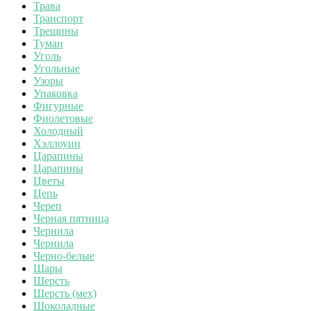
Трава
Транспорт
Трещины
Туман
Уголь
Угольные
Узоры
Упаковка
Фигурные
Фиолетовые
Холодный
Хэллоуин
Царапины
Царапины
Цветы
Цепь
Череп
Черная пятница
Чернила
Чернила
Черно-белые
Шары
Шерсть
Шерсть (мех)
Шоколадные