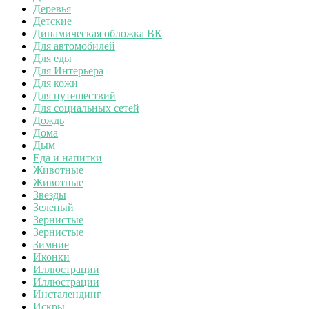
Деревья
Детские
Динамическая обложка ВК
Для автомобилей
Для еды
Для Интерьера
Для кожи
Для путешествий
Для социальных сетей
Дождь
Дома
Дым
Еда и напитки
Животные
Животные
Звезды
Зеленый
Зернистые
Зернистые
Зимние
Иконки
Иллюстрации
Иллюстрации
Инсталендинг
Искры