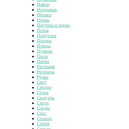
Набор
Неоновые
Облака
Огонь
Паутина и пауки
Перья
Полутона
Потеки
Птицы
Пузыри
Пыль
Пятна
Растения
Ресницы
Ручка
Свет
Сердце
Сетка
Силуэты
Скетч
Следы
Снег
Солнце
Спрей
Стекло