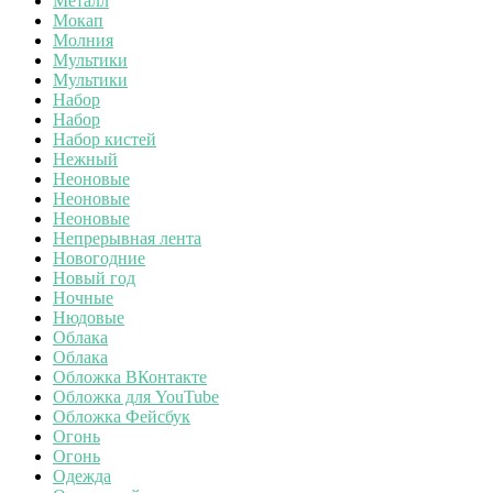
Металл
Мокап
Молния
Мультики
Мультики
Набор
Набор
Набор кистей
Нежный
Неоновые
Неоновые
Неоновые
Непрерывная лента
Новогодние
Новый год
Ночные
Нюдовые
Облака
Облака
Обложка ВКонтакте
Обложка для YouTube
Обложка Фейсбук
Огонь
Огонь
Одежда