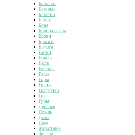
Бабочки
Базовые
Блестки
Блики
Боке
Борода и усы
Брови
Брызги
Бумага
Ветки
Взрыв
Вода
Волосы
Глаза
Горы
Гранж
Граффити
Грязь
Губы
Деревья
Дождь
Дома
Дым
Животные
Звезды