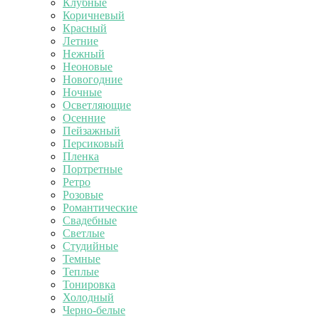
Клубные
Коричневый
Красный
Летние
Нежный
Неоновые
Новогодние
Ночные
Осветляющие
Осенние
Пейзажный
Персиковый
Пленка
Портретные
Ретро
Розовые
Романтические
Свадебные
Светлые
Студийные
Темные
Теплые
Тонировка
Холодный
Черно-белые