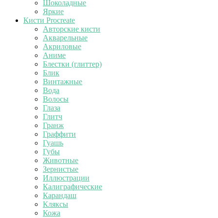
Шоколадные
Яркие
Кисти Procreate
Авторские кисти
Акварельные
Акриловые
Аниме
Блестки (глиттер)
Блик
Винтажные
Вода
Волосы
Глаза
Глитч
Гранж
Граффити
Гуашь
Губы
Животные
Зернистые
Иллюстрации
Калиграфические
Карандаш
Кляксы
Кожа