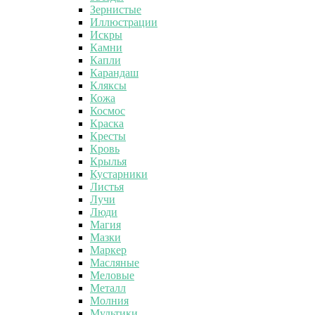
Зернистые
Иллюстрации
Искры
Камни
Капли
Карандаш
Кляксы
Кожа
Космос
Краска
Кресты
Кровь
Крылья
Кустарники
Листья
Лучи
Люди
Магия
Мазки
Маркер
Масляные
Меловые
Металл
Молния
Мультики