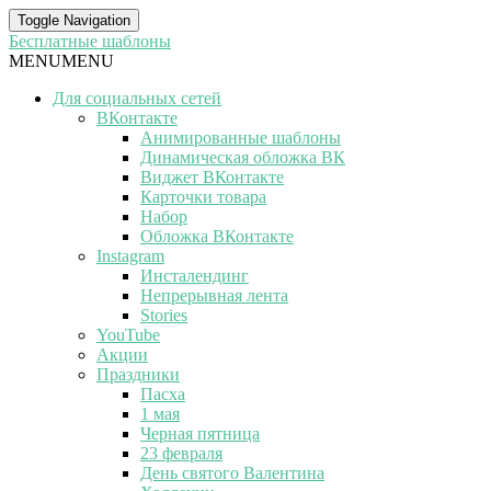
Toggle Navigation
Бесплатные шаблоны
MENU
MENU
Для социальных сетей
ВКонтакте
Анимированные шаблоны
Динамическая обложка ВК
Виджет ВКонтакте
Карточки товара
Набор
Обложка ВКонтакте
Instagram
Инсталендинг
Непрерывная лента
Stories
YouTube
Акции
Праздники
Пасха
1 мая
Черная пятница
23 февраля
День святого Валентина