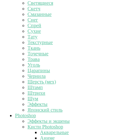
Светящиеся
Скетч
Смазанные
Снег
Спрей
Сухие
Тату
Текстурные
Ткань
Точечные
Трава
Уголь
Царапины
Чернила
Шерсть (мех)
Штамп
Штрихи
Шум
Эффекты
Японский стиль
Photoshop
Эффекты и экшены
Кисти Photoshop
Акварельные
Аниме