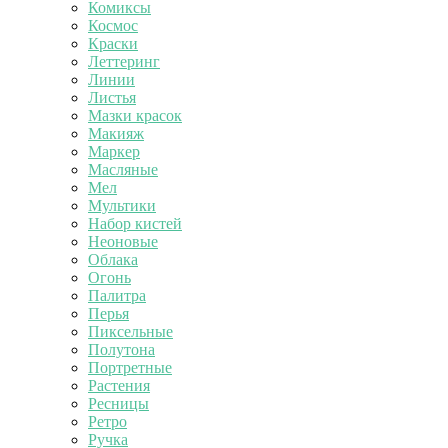
Комиксы
Космос
Краски
Леттеринг
Линии
Листья
Мазки красок
Макияж
Маркер
Масляные
Мел
Мультики
Набор кистей
Неоновые
Облака
Огонь
Палитра
Перья
Пиксельные
Полутона
Портретные
Растения
Ресницы
Ретро
Ручка