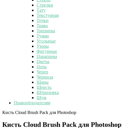
Стрелки
Тату
Текстурная
Точки
Трава
Трещины
Туман
Угольные
Узоры
Фигурные
Царапины
Цветы
Цепь
Череп
Чернила
Шары
Шерсть
Штриховка
Шум
Правообладателям
Кисть Cloud Brush Pack для Photoshop
Кисть Cloud Brush Pack для Photoshop