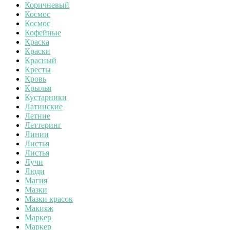
Коричневый
Космос
Космос
Кофейные
Краска
Краски
Красный
Кресты
Кровь
Крылья
Кустарники
Латинские
Летние
Леттеринг
Линии
Листья
Листья
Лучи
Люди
Магия
Мазки
Мазки красок
Макияж
Маркер
Маркер