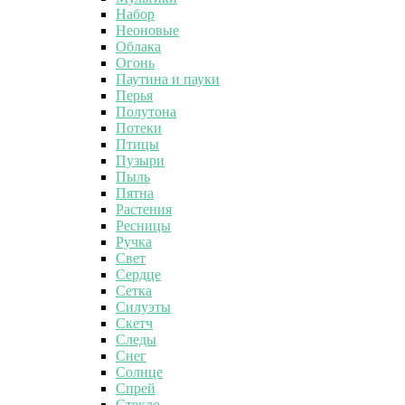
Набор
Неоновые
Облака
Огонь
Паутина и пауки
Перья
Полутона
Потеки
Птицы
Пузыри
Пыль
Пятна
Растения
Ресницы
Ручка
Свет
Сердце
Сетка
Силуэты
Скетч
Следы
Снег
Солнце
Спрей
Стекло