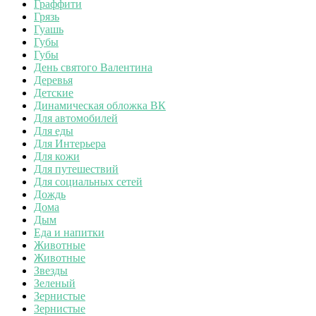
Граффити
Грязь
Гуашь
Губы
Губы
День святого Валентина
Деревья
Детские
Динамическая обложка ВК
Для автомобилей
Для еды
Для Интерьера
Для кожи
Для путешествий
Для социальных сетей
Дождь
Дома
Дым
Еда и напитки
Животные
Животные
Звезды
Зеленый
Зернистые
Зернистые