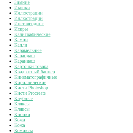
Зимние
Иконки
Иллюстрации
Иллюстрации
Инсталендинг
Искры
Калиграфические
Камни
Капли
Карамельные
Карандаш
Карандаш
Карточки товара
Квадратный баннер
Кинематографичные
Кириллические
Кисти Photoshop
Кисти Procreate
Клубные
Кляксы
Кляксы
Кнопки
Кожа
Кожа
Комиксы