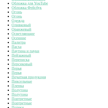
Обложка для YouTube
Обложка Фейсбук
Огонь
Огонь
Одежда
Оливковый
Оранжевый
Осветляющие
Осенние
Палитра
Пасха
Паутина и пауки
Пейзажный
Переписка
Персиковый
Перья
Перья
Печатная продукция
Пиксельные
Пленка
Полутона
Полутона
Портретные
Портретные
Потеки