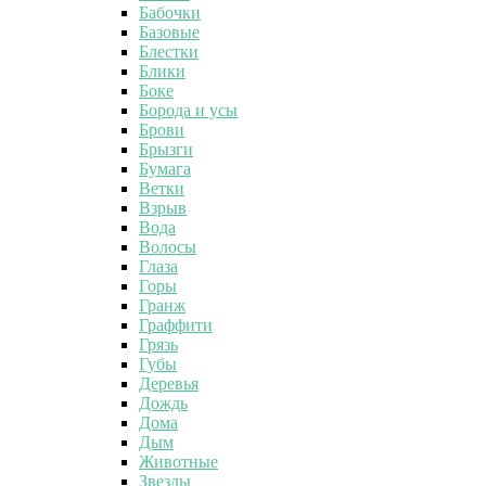
Бабочки
Базовые
Блестки
Блики
Боке
Борода и усы
Брови
Брызги
Бумага
Ветки
Взрыв
Вода
Волосы
Глаза
Горы
Гранж
Граффити
Грязь
Губы
Деревья
Дождь
Дома
Дым
Животные
Звезды