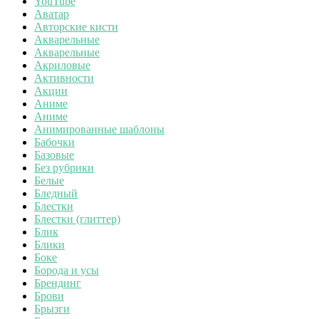
YouTube
Аватар
Авторские кисти
Акварельные
Акварельные
Акриловые
Активности
Акции
Аниме
Аниме
Анимированные шаблоны
Бабочки
Базовые
Без рубрики
Белые
Бледный
Блестки
Блестки (глиттер)
Блик
Блики
Боке
Борода и усы
Брендинг
Брови
Брызги