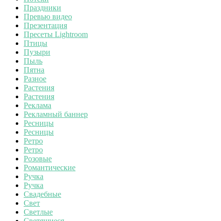
Праздники
Превью видео
Презентация
Пресеты Lightroom
Птицы
Пузыри
Пыль
Пятна
Разное
Растения
Растения
Реклама
Рекламный баннер
Ресницы
Ресницы
Ретро
Ретро
Розовые
Романтические
Ручка
Ручка
Свадебные
Свет
Светлые
Светящиеся