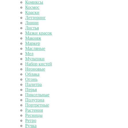
Комиксы
Космос
Краски
Леттеринг
Линии
Листья
Мазки красок
Макияж
Маркер
Масляные
Мел
Мультики
Набор кистей
Неоновые
Облака
Огонь
Палитра
Перья
Пиксельные
Полутона
Портретные
Растения
Ресницы
Ретро
Ручка