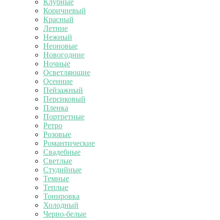
Клубные
Коричневый
Красный
Летние
Нежный
Неоновые
Новогодние
Ночные
Осветляющие
Осенние
Пейзажный
Персиковый
Пленка
Портретные
Ретро
Розовые
Романтические
Свадебные
Светлые
Студийные
Темные
Теплые
Тонировка
Холодный
Черно-белые