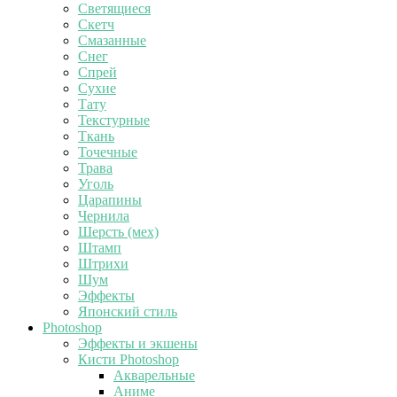
Светящиеся
Скетч
Смазанные
Снег
Спрей
Сухие
Тату
Текстурные
Ткань
Точечные
Трава
Уголь
Царапины
Чернила
Шерсть (мех)
Штамп
Штрихи
Шум
Эффекты
Японский стиль
Photoshop
Эффекты и экшены
Кисти Photoshop
Акварельные
Аниме