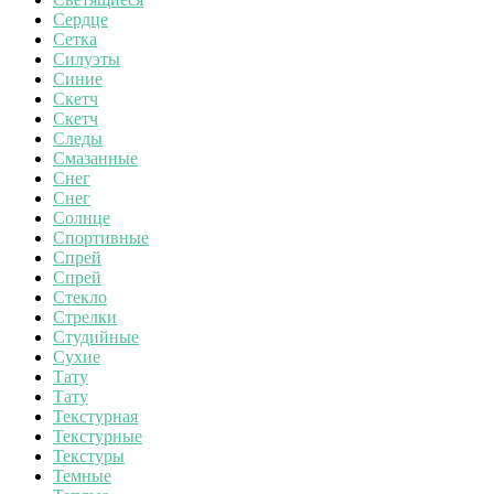
Сердце
Сетка
Силуэты
Синие
Скетч
Скетч
Следы
Смазанные
Снег
Снег
Солнце
Спортивные
Спрей
Спрей
Стекло
Стрелки
Студийные
Сухие
Тату
Тату
Текстурная
Текстурные
Текстуры
Темные