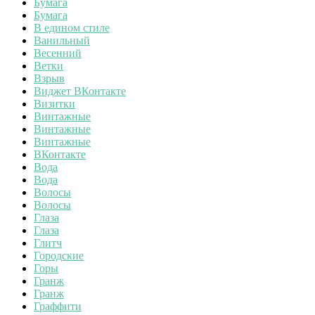
Бумага
Бумага
В едином стиле
Ванильный
Весенний
Ветки
Взрыв
Виджет ВКонтакте
Визитки
Винтажные
Винтажные
Винтажные
ВКонтакте
Вода
Вода
Волосы
Волосы
Глаза
Глаза
Глитч
Городские
Горы
Гранж
Гранж
Граффити