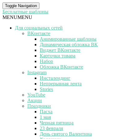
Toggle Navigation
Бесплатные шаблоны
MENU
MENU
Для социальных сетей
ВКонтакте
Анимированные шаблоны
Динамическая обложка ВК
Виджет ВКонтакте
Карточки товара
Набор
Обложка ВКонтакте
Instagram
Инсталендинг
Непрерывная лента
Stories
YouTube
Акции
Праздники
Пасха
1 мая
Черная пятница
23 февраля
День святого Валентина