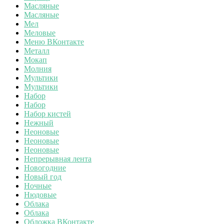
Масляные
Масляные
Мел
Меловые
Меню ВКонтакте
Металл
Мокап
Молния
Мультики
Мультики
Набор
Набор
Набор кистей
Нежный
Неоновые
Неоновые
Неоновые
Непрерывная лента
Новогодние
Новый год
Ночные
Нюдовые
Облака
Облака
Обложка ВКонтакте