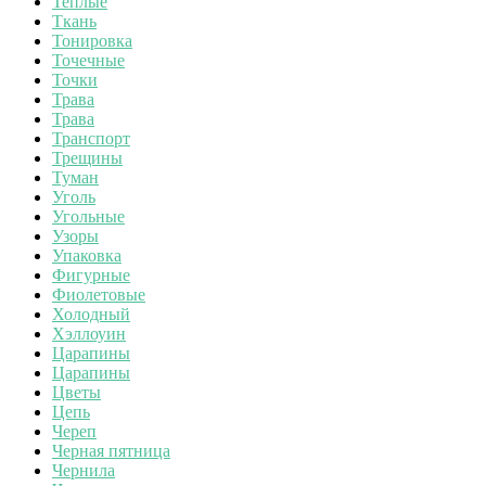
Теплые
Ткань
Тонировка
Точечные
Точки
Трава
Трава
Транспорт
Трещины
Туман
Уголь
Угольные
Узоры
Упаковка
Фигурные
Фиолетовые
Холодный
Хэллоуин
Царапины
Царапины
Цветы
Цепь
Череп
Черная пятница
Чернила