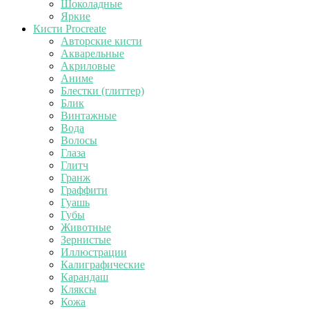
Шоколадные
Яркие
Кисти Procreate
Авторские кисти
Акварельные
Акриловые
Аниме
Блестки (глиттер)
Блик
Винтажные
Вода
Волосы
Глаза
Глитч
Гранж
Граффити
Гуашь
Губы
Животные
Зернистые
Иллюстрации
Калиграфические
Карандаш
Кляксы
Кожа