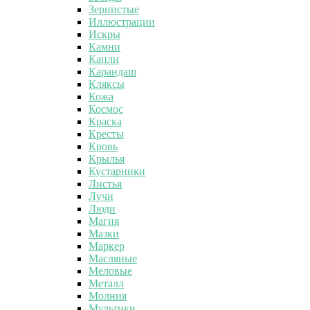
Зернистые
Иллюстрации
Искры
Камни
Капли
Карандаш
Кляксы
Кожа
Космос
Краска
Кресты
Кровь
Крылья
Кустарники
Листья
Лучи
Люди
Магия
Мазки
Маркер
Масляные
Меловые
Металл
Молния
Мультики