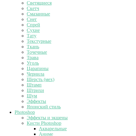
Светящиеся
Скетч
Смазанные
Снег
Спрей
Сухие
Тату
Текстурные
Ткань
Точечные
Трава
Уголь
Царапины
Чернила
Шерсть (мех)
Штамп
Штрихи
Шум
Эффекты
Японский стиль
Photoshop
Эффекты и экшены
Кисти Photoshop
Акварельные
Аниме