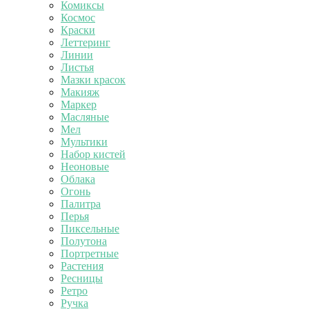
Комиксы
Космос
Краски
Леттеринг
Линии
Листья
Мазки красок
Макияж
Маркер
Масляные
Мел
Мультики
Набор кистей
Неоновые
Облака
Огонь
Палитра
Перья
Пиксельные
Полутона
Портретные
Растения
Ресницы
Ретро
Ручка