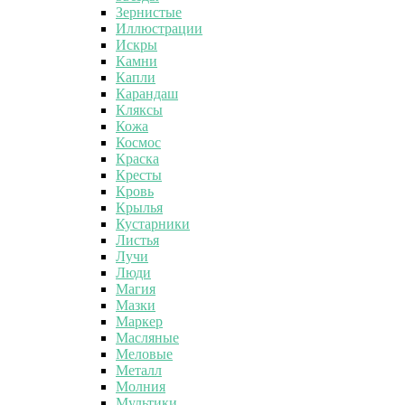
Зернистые
Иллюстрации
Искры
Камни
Капли
Карандаш
Кляксы
Кожа
Космос
Краска
Кресты
Кровь
Крылья
Кустарники
Листья
Лучи
Люди
Магия
Мазки
Маркер
Масляные
Меловые
Металл
Молния
Мультики