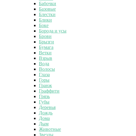
Бабочки
Базовые
Блестки
Блики
Боке
Борода и усы
Брови
Брызги
Бумага
Ветки
Взрыв
Вода
Волосы
Глаза
Горы
Гранж
Граффити
Грязь
Губы
Деревья
Дождь
Дома
Дым
Животные
Звезды