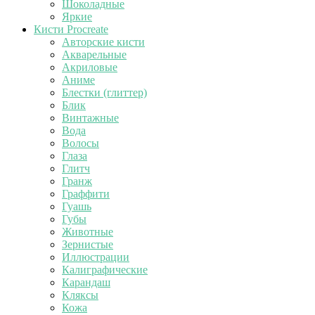
Шоколадные
Яркие
Кисти Procreate
Авторские кисти
Акварельные
Акриловые
Аниме
Блестки (глиттер)
Блик
Винтажные
Вода
Волосы
Глаза
Глитч
Гранж
Граффити
Гуашь
Губы
Животные
Зернистые
Иллюстрации
Калиграфические
Карандаш
Кляксы
Кожа