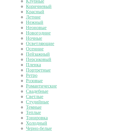
Клубные
Коричневый
Красный
Летние
Нежный
Неоновые
Новогодние
Ночные
Осветляющие
Осенние
Пейзажный
Персиковый
Пленка
Портретные
Ретро
Розовые
Романтические
Свадебные
Светлые
Студийные
Темные
Теплые
Тонировка
Холодный
Черно-белые