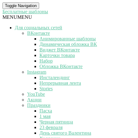
Toggle Navigation
Бесплатные шаблоны
MENU
MENU
Для социальных сетей
ВКонтакте
Анимированные шаблоны
Динамическая обложка ВК
Виджет ВКонтакте
Карточки товара
Набор
Обложка ВКонтакте
Instagram
Инсталендинг
Непрерывная лента
Stories
YouTube
Акции
Праздники
Пасха
1 мая
Черная пятница
23 февраля
День святого Валентина