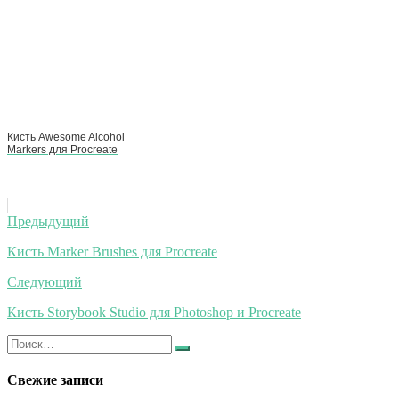
Кисть Awesome Alcohol
Markers для Procreate
Навигация
Предыдущий
по
Кисть Marker Brushes для Procreate
записям
Следующий
Кисть Storybook Studio для Photoshop и Procreate
Искать:
Найти
Свежие записи