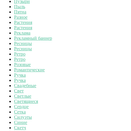
Пузыри
Пыль
Пятна
Разное
Растения
Растения
Реклама
Рекламный баннер
Ресницы
Ресницы
Ретро
Ретро
Розовые
Романтические
Ручка
Ручка
Свадебные
Свет
Светлые
Светящиеся
Сердце
Сетка
Силуэты
Синие
Скетч