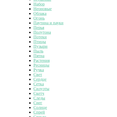
Набор
Неоновые
Облака
Огонь
Паутина и пауки
Перья
Полутона
Потеки
Птицы
Пузыри
Пыль
Пятна
Растения
Ресницы
Ручка
Свет
Сердце
Сетка
Силуэты
Скетч
Следы
Снег
Солнце
Спрей
Стекло