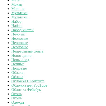
Металл
Мокап
Молния
Мультики
Мультики
Набор
Набор
Набор кистей
Нежный
Неоновые
Неоновые
Неоновые
Непрерывная лента
Новогодние
Новый год
Ночные
Нюдовые
Облака
Облака
Обложка ВКонтакте
Обложка для YouTube
Обложка Фейсбук
Огонь
Огонь
Одежда