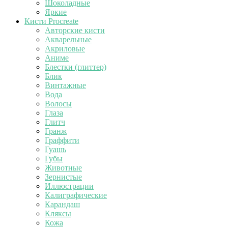
Шоколадные
Яркие
Кисти Procreate
Авторские кисти
Акварельные
Акриловые
Аниме
Блестки (глиттер)
Блик
Винтажные
Вода
Волосы
Глаза
Глитч
Гранж
Граффити
Гуашь
Губы
Животные
Зернистые
Иллюстрации
Калиграфические
Карандаш
Кляксы
Кожа