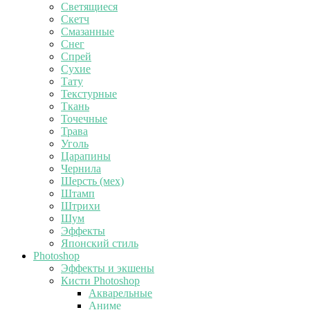
Светящиеся
Скетч
Смазанные
Снег
Спрей
Сухие
Тату
Текстурные
Ткань
Точечные
Трава
Уголь
Царапины
Чернила
Шерсть (мех)
Штамп
Штрихи
Шум
Эффекты
Японский стиль
Photoshop
Эффекты и экшены
Кисти Photoshop
Акварельные
Аниме