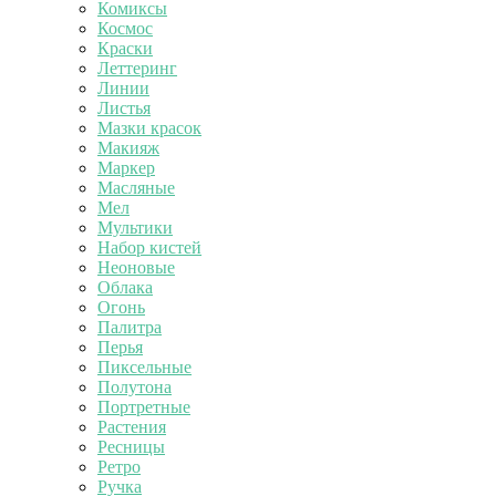
Комиксы
Космос
Краски
Леттеринг
Линии
Листья
Мазки красок
Макияж
Маркер
Масляные
Мел
Мультики
Набор кистей
Неоновые
Облака
Огонь
Палитра
Перья
Пиксельные
Полутона
Портретные
Растения
Ресницы
Ретро
Ручка