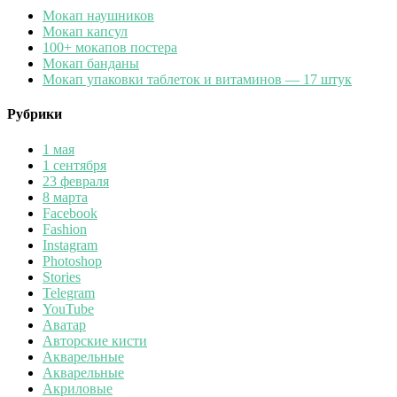
Мокап наушников
Мокап капсул
100+ мокапов постера
Мокап банданы
Мокап упаковки таблеток и витаминов — 17 штук
Рубрики
1 мая
1 сентября
23 февраля
8 марта
Facebook
Fashion
Instagram
Photoshop
Stories
Telegram
YouTube
Аватар
Авторские кисти
Акварельные
Акварельные
Акриловые