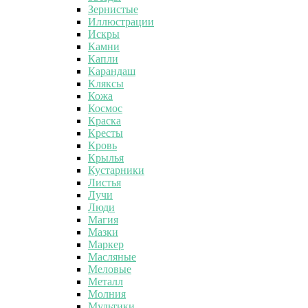
Зернистые
Иллюстрации
Искры
Камни
Капли
Карандаш
Кляксы
Кожа
Космос
Краска
Кресты
Кровь
Крылья
Кустарники
Листья
Лучи
Люди
Магия
Мазки
Маркер
Масляные
Меловые
Металл
Молния
Мультики