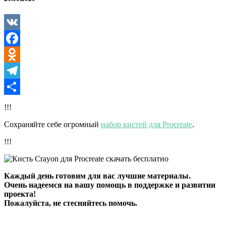
Procreate
VK
Facebook
Odnoklassniki
Telegram
Отправить
!!!
Сохраняйте себе огромный
набор кистей для Procreate
.
!!!
Каждый день готовим для вас лучшие материалы.
Очень надеемся на вашу помощь в поддержке и развитии
проекта!
Пожалуйста, не стесняйтесь помочь.