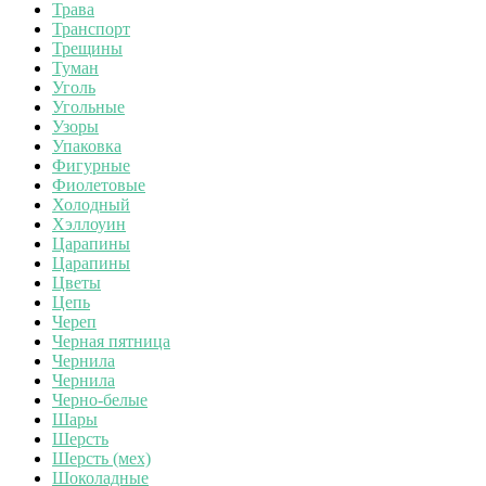
Трава
Транспорт
Трещины
Туман
Уголь
Угольные
Узоры
Упаковка
Фигурные
Фиолетовые
Холодный
Хэллоуин
Царапины
Царапины
Цветы
Цепь
Череп
Черная пятница
Чернила
Чернила
Черно-белые
Шары
Шерсть
Шерсть (мех)
Шоколадные