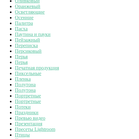
Оливковый
Оранжевый
Осветляющие
Осенние
Палитра
Пасха
Паутина и пауки
Пейзажный
Переписка
Персиковый
Перья
Перья
Печатная продукция
Пиксельные
Пленка
Полутона
Полутона
Портретные
Портретные
Потеки
Праздники
Превью видео
Презентация
Пресеты Lightroom
Птицы