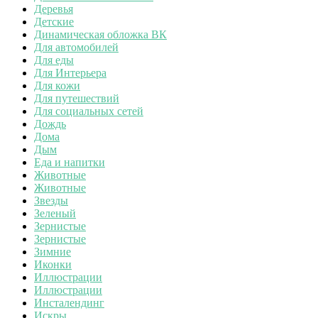
Деревья
Детские
Динамическая обложка ВК
Для автомобилей
Для еды
Для Интерьера
Для кожи
Для путешествий
Для социальных сетей
Дождь
Дома
Дым
Еда и напитки
Животные
Животные
Звезды
Зеленый
Зернистые
Зернистые
Зимние
Иконки
Иллюстрации
Иллюстрации
Инсталендинг
Искры