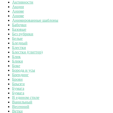
Активности
Акции
Аниме
Аниме
Анимированные шаблоны
Бабочки
Базовые
Без рубрики
Белые
Бледный
Блестки
Блестки (глиттер)
Блик
Блики
Боке
Борода и усы
Брендинг
Брови
Брызги
Бумага
Бумага
В едином стиле
Ванильный
Весенний
Ветки