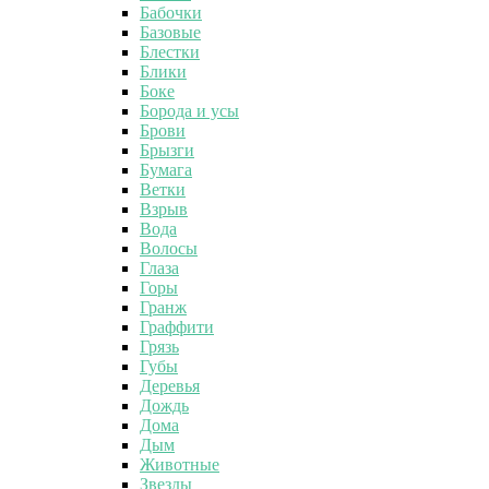
Бабочки
Базовые
Блестки
Блики
Боке
Борода и усы
Брови
Брызги
Бумага
Ветки
Взрыв
Вода
Волосы
Глаза
Горы
Гранж
Граффити
Грязь
Губы
Деревья
Дождь
Дома
Дым
Животные
Звезды