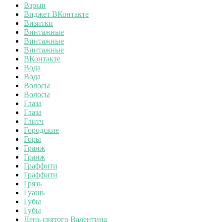
Взрыв
Виджет ВКонтакте
Визитки
Винтажные
Винтажные
Винтажные
ВКонтакте
Вода
Вода
Волосы
Волосы
Глаза
Глаза
Глитч
Городские
Горы
Гранж
Гранж
Граффити
Граффити
Грязь
Гуашь
Губы
Губы
День святого Валентина