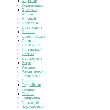
Клубные
Коричневый
Красный
Летние
Нежный
Неоновые
Новогодние
Ночные
Осветляющие
Осенние
Пейзажный
Персиковый
Пленка
Портретные
Ретро
Розовые
Романтические
Свадебные
Светлые
Студийные
Темные
Теплые
Тонировка
Холодный
Черно-белые