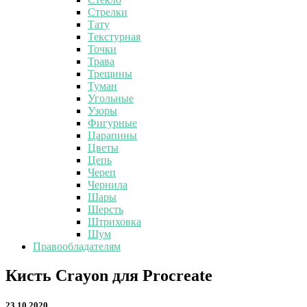
Стрелки
Тату
Текстурная
Точки
Трава
Трещины
Туман
Угольные
Узоры
Фигурные
Царапины
Цветы
Цепь
Череп
Чернила
Шары
Шерсть
Штриховка
Шум
Правообладателям
Кисть
Кисть Crayon для Procreate
Crayon
для
23.10.2020