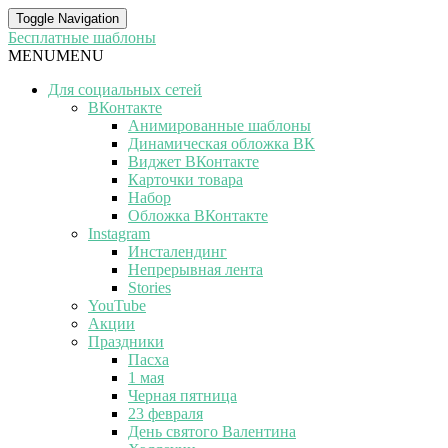
Toggle Navigation
Бесплатные шаблоны
MENU
MENU
Для социальных сетей
ВКонтакте
Анимированные шаблоны
Динамическая обложка ВК
Виджет ВКонтакте
Карточки товара
Набор
Обложка ВКонтакте
Instagram
Инсталендинг
Непрерывная лента
Stories
YouTube
Акции
Праздники
Пасха
1 мая
Черная пятница
23 февраля
День святого Валентина