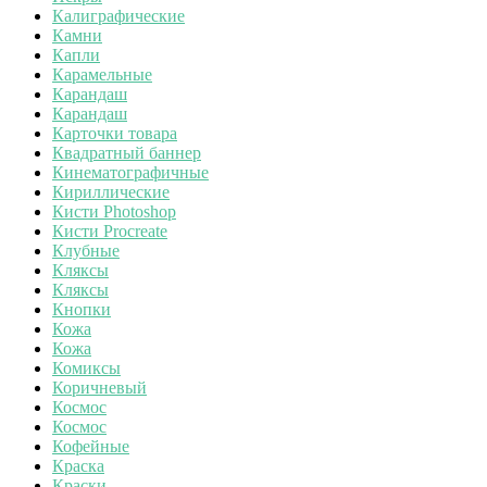
Калиграфические
Камни
Капли
Карамельные
Карандаш
Карандаш
Карточки товара
Квадратный баннер
Кинематографичные
Кириллические
Кисти Photoshop
Кисти Procreate
Клубные
Кляксы
Кляксы
Кнопки
Кожа
Кожа
Комиксы
Коричневый
Космос
Космос
Кофейные
Краска
Краски