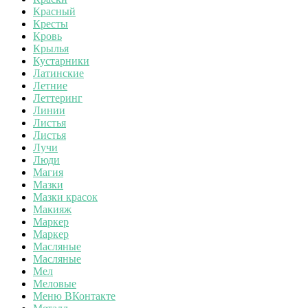
Красный
Кресты
Кровь
Крылья
Кустарники
Латинские
Летние
Леттеринг
Линии
Листья
Листья
Лучи
Люди
Магия
Мазки
Мазки красок
Макияж
Маркер
Маркер
Масляные
Масляные
Мел
Меловые
Меню ВКонтакте