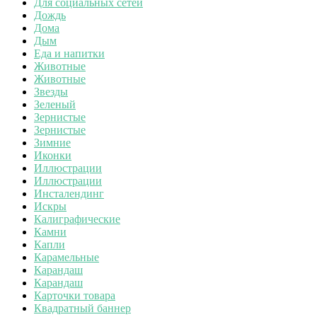
Для социальных сетей
Дождь
Дома
Дым
Еда и напитки
Животные
Животные
Звезды
Зеленый
Зернистые
Зернистые
Зимние
Иконки
Иллюстрации
Иллюстрации
Инсталендинг
Искры
Калиграфические
Камни
Капли
Карамельные
Карандаш
Карандаш
Карточки товара
Квадратный баннер