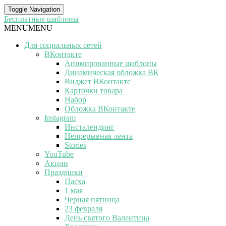
Toggle Navigation
Бесплатные шаблоны
MENU
MENU
Для социальных сетей
ВКонтакте
Анимированные шаблоны
Динамическая обложка ВК
Виджет ВКонтакте
Карточки товара
Набор
Обложка ВКонтакте
Instagram
Инсталендинг
Непрерывная лента
Stories
YouTube
Акции
Праздники
Пасха
1 мая
Черная пятница
23 февраля
День святого Валентина