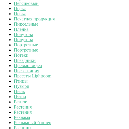
Персиковый
Перья
Перья
Печатная продукция
Пиксельные
Пленка
Полутона
Полутона
Портретные
Портретные
Потеки
Праздники
Превью видео
Презентация
Пресеты Lightroom
Птицы
Пузыри
Пыль
Пятна
Разное
Растения
Растения
Реклама
Рекламный баннер
Ресницы