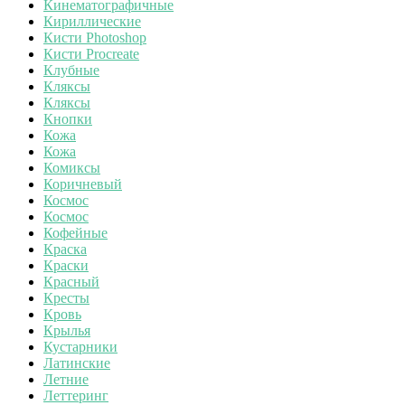
Кинематографичные
Кириллические
Кисти Photoshop
Кисти Procreate
Клубные
Кляксы
Кляксы
Кнопки
Кожа
Кожа
Комиксы
Коричневый
Космос
Космос
Кофейные
Краска
Краски
Красный
Кресты
Кровь
Крылья
Кустарники
Латинские
Летние
Леттеринг