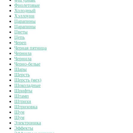
Фиолетовые
Холодный
Хэллоуин
Царапины
Царапины
Цветы
Цепь
Череп
Черная пятница
Чернила
Чернила
Черно-белые
Шары
Шерсть
Шерсть (мех)
Шоколадные
Шрифты
Штамп
Штрихи
Штриховка
Шум
Шум
Электроника
Эффекты