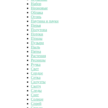
Набор
Неоновые
Облака
Огонь
Паутина и пауки
Перья
Полутона
Потеки
Птицы
Пузыри
Пыль
Пятна
Растения
Ресницы
Ручка
Свет
Сердце
Сетка
Силуэты
Скетч
Следы
Снег
Солнце
Спрей
Стекло