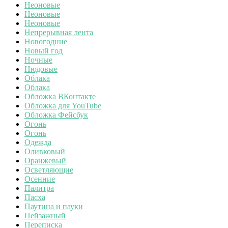
Неоновые
Неоновые
Неоновые
Непрерывная лента
Новогодние
Новый год
Ночные
Нюдовые
Облака
Облака
Обложка ВКонтакте
Обложка для YouTube
Обложка Фейсбук
Огонь
Огонь
Одежда
Оливковый
Оранжевый
Осветляющие
Осенние
Палитра
Пасха
Паутина и пауки
Пейзажный
Переписка