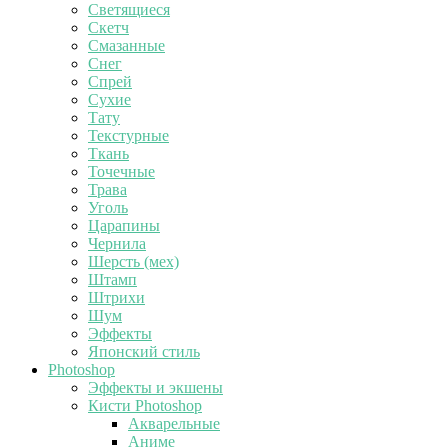
Светящиеся
Скетч
Смазанные
Снег
Спрей
Сухие
Тату
Текстурные
Ткань
Точечные
Трава
Уголь
Царапины
Чернила
Шерсть (мех)
Штамп
Штрихи
Шум
Эффекты
Японский стиль
Photoshop
Эффекты и экшены
Кисти Photoshop
Акварельные
Аниме