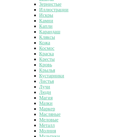
Зернистые
Иллюстрации
Искры
Камни
Капли
Карандаш
Кляксы
Кожа
Космос
Краска
Кресты
Кровь
Крылья
Кустарники
Листья
Лучи
Люди
Магия
Мазки
Маркер
Масляные
Меловые
Металл
Молния
Мультики