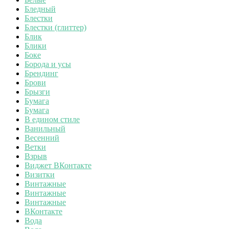
Бледный
Блестки
Блестки (глиттер)
Блик
Блики
Боке
Борода и усы
Брендинг
Брови
Брызги
Бумага
Бумага
В едином стиле
Ванильный
Весенний
Ветки
Взрыв
Виджет ВКонтакте
Визитки
Винтажные
Винтажные
Винтажные
ВКонтакте
Вода