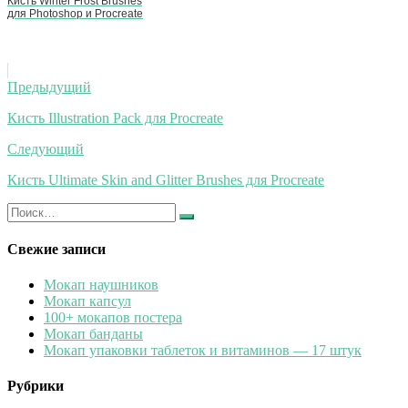
Кисть Winter Frost Brushes
для Photoshop и Procreate
Навигация
Предыдущий
по
Кисть Illustration Pack для Procreate
записям
Следующий
Кисть Ultimate Skin and Glitter Brushes для Procreate
Искать:
Найти
Свежие записи
Мокап наушников
Мокап капсул
100+ мокапов постера
Мокап банданы
Мокап упаковки таблеток и витаминов — 17 штук
Рубрики