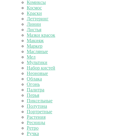
Комиксы
Космос
Краски
Леттеринг
Линии
Листья
Мазки красок
Макияж
Маркер
Масляные
Мел
Мультики
Набор кистей
Неоновые
Облака
Огонь
Палитра
Перья
Пиксельные
Полутона
Портретные
Растения
Ресницы
Ретро
Ручка