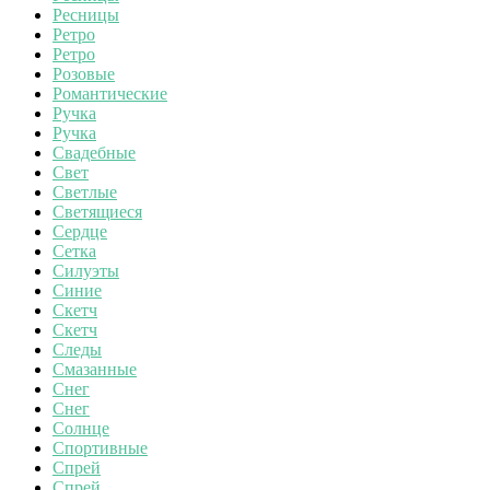
Ресницы
Ретро
Ретро
Розовые
Романтические
Ручка
Ручка
Свадебные
Свет
Светлые
Светящиеся
Сердце
Сетка
Силуэты
Синие
Скетч
Скетч
Следы
Смазанные
Снег
Снег
Солнце
Спортивные
Спрей
Спрей