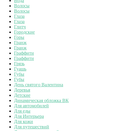
Вода
Волосы
Волосы
Глаза
Глаза
Глитч
Городские
Горы
Гранж
Гранж
Граффити
Граффити
Грязь
Гуашь
Губы
Губы
День святого Валентина
Деревья
Детские
Динамическая обложка ВК
Для автомобилей
Для еды
Для Интерьера
Для кожи
Для путешествий