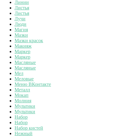
Линии
Листья
Листья
Лучи
Люди
Магия
Мазки
Мазки красок
Макияж
Маркер
Маркер
Масляные
Масляные
Мел
Меловые
Меню ВКонтакте
Металл
Мокап
Молния
Мультики
Мультики
Набор
Набор
Набор кистей
Нежный