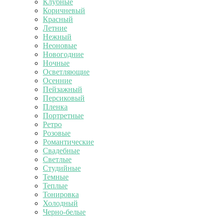
Клубные
Коричневый
Красный
Летние
Нежный
Неоновые
Новогодние
Ночные
Осветляющие
Осенние
Пейзажный
Персиковый
Пленка
Портретные
Ретро
Розовые
Романтические
Свадебные
Светлые
Студийные
Темные
Теплые
Тонировка
Холодный
Черно-белые