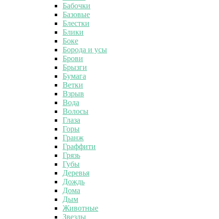
Бабочки
Базовые
Блестки
Блики
Боке
Борода и усы
Брови
Брызги
Бумага
Ветки
Взрыв
Вода
Волосы
Глаза
Горы
Гранж
Граффити
Грязь
Губы
Деревья
Дождь
Дома
Дым
Животные
Звезды