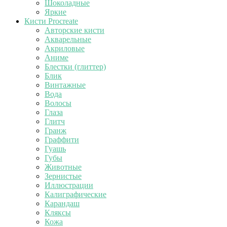
Шоколадные
Яркие
Кисти Procreate
Авторские кисти
Акварельные
Акриловые
Аниме
Блестки (глиттер)
Блик
Винтажные
Вода
Волосы
Глаза
Глитч
Гранж
Граффити
Гуашь
Губы
Животные
Зернистые
Иллюстрации
Калиграфические
Карандаш
Кляксы
Кожа