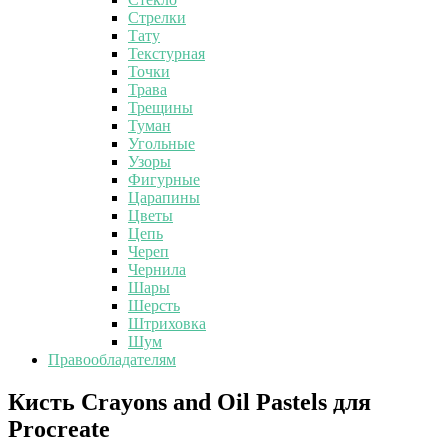
Стрелки
Тату
Текстурная
Точки
Трава
Трещины
Туман
Угольные
Узоры
Фигурные
Царапины
Цветы
Цепь
Череп
Чернила
Шары
Шерсть
Штриховка
Шум
Правообладателям
Кисть
Кисть Crayons and Oil Pastels для
Crayons
Procreate
and