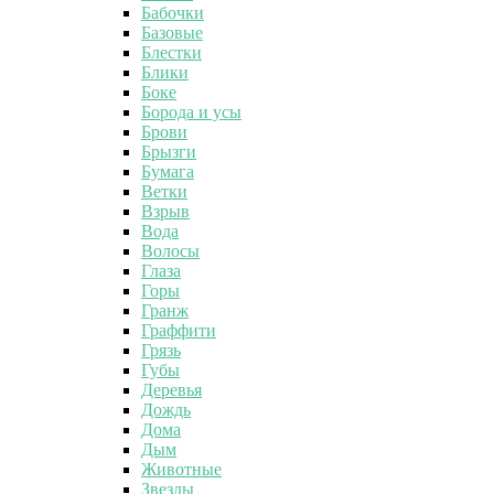
Бабочки
Базовые
Блестки
Блики
Боке
Борода и усы
Брови
Брызги
Бумага
Ветки
Взрыв
Вода
Волосы
Глаза
Горы
Гранж
Граффити
Грязь
Губы
Деревья
Дождь
Дома
Дым
Животные
Звезды