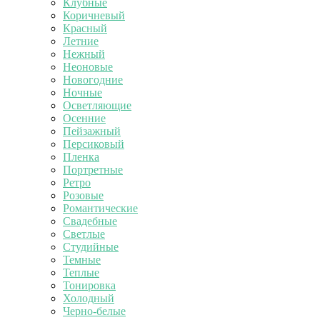
Клубные
Коричневый
Красный
Летние
Нежный
Неоновые
Новогодние
Ночные
Осветляющие
Осенние
Пейзажный
Персиковый
Пленка
Портретные
Ретро
Розовые
Романтические
Свадебные
Светлые
Студийные
Темные
Теплые
Тонировка
Холодный
Черно-белые