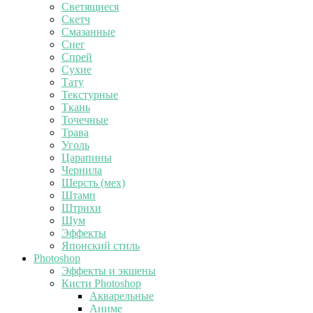
Светящиеся
Скетч
Смазанные
Снег
Спрей
Сухие
Тату
Текстурные
Ткань
Точечные
Трава
Уголь
Царапины
Чернила
Шерсть (мех)
Штамп
Штрихи
Шум
Эффекты
Японский стиль
Photoshop
Эффекты и экшены
Кисти Photoshop
Акварельные
Аниме