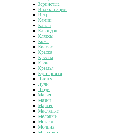
Зернистые
Иллюстрации
Искры
Камни
Капли
Карандаш
Кляксы
Кожа
Космос
Краска
Кресты
Кровь
Крылья
Кустарники
Листья
Лучи
Люди
Магия
Мазки
Маркер
Масляные
Меловые
Металл
Молния
Мультики