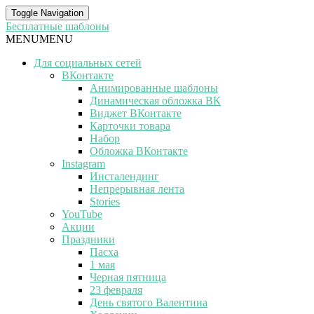
Toggle Navigation
Бесплатные шаблоны
MENU
MENU
Для социальных сетей
ВКонтакте
Анимированные шаблоны
Динамическая обложка ВК
Виджет ВКонтакте
Карточки товара
Набор
Обложка ВКонтакте
Instagram
Инсталендинг
Непрерывная лента
Stories
YouTube
Акции
Праздники
Пасха
1 мая
Черная пятница
23 февраля
День святого Валентина