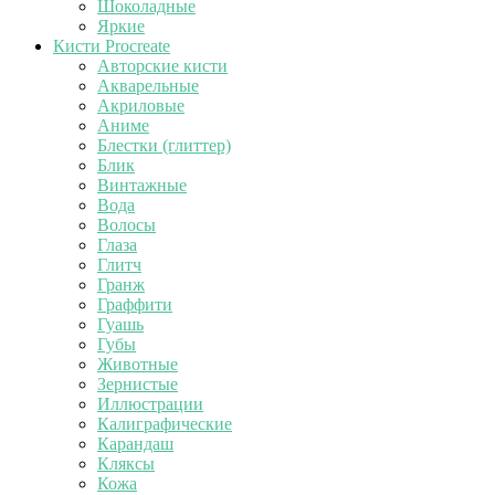
Шоколадные
Яркие
Кисти Procreate
Авторские кисти
Акварельные
Акриловые
Аниме
Блестки (глиттер)
Блик
Винтажные
Вода
Волосы
Глаза
Глитч
Гранж
Граффити
Гуашь
Губы
Животные
Зернистые
Иллюстрации
Калиграфические
Карандаш
Кляксы
Кожа