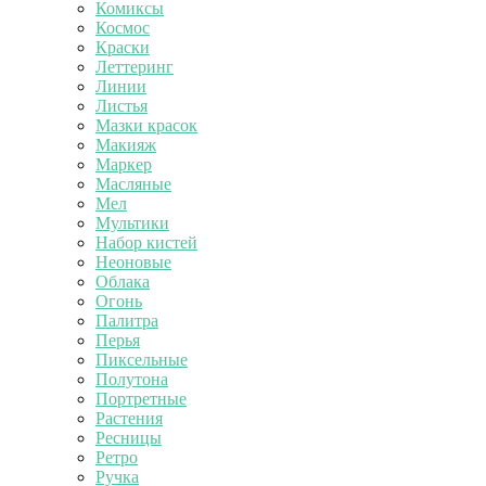
Комиксы
Космос
Краски
Леттеринг
Линии
Листья
Мазки красок
Макияж
Маркер
Масляные
Мел
Мультики
Набор кистей
Неоновые
Облака
Огонь
Палитра
Перья
Пиксельные
Полутона
Портретные
Растения
Ресницы
Ретро
Ручка