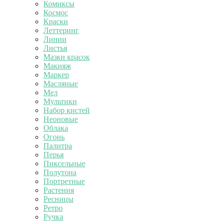
Комиксы
Космос
Краски
Леттеринг
Линии
Листья
Мазки красок
Макияж
Маркер
Масляные
Мел
Мультики
Набор кистей
Неоновые
Облака
Огонь
Палитра
Перья
Пиксельные
Полутона
Портретные
Растения
Ресницы
Ретро
Ручка