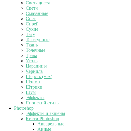
Светящиеся
Скетч
Смазанные
Снег
Спрей
Сухие
Тату
Текстурные
Ткань
Точечные
Трава
Уголь
Царапины
Чернила
Шерсть (мех)
Штамп
Штрихи
Шум
Эффекты
Японский стиль
Photoshop
Эффекты и экшены
Кисти Photoshop
Акварельные
Аниме