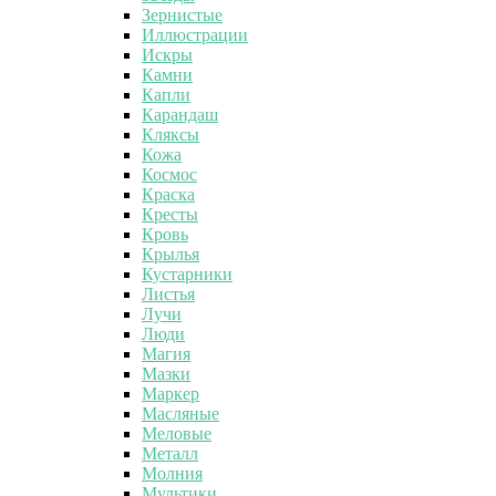
Зернистые
Иллюстрации
Искры
Камни
Капли
Карандаш
Кляксы
Кожа
Космос
Краска
Кресты
Кровь
Крылья
Кустарники
Листья
Лучи
Люди
Магия
Мазки
Маркер
Масляные
Меловые
Металл
Молния
Мультики