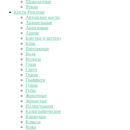
Шоколадные
Яркие
Кисти Procreate
Авторские кисти
Акварельные
Акриловые
Аниме
Блестки (глиттер)
Блик
Винтажные
Вода
Волосы
Глаза
Глитч
Гранж
Граффити
Гуашь
Губы
Животные
Зернистые
Иллюстрации
Калиграфические
Карандаш
Кляксы
Кожа