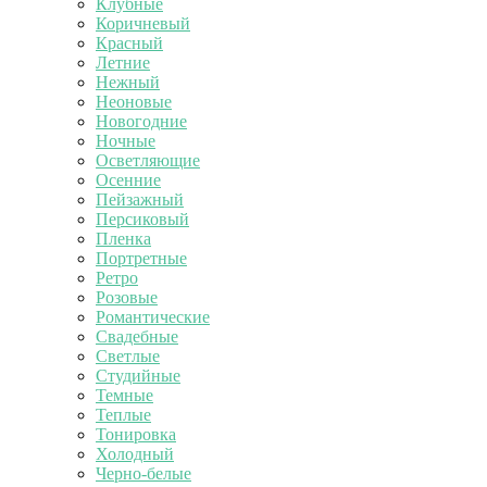
Клубные
Коричневый
Красный
Летние
Нежный
Неоновые
Новогодние
Ночные
Осветляющие
Осенние
Пейзажный
Персиковый
Пленка
Портретные
Ретро
Розовые
Романтические
Свадебные
Светлые
Студийные
Темные
Теплые
Тонировка
Холодный
Черно-белые