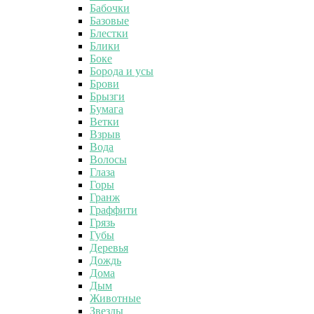
Бабочки
Базовые
Блестки
Блики
Боке
Борода и усы
Брови
Брызги
Бумага
Ветки
Взрыв
Вода
Волосы
Глаза
Горы
Гранж
Граффити
Грязь
Губы
Деревья
Дождь
Дома
Дым
Животные
Звезды