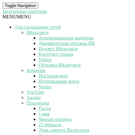
Toggle Navigation
Бесплатные шаблоны
MENU
MENU
Для социальных сетей
ВКонтакте
Анимированные шаблоны
Динамическая обложка ВК
Виджет ВКонтакте
Карточки товара
Набор
Обложка ВКонтакте
Instagram
Инсталендинг
Непрерывная лента
Stories
YouTube
Акции
Праздники
Пасха
1 мая
Черная пятница
23 февраля
День святого Валентина