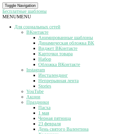
Toggle Navigation
Бесплатные шаблоны
MENU
MENU
Для социальных сетей
ВКонтакте
Анимированные шаблоны
Динамическая обложка ВК
Виджет ВКонтакте
Карточки товара
Набор
Обложка ВКонтакте
Instagram
Инсталендинг
Непрерывная лента
Stories
YouTube
Акции
Праздники
Пасха
1 мая
Черная пятница
23 февраля
День святого Валентина