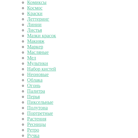
Комиксы
Космос
Краски
Леттеринг
Линии
Листья
Мазки красок
Макияж
Маркер
Масляные
Мел
Мультики
Набор кистей
Неоновые
Облака
Огонь
Палитра
Перья
Пиксельные
Полутона
Портретные
Растения
Ресницы
Ретро
Ручка