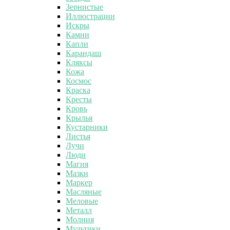
Зернистые
Иллюстрации
Искры
Камни
Капли
Карандаш
Кляксы
Кожа
Космос
Краска
Кресты
Кровь
Крылья
Кустарники
Листья
Лучи
Люди
Магия
Мазки
Маркер
Масляные
Меловые
Металл
Молния
Мультики