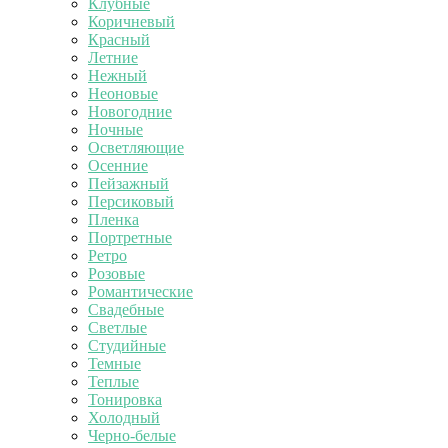
Клубные
Коричневый
Красный
Летние
Нежный
Неоновые
Новогодние
Ночные
Осветляющие
Осенние
Пейзажный
Персиковый
Пленка
Портретные
Ретро
Розовые
Романтические
Свадебные
Светлые
Студийные
Темные
Теплые
Тонировка
Холодный
Черно-белые