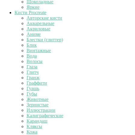
Шоколадные
Яркие
Кисти Procreate
Авторские кисти
Акварельные
Акриловые
Аниме
Блестки (глиттер)
Блик
Винтажные
Вода
Волосы
Глаза
Глитч
Гранж
Граффити
Гуашь
Губы
Животные
Зернистые
Иллюстрации
Калиграфические
Карандаш
Кляксы
Кожа