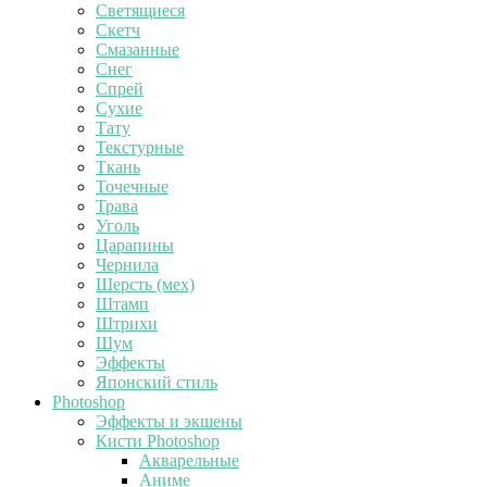
Светящиеся
Скетч
Смазанные
Снег
Спрей
Сухие
Тату
Текстурные
Ткань
Точечные
Трава
Уголь
Царапины
Чернила
Шерсть (мех)
Штамп
Штрихи
Шум
Эффекты
Японский стиль
Photoshop
Эффекты и экшены
Кисти Photoshop
Акварельные
Аниме