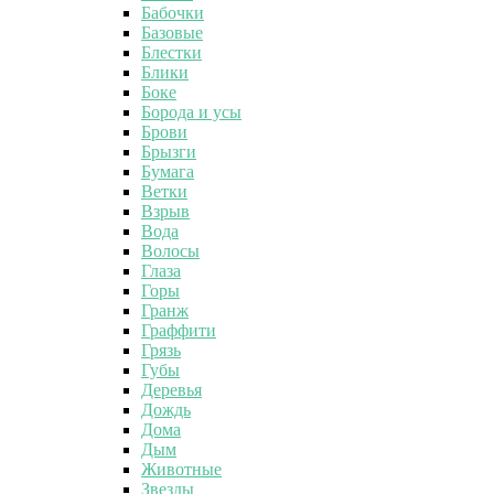
Бабочки
Базовые
Блестки
Блики
Боке
Борода и усы
Брови
Брызги
Бумага
Ветки
Взрыв
Вода
Волосы
Глаза
Горы
Гранж
Граффити
Грязь
Губы
Деревья
Дождь
Дома
Дым
Животные
Звезды