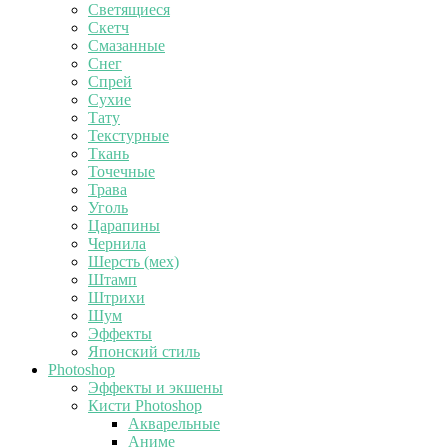
Светящиеся
Скетч
Смазанные
Снег
Спрей
Сухие
Тату
Текстурные
Ткань
Точечные
Трава
Уголь
Царапины
Чернила
Шерсть (мех)
Штамп
Штрихи
Шум
Эффекты
Японский стиль
Photoshop
Эффекты и экшены
Кисти Photoshop
Акварельные
Аниме