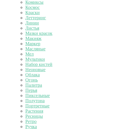
Комиксы
Космос
Краски
Леттеринг
Линии
Листья
Мазки красок
Макияж
Маркер
Масляные
Мел
Мультики
Набор кистей
Неоновые
Облака
Огонь
Палитра
Перья
Пиксельные
Полутона
Портретные
Растения
Ресницы
Ретро
Ручка