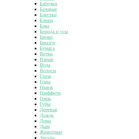
Бабочки
Базовые
Блестки
Блики
Боке
Борода и усы
Брови
Брызги
Бумага
Ветки
Взрыв
Вода
Волосы
Глаза
Горы
Гранж
Граффити
Грязь
Губы
Деревья
Дождь
Дома
Дым
Животные
Звезды