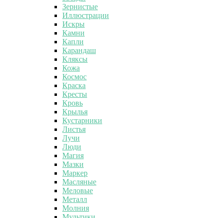
Зернистые
Иллюстрации
Искры
Камни
Капли
Карандаш
Кляксы
Кожа
Космос
Краска
Кресты
Кровь
Крылья
Кустарники
Листья
Лучи
Люди
Магия
Мазки
Маркер
Масляные
Меловые
Металл
Молния
Мультики