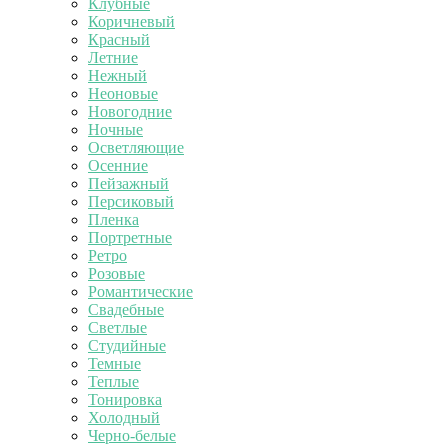
Клубные
Коричневый
Красный
Летние
Нежный
Неоновые
Новогодние
Ночные
Осветляющие
Осенние
Пейзажный
Персиковый
Пленка
Портретные
Ретро
Розовые
Романтические
Свадебные
Светлые
Студийные
Темные
Теплые
Тонировка
Холодный
Черно-белые