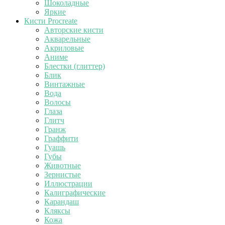
Шоколадные
Яркие
Кисти Procreate
Авторские кисти
Акварельные
Акриловые
Аниме
Блестки (глиттер)
Блик
Винтажные
Вода
Волосы
Глаза
Глитч
Гранж
Граффити
Гуашь
Губы
Животные
Зернистые
Иллюстрации
Калиграфические
Карандаш
Кляксы
Кожа