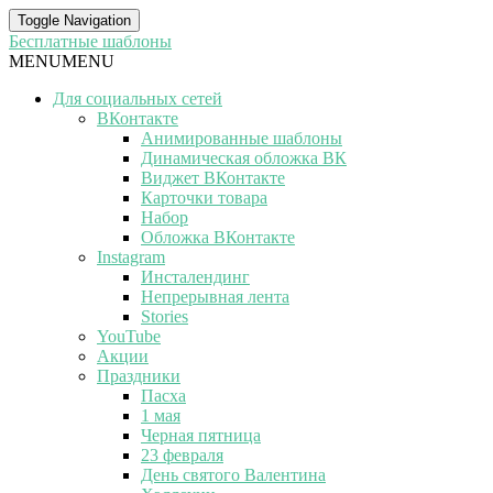
Toggle Navigation
Бесплатные шаблоны
MENU
MENU
Для социальных сетей
ВКонтакте
Анимированные шаблоны
Динамическая обложка ВК
Виджет ВКонтакте
Карточки товара
Набор
Обложка ВКонтакте
Instagram
Инсталендинг
Непрерывная лента
Stories
YouTube
Акции
Праздники
Пасха
1 мая
Черная пятница
23 февраля
День святого Валентина