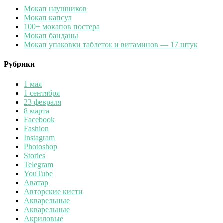
Мокап наушников
Мокап капсул
100+ мокапов постера
Мокап банданы
Мокап упаковки таблеток и витаминов — 17 штук
Рубрики
1 мая
1 сентября
23 февраля
8 марта
Facebook
Fashion
Instagram
Photoshop
Stories
Telegram
YouTube
Аватар
Авторские кисти
Акварельные
Акварельные
Акриловые