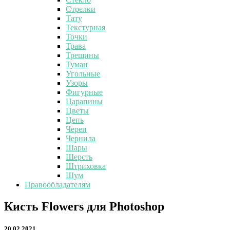
Стрелки
Тату
Текстурная
Точки
Трава
Трещины
Туман
Угольные
Узоры
Фигурные
Царапины
Цветы
Цепь
Череп
Чернила
Шары
Шерсть
Штриховка
Шум
Правообладателям
Кисть
Кисть Flowers для Photoshop
Flowers
для
20.02.2021