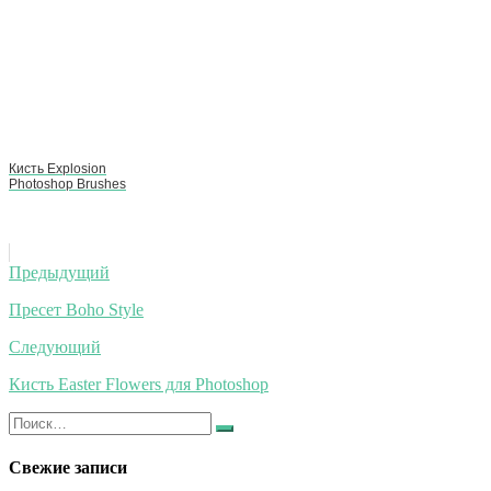
Кисть Explosion
Photoshop Brushes
Навигация
Предыдущий
по
Пресет Boho Style
записям
Следующий
Кисть Easter Flowers для Photoshop
Искать:
Найти
Свежие записи