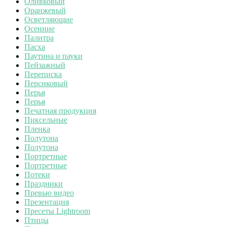
Оливковый
Оранжевый
Осветляющие
Осенние
Палитра
Пасха
Паутина и пауки
Пейзажный
Переписка
Персиковый
Перья
Перья
Печатная продукция
Пиксельные
Пленка
Полутона
Полутона
Портретные
Портретные
Потеки
Праздники
Превью видео
Презентация
Пресеты Lightroom
Птицы