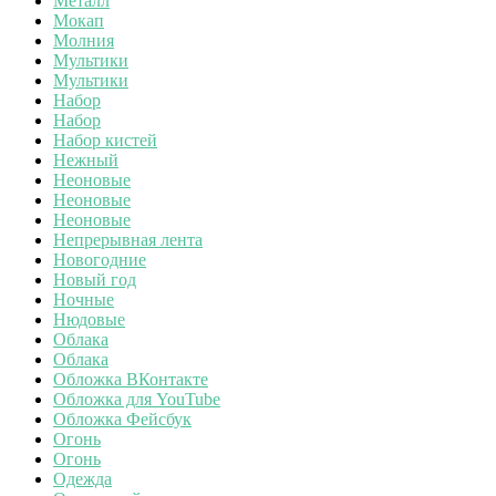
Металл
Мокап
Молния
Мультики
Мультики
Набор
Набор
Набор кистей
Нежный
Неоновые
Неоновые
Неоновые
Непрерывная лента
Новогодние
Новый год
Ночные
Нюдовые
Облака
Облака
Обложка ВКонтакте
Обложка для YouTube
Обложка Фейсбук
Огонь
Огонь
Одежда