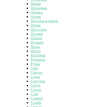
Набор
Неоновые
Облака
Огонь
Паутина и пауки
Перья
Полутона
Потеки
Птицы
Пузыри
Пыль
Пятна
Растения
Ресницы
Ручка
Свет
Сердце
Сетка
Силуэты
Скетч
Следы
Снег
Солнце
Спрей
Стекло