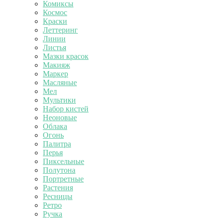
Комиксы
Космос
Краски
Леттеринг
Линии
Листья
Мазки красок
Макияж
Маркер
Масляные
Мел
Мультики
Набор кистей
Неоновые
Облака
Огонь
Палитра
Перья
Пиксельные
Полутона
Портретные
Растения
Ресницы
Ретро
Ручка