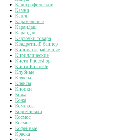
Калиграфические
Камни
Капли
Карамельные
Карандаш
Карандаш
Карточки товара
Квадратный баннер
Кинематографичные
Кириллические
Кисти Photoshop
Кисти Procreate
Клубные
Кляксы
Кляксы
Кнопки
Кожа
Кожа
Комиксы
Коричневый
Космос
Космос
Кофейные
Краска
Краски