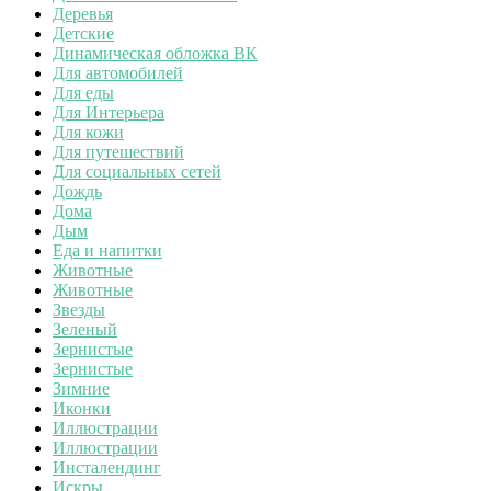
Деревья
Детские
Динамическая обложка ВК
Для автомобилей
Для еды
Для Интерьера
Для кожи
Для путешествий
Для социальных сетей
Дождь
Дома
Дым
Еда и напитки
Животные
Животные
Звезды
Зеленый
Зернистые
Зернистые
Зимние
Иконки
Иллюстрации
Иллюстрации
Инсталендинг
Искры