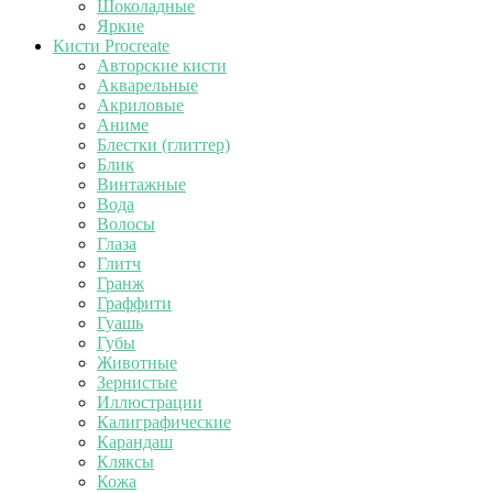
Шоколадные
Яркие
Кисти Procreate
Авторские кисти
Акварельные
Акриловые
Аниме
Блестки (глиттер)
Блик
Винтажные
Вода
Волосы
Глаза
Глитч
Гранж
Граффити
Гуашь
Губы
Животные
Зернистые
Иллюстрации
Калиграфические
Карандаш
Кляксы
Кожа