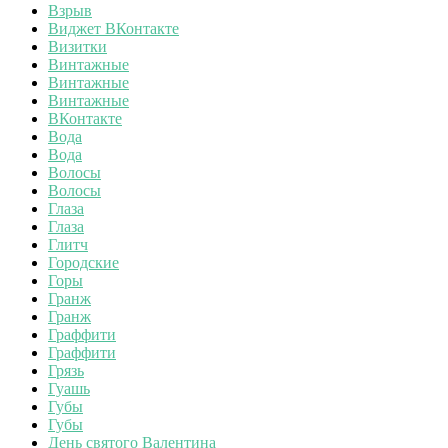
Взрыв
Виджет ВКонтакте
Визитки
Винтажные
Винтажные
Винтажные
ВКонтакте
Вода
Вода
Волосы
Волосы
Глаза
Глаза
Глитч
Городские
Горы
Гранж
Гранж
Граффити
Граффити
Грязь
Гуашь
Губы
Губы
День святого Валентина