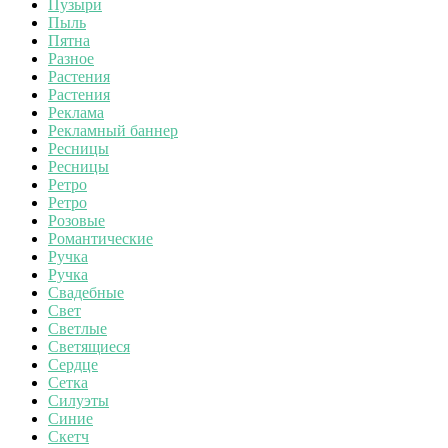
Пузыри
Пыль
Пятна
Разное
Растения
Растения
Реклама
Рекламный баннер
Ресницы
Ресницы
Ретро
Ретро
Розовые
Романтические
Ручка
Ручка
Свадебные
Свет
Светлые
Светящиеся
Сердце
Сетка
Силуэты
Синие
Скетч