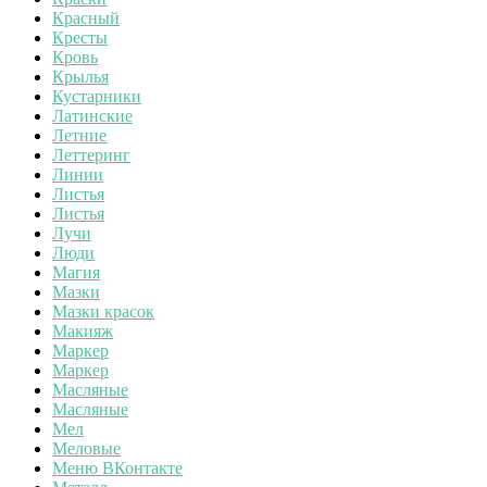
Красный
Кресты
Кровь
Крылья
Кустарники
Латинские
Летние
Леттеринг
Линии
Листья
Листья
Лучи
Люди
Магия
Мазки
Мазки красок
Макияж
Маркер
Маркер
Масляные
Масляные
Мел
Меловые
Меню ВКонтакте