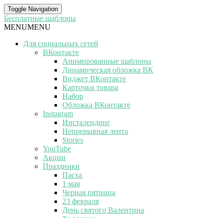
Toggle Navigation
Бесплатные шаблоны
MENU
MENU
Для социальных сетей
ВКонтакте
Анимированные шаблоны
Динамическая обложка ВК
Виджет ВКонтакте
Карточки товара
Набор
Обложка ВКонтакте
Instagram
Инсталендинг
Непрерывная лента
Stories
YouTube
Акции
Праздники
Пасха
1 мая
Черная пятница
23 февраля
День святого Валентина