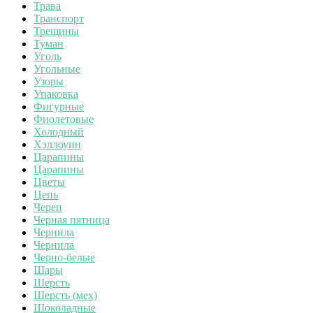
Трава
Транспорт
Трещины
Туман
Уголь
Угольные
Узоры
Упаковка
Фигурные
Фиолетовые
Холодный
Хэллоуин
Царапины
Царапины
Цветы
Цепь
Череп
Черная пятница
Чернила
Чернила
Черно-белые
Шары
Шерсть
Шерсть (мех)
Шоколадные