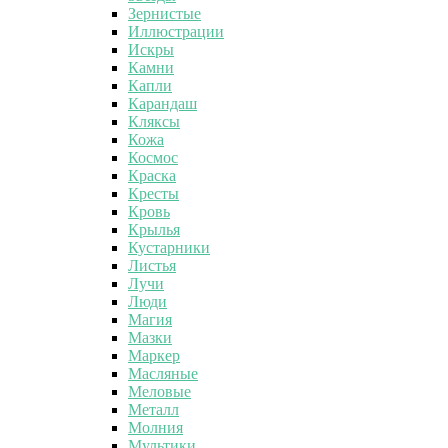
Зернистые
Иллюстрации
Искры
Камни
Капли
Карандаш
Кляксы
Кожа
Космос
Краска
Кресты
Кровь
Крылья
Кустарники
Листья
Лучи
Люди
Магия
Мазки
Маркер
Масляные
Меловые
Металл
Молния
Мультики