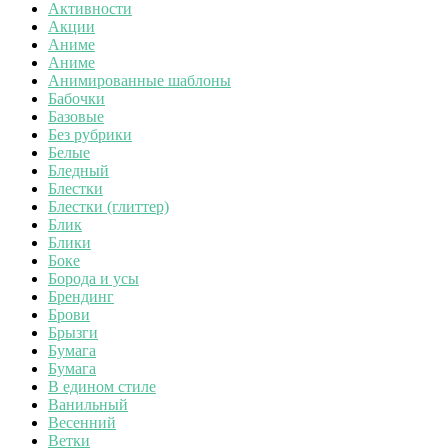
Активности
Акции
Аниме
Аниме
Анимированные шаблоны
Бабочки
Базовые
Без рубрики
Белые
Бледный
Блестки
Блестки (глиттер)
Блик
Блики
Боке
Борода и усы
Брендинг
Брови
Брызги
Бумага
Бумага
В едином стиле
Ванильный
Весенний
Ветки