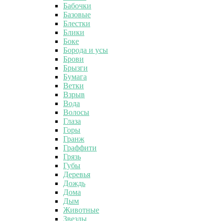
Бабочки
Базовые
Блестки
Блики
Боке
Борода и усы
Брови
Брызги
Бумага
Ветки
Взрыв
Вода
Волосы
Глаза
Горы
Гранж
Граффити
Грязь
Губы
Деревья
Дождь
Дома
Дым
Животные
Звезды