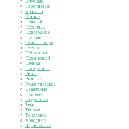
Клубные
Коричневый
Красный
Летние
Нежный
Неоновые
Новогодние
Ночные
Осветляющие
Осенние
Пейзажный
Персиковый
Пленка
Портретные
Ретро
Розовые
Романтические
Свадебные
Светлые
Студийные
Темные
Теплые
Тонировка
Холодный
Черно-белые