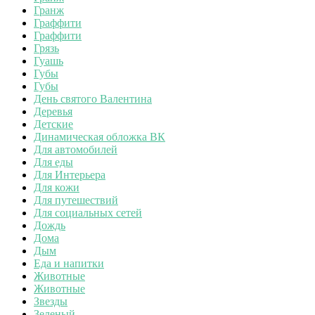
Гранж
Граффити
Граффити
Грязь
Гуашь
Губы
Губы
День святого Валентина
Деревья
Детские
Динамическая обложка ВК
Для автомобилей
Для еды
Для Интерьера
Для кожи
Для путешествий
Для социальных сетей
Дождь
Дома
Дым
Еда и напитки
Животные
Животные
Звезды
Зеленый