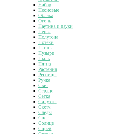
Набор
Неоновые
Облака
Огонь
Паутина и пауки
Перья
Полутона
Потеки
Птицы
Пузыри
Пыль
Пятна
Растения
Ресницы
Ручка
Свет
Сердце
Сетка
Силуэты
Скетч
Следы
Снег
Солнце
Спрей
Стекло