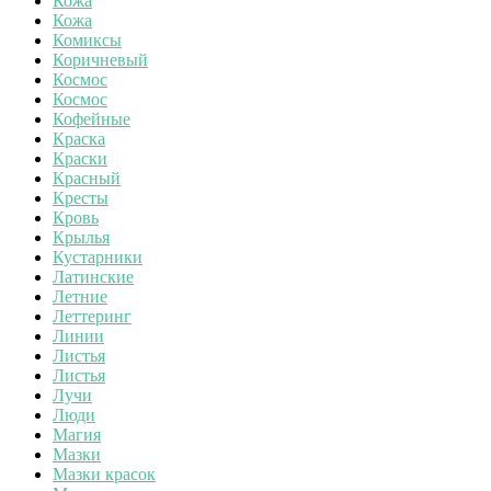
Кожа
Кожа
Комиксы
Коричневый
Космос
Космос
Кофейные
Краска
Краски
Красный
Кресты
Кровь
Крылья
Кустарники
Латинские
Летние
Леттеринг
Линии
Листья
Листья
Лучи
Люди
Магия
Мазки
Мазки красок