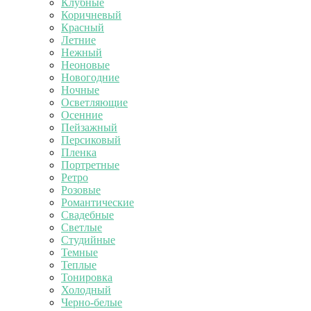
Клубные
Коричневый
Красный
Летние
Нежный
Неоновые
Новогодние
Ночные
Осветляющие
Осенние
Пейзажный
Персиковый
Пленка
Портретные
Ретро
Розовые
Романтические
Свадебные
Светлые
Студийные
Темные
Теплые
Тонировка
Холодный
Черно-белые