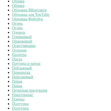
Облака
Облака
Обложка ВКонтакте
Обложка для YouTube
Обложка Фейсбук
Огонь
Огонь
Одежда
Оливковый
Оранжевый
Осветляющие
Осенние
Палитра
Пасха
Паутина и пауки
Пейзажный
Переписка
Персиковый
Перья
Перья
Печатная продукция
Пиксельные
Пленка
Полутона
Полутона