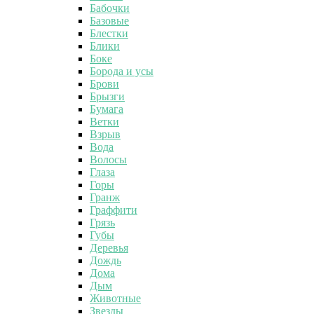
Бабочки
Базовые
Блестки
Блики
Боке
Борода и усы
Брови
Брызги
Бумага
Ветки
Взрыв
Вода
Волосы
Глаза
Горы
Гранж
Граффити
Грязь
Губы
Деревья
Дождь
Дома
Дым
Животные
Звезды