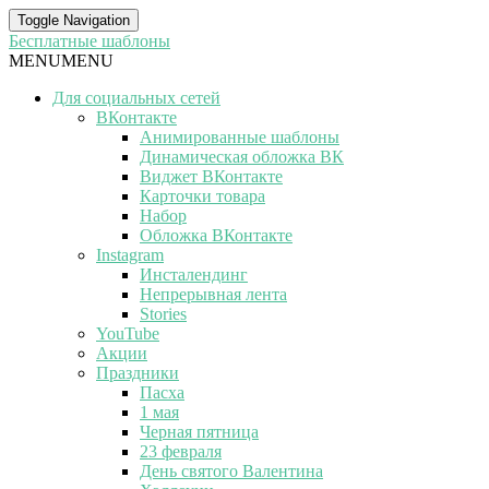
Toggle Navigation
Бесплатные шаблоны
MENU
MENU
Для социальных сетей
ВКонтакте
Анимированные шаблоны
Динамическая обложка ВК
Виджет ВКонтакте
Карточки товара
Набор
Обложка ВКонтакте
Instagram
Инсталендинг
Непрерывная лента
Stories
YouTube
Акции
Праздники
Пасха
1 мая
Черная пятница
23 февраля
День святого Валентина