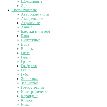
Шоколадные
Яркие
Кисти Procreate
Авторские кисти
Акварельные
Акриловые
Аниме
Блестки (глиттер)
Блик
Винтажные
Вода
Волосы
Глаза
Глитч
Гранж
Граффити
Гуашь
Губы
Животные
Зернистые
Иллюстрации
Калиграфические
Карандаш
Кляксы
Кожа