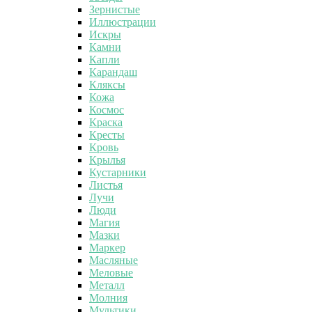
Зернистые
Иллюстрации
Искры
Камни
Капли
Карандаш
Кляксы
Кожа
Космос
Краска
Кресты
Кровь
Крылья
Кустарники
Листья
Лучи
Люди
Магия
Мазки
Маркер
Масляные
Меловые
Металл
Молния
Мультики