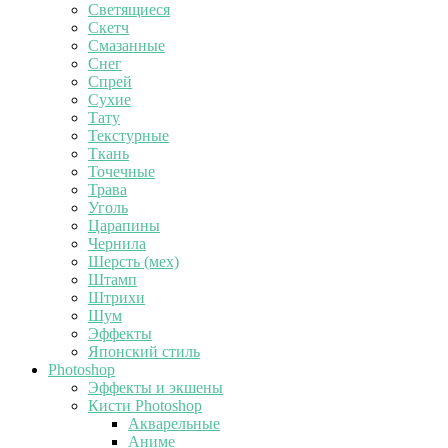
Светящиеся
Скетч
Смазанные
Снег
Спрей
Сухие
Тату
Текстурные
Ткань
Точечные
Трава
Уголь
Царапины
Чернила
Шерсть (мех)
Штамп
Штрихи
Шум
Эффекты
Японский стиль
Photoshop
Эффекты и экшены
Кисти Photoshop
Акварельные
Аниме