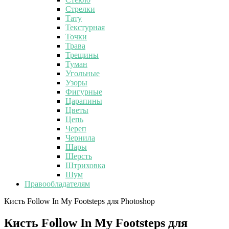
Стрелки
Тату
Текстурная
Точки
Трава
Трещины
Туман
Угольные
Узоры
Фигурные
Царапины
Цветы
Цепь
Череп
Чернила
Шары
Шерсть
Штриховка
Шум
Правообладателям
Кисть Follow In My Footsteps для Photoshop
Кисть Follow In My Footsteps для