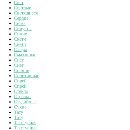
Свет
Светлые
Светящиеся
Сердце
Сетка
Силуэты
Синие
Скетч
Скетч
Следы
Смазанные
Снег
Снег
Солнце
Спортивные
Спрей
Спрей
Стекло
Стрелки
Студийные
Сухие
Тату
Тату
Текстурная
Текстурные