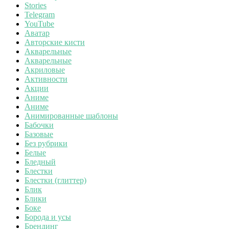
Stories
Telegram
YouTube
Аватар
Авторские кисти
Акварельные
Акварельные
Акриловые
Активности
Акции
Аниме
Аниме
Анимированные шаблоны
Бабочки
Базовые
Без рубрики
Белые
Бледный
Блестки
Блестки (глиттер)
Блик
Блики
Боке
Борода и усы
Брендинг