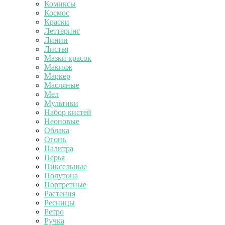
Комиксы
Космос
Краски
Леттеринг
Линии
Листья
Мазки красок
Макияж
Маркер
Масляные
Мел
Мультики
Набор кистей
Неоновые
Облака
Огонь
Палитра
Перья
Пиксельные
Полутона
Портретные
Растения
Ресницы
Ретро
Ручка