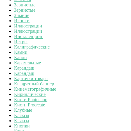
Зернистые
Зернистые
Зимние
Иконки
Иллюстрации
Иллюстрации
Инсталендинг
Искры
Калиграфические
Камни
Капли
Карамельные
Карандаш
Карандаш
Карточки товара
Квадратный баннер
Кинематографичные
Кириллические
Кисти Photoshop
Кисти Procreate
Клубные
Кляксы
Кляксы
Кнопки