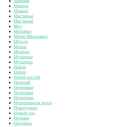
Макияж
Маркер
Маркер
Масляные
Масляные
Мел
Меловые
Меню ВКонтакте
Металл
Мокап
Молния
Мультики
Мультики
Набор
Набор
Набор кистей
Нежный
Неоновые
Неоновые
Неоновые
Непрерывная лента
Новогодние
Новый год
Ночные
Нюдовые