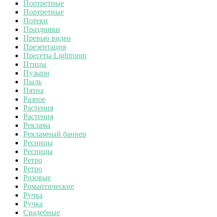
Портретные
Портретные
Потеки
Праздники
Превью видео
Презентация
Пресеты Lightroom
Птицы
Пузыри
Пыль
Пятна
Разное
Растения
Растения
Реклама
Рекламный баннер
Ресницы
Ресницы
Ретро
Ретро
Розовые
Романтические
Ручка
Ручка
Свадебные