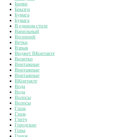
Брови
Брызги
Бумага
Бумага
В едином стиле
Ванильный
Весенний
Ветки
Взрыв
Виджет ВКонтакте
Визитки
Винтажные
Винтажные
Винтажные
ВКонтакте
Вода
Вода
Волосы
Волосы
Глаза
Глаза
Глитч
Городские
Горы
Гранж