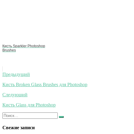
Кисть Sparkler Photoshop
Brushes
Навигация
Предыдущий
по
Кисть Broken Glass Brushes для Photoshop
записям
Следующий
Кисть Glass для Photoshop
Искать:
Найти
Свежие записи