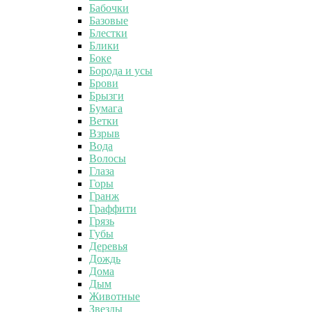
Бабочки
Базовые
Блестки
Блики
Боке
Борода и усы
Брови
Брызги
Бумага
Ветки
Взрыв
Вода
Волосы
Глаза
Горы
Гранж
Граффити
Грязь
Губы
Деревья
Дождь
Дома
Дым
Животные
Звезды