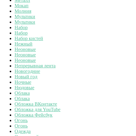
Металл
Мокап
Молния
Мультики
Мультики
Набор
Набор
Набор кистей
Нежный
Неоновые
Неоновые
Неоновые
Непрерывная лента
Новогодние
Новый год
Ночные
Нюдовые
Облака
Облака
Обложка ВКонтакте
Обложка для YouTube
Обложка Фейсбук
Огонь
Огонь
Одежда