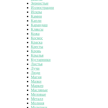
Зернистые
Иллюстрации
Искры
Камни
Капли
Карандаш
Кляксы
Кожа
Космос
Краска
Кресты
Кровь
Крылья
Кустарники
Листья
Лучи
Люди
Магия
Мазки
Маркер
Масляные
Меловые
Металл
Молния
Мультики