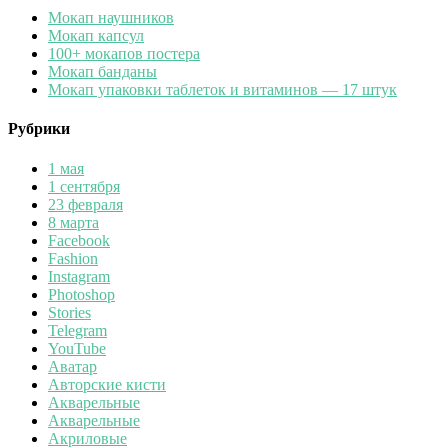
Мокап наушников
Мокап капсул
100+ мокапов постера
Мокап банданы
Мокап упаковки таблеток и витаминов — 17 штук
Рубрики
1 мая
1 сентября
23 февраля
8 марта
Facebook
Fashion
Instagram
Photoshop
Stories
Telegram
YouTube
Аватар
Авторские кисти
Акварельные
Акварельные
Акриловые