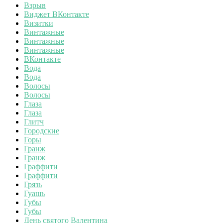
Взрыв
Виджет ВКонтакте
Визитки
Винтажные
Винтажные
Винтажные
ВКонтакте
Вода
Вода
Волосы
Волосы
Глаза
Глаза
Глитч
Городские
Горы
Гранж
Гранж
Граффити
Граффити
Грязь
Гуашь
Губы
Губы
День святого Валентина