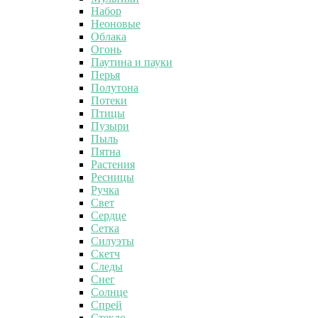
Набор
Неоновые
Облака
Огонь
Паутина и пауки
Перья
Полутона
Потеки
Птицы
Пузыри
Пыль
Пятна
Растения
Ресницы
Ручка
Свет
Сердце
Сетка
Силуэты
Скетч
Следы
Снег
Солнце
Спрей
Стекло