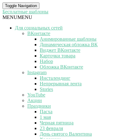
Toggle Navigation
Бесплатные шаблоны
MENU
MENU
Для социальных сетей
ВКонтакте
Анимированные шаблоны
Динамическая обложка ВК
Виджет ВКонтакте
Карточки товара
Набор
Обложка ВКонтакте
Instagram
Инсталендинг
Непрерывная лента
Stories
YouTube
Акции
Праздники
Пасха
1 мая
Черная пятница
23 февраля
День святого Валентина