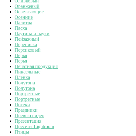
Оливковый
Оранжевый
Осветляющие
Осенние
Палитра
Пасха
Паутина и пауки
Пейзажный
Переписка
Персиковый
Перья
Перья
Печатная продукция
Пиксельные
Пленка
Полутона
Полутона
Портретные
Портретные
Потеки
Праздники
Превью видео
Презентация
Пресеты Lightroom
Птицы