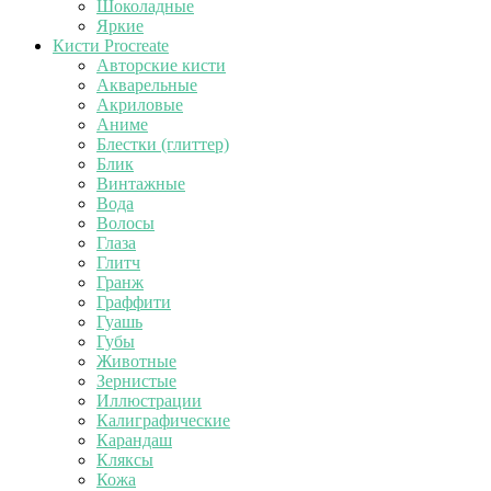
Шоколадные
Яркие
Кисти Procreate
Авторские кисти
Акварельные
Акриловые
Аниме
Блестки (глиттер)
Блик
Винтажные
Вода
Волосы
Глаза
Глитч
Гранж
Граффити
Гуашь
Губы
Животные
Зернистые
Иллюстрации
Калиграфические
Карандаш
Кляксы
Кожа