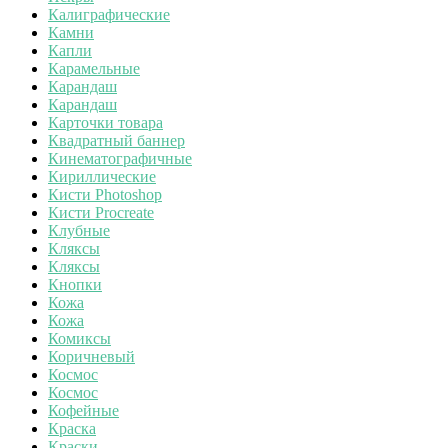
Калиграфические
Камни
Капли
Карамельные
Карандаш
Карандаш
Карточки товара
Квадратный баннер
Кинематографичные
Кириллические
Кисти Photoshop
Кисти Procreate
Клубные
Кляксы
Кляксы
Кнопки
Кожа
Кожа
Комиксы
Коричневый
Космос
Космос
Кофейные
Краска
Краски