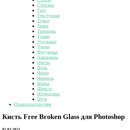
Стрелки
Тату
Текстурная
Точки
Трава
Трещины
Туман
Угольные
Узоры
Фигурные
Царапины
Цветы
Цепь
Череп
Чернила
Шары
Шерсть
Штриховка
Шум
Правообладателям
Кисть
Кисть Free Broken Glass для Photoshop
Free
Broken
02.03.2021