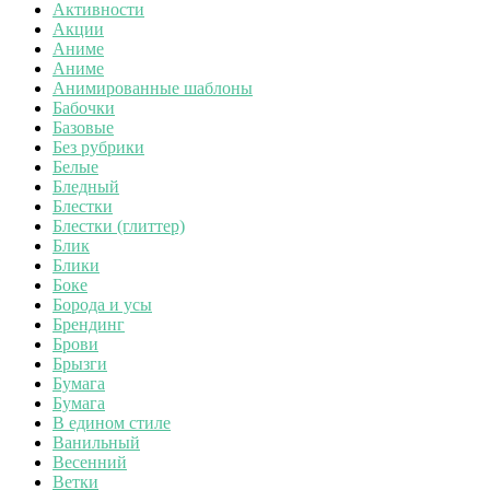
Активности
Акции
Аниме
Аниме
Анимированные шаблоны
Бабочки
Базовые
Без рубрики
Белые
Бледный
Блестки
Блестки (глиттер)
Блик
Блики
Боке
Борода и усы
Брендинг
Брови
Брызги
Бумага
Бумага
В едином стиле
Ванильный
Весенний
Ветки