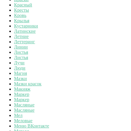
Красный
Кресты
Кровь
Крылья
Кустарники
Латинские
Летние
Леттеринг
Линии
Листья
Листья
Лучи
Люди
Магия
Мазки
Мазки красок
Макияж
Маркер
Маркер
Масляные
Масляные
Мел
Меловые
Меню ВКонтакте