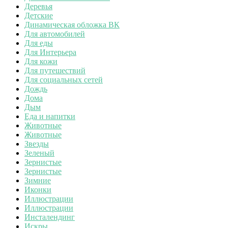
Деревья
Детские
Динамическая обложка ВК
Для автомобилей
Для еды
Для Интерьера
Для кожи
Для путешествий
Для социальных сетей
Дождь
Дома
Дым
Еда и напитки
Животные
Животные
Звезды
Зеленый
Зернистые
Зернистые
Зимние
Иконки
Иллюстрации
Иллюстрации
Инсталендинг
Искры