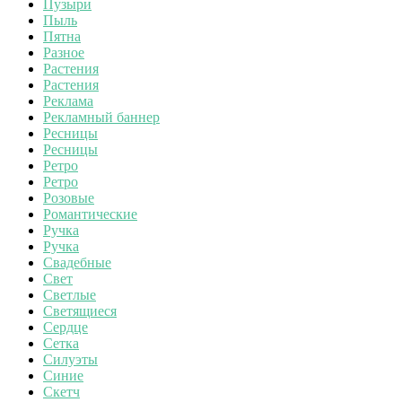
Пузыри
Пыль
Пятна
Разное
Растения
Растения
Реклама
Рекламный баннер
Ресницы
Ресницы
Ретро
Ретро
Розовые
Романтические
Ручка
Ручка
Свадебные
Свет
Светлые
Светящиеся
Сердце
Сетка
Силуэты
Синие
Скетч