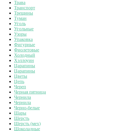
Трава
Транспорт
Трещины
Туман
Уголь
Угольные
Узоры
Упаковка
Фигурные
Фиолетовые
Холодный
Хэллоуин
Царапины
Царапины
Цветы
Цепь
Череп
Черная пятница
Чернила
Чернила
Черно-белые
Шары
Шерсть
Шерсть (мех)
Шоколадные