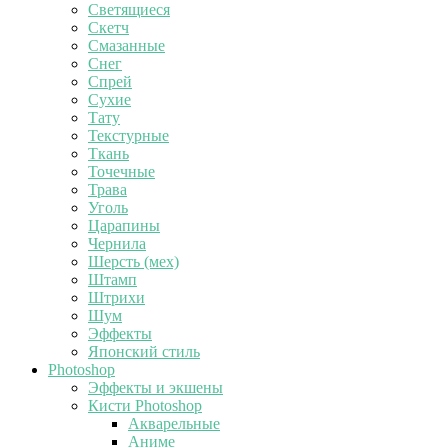
Светящиеся
Скетч
Смазанные
Снег
Спрей
Сухие
Тату
Текстурные
Ткань
Точечные
Трава
Уголь
Царапины
Чернила
Шерсть (мех)
Штамп
Штрихи
Шум
Эффекты
Японский стиль
Photoshop
Эффекты и экшены
Кисти Photoshop
Акварельные
Аниме