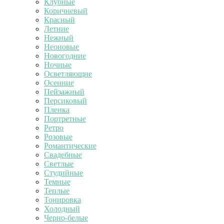
Клубные
Коричневый
Красный
Летние
Нежный
Неоновые
Новогодние
Ночные
Осветляющие
Осенние
Пейзажный
Персиковый
Пленка
Портретные
Ретро
Розовые
Романтические
Свадебные
Светлые
Студийные
Темные
Теплые
Тонировка
Холодный
Черно-белые