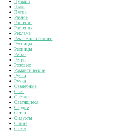
Пузыри
Пыль
Пятна
Разное
Растения
Растения
Реклама
Рекламный баннер
Ресницы
Ресницы
Ретро
Ретро
Розовые
Романтические
Ручка
Ручка
Свадебные
Свет
Светлые
Светящиеся
Сердце
Сетка
Силуэты
Синие
Скетч