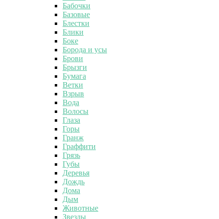
Бабочки
Базовые
Блестки
Блики
Боке
Борода и усы
Брови
Брызги
Бумага
Ветки
Взрыв
Вода
Волосы
Глаза
Горы
Гранж
Граффити
Грязь
Губы
Деревья
Дождь
Дома
Дым
Животные
Звезды