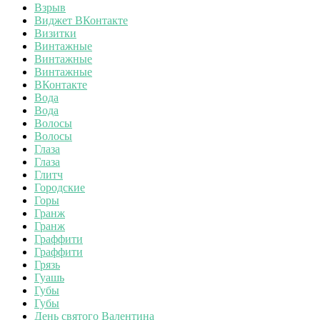
Взрыв
Виджет ВКонтакте
Визитки
Винтажные
Винтажные
Винтажные
ВКонтакте
Вода
Вода
Волосы
Волосы
Глаза
Глаза
Глитч
Городские
Горы
Гранж
Гранж
Граффити
Граффити
Грязь
Гуашь
Губы
Губы
День святого Валентина