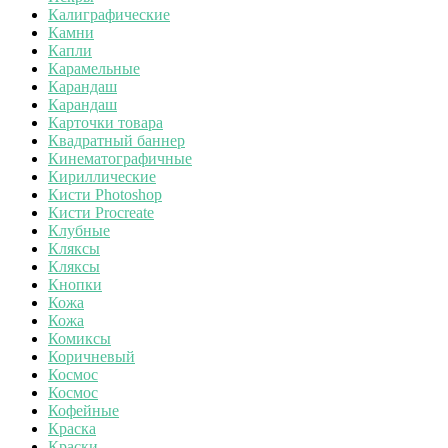
Калиграфические
Камни
Капли
Карамельные
Карандаш
Карандаш
Карточки товара
Квадратный баннер
Кинематографичные
Кириллические
Кисти Photoshop
Кисти Procreate
Клубные
Кляксы
Кляксы
Кнопки
Кожа
Кожа
Комиксы
Коричневый
Космос
Космос
Кофейные
Краска
Краски