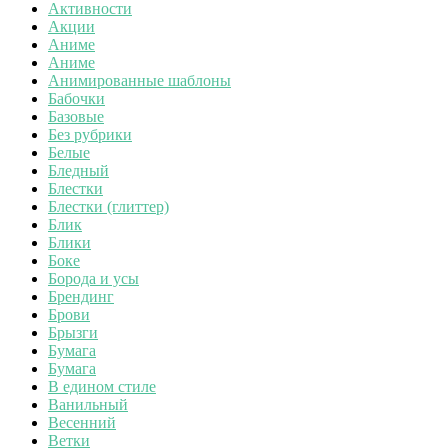
Активности
Акции
Аниме
Аниме
Анимированные шаблоны
Бабочки
Базовые
Без рубрики
Белые
Бледный
Блестки
Блестки (глиттер)
Блик
Блики
Боке
Борода и усы
Брендинг
Брови
Брызги
Бумага
Бумага
В едином стиле
Ванильный
Весенний
Ветки