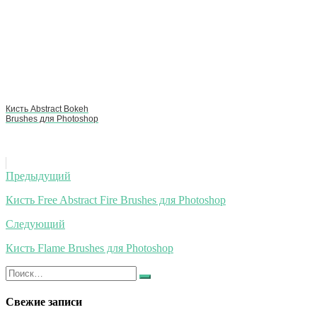
Кисть Abstract Bokeh
Brushes для Photoshop
Навигация
Предыдущий
по
Кисть Free Abstract Fire Brushes для Photoshop
записям
Следующий
Кисть Flame Brushes для Photoshop
Искать:
Найти
Свежие записи