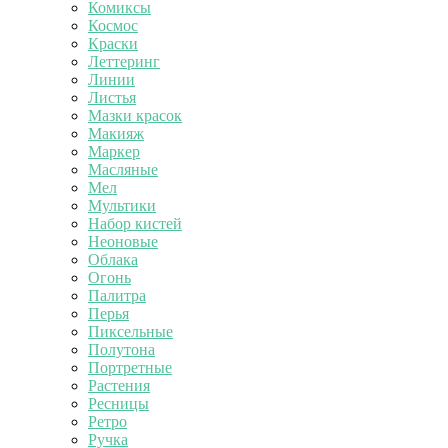
Комиксы
Космос
Краски
Леттеринг
Линии
Листья
Мазки красок
Макияж
Маркер
Масляные
Мел
Мультики
Набор кистей
Неоновые
Облака
Огонь
Палитра
Перья
Пиксельные
Полутона
Портретные
Растения
Ресницы
Ретро
Ручка