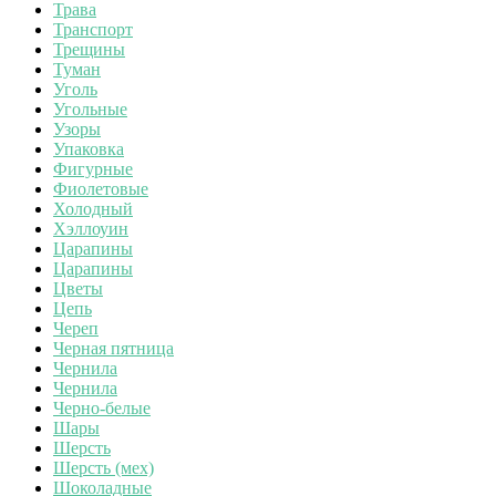
Трава
Транспорт
Трещины
Туман
Уголь
Угольные
Узоры
Упаковка
Фигурные
Фиолетовые
Холодный
Хэллоуин
Царапины
Царапины
Цветы
Цепь
Череп
Черная пятница
Чернила
Чернила
Черно-белые
Шары
Шерсть
Шерсть (мех)
Шоколадные