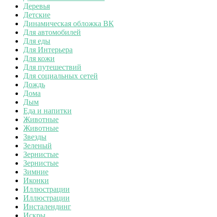
Деревья
Детские
Динамическая обложка ВК
Для автомобилей
Для еды
Для Интерьера
Для кожи
Для путешествий
Для социальных сетей
Дождь
Дома
Дым
Еда и напитки
Животные
Животные
Звезды
Зеленый
Зернистые
Зернистые
Зимние
Иконки
Иллюстрации
Иллюстрации
Инсталендинг
Искры