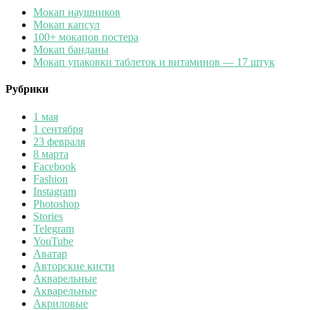
Мокап наушников
Мокап капсул
100+ мокапов постера
Мокап банданы
Мокап упаковки таблеток и витаминов — 17 штук
Рубрики
1 мая
1 сентября
23 февраля
8 марта
Facebook
Fashion
Instagram
Photoshop
Stories
Telegram
YouTube
Аватар
Авторские кисти
Акварельные
Акварельные
Акриловые