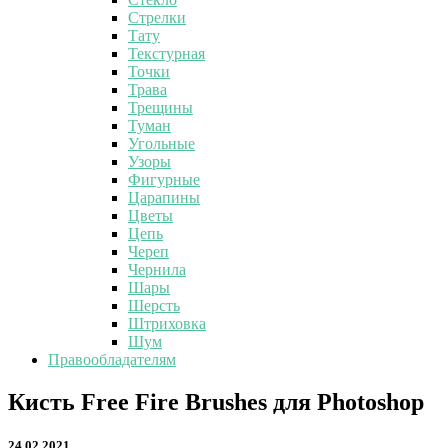
Стрелки
Тату
Текстурная
Точки
Трава
Трещины
Туман
Угольные
Узоры
Фигурные
Царапины
Цветы
Цепь
Череп
Чернила
Шары
Шерсть
Штриховка
Шум
Правообладателям
Кисть
Кисть Free Fire Brushes для Photoshop
Free
Fire
24.02.2021