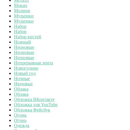
Металл
Мокап
Молния
Мультики
Мультики
Набор
Набор
Набор кистей
Нежный
Неоновые
Неоновые
Неоновые
Непрерывная лента
Новогодние
Новый год
Ночные
Нюдовые
Облака
Облака
Обложка ВКонтакте
Обложка для YouTube
Обложка Фейсбук
Огонь
Огонь
Одежда