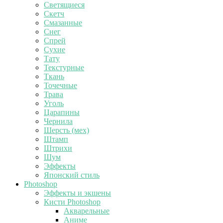
Светящиеся
Скетч
Смазанные
Снег
Спрей
Сухие
Тату
Текстурные
Ткань
Точечные
Трава
Уголь
Царапины
Чернила
Шерсть (мех)
Штамп
Штрихи
Шум
Эффекты
Японский стиль
Photoshop
Эффекты и экшены
Кисти Photoshop
Акварельные
Аниме