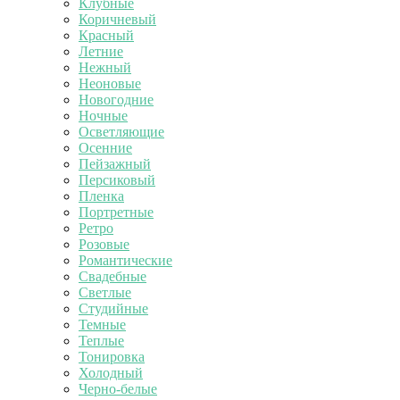
Клубные
Коричневый
Красный
Летние
Нежный
Неоновые
Новогодние
Ночные
Осветляющие
Осенние
Пейзажный
Персиковый
Пленка
Портретные
Ретро
Розовые
Романтические
Свадебные
Светлые
Студийные
Темные
Теплые
Тонировка
Холодный
Черно-белые