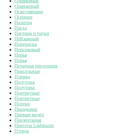
Оливковый
Оранжевый
Осветляющие
Осенние
Палитра
Пасха
Паутина и пауки
Пейзажный
Переписка
Персиковый
Перья
Перья
Печатная продукция
Пиксельные
Пленка
Полутона
Полутона
Портретные
Портретные
Потеки
Праздники
Превью видео
Презентация
Пресеты Lightroom
Птицы