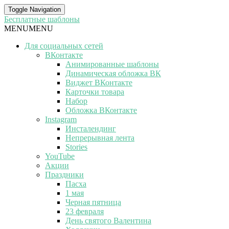
Toggle Navigation
Бесплатные шаблоны
MENU
MENU
Для социальных сетей
ВКонтакте
Анимированные шаблоны
Динамическая обложка ВК
Виджет ВКонтакте
Карточки товара
Набор
Обложка ВКонтакте
Instagram
Инсталендинг
Непрерывная лента
Stories
YouTube
Акции
Праздники
Пасха
1 мая
Черная пятница
23 февраля
День святого Валентина