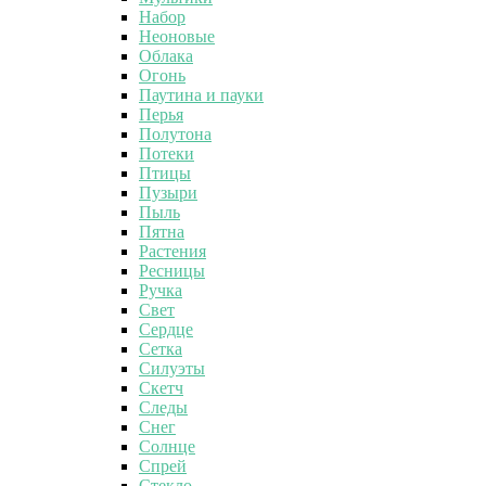
Набор
Неоновые
Облака
Огонь
Паутина и пауки
Перья
Полутона
Потеки
Птицы
Пузыри
Пыль
Пятна
Растения
Ресницы
Ручка
Свет
Сердце
Сетка
Силуэты
Скетч
Следы
Снег
Солнце
Спрей
Стекло