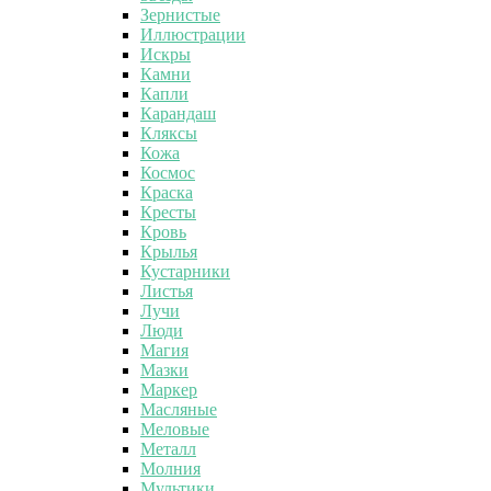
Зернистые
Иллюстрации
Искры
Камни
Капли
Карандаш
Кляксы
Кожа
Космос
Краска
Кресты
Кровь
Крылья
Кустарники
Листья
Лучи
Люди
Магия
Мазки
Маркер
Масляные
Меловые
Металл
Молния
Мультики