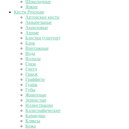
Шоколадные
Яркие
Кисти Procreate
Авторские кисти
Акварельные
Акриловые
Аниме
Блестки (глиттер)
Блик
Винтажные
Вода
Волосы
Глаза
Глитч
Гранж
Граффити
Гуашь
Губы
Животные
Зернистые
Иллюстрации
Калиграфические
Карандаш
Кляксы
Кожа