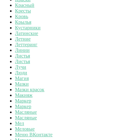
Красный
Кресты
Кровь
Крылья
Кустарники
Латинские
Летние
Леттеринг
Линии
Листья
Листья
Лучи
Люди
Магия
Мазки
Мазки красок
Макияж
Маркер
Маркер
Масляные
Масляные
Мел
Меловые
Меню ВКонтакте