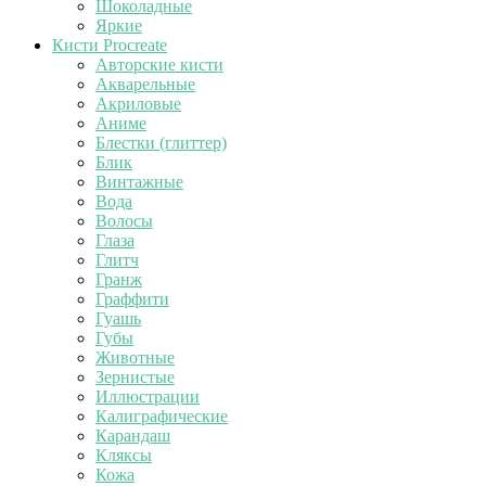
Шоколадные
Яркие
Кисти Procreate
Авторские кисти
Акварельные
Акриловые
Аниме
Блестки (глиттер)
Блик
Винтажные
Вода
Волосы
Глаза
Глитч
Гранж
Граффити
Гуашь
Губы
Животные
Зернистые
Иллюстрации
Калиграфические
Карандаш
Кляксы
Кожа