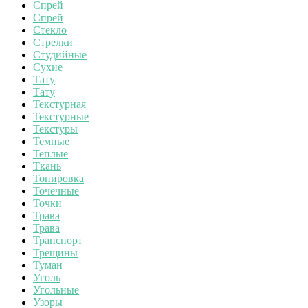
Спрей
Спрей
Стекло
Стрелки
Студийные
Сухие
Тату
Тату
Текстурная
Текстурные
Текстуры
Темные
Теплые
Ткань
Тонировка
Точечные
Точки
Трава
Трава
Транспорт
Трещины
Туман
Уголь
Угольные
Узоры