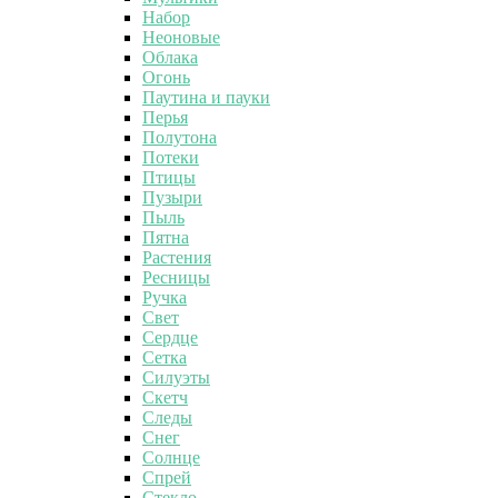
Набор
Неоновые
Облака
Огонь
Паутина и пауки
Перья
Полутона
Потеки
Птицы
Пузыри
Пыль
Пятна
Растения
Ресницы
Ручка
Свет
Сердце
Сетка
Силуэты
Скетч
Следы
Снег
Солнце
Спрей
Стекло