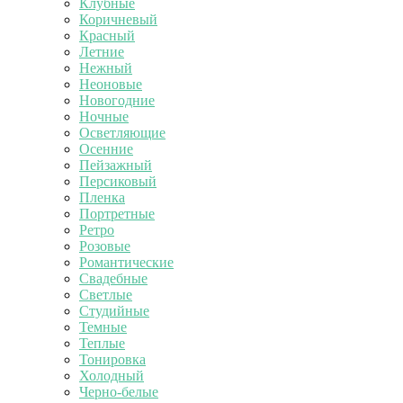
Клубные
Коричневый
Красный
Летние
Нежный
Неоновые
Новогодние
Ночные
Осветляющие
Осенние
Пейзажный
Персиковый
Пленка
Портретные
Ретро
Розовые
Романтические
Свадебные
Светлые
Студийные
Темные
Теплые
Тонировка
Холодный
Черно-белые