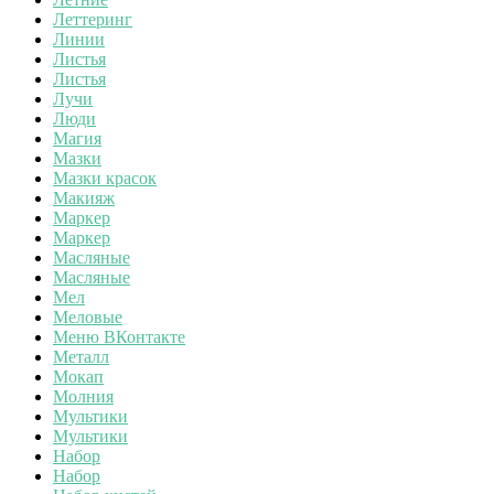
Леттеринг
Линии
Листья
Листья
Лучи
Люди
Магия
Мазки
Мазки красок
Макияж
Маркер
Маркер
Масляные
Масляные
Мел
Меловые
Меню ВКонтакте
Металл
Мокап
Молния
Мультики
Мультики
Набор
Набор