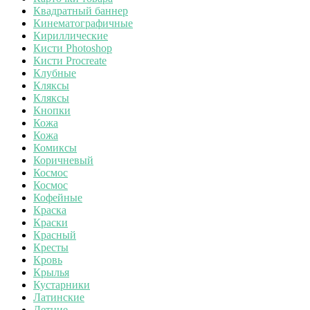
Квадратный баннер
Кинематографичные
Кириллические
Кисти Photoshop
Кисти Procreate
Клубные
Кляксы
Кляксы
Кнопки
Кожа
Кожа
Комиксы
Коричневый
Космос
Космос
Кофейные
Краска
Краски
Красный
Кресты
Кровь
Крылья
Кустарники
Латинские
Летние