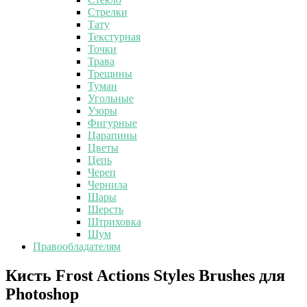
Стрелки
Тату
Текстурная
Точки
Трава
Трещины
Туман
Угольные
Узоры
Фигурные
Царапины
Цветы
Цепь
Череп
Чернила
Шары
Шерсть
Штриховка
Шум
Правообладателям
Кисть
Кисть Frost Actions Styles Brushes для
Frost
Photoshop
Actions