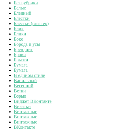
Без рубрики
Белые
Бледный
Блестки
Блестки (глиттер)
Блик
Блики
Боке
Борода и усы
Брендинг
Брови
Брызги
Бумага
Бумага
В едином стиле
Ванильный
Весенний
Ветки
Взрыв
Виджет ВКонтакте
Визитки
Винтажные
Винтажные
Винтажные
ВКонтакте