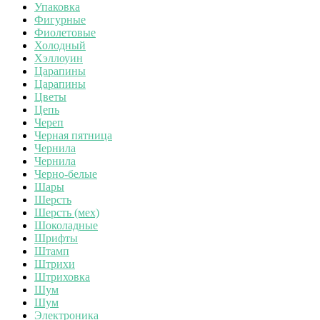
Упаковка
Фигурные
Фиолетовые
Холодный
Хэллоуин
Царапины
Царапины
Цветы
Цепь
Череп
Черная пятница
Чернила
Чернила
Черно-белые
Шары
Шерсть
Шерсть (мех)
Шоколадные
Шрифты
Штамп
Штрихи
Штриховка
Шум
Шум
Электроника