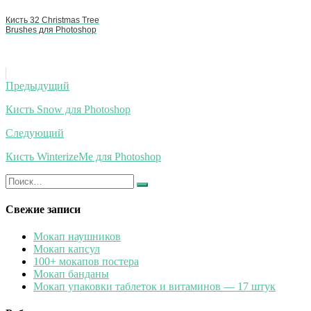
Кисть 32 Christmas Tree
Brushes для Photoshop
Навигация
Предыдущий
по
Кисть Snow для Photoshop
записям
Следующий
Кисть WinterizeMe для Photoshop
Искать:
Найти
Свежие записи
Мокап наушников
Мокап капсул
100+ мокапов постера
Мокап банданы
Мокап упаковки таблеток и витаминов — 17 штук