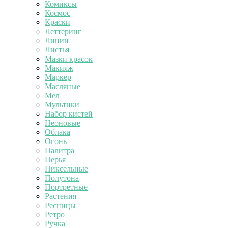
Комиксы
Космос
Краски
Леттеринг
Линии
Листья
Мазки красок
Макияж
Маркер
Масляные
Мел
Мультики
Набор кистей
Неоновые
Облака
Огонь
Палитра
Перья
Пиксельные
Полутона
Портретные
Растения
Ресницы
Ретро
Ручка