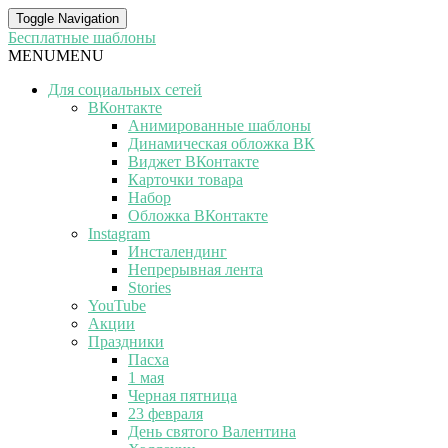
Toggle Navigation
Бесплатные шаблоны
MENU
MENU
Для социальных сетей
ВКонтакте
Анимированные шаблоны
Динамическая обложка ВК
Виджет ВКонтакте
Карточки товара
Набор
Обложка ВКонтакте
Instagram
Инсталендинг
Непрерывная лента
Stories
YouTube
Акции
Праздники
Пасха
1 мая
Черная пятница
23 февраля
День святого Валентина