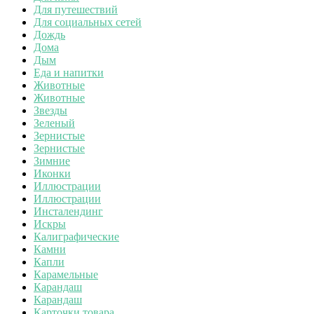
Для путешествий
Для социальных сетей
Дождь
Дома
Дым
Еда и напитки
Животные
Животные
Звезды
Зеленый
Зернистые
Зернистые
Зимние
Иконки
Иллюстрации
Иллюстрации
Инсталендинг
Искры
Калиграфические
Камни
Капли
Карамельные
Карандаш
Карандаш
Карточки товара