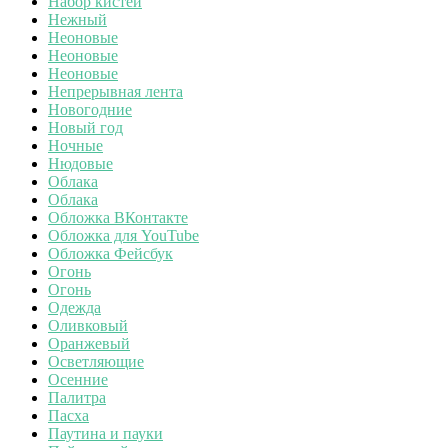
Набор кистей
Нежный
Неоновые
Неоновые
Неоновые
Непрерывная лента
Новогодние
Новый год
Ночные
Нюдовые
Облака
Облака
Обложка ВКонтакте
Обложка для YouTube
Обложка Фейсбук
Огонь
Огонь
Одежда
Оливковый
Оранжевый
Осветляющие
Осенние
Палитра
Пасха
Паутина и пауки