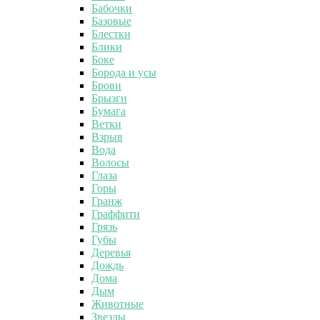
Бабочки
Базовые
Блестки
Блики
Боке
Борода и усы
Брови
Брызги
Бумага
Ветки
Взрыв
Вода
Волосы
Глаза
Горы
Гранж
Граффити
Грязь
Губы
Деревья
Дождь
Дома
Дым
Животные
Звезды