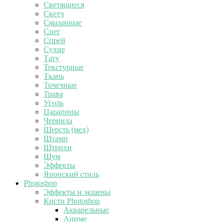
Светящиеся
Скетч
Смазанные
Снег
Спрей
Сухие
Тату
Текстурные
Ткань
Точечные
Трава
Уголь
Царапины
Чернила
Шерсть (мех)
Штамп
Штрихи
Шум
Эффекты
Японский стиль
Photoshop
Эффекты и экшены
Кисти Photoshop
Акварельные
Аниме