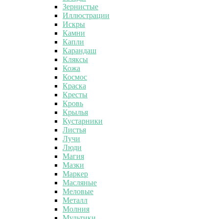
Зернистые
Иллюстрации
Искры
Камни
Капли
Карандаш
Кляксы
Кожа
Космос
Краска
Кресты
Кровь
Крылья
Кустарники
Листья
Лучи
Люди
Магия
Мазки
Маркер
Масляные
Меловые
Металл
Молния
Мультики