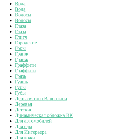
Вода
Вода
Волосы
Волосы
Глаза
Глаза
Глитч
Городские
Горы
Гранж
Гранж
Граффити
Граффити
Грязь
Гуашь
Губы
Губы
День святого Валентина
Деревья
Детские
Динамическая обложка ВК
Для автомобилей
Для еды
Для Интерьера
Для кожи