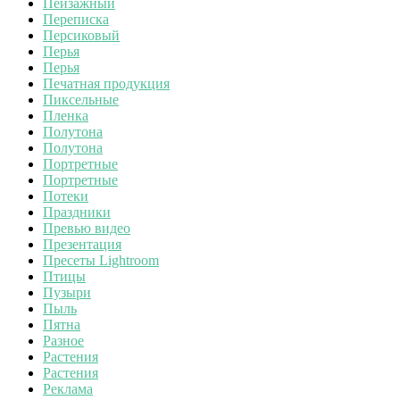
Пейзажный
Переписка
Персиковый
Перья
Перья
Печатная продукция
Пиксельные
Пленка
Полутона
Полутона
Портретные
Портретные
Потеки
Праздники
Превью видео
Презентация
Пресеты Lightroom
Птицы
Пузыри
Пыль
Пятна
Разное
Растения
Растения
Реклама