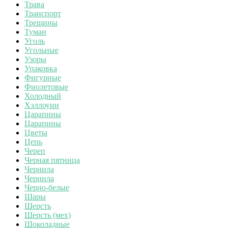
Трава
Транспорт
Трещины
Туман
Уголь
Угольные
Узоры
Упаковка
Фигурные
Фиолетовые
Холодный
Хэллоуин
Царапины
Царапины
Цветы
Цепь
Череп
Черная пятница
Чернила
Чернила
Черно-белые
Шары
Шерсть
Шерсть (мех)
Шоколадные