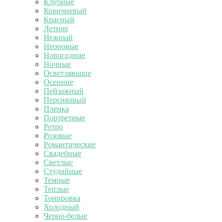
Клубные
Коричневый
Красный
Летние
Нежный
Неоновые
Новогодние
Ночные
Осветляющие
Осенние
Пейзажный
Персиковый
Пленка
Портретные
Ретро
Розовые
Романтические
Свадебные
Светлые
Студийные
Темные
Теплые
Тонировка
Холодный
Черно-белые