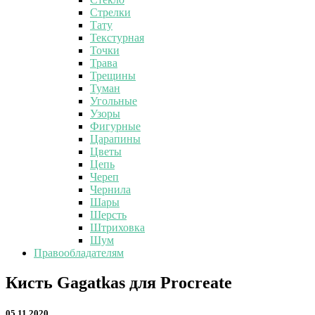
Стрелки
Тату
Текстурная
Точки
Трава
Трещины
Туман
Угольные
Узоры
Фигурные
Царапины
Цветы
Цепь
Череп
Чернила
Шары
Шерсть
Штриховка
Шум
Правообладателям
Кисть
Кисть Gagatkas для Procreate
Gagatkas
для
05.11.2020