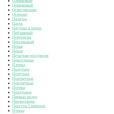
Оливковый
Оранжевый
Осветляющие
Осенние
Палитра
Пасха
Паутина и пауки
Пейзажный
Переписка
Персиковый
Перья
Перья
Печатная продукция
Пиксельные
Пленка
Полутона
Полутона
Портретные
Портретные
Потеки
Праздники
Превью видео
Презентация
Пресеты Lightroom
Птицы