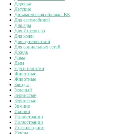
Деревья
Детские
Динамическая обложка ВК
Для автомобилей
Для еды
Для Интерьера
Для кожи
Для путешествий
Для социальных сетей
Дождь
Дома
Дым
Еда и напитки
Животные
Животные
Звезды
Зеленый
Зернистые
Зернистые
Зимние
Иконки
Иллюстрации
Иллюстрации
Инсталендинг
Искры