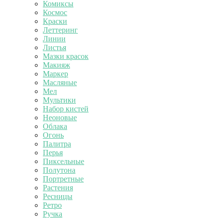
Комиксы
Космос
Краски
Леттеринг
Линии
Листья
Мазки красок
Макияж
Маркер
Масляные
Мел
Мультики
Набор кистей
Неоновые
Облака
Огонь
Палитра
Перья
Пиксельные
Полутона
Портретные
Растения
Ресницы
Ретро
Ручка