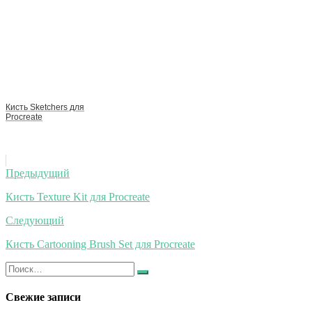
Кисть Sketchers для
Procreate
Навигация
Предыдущий
по
Кисть Texture Kit для Procreate
записям
Следующий
Кисть Cartooning Brush Set для Procreate
Искать:
Найти
Свежие записи