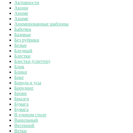
Активности
Акции
Аниме
Аниме
Анимированные шаблоны
Бабочки
Базовые
Без рубрики
Белые
Бледный
Блестки
Блестки (глиттер)
Блик
Блики
Боке
Борода и усы
Брендинг
Брови
Брызги
Бумага
Бумага
В едином стиле
Ванильный
Весенний
Ветки