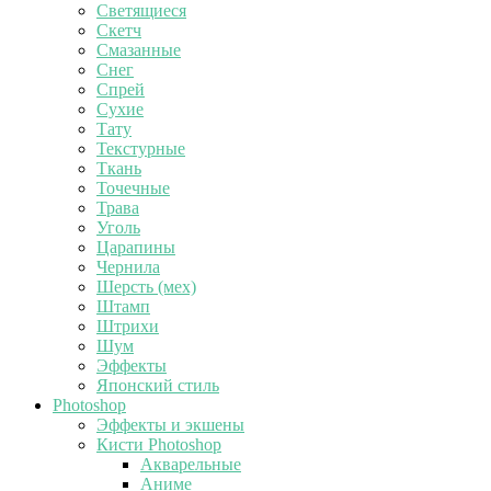
Светящиеся
Скетч
Смазанные
Снег
Спрей
Сухие
Тату
Текстурные
Ткань
Точечные
Трава
Уголь
Царапины
Чернила
Шерсть (мех)
Штамп
Штрихи
Шум
Эффекты
Японский стиль
Photoshop
Эффекты и экшены
Кисти Photoshop
Акварельные
Аниме