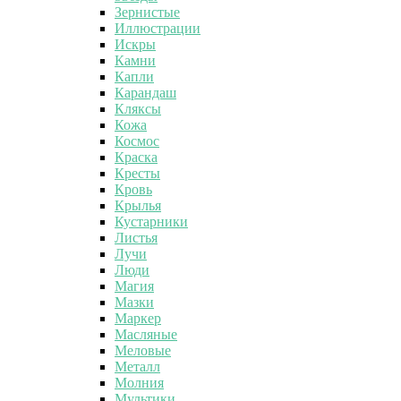
Зернистые
Иллюстрации
Искры
Камни
Капли
Карандаш
Кляксы
Кожа
Космос
Краска
Кресты
Кровь
Крылья
Кустарники
Листья
Лучи
Люди
Магия
Мазки
Маркер
Масляные
Меловые
Металл
Молния
Мультики