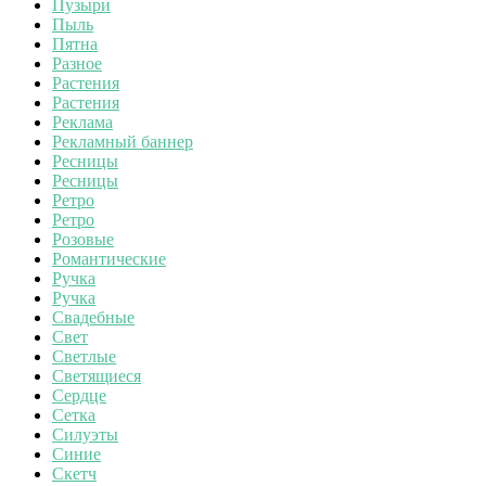
Пузыри
Пыль
Пятна
Разное
Растения
Растения
Реклама
Рекламный баннер
Ресницы
Ресницы
Ретро
Ретро
Розовые
Романтические
Ручка
Ручка
Свадебные
Свет
Светлые
Светящиеся
Сердце
Сетка
Силуэты
Синие
Скетч