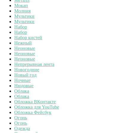
Металл
Мокап
Молния
Мультики
Мультики
Набор
Набор
Набор кистей
Нежный
Неоновые
Неоновые
Неоновые
Непрерывная лента
Новогодние
Новый год
Ночные
Нюдовые
Облака
Облака
Обложка ВКонтакте
Обложка для YouTube
Обложка Фейсбук
Огонь
Огонь
Одежда