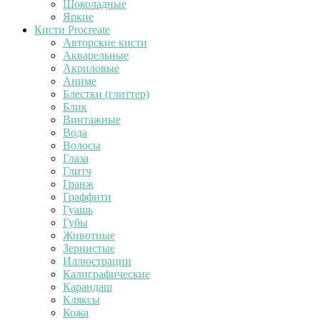
Шоколадные
Яркие
Кисти Procreate
Авторские кисти
Акварельные
Акриловые
Аниме
Блестки (глиттер)
Блик
Винтажные
Вода
Волосы
Глаза
Глитч
Гранж
Граффити
Гуашь
Губы
Животные
Зернистые
Иллюстрации
Калиграфические
Карандаш
Кляксы
Кожа