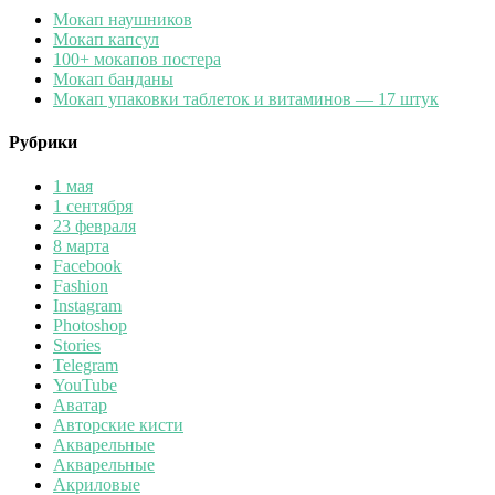
Мокап наушников
Мокап капсул
100+ мокапов постера
Мокап банданы
Мокап упаковки таблеток и витаминов — 17 штук
Рубрики
1 мая
1 сентября
23 февраля
8 марта
Facebook
Fashion
Instagram
Photoshop
Stories
Telegram
YouTube
Аватар
Авторские кисти
Акварельные
Акварельные
Акриловые