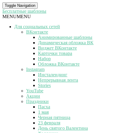
Toggle Navigation
Бесплатные шаблоны
MENU
MENU
Для социальных сетей
ВКонтакте
Анимированные шаблоны
Динамическая обложка ВК
Виджет ВКонтакте
Карточки товара
Набор
Обложка ВКонтакте
Instagram
Инсталендинг
Непрерывная лента
Stories
YouTube
Акции
Праздники
Пасха
1 мая
Черная пятница
23 февраля
День святого Валентина