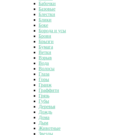
Бабочки
Базовые
Блестки
Блики
Боке
Борода и усы
Брови
Брызги
Бумага
Ветки
Взрыв
Вода
Волосы
Глаза
Горы
Гранж
Граффити
Грязь
Губы
Деревья
Дождь
Дома
Дым
Животные
Звезды