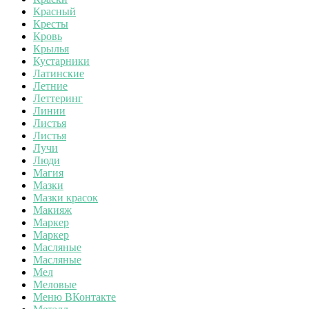
Красный
Кресты
Кровь
Крылья
Кустарники
Латинские
Летние
Леттеринг
Линии
Листья
Листья
Лучи
Люди
Магия
Мазки
Мазки красок
Макияж
Маркер
Маркер
Масляные
Масляные
Мел
Меловые
Меню ВКонтакте