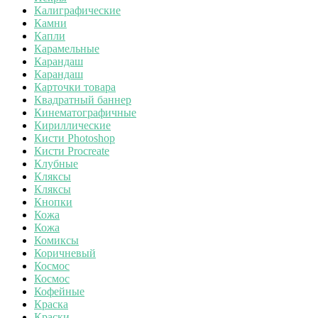
Калиграфические
Камни
Капли
Карамельные
Карандаш
Карандаш
Карточки товара
Квадратный баннер
Кинематографичные
Кириллические
Кисти Photoshop
Кисти Procreate
Клубные
Кляксы
Кляксы
Кнопки
Кожа
Кожа
Комиксы
Коричневый
Космос
Космос
Кофейные
Краска
Краски