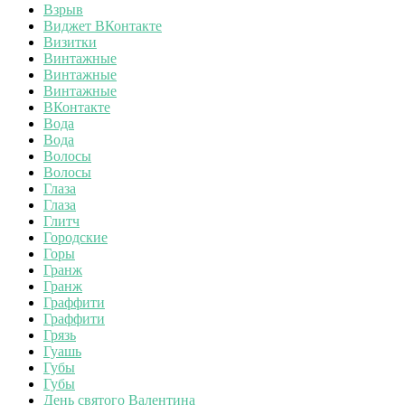
Взрыв
Виджет ВКонтакте
Визитки
Винтажные
Винтажные
Винтажные
ВКонтакте
Вода
Вода
Волосы
Волосы
Глаза
Глаза
Глитч
Городские
Горы
Гранж
Гранж
Граффити
Граффити
Грязь
Гуашь
Губы
Губы
День святого Валентина