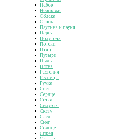
Набор
Неоновые
Облака
Огонь
Паутина и пауки
Перья
Полутона
Потеки
Птицы
Пузыри
Пыль
Пятна
Растения
Ресницы
Ручка
Свет
Сердце
Сетка
Силуэты
Скетч
Следы
Снег
Солнце
Спрей
Стекло