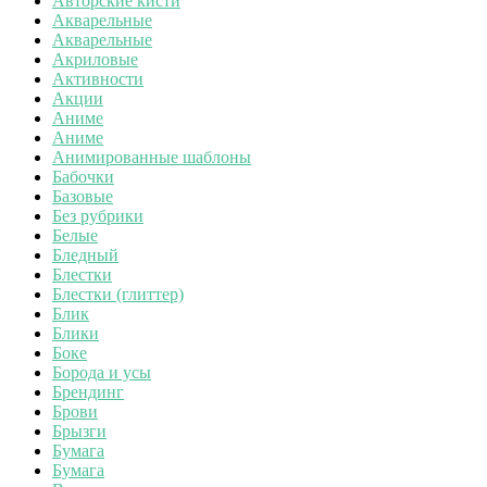
Авторские кисти
Акварельные
Акварельные
Акриловые
Активности
Акции
Аниме
Аниме
Анимированные шаблоны
Бабочки
Базовые
Без рубрики
Белые
Бледный
Блестки
Блестки (глиттер)
Блик
Блики
Боке
Борода и усы
Брендинг
Брови
Брызги
Бумага
Бумага