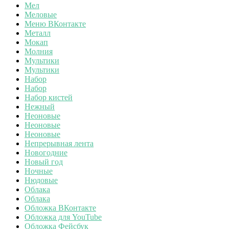
Мел
Меловые
Меню ВКонтакте
Металл
Мокап
Молния
Мультики
Мультики
Набор
Набор
Набор кистей
Нежный
Неоновые
Неоновые
Неоновые
Непрерывная лента
Новогодние
Новый год
Ночные
Нюдовые
Облака
Облака
Обложка ВКонтакте
Обложка для YouTube
Обложка Фейсбук