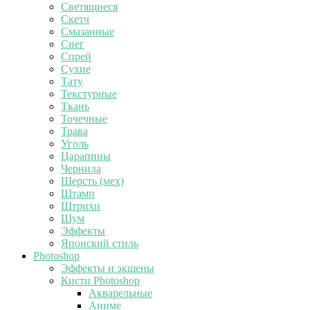
Светящиеся
Скетч
Смазанные
Снег
Спрей
Сухие
Тату
Текстурные
Ткань
Точечные
Трава
Уголь
Царапины
Чернила
Шерсть (мех)
Штамп
Штрихи
Шум
Эффекты
Японский стиль
Photoshop
Эффекты и экшены
Кисти Photoshop
Акварельные
Аниме