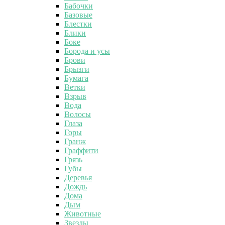
Бабочки
Базовые
Блестки
Блики
Боке
Борода и усы
Брови
Брызги
Бумага
Ветки
Взрыв
Вода
Волосы
Глаза
Горы
Гранж
Граффити
Грязь
Губы
Деревья
Дождь
Дома
Дым
Животные
Звезды