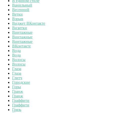
В едином стиле
Ванильный
Весенний
Ветки
Взрыв
Виджет ВКонтакте
Визитки
Винтажные
Винтажные
Винтажные
ВКонтакте
Вода
Вода
Волосы
Волосы
Глаза
Глаза
Глитч
Городские
Горы
Гранж
Гранж
Граффити
Граффити
Грязь