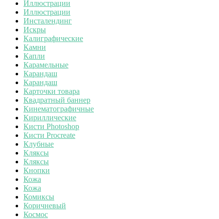
Иллюстрации
Иллюстрации
Инсталендинг
Искры
Калиграфические
Камни
Капли
Карамельные
Карандаш
Карандаш
Карточки товара
Квадратный баннер
Кинематографичные
Кириллические
Кисти Photoshop
Кисти Procreate
Клубные
Кляксы
Кляксы
Кнопки
Кожа
Кожа
Комиксы
Коричневый
Космос