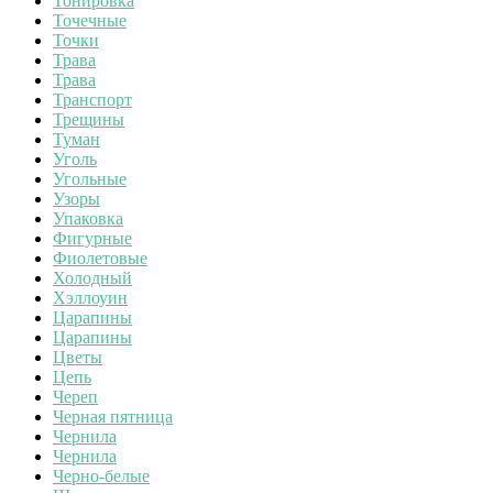
Тонировка
Точечные
Точки
Трава
Трава
Транспорт
Трещины
Туман
Уголь
Угольные
Узоры
Упаковка
Фигурные
Фиолетовые
Холодный
Хэллоуин
Царапины
Царапины
Цветы
Цепь
Череп
Черная пятница
Чернила
Чернила
Черно-белые