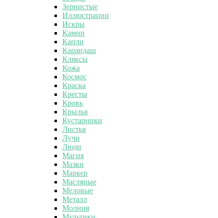
Зернистые
Иллюстрации
Искры
Камни
Капли
Карандаш
Кляксы
Кожа
Космос
Краска
Кресты
Кровь
Крылья
Кустарники
Листья
Лучи
Люди
Магия
Мазки
Маркер
Масляные
Меловые
Металл
Молния
Мультики