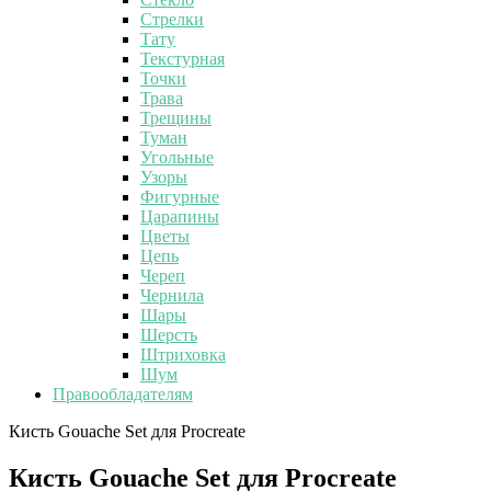
Стрелки
Тату
Текстурная
Точки
Трава
Трещины
Туман
Угольные
Узоры
Фигурные
Царапины
Цветы
Цепь
Череп
Чернила
Шары
Шерсть
Штриховка
Шум
Правообладателям
Кисть Gouache Set для Procreate
Кисть Gouache Set для Procreate