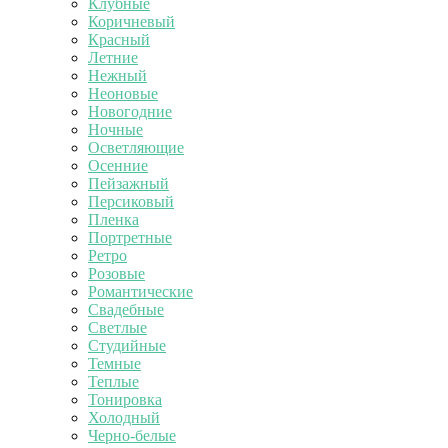
Клубные
Коричневый
Красный
Летние
Нежный
Неоновые
Новогодние
Ночные
Осветляющие
Осенние
Пейзажный
Персиковый
Пленка
Портретные
Ретро
Розовые
Романтические
Свадебные
Светлые
Студийные
Темные
Теплые
Тонировка
Холодный
Черно-белые