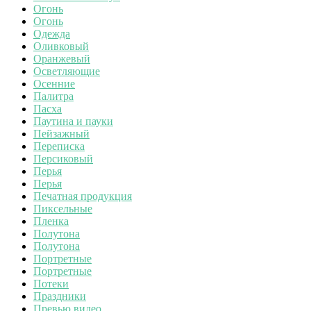
Огонь
Огонь
Одежда
Оливковый
Оранжевый
Осветляющие
Осенние
Палитра
Пасха
Паутина и пауки
Пейзажный
Переписка
Персиковый
Перья
Перья
Печатная продукция
Пиксельные
Пленка
Полутона
Полутона
Портретные
Портретные
Потеки
Праздники
Превью видео