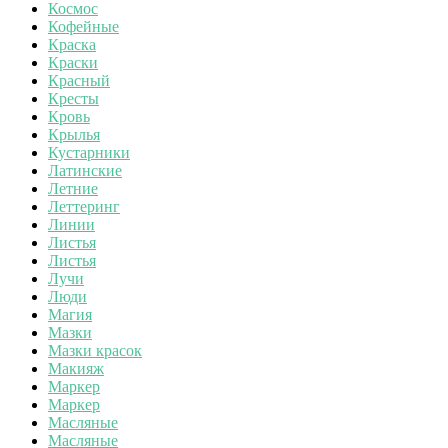
Космос
Кофейные
Краска
Краски
Красный
Кресты
Кровь
Крылья
Кустарники
Латинские
Летние
Леттеринг
Линии
Листья
Листья
Лучи
Люди
Магия
Мазки
Мазки красок
Макияж
Маркер
Маркер
Масляные
Масляные