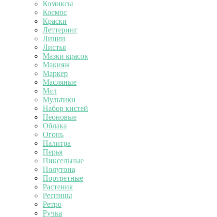
Комиксы
Космос
Краски
Леттеринг
Линии
Листья
Мазки красок
Макияж
Маркер
Масляные
Мел
Мультики
Набор кистей
Неоновые
Облака
Огонь
Палитра
Перья
Пиксельные
Полутона
Портретные
Растения
Ресницы
Ретро
Ручка