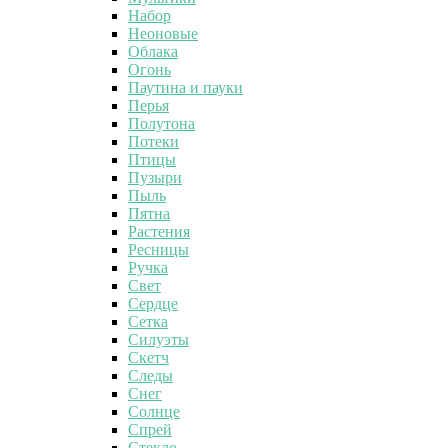
Набор
Неоновые
Облака
Огонь
Паутина и пауки
Перья
Полутона
Потеки
Птицы
Пузыри
Пыль
Пятна
Растения
Ресницы
Ручка
Свет
Сердце
Сетка
Силуэты
Скетч
Следы
Снег
Солнце
Спрей
Стекло