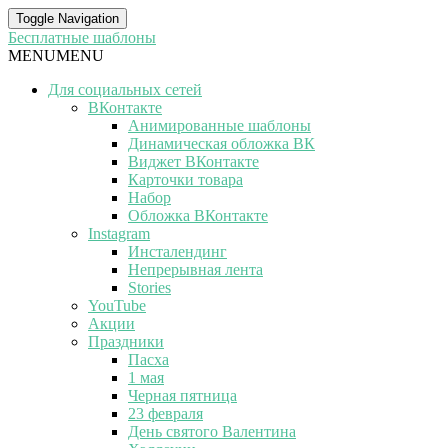
Toggle Navigation
Бесплатные шаблоны
MENU
MENU
Для социальных сетей
ВКонтакте
Анимированные шаблоны
Динамическая обложка ВК
Виджет ВКонтакте
Карточки товара
Набор
Обложка ВКонтакте
Instagram
Инсталендинг
Непрерывная лента
Stories
YouTube
Акции
Праздники
Пасха
1 мая
Черная пятница
23 февраля
День святого Валентина