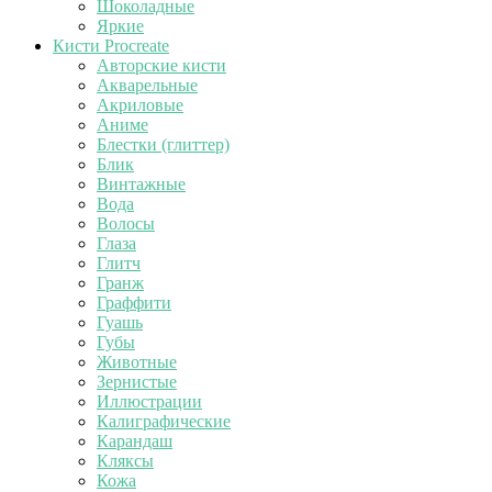
Шоколадные
Яркие
Кисти Procreate
Авторские кисти
Акварельные
Акриловые
Аниме
Блестки (глиттер)
Блик
Винтажные
Вода
Волосы
Глаза
Глитч
Гранж
Граффити
Гуашь
Губы
Животные
Зернистые
Иллюстрации
Калиграфические
Карандаш
Кляксы
Кожа