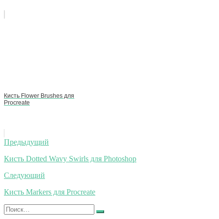
Кисть Flower Brushes для
Procreate
Навигация
Предыдущий
по
Кисть Dotted Wavy Swirls для Photoshop
записям
Следующий
Кисть Markers для Procreate
Искать:
Найти