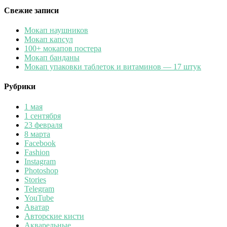
Свежие записи
Мокап наушников
Мокап капсул
100+ мокапов постера
Мокап банданы
Мокап упаковки таблеток и витаминов — 17 штук
Рубрики
1 мая
1 сентября
23 февраля
8 марта
Facebook
Fashion
Instagram
Photoshop
Stories
Telegram
YouTube
Аватар
Авторские кисти
Акварельные