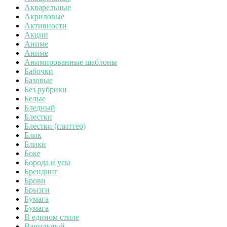
Акварельные
Акриловые
Активности
Акции
Аниме
Аниме
Анимированные шаблоны
Бабочки
Базовые
Без рубрики
Белые
Бледный
Блестки
Блестки (глиттер)
Блик
Блики
Боке
Борода и усы
Брендинг
Брови
Брызги
Бумага
Бумага
В едином стиле
Ванильный