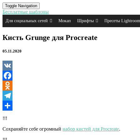
Toggle Navigation
Бесплатные шаблоны
Для социальных сетей
Мокап
Шрифты
Пресеты Lightroo
Кисть
Кисть Grunge для Procreate
Grunge
для
05.11.2020
Procreate
VK
Facebook
Odnoklassniki
Telegram
Отправить
!!!
Сохраняйте себе огромный
набор кистей для Procreate
.
!!!