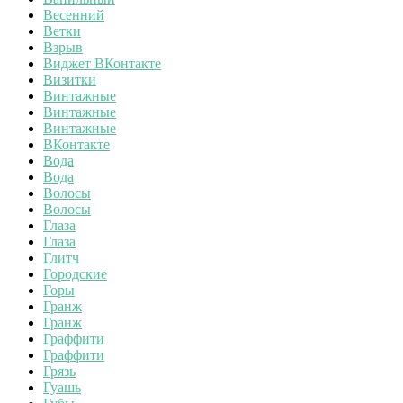
Весенний
Ветки
Взрыв
Виджет ВКонтакте
Визитки
Винтажные
Винтажные
Винтажные
ВКонтакте
Вода
Вода
Волосы
Волосы
Глаза
Глаза
Глитч
Городские
Горы
Гранж
Гранж
Граффити
Граффити
Грязь
Гуашь