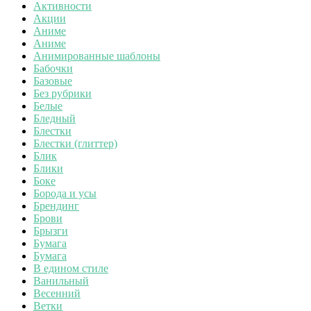
Активности
Акции
Аниме
Аниме
Анимированные шаблоны
Бабочки
Базовые
Без рубрики
Белые
Бледный
Блестки
Блестки (глиттер)
Блик
Блики
Боке
Борода и усы
Брендинг
Брови
Брызги
Бумага
Бумага
В едином стиле
Ванильный
Весенний
Ветки