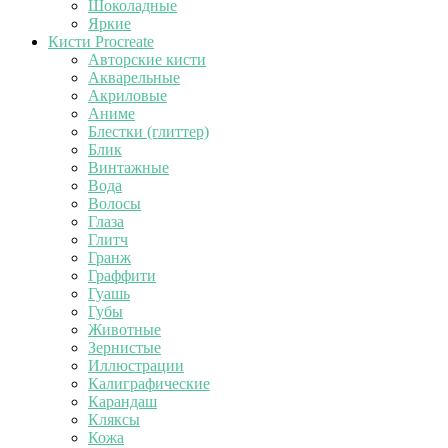
Шоколадные
Яркие
Кисти Procreate
Авторские кисти
Акварельные
Акриловые
Аниме
Блестки (глиттер)
Блик
Винтажные
Вода
Волосы
Глаза
Глитч
Гранж
Граффити
Гуашь
Губы
Животные
Зернистые
Иллюстрации
Калиграфические
Карандаш
Кляксы
Кожа