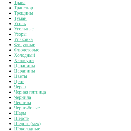
Трава
Транспорт
Трещины
Туман
Уголь
Угольные
Узоры
Упаковка
Фигурные
Фиолетовые
Холодный
Хэллоуин
Царапины
Царапины
Цветы
Цепь
Череп
Черная пятница
Чернила
Чернила
Черно-белые
Шары
Шерсть
Шерсть (мех)
Шоколадные