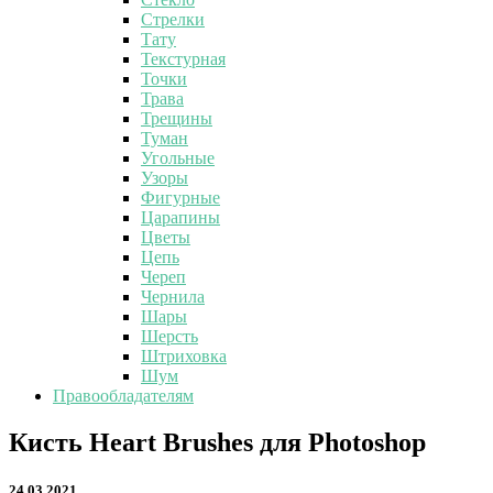
Стрелки
Тату
Текстурная
Точки
Трава
Трещины
Туман
Угольные
Узоры
Фигурные
Царапины
Цветы
Цепь
Череп
Чернила
Шары
Шерсть
Штриховка
Шум
Правообладателям
Кисть
Кисть Heart Brushes для Photoshop
Heart
Brushes
24.03.2021