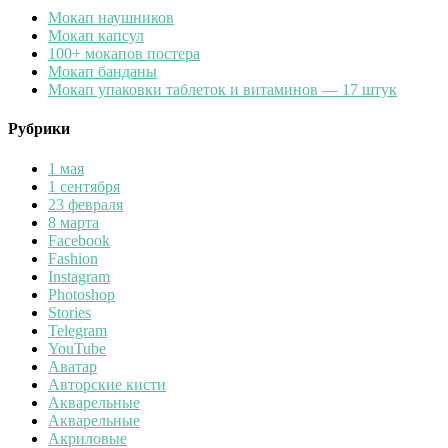
Мокап наушников
Мокап капсул
100+ мокапов постера
Мокап банданы
Мокап упаковки таблеток и витаминов — 17 штук
Рубрики
1 мая
1 сентября
23 февраля
8 марта
Facebook
Fashion
Instagram
Photoshop
Stories
Telegram
YouTube
Аватар
Авторские кисти
Акварельные
Акварельные
Акриловые