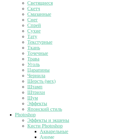
Светящиеся
Скетч
Смазанные
Снег
Спрей
Сухие
Тату
Текстурные
Ткань
Точечные
Трава
Уголь
Царапины
Чернила
Шерсть (мех)
Штамп
Штрихи
Шум
Эффекты
Японский стиль
Photoshop
Эффекты и экшены
Кисти Photoshop
Акварельные
Аниме