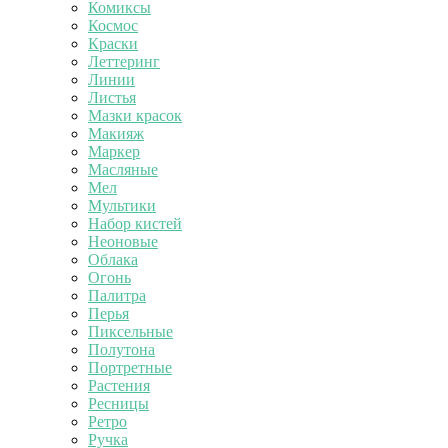
Комиксы
Космос
Краски
Леттеринг
Линии
Листья
Мазки красок
Макияж
Маркер
Масляные
Мел
Мультики
Набор кистей
Неоновые
Облака
Огонь
Палитра
Перья
Пиксельные
Полутона
Портретные
Растения
Ресницы
Ретро
Ручка