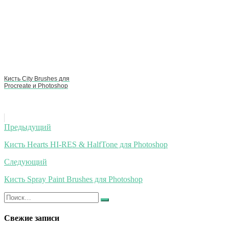
Кисть City Brushes для
Procreate и Photoshop
Навигация
Предыдущий
по
Кисть Hearts HI-RES & HalfTone для Photoshop
записям
Следующий
Кисть Spray Paint Brushes для Photoshop
Искать:
Найти
Свежие записи