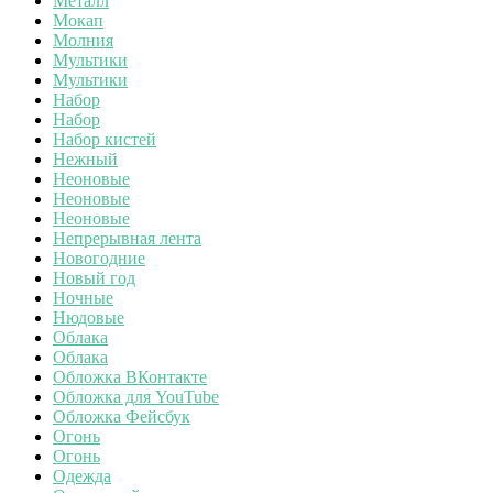
Металл
Мокап
Молния
Мультики
Мультики
Набор
Набор
Набор кистей
Нежный
Неоновые
Неоновые
Неоновые
Непрерывная лента
Новогодние
Новый год
Ночные
Нюдовые
Облака
Облака
Обложка ВКонтакте
Обложка для YouTube
Обложка Фейсбук
Огонь
Огонь
Одежда