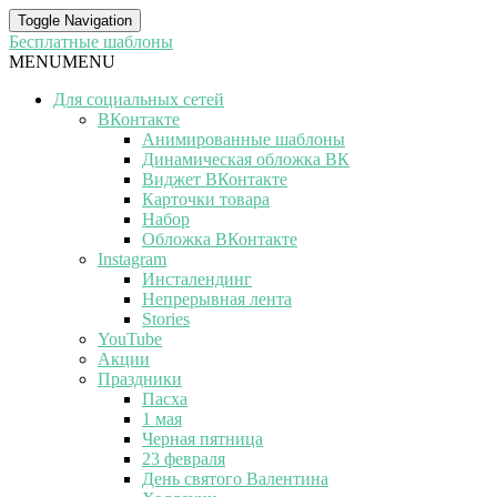
Toggle Navigation
Бесплатные шаблоны
MENU
MENU
Для социальных сетей
ВКонтакте
Анимированные шаблоны
Динамическая обложка ВК
Виджет ВКонтакте
Карточки товара
Набор
Обложка ВКонтакте
Instagram
Инсталендинг
Непрерывная лента
Stories
YouTube
Акции
Праздники
Пасха
1 мая
Черная пятница
23 февраля
День святого Валентина