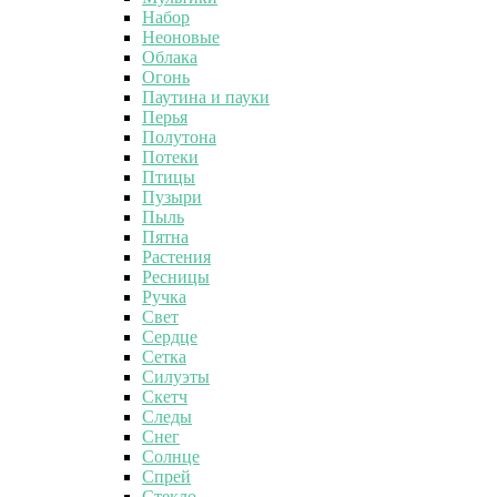
Набор
Неоновые
Облака
Огонь
Паутина и пауки
Перья
Полутона
Потеки
Птицы
Пузыри
Пыль
Пятна
Растения
Ресницы
Ручка
Свет
Сердце
Сетка
Силуэты
Скетч
Следы
Снег
Солнце
Спрей
Стекло