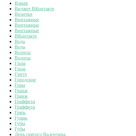
Взрыв
Виджет ВКонтакте
Визитки
Винтажные
Винтажные
Винтажные
ВКонтакте
Вода
Вода
Волосы
Волосы
Глаза
Глаза
Глитч
Городские
Горы
Гранж
Гранж
Граффити
Граффити
Грязь
Гуашь
Губы
Губы
День святого Валентина