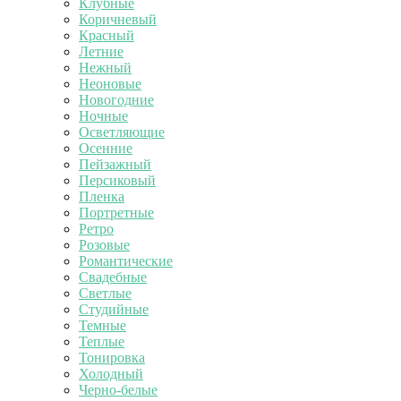
Клубные
Коричневый
Красный
Летние
Нежный
Неоновые
Новогодние
Ночные
Осветляющие
Осенние
Пейзажный
Персиковый
Пленка
Портретные
Ретро
Розовые
Романтические
Свадебные
Светлые
Студийные
Темные
Теплые
Тонировка
Холодный
Черно-белые