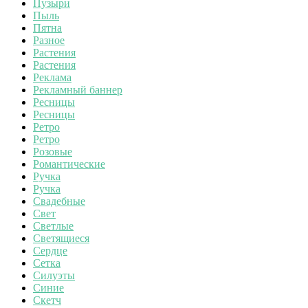
Пузыри
Пыль
Пятна
Разное
Растения
Растения
Реклама
Рекламный баннер
Ресницы
Ресницы
Ретро
Ретро
Розовые
Романтические
Ручка
Ручка
Свадебные
Свет
Светлые
Светящиеся
Сердце
Сетка
Силуэты
Синие
Скетч