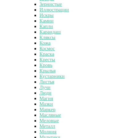
Зернистые
Иллюстрации
Искры
Камни
Капли
Карандаш
Кляксы
Кожа
Космос
Краска
Кресты
Кровь
Крылья
Кустарники
Листья
Лучи
Люди
Магия
Мазки
Маркер
Масляные
Меловые
Металл
Молния
Мультики