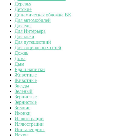
Деревья
Детские
Динамическая обложка ВК
Для автомобилей
Для еды
Для Интерьера
Для кожи
Для путешествий
Для социальных сетей
Дождь
Дома
Дым
Еда и напитки
Животные
Животные
Звезды
Зеленый
Зернистые
Зернистые
Зимние
Иконки
Иллюстрации
Иллюстрации
Инсталендинг
Искры