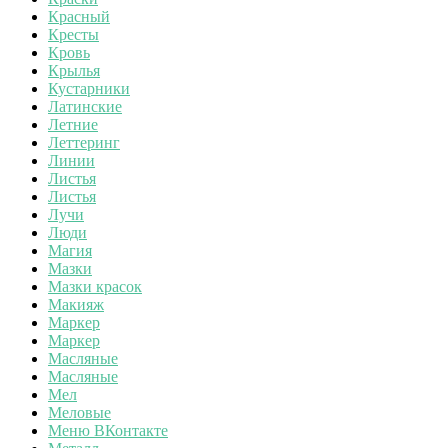
Красный
Кресты
Кровь
Крылья
Кустарники
Латинские
Летние
Леттеринг
Линии
Листья
Листья
Лучи
Люди
Магия
Мазки
Мазки красок
Макияж
Маркер
Маркер
Масляные
Масляные
Мел
Меловые
Меню ВКонтакте