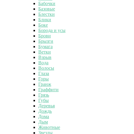
Бабочки
Базовые
Блестки
Блики
Боке
Борода и усы
Брови
Брызги
Бумага
Ветки
Взрыв
Вода
Волосы
Глаза
Горы
Гранж
Граффити
Грязь
Губы
Деревья
Дождь
Дома
Дым
Животные
Звезды