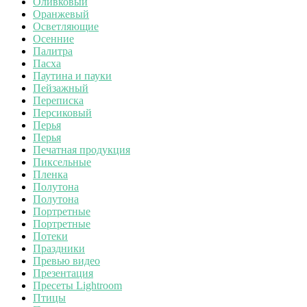
Оливковый
Оранжевый
Осветляющие
Осенние
Палитра
Пасха
Паутина и пауки
Пейзажный
Переписка
Персиковый
Перья
Перья
Печатная продукция
Пиксельные
Пленка
Полутона
Полутона
Портретные
Портретные
Потеки
Праздники
Превью видео
Презентация
Пресеты Lightroom
Птицы