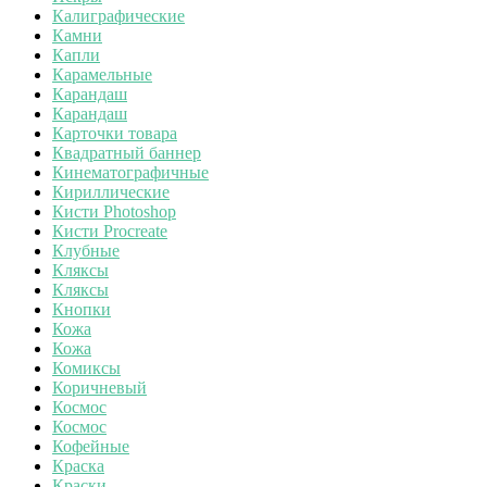
Калиграфические
Камни
Капли
Карамельные
Карандаш
Карандаш
Карточки товара
Квадратный баннер
Кинематографичные
Кириллические
Кисти Photoshop
Кисти Procreate
Клубные
Кляксы
Кляксы
Кнопки
Кожа
Кожа
Комиксы
Коричневый
Космос
Космос
Кофейные
Краска
Краски