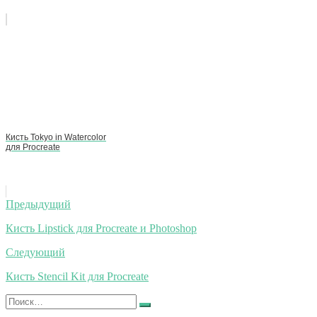
Кисть Tokyo in Watercolor
для Procreate
Навигация
Предыдущий
по
Кисть Lipstick для Procreate и Photoshop
записям
Следующий
Кисть Stencil Kit для Procreate
Искать:
Найти