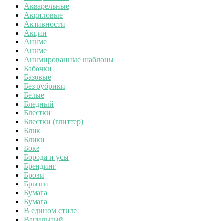
Акварельные
Акриловые
Активности
Акции
Аниме
Аниме
Анимированные шаблоны
Бабочки
Базовые
Без рубрики
Белые
Бледный
Блестки
Блестки (глиттер)
Блик
Блики
Боке
Борода и усы
Брендинг
Брови
Брызги
Бумага
Бумага
В едином стиле
Ванильный