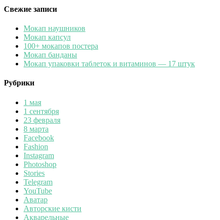
Свежие записи
Мокап наушников
Мокап капсул
100+ мокапов постера
Мокап банданы
Мокап упаковки таблеток и витаминов — 17 штук
Рубрики
1 мая
1 сентября
23 февраля
8 марта
Facebook
Fashion
Instagram
Photoshop
Stories
Telegram
YouTube
Аватар
Авторские кисти
Акварельные