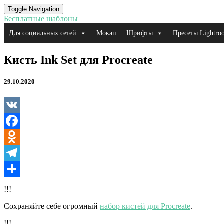
Toggle Navigation
Бесплатные шаблоны
Для социальных сетей
Мокап
Шрифты
Пресеты Lightro
Кисть
Кисть Ink Set для Procreate
Ink
Set
29.10.2020
для
Procreate
VK
Facebook
Odnoklassniki
Telegram
Отправить
!!!
Сохраняйте себе огромный
набор кистей для Procreate
.
!!!