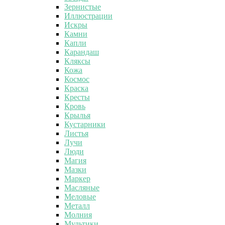
Зернистые
Иллюстрации
Искры
Камни
Капли
Карандаш
Кляксы
Кожа
Космос
Краска
Кресты
Кровь
Крылья
Кустарники
Листья
Лучи
Люди
Магия
Мазки
Маркер
Масляные
Меловые
Металл
Молния
Мультики