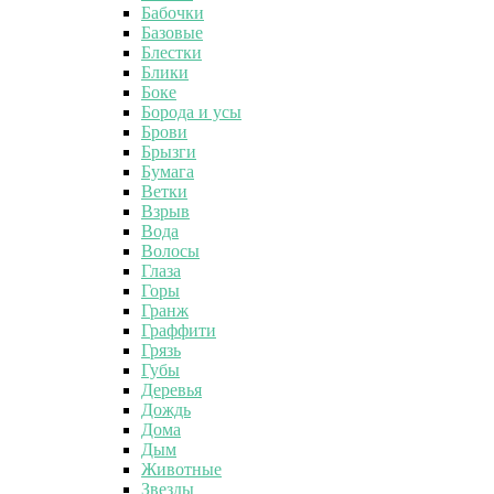
Бабочки
Базовые
Блестки
Блики
Боке
Борода и усы
Брови
Брызги
Бумага
Ветки
Взрыв
Вода
Волосы
Глаза
Горы
Гранж
Граффити
Грязь
Губы
Деревья
Дождь
Дома
Дым
Животные
Звезды