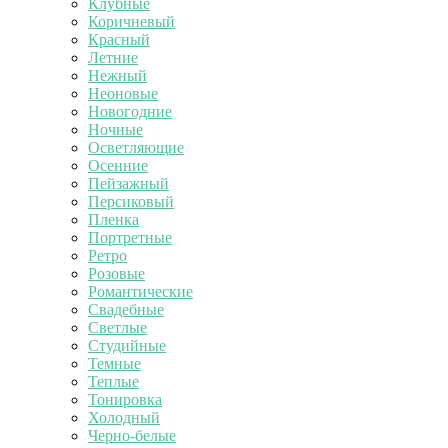
Клубные
Коричневый
Красный
Летние
Нежный
Неоновые
Новогодние
Ночные
Осветляющие
Осенние
Пейзажный
Персиковый
Пленка
Портретные
Ретро
Розовые
Романтические
Свадебные
Светлые
Студийные
Темные
Теплые
Тонировка
Холодный
Черно-белые