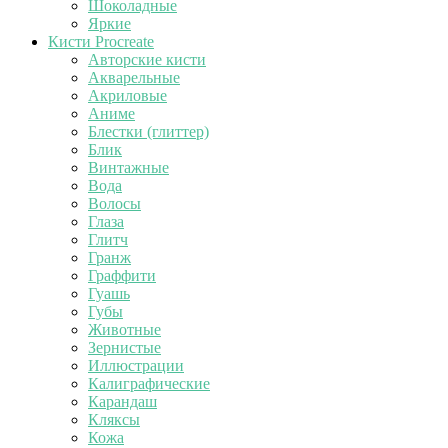
Шоколадные
Яркие
Кисти Procreate
Авторские кисти
Акварельные
Акриловые
Аниме
Блестки (глиттер)
Блик
Винтажные
Вода
Волосы
Глаза
Глитч
Гранж
Граффити
Гуашь
Губы
Животные
Зернистые
Иллюстрации
Калиграфические
Карандаш
Кляксы
Кожа