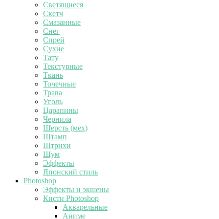
Светящиеся
Скетч
Смазанные
Снег
Спрей
Сухие
Тату
Текстурные
Ткань
Точечные
Трава
Уголь
Царапины
Чернила
Шерсть (мех)
Штамп
Штрихи
Шум
Эффекты
Японский стиль
Photoshop
Эффекты и экшены
Кисти Photoshop
Акварельные
Аниме