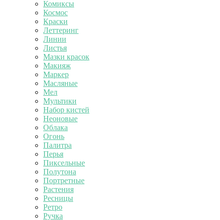
Комиксы
Космос
Краски
Леттеринг
Линии
Листья
Мазки красок
Макияж
Маркер
Масляные
Мел
Мультики
Набор кистей
Неоновые
Облака
Огонь
Палитра
Перья
Пиксельные
Полутона
Портретные
Растения
Ресницы
Ретро
Ручка