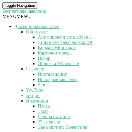
Toggle Navigation
Бесплатные шаблоны
MENU
MENU
Для социальных сетей
ВКонтакте
Анимированные шаблоны
Динамическая обложка ВК
Виджет ВКонтакте
Карточки товара
Набор
Обложка ВКонтакте
Instagram
Инсталендинг
Непрерывная лента
Stories
YouTube
Акции
Праздники
Пасха
1 мая
Черная пятница
23 февраля
День святого Валентина