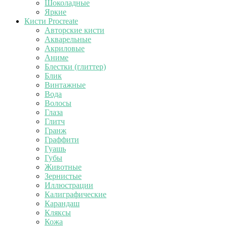
Шоколадные
Яркие
Кисти Procreate
Авторские кисти
Акварельные
Акриловые
Аниме
Блестки (глиттер)
Блик
Винтажные
Вода
Волосы
Глаза
Глитч
Гранж
Граффити
Гуашь
Губы
Животные
Зернистые
Иллюстрации
Калиграфические
Карандаш
Кляксы
Кожа