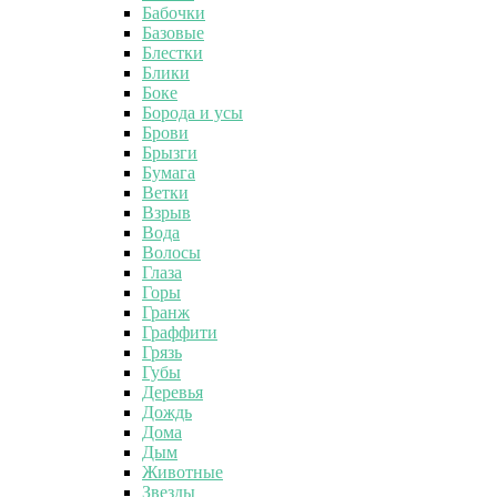
Бабочки
Базовые
Блестки
Блики
Боке
Борода и усы
Брови
Брызги
Бумага
Ветки
Взрыв
Вода
Волосы
Глаза
Горы
Гранж
Граффити
Грязь
Губы
Деревья
Дождь
Дома
Дым
Животные
Звезды