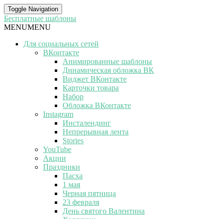
Toggle Navigation
Бесплатные шаблоны
MENU
MENU
Для социальных сетей
ВКонтакте
Анимированные шаблоны
Динамическая обложка ВК
Виджет ВКонтакте
Карточки товара
Набор
Обложка ВКонтакте
Instagram
Инсталендинг
Непрерывная лента
Stories
YouTube
Акции
Праздники
Пасха
1 мая
Черная пятница
23 февраля
День святого Валентина