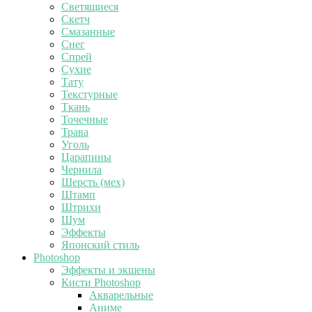
Светящиеся
Скетч
Смазанные
Снег
Спрей
Сухие
Тату
Текстурные
Ткань
Точечные
Трава
Уголь
Царапины
Чернила
Шерсть (мех)
Штамп
Штрихи
Шум
Эффекты
Японский стиль
Photoshop
Эффекты и экшены
Кисти Photoshop
Акварельные
Аниме