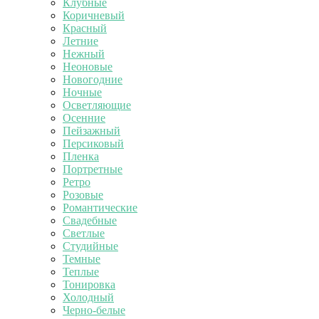
Клубные
Коричневый
Красный
Летние
Нежный
Неоновые
Новогодние
Ночные
Осветляющие
Осенние
Пейзажный
Персиковый
Пленка
Портретные
Ретро
Розовые
Романтические
Свадебные
Светлые
Студийные
Темные
Теплые
Тонировка
Холодный
Черно-белые