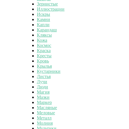
Зернистые
Иллюстрации
Искры
Камни
Капли
Карандаш
Кляксы
Кожа
Космос
Краска
Кресты
Кровь
Крылья
Кустарники
Листья
Лучи
Люди
Магия
Мазки
Маркер
Масляные
Меловые
Металл
Молния
Мультики