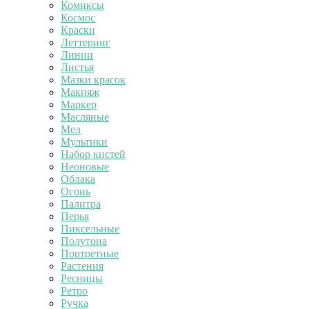
Комиксы
Космос
Краски
Леттеринг
Линии
Листья
Мазки красок
Макияж
Маркер
Масляные
Мел
Мультики
Набор кистей
Неоновые
Облака
Огонь
Палитра
Перья
Пиксельные
Полутона
Портретные
Растения
Ресницы
Ретро
Ручка