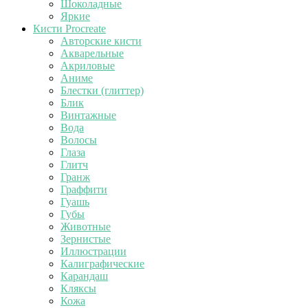
Шоколадные
Яркие
Кисти Procreate
Авторские кисти
Акварельные
Акриловые
Аниме
Блестки (глиттер)
Блик
Винтажные
Вода
Волосы
Глаза
Глитч
Гранж
Граффити
Гуашь
Губы
Животные
Зернистые
Иллюстрации
Калиграфические
Карандаш
Кляксы
Кожа