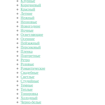
Клубные
Коричневый
Красный
Летние
Нежный
Неоновые
Новогодние
Ночные
Осветляющие
Осенние
Пейзажный
Персиковый
Пленка
Портретные
Ретро
Розовые
Романтические
Свадебные
Светлые
Студийные
Темные
Теплые
Тонировка
Холодный
Черно-белые