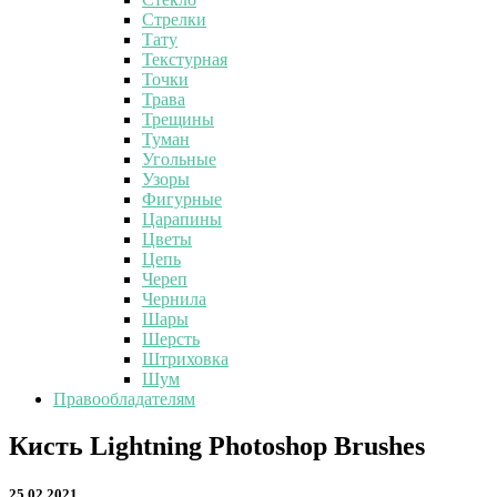
Стрелки
Тату
Текстурная
Точки
Трава
Трещины
Туман
Угольные
Узоры
Фигурные
Царапины
Цветы
Цепь
Череп
Чернила
Шары
Шерсть
Штриховка
Шум
Правообладателям
Кисть
Кисть Lightning Photoshop Brushes
Lightning
Photoshop
25.02.2021