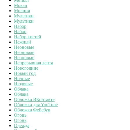
Металл
Мокап
Молния
Мультики
Мультики
Набор
Набор
Набор кистей
Нежный
Неоновые
Неоновые
Неоновые
Непрерывная лента
Новогодние
Новый год
Ночные
Нюдовые
Облака
Облака
Обложка ВКонтакте
Обложка для YouTube
Обложка Фейсбук
Огонь
Огонь
Одежда