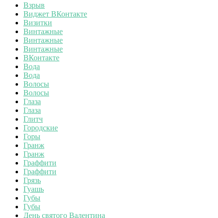
Взрыв
Виджет ВКонтакте
Визитки
Винтажные
Винтажные
Винтажные
ВКонтакте
Вода
Вода
Волосы
Волосы
Глаза
Глаза
Глитч
Городские
Горы
Гранж
Гранж
Граффити
Граффити
Грязь
Гуашь
Губы
Губы
День святого Валентина