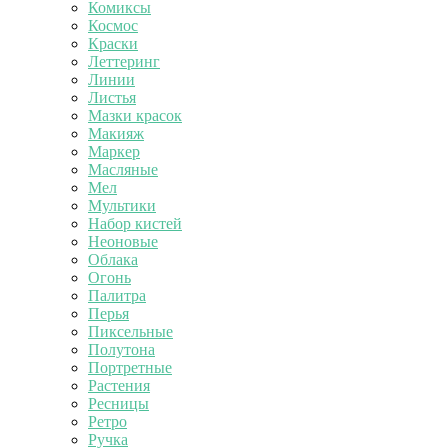
Комиксы
Космос
Краски
Леттеринг
Линии
Листья
Мазки красок
Макияж
Маркер
Масляные
Мел
Мультики
Набор кистей
Неоновые
Облака
Огонь
Палитра
Перья
Пиксельные
Полутона
Портретные
Растения
Ресницы
Ретро
Ручка