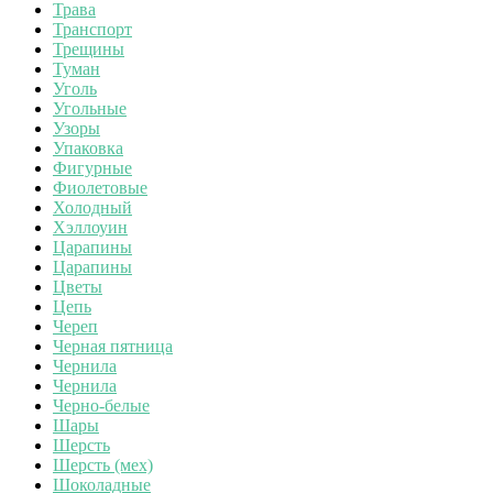
Трава
Транспорт
Трещины
Туман
Уголь
Угольные
Узоры
Упаковка
Фигурные
Фиолетовые
Холодный
Хэллоуин
Царапины
Царапины
Цветы
Цепь
Череп
Черная пятница
Чернила
Чернила
Черно-белые
Шары
Шерсть
Шерсть (мех)
Шоколадные