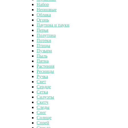
Набор
Неоновые
Облака
Огонь
Паутина и пауки
Перья
Полутона
Потеки
Птицы
Пузыри
Пыль
Пятна
Растения
Ресницы
Ручка
Свет
Сердце
Сетка
Силуэты
Скетч
Следы
Снег
Солнце
Спрей
Стекло