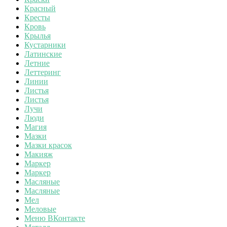
Красный
Кресты
Кровь
Крылья
Кустарники
Латинские
Летние
Леттеринг
Линии
Листья
Листья
Лучи
Люди
Магия
Мазки
Мазки красок
Макияж
Маркер
Маркер
Масляные
Масляные
Мел
Меловые
Меню ВКонтакте