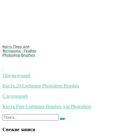
Кисть Перо для
Фотошопа - Feather
Photoshop Brushes
Навигация
Предыдущий
по
Кисть 20 Lightning Photoshop Brushes
записям
Следующий
Кисть Free Lightning Brushes для Photoshop
Искать:
Найти
Свежие записи