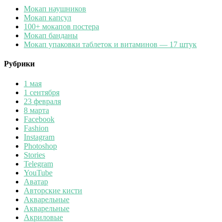
Мокап наушников
Мокап капсул
100+ мокапов постера
Мокап банданы
Мокап упаковки таблеток и витаминов — 17 штук
Рубрики
1 мая
1 сентября
23 февраля
8 марта
Facebook
Fashion
Instagram
Photoshop
Stories
Telegram
YouTube
Аватар
Авторские кисти
Акварельные
Акварельные
Акриловые