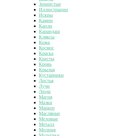
Зернистые
Иллюстрации
Искры
Камни
Капли
Карандаш
Кляксы
Кожа
Космос
Краска
Кресты
Кровь
Крылья
Кустарники
Листья
Лучи
Люди
Магия
Мазки
Маркер
Масляные
Меловые
Металл
Молния
Мультики