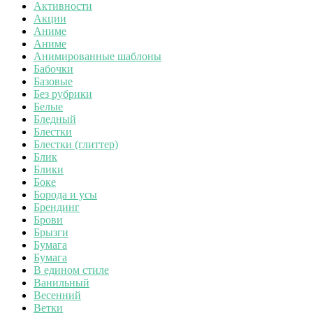
Активности
Акции
Аниме
Аниме
Анимированные шаблоны
Бабочки
Базовые
Без рубрики
Белые
Бледный
Блестки
Блестки (глиттер)
Блик
Блики
Боке
Борода и усы
Брендинг
Брови
Брызги
Бумага
Бумага
В едином стиле
Ванильный
Весенний
Ветки