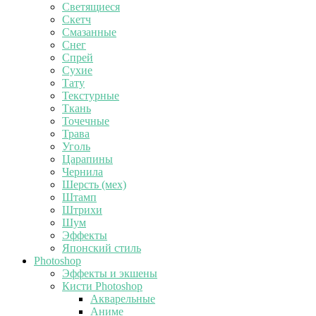
Светящиеся
Скетч
Смазанные
Снег
Спрей
Сухие
Тату
Текстурные
Ткань
Точечные
Трава
Уголь
Царапины
Чернила
Шерсть (мех)
Штамп
Штрихи
Шум
Эффекты
Японский стиль
Photoshop
Эффекты и экшены
Кисти Photoshop
Акварельные
Аниме