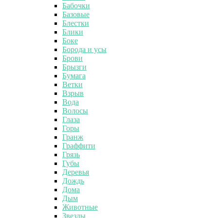
Бабочки
Базовые
Блестки
Блики
Боке
Борода и усы
Брови
Брызги
Бумага
Ветки
Взрыв
Вода
Волосы
Глаза
Горы
Гранж
Граффити
Грязь
Губы
Деревья
Дождь
Дома
Дым
Животные
Звезды