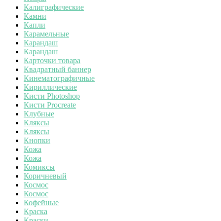
Калиграфические
Камни
Капли
Карамельные
Карандаш
Карандаш
Карточки товара
Квадратный баннер
Кинематографичные
Кириллические
Кисти Photoshop
Кисти Procreate
Клубные
Кляксы
Кляксы
Кнопки
Кожа
Кожа
Комиксы
Коричневый
Космос
Космос
Кофейные
Краска
Краски