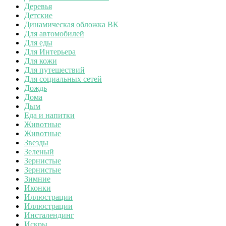
Деревья
Детские
Динамическая обложка ВК
Для автомобилей
Для еды
Для Интерьера
Для кожи
Для путешествий
Для социальных сетей
Дождь
Дома
Дым
Еда и напитки
Животные
Животные
Звезды
Зеленый
Зернистые
Зернистые
Зимние
Иконки
Иллюстрации
Иллюстрации
Инсталендинг
Искры