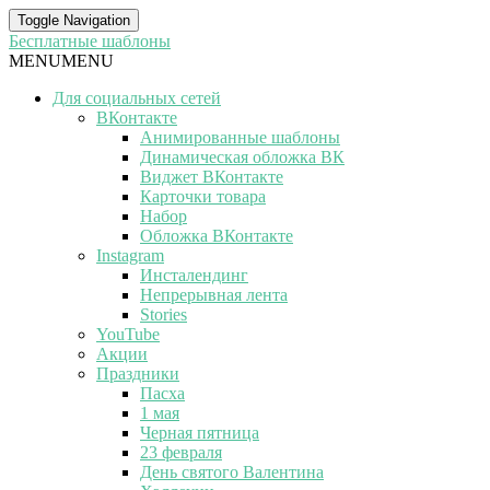
Toggle Navigation
Бесплатные шаблоны
MENU
MENU
Для социальных сетей
ВКонтакте
Анимированные шаблоны
Динамическая обложка ВК
Виджет ВКонтакте
Карточки товара
Набор
Обложка ВКонтакте
Instagram
Инсталендинг
Непрерывная лента
Stories
YouTube
Акции
Праздники
Пасха
1 мая
Черная пятница
23 февраля
День святого Валентина