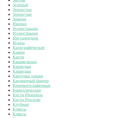
Звезды
Зеленый
Зернистые
Зернистые
Зимние
Иконки
Иллюстрации
Иллюстрации
Инсталендинг
Искры
Калиграфические
Камни
Капли
Карамельные
Карандаш
Карандаш
Карточки товара
Квадратный баннер
Кинематографичные
Кириллические
Кисти Photoshop
Кисти Procreate
Клубные
Кляксы
Кляксы