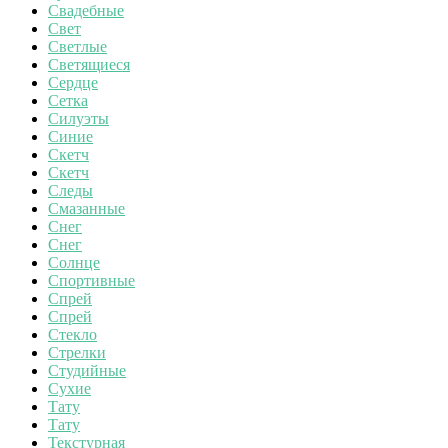
Свадебные
Свет
Светлые
Светящиеся
Сердце
Сетка
Силуэты
Синие
Скетч
Скетч
Следы
Смазанные
Снег
Снег
Солнце
Спортивные
Спрей
Спрей
Стекло
Стрелки
Студийные
Сухие
Тату
Тату
Текстурная