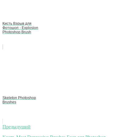
Кисть Взрыв для
Фотошоп - Explosion
Photoshop Brush
Skeleton Photoshop
Brushes
Навигация
Предыдущий
по