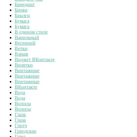
Брендинг
Брови
Брызги
Бумага
Бумага
В едином стиле
Ванильный
Весенний
Ветки
Взрыв
Виджет ВКонтакте
Визитки
Винтажные
Винтажные
Винтажные
ВКонтакте
Вода
Вода
Волосы
Волосы
Глаза
Глаза
Глитч
Городские
Горы