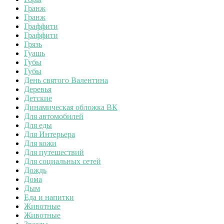
Гранж
Гранж
Граффити
Граффити
Грязь
Гуашь
Губы
Губы
День святого Валентина
Деревья
Детские
Динамическая обложка ВК
Для автомобилей
Для еды
Для Интерьера
Для кожи
Для путешествий
Для социальных сетей
Дождь
Дома
Дым
Еда и напитки
Животные
Животные