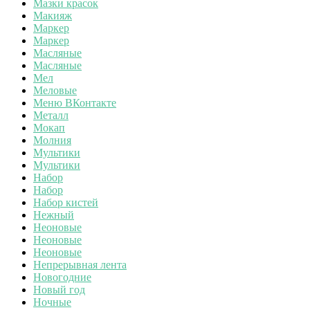
Мазки красок
Макияж
Маркер
Маркер
Масляные
Масляные
Мел
Меловые
Меню ВКонтакте
Металл
Мокап
Молния
Мультики
Мультики
Набор
Набор
Набор кистей
Нежный
Неоновые
Неоновые
Неоновые
Непрерывная лента
Новогодние
Новый год
Ночные