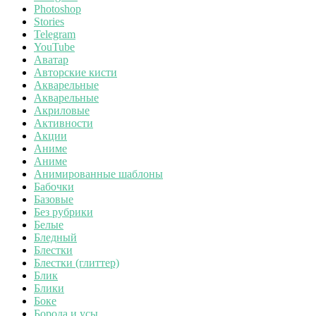
Photoshop
Stories
Telegram
YouTube
Аватар
Авторские кисти
Акварельные
Акварельные
Акриловые
Активности
Акции
Аниме
Аниме
Анимированные шаблоны
Бабочки
Базовые
Без рубрики
Белые
Бледный
Блестки
Блестки (глиттер)
Блик
Блики
Боке
Борода и усы