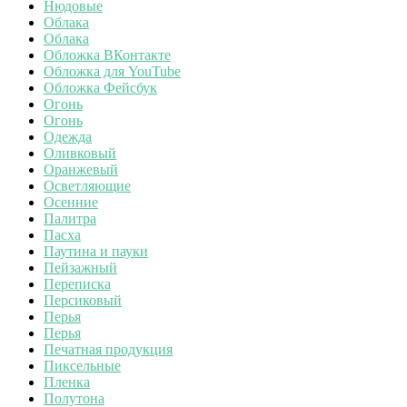
Нюдовые
Облака
Облака
Обложка ВКонтакте
Обложка для YouTube
Обложка Фейсбук
Огонь
Огонь
Одежда
Оливковый
Оранжевый
Осветляющие
Осенние
Палитра
Пасха
Паутина и пауки
Пейзажный
Переписка
Персиковый
Перья
Перья
Печатная продукция
Пиксельные
Пленка
Полутона