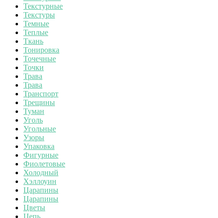
Текстурные
Текстуры
Темные
Теплые
Ткань
Тонировка
Точечные
Точки
Трава
Трава
Транспорт
Трещины
Туман
Уголь
Угольные
Узоры
Упаковка
Фигурные
Фиолетовые
Холодный
Хэллоуин
Царапины
Царапины
Цветы
Цепь