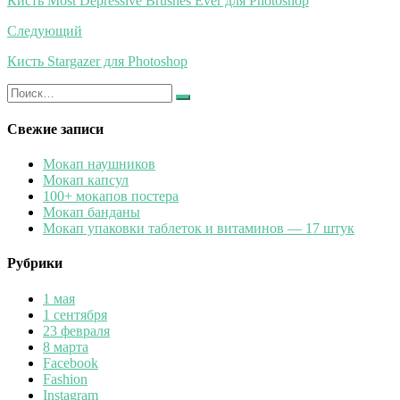
Кисть Most Depressive Brushes Ever для Photoshop
записям
Следующий
Кисть Stargazer для Photoshop
Искать:
Найти
Свежие записи
Мокап наушников
Мокап капсул
100+ мокапов постера
Мокап банданы
Мокап упаковки таблеток и витаминов — 17 штук
Рубрики
1 мая
1 сентября
23 февраля
8 марта
Facebook
Fashion
Instagram