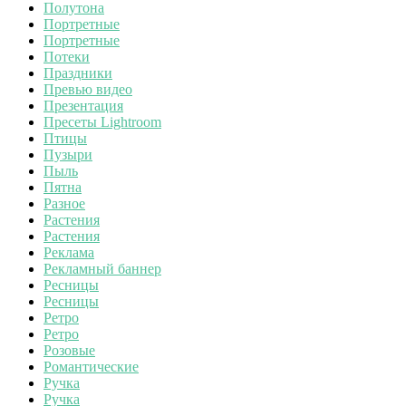
Полутона
Портретные
Портретные
Потеки
Праздники
Превью видео
Презентация
Пресеты Lightroom
Птицы
Пузыри
Пыль
Пятна
Разное
Растения
Растения
Реклама
Рекламный баннер
Ресницы
Ресницы
Ретро
Ретро
Розовые
Романтические
Ручка
Ручка