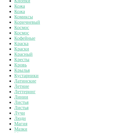
Кнопки
Кожа
Кожа
Комиксы
Коричневый
Космос
Космос
Кофейные
Краска
Краски
Красный
Кресты
Кровь
Крылья
Кустарники
Латинские
Летние
Леттеринг
Линии
Листья
Листья
Лучи
Люди
Магия
Мазки