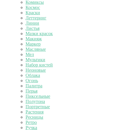
Комиксы
Космос
Краски
Леттеринг
Линии
Листья
Мазки красок
Макияж
Маркер
Масляные
Мел
Мультики
Набор кистей
Неоновые
Облака
Огонь
Палитра
Перья
Пиксельные
Полутона
Портретные
Растения
Ресницы
Ретро
Ручка