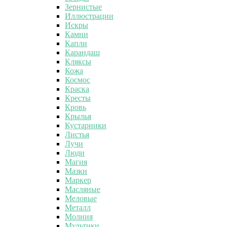
Зернистые
Иллюстрации
Искры
Камни
Капли
Карандаш
Кляксы
Кожа
Космос
Краска
Кресты
Кровь
Крылья
Кустарники
Листья
Лучи
Люди
Магия
Мазки
Маркер
Масляные
Меловые
Металл
Молния
Мультики