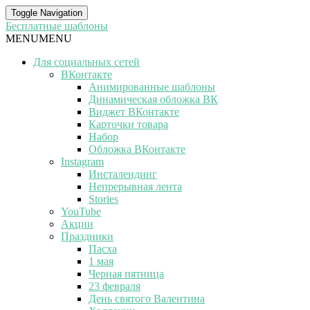
Toggle Navigation
Бесплатные шаблоны
MENU
MENU
Для социальных сетей
ВКонтакте
Анимированные шаблоны
Динамическая обложка ВК
Виджет ВКонтакте
Карточки товара
Набор
Обложка ВКонтакте
Instagram
Инсталендинг
Непрерывная лента
Stories
YouTube
Акции
Праздники
Пасха
1 мая
Черная пятница
23 февраля
День святого Валентина