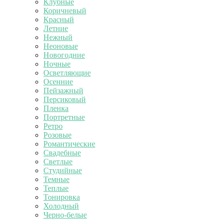
Клубные
Коричневый
Красный
Летние
Нежный
Неоновые
Новогодние
Ночные
Осветляющие
Осенние
Пейзажный
Персиковый
Пленка
Портретные
Ретро
Розовые
Романтические
Свадебные
Светлые
Студийные
Темные
Теплые
Тонировка
Холодный
Черно-белые