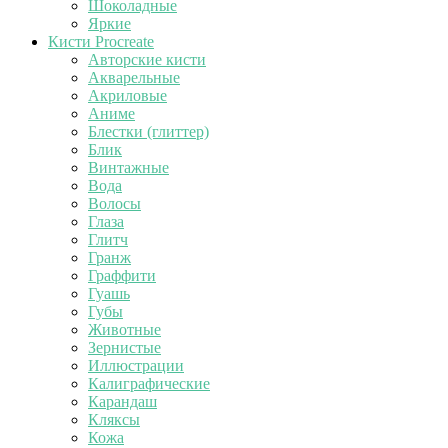
Шоколадные
Яркие
Кисти Procreate
Авторские кисти
Акварельные
Акриловые
Аниме
Блестки (глиттер)
Блик
Винтажные
Вода
Волосы
Глаза
Глитч
Гранж
Граффити
Гуашь
Губы
Животные
Зернистые
Иллюстрации
Калиграфические
Карандаш
Кляксы
Кожа