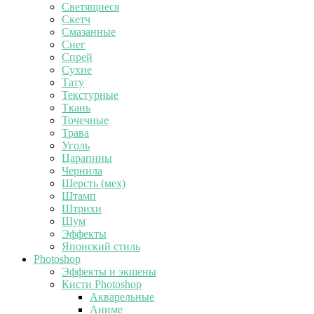
Светящиеся
Скетч
Смазанные
Снег
Спрей
Сухие
Тату
Текстурные
Ткань
Точечные
Трава
Уголь
Царапины
Чернила
Шерсть (мех)
Штамп
Штрихи
Шум
Эффекты
Японский стиль
Photoshop
Эффекты и экшены
Кисти Photoshop
Акварельные
Аниме