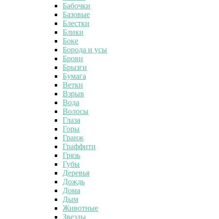
Бабочки
Базовые
Блестки
Блики
Боке
Борода и усы
Брови
Брызги
Бумага
Ветки
Взрыв
Вода
Волосы
Глаза
Горы
Гранж
Граффити
Грязь
Губы
Деревья
Дождь
Дома
Дым
Животные
Звезды