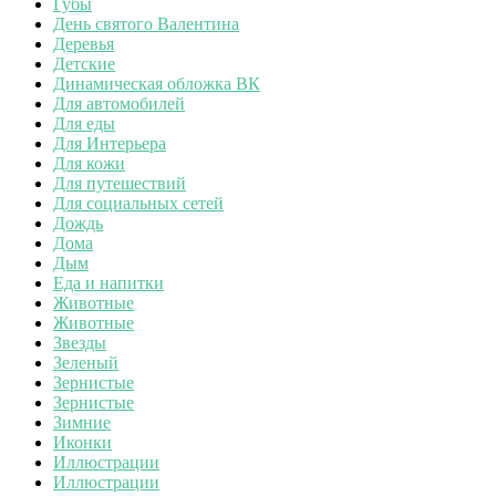
Губы
День святого Валентина
Деревья
Детские
Динамическая обложка ВК
Для автомобилей
Для еды
Для Интерьера
Для кожи
Для путешествий
Для социальных сетей
Дождь
Дома
Дым
Еда и напитки
Животные
Животные
Звезды
Зеленый
Зернистые
Зернистые
Зимние
Иконки
Иллюстрации
Иллюстрации