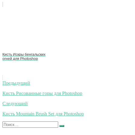
Кисть Искры бенгальских
огней для Photoshop
Навигация
Предыдущий
по
Кисть Рисованные горы для Photoshop
записям
Следующий
Кисть Mountain Brush Set для Photoshop
Искать:
Найти