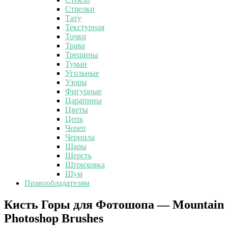
Стрелки
Тату
Текстурная
Точки
Трава
Трещины
Туман
Угольные
Узоры
Фигурные
Царапины
Цветы
Цепь
Череп
Чернила
Шары
Шерсть
Штриховка
Шум
Правообладателям
Кисть
Кисть Горы для Фотошопа — Mountain
Горы
Photoshop Brushes
для