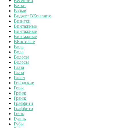
Весенний
Ветки
Взрыв
Виджет ВКонтакте
Визитки
Винтажные
Винтажные
Винтажные
ВКонтакте
Вода
Вода
Волосы
Волосы
Глаза
Глаза
Глитч
Городские
Горы
Гранж
Гранж
Граффити
Граффити
Грязь
Гуашь
Губы