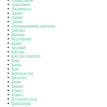
Акриловые
Активности
Акции
Аниме
Аниме
Анимированные шаблоны
Бабочки
Базовые
Без рубрики
Белые
Бледный
Блестки
Блестки (глиттер)
Блик
Блики
Боке
Борода и усы
Брендинг
Брови
Брызги
Бумага
Бумага
В едином стиле
Ванильный