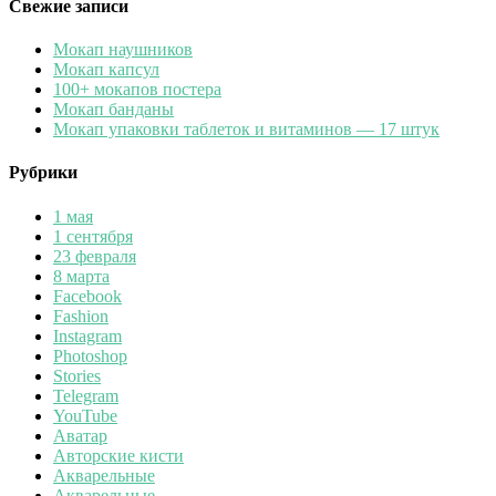
Свежие записи
Мокап наушников
Мокап капсул
100+ мокапов постера
Мокап банданы
Мокап упаковки таблеток и витаминов — 17 штук
Рубрики
1 мая
1 сентября
23 февраля
8 марта
Facebook
Fashion
Instagram
Photoshop
Stories
Telegram
YouTube
Аватар
Авторские кисти
Акварельные
Акварельные