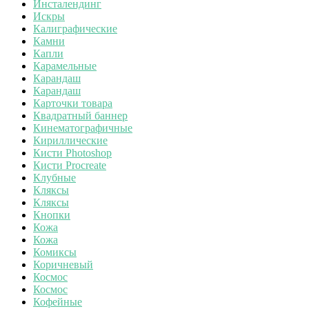
Инсталендинг
Искры
Калиграфические
Камни
Капли
Карамельные
Карандаш
Карандаш
Карточки товара
Квадратный баннер
Кинематографичные
Кириллические
Кисти Photoshop
Кисти Procreate
Клубные
Кляксы
Кляксы
Кнопки
Кожа
Кожа
Комиксы
Коричневый
Космос
Космос
Кофейные