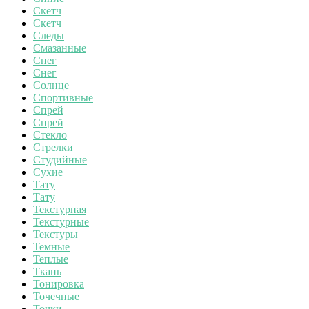
Скетч
Скетч
Следы
Смазанные
Снег
Снег
Солнце
Спортивные
Спрей
Спрей
Стекло
Стрелки
Студийные
Сухие
Тату
Тату
Текстурная
Текстурные
Текстуры
Темные
Теплые
Ткань
Тонировка
Точечные
Точки