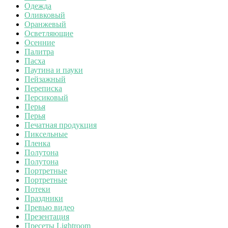
Одежда
Оливковый
Оранжевый
Осветляющие
Осенние
Палитра
Пасха
Паутина и пауки
Пейзажный
Переписка
Персиковый
Перья
Перья
Печатная продукция
Пиксельные
Пленка
Полутона
Полутона
Портретные
Портретные
Потеки
Праздники
Превью видео
Презентация
Пресеты Lightroom