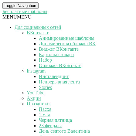
Toggle Navigation
Бесплатные шаблоны
MENU
MENU
Для социальных сетей
ВКонтакте
Анимированные шаблоны
Динамическая обложка ВК
Виджет ВКонтакте
Карточки товара
Набор
Обложка ВКонтакте
Instagram
Инсталендинг
Непрерывная лента
Stories
YouTube
Акции
Праздники
Пасха
1 мая
Черная пятница
23 февраля
День святого Валентина