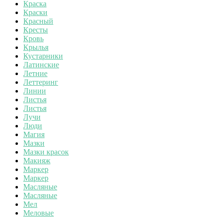
Краска
Краски
Красный
Кресты
Кровь
Крылья
Кустарники
Латинские
Летние
Леттеринг
Линии
Листья
Листья
Лучи
Люди
Магия
Мазки
Мазки красок
Макияж
Маркер
Маркер
Масляные
Масляные
Мел
Меловые