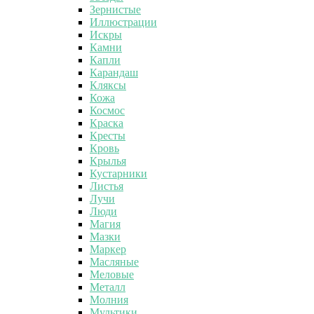
Зернистые
Иллюстрации
Искры
Камни
Капли
Карандаш
Кляксы
Кожа
Космос
Краска
Кресты
Кровь
Крылья
Кустарники
Листья
Лучи
Люди
Магия
Мазки
Маркер
Масляные
Меловые
Металл
Молния
Мультики