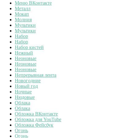
Меню ВКонтакте
Металл
Мокап
Молния
Мультики
Мультики
Набор
Набор
Набор кистей
Нежный
Неоновые
Неоновые
Неоновые
Непрерывная лента
Новогодние
Новый год
Ночные
Нюдовые
Облака
Облака
Обложка ВКонтакте
Обложка для YouTube
Обложка Фейсбук
Огонь
Огонь