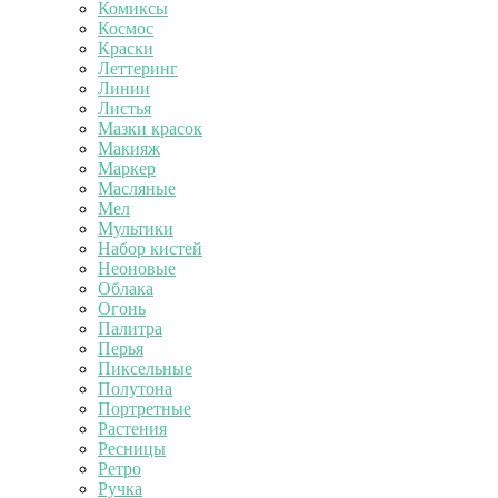
Комиксы
Космос
Краски
Леттеринг
Линии
Листья
Мазки красок
Макияж
Маркер
Масляные
Мел
Мультики
Набор кистей
Неоновые
Облака
Огонь
Палитра
Перья
Пиксельные
Полутона
Портретные
Растения
Ресницы
Ретро
Ручка