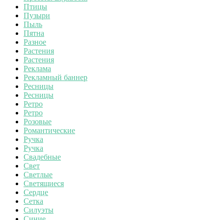
Птицы
Пузыри
Пыль
Пятна
Разное
Растения
Растения
Реклама
Рекламный баннер
Ресницы
Ресницы
Ретро
Ретро
Розовые
Романтические
Ручка
Ручка
Свадебные
Свет
Светлые
Светящиеся
Сердце
Сетка
Силуэты
Синие