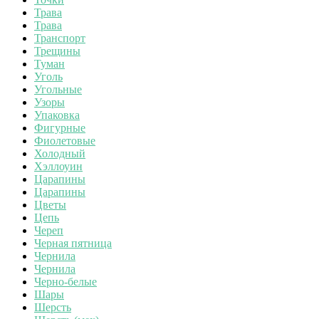
Трава
Трава
Транспорт
Трещины
Туман
Уголь
Угольные
Узоры
Упаковка
Фигурные
Фиолетовые
Холодный
Хэллоуин
Царапины
Царапины
Цветы
Цепь
Череп
Черная пятница
Чернила
Чернила
Черно-белые
Шары
Шерсть