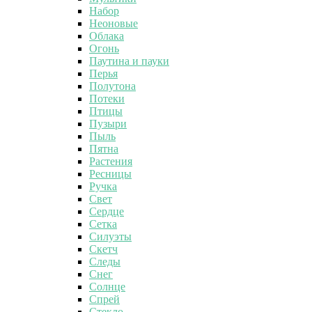
Набор
Неоновые
Облака
Огонь
Паутина и пауки
Перья
Полутона
Потеки
Птицы
Пузыри
Пыль
Пятна
Растения
Ресницы
Ручка
Свет
Сердце
Сетка
Силуэты
Скетч
Следы
Снег
Солнце
Спрей
Стекло