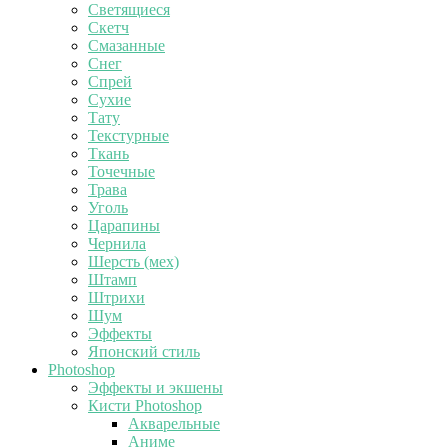
Светящиеся
Скетч
Смазанные
Снег
Спрей
Сухие
Тату
Текстурные
Ткань
Точечные
Трава
Уголь
Царапины
Чернила
Шерсть (мех)
Штамп
Штрихи
Шум
Эффекты
Японский стиль
Photoshop
Эффекты и экшены
Кисти Photoshop
Акварельные
Аниме