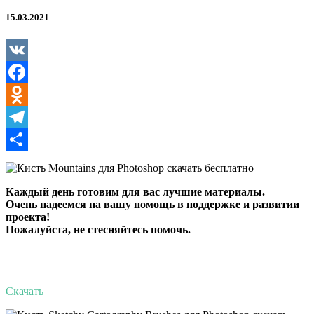
Фотошопа
—
15.03.2021
Mountain
Photoshop
Brushes
VK
Facebook
Odnoklassniki
Telegram
Отправить
Каждый день готовим для вас лучшие материалы.
Очень надеемся на вашу помощь в поддержке и развитии
проекта!
Пожалуйста, не стесняйтесь помочь.
Скачать