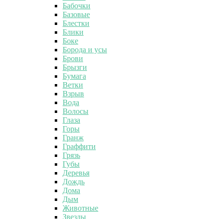
Бабочки
Базовые
Блестки
Блики
Боке
Борода и усы
Брови
Брызги
Бумага
Ветки
Взрыв
Вода
Волосы
Глаза
Горы
Гранж
Граффити
Грязь
Губы
Деревья
Дождь
Дома
Дым
Животные
Звезды