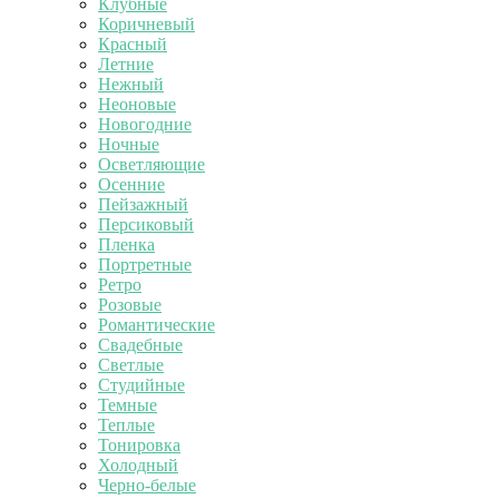
Клубные
Коричневый
Красный
Летние
Нежный
Неоновые
Новогодние
Ночные
Осветляющие
Осенние
Пейзажный
Персиковый
Пленка
Портретные
Ретро
Розовые
Романтические
Свадебные
Светлые
Студийные
Темные
Теплые
Тонировка
Холодный
Черно-белые