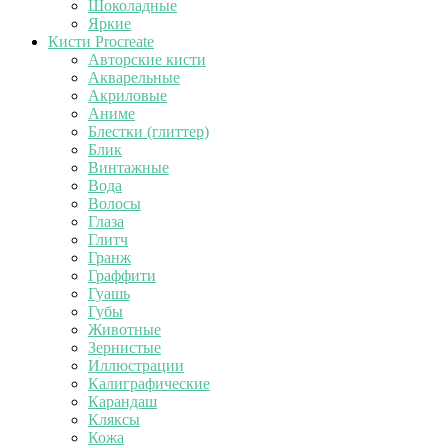
Шоколадные
Яркие
Кисти Procreate
Авторские кисти
Акварельные
Акриловые
Аниме
Блестки (глиттер)
Блик
Винтажные
Вода
Волосы
Глаза
Глитч
Гранж
Граффити
Гуашь
Губы
Животные
Зернистые
Иллюстрации
Калиграфические
Карандаш
Кляксы
Кожа