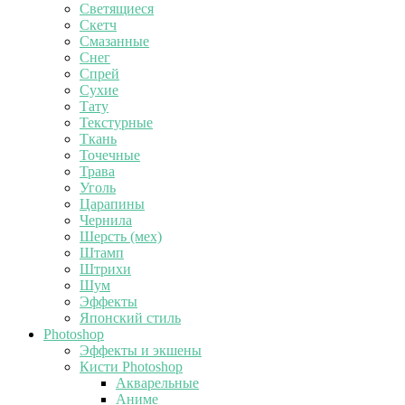
Светящиеся
Скетч
Смазанные
Снег
Спрей
Сухие
Тату
Текстурные
Ткань
Точечные
Трава
Уголь
Царапины
Чернила
Шерсть (мех)
Штамп
Штрихи
Шум
Эффекты
Японский стиль
Photoshop
Эффекты и экшены
Кисти Photoshop
Акварельные
Аниме