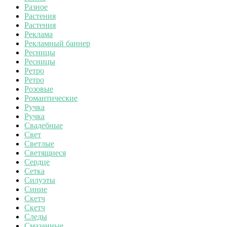
Разное
Растения
Растения
Реклама
Рекламный баннер
Ресницы
Ресницы
Ретро
Ретро
Розовые
Романтические
Ручка
Ручка
Свадебные
Свет
Светлые
Светящиеся
Сердце
Сетка
Силуэты
Синие
Скетч
Скетч
Следы
Смазанные