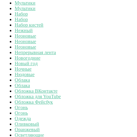
Мультики
Мультики
Набор
Набор
Набор кистей
Нежный
Неоновые
Неоновые
Неоновые
Непрерывная лента
Новогодние
Новый год
Ночные
Нюдовые
Облака
Облака
Обложка ВКонтакте
Обложка для YouTube
Обложка Фейсбук
Огонь
Огонь
Одежда
Оливковый
Оранжевый
Осветляющие