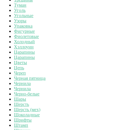
Туман
Уголь
Угольные
Узоры
Упаковка
Фигурные
Фиолетовые
Холодный
Хэллоуин
Царапины
Царапины
Цветы
Цепь
Череп
Черная пятница
Чернила
Чернила
Черно-белые
Шары
Шерсть
Шерсть (мех)
Шоколадные
Шрифты
Штамп