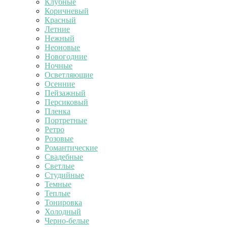
Клубные
Коричневый
Красный
Летние
Нежный
Неоновые
Новогодние
Ночные
Осветляющие
Осенние
Пейзажный
Персиковый
Пленка
Портретные
Ретро
Розовые
Романтические
Свадебные
Светлые
Студийные
Темные
Теплые
Тонировка
Холодный
Черно-белые