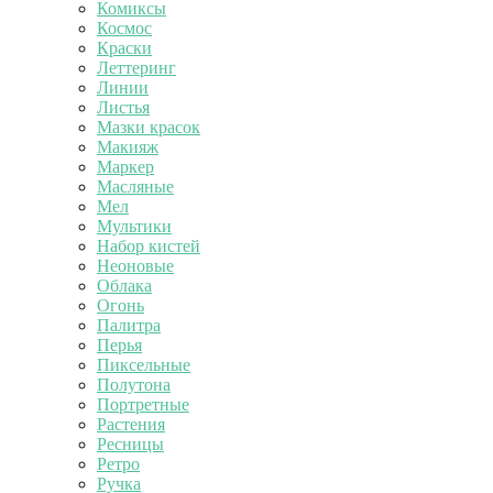
Комиксы
Космос
Краски
Леттеринг
Линии
Листья
Мазки красок
Макияж
Маркер
Масляные
Мел
Мультики
Набор кистей
Неоновые
Облака
Огонь
Палитра
Перья
Пиксельные
Полутона
Портретные
Растения
Ресницы
Ретро
Ручка