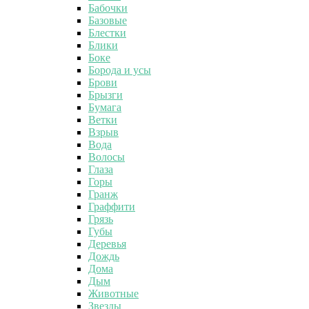
Бабочки
Базовые
Блестки
Блики
Боке
Борода и усы
Брови
Брызги
Бумага
Ветки
Взрыв
Вода
Волосы
Глаза
Горы
Гранж
Граффити
Грязь
Губы
Деревья
Дождь
Дома
Дым
Животные
Звезды