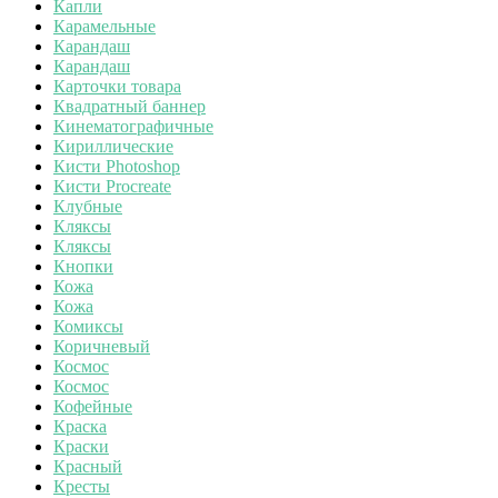
Капли
Карамельные
Карандаш
Карандаш
Карточки товара
Квадратный баннер
Кинематографичные
Кириллические
Кисти Photoshop
Кисти Procreate
Клубные
Кляксы
Кляксы
Кнопки
Кожа
Кожа
Комиксы
Коричневый
Космос
Космос
Кофейные
Краска
Краски
Красный
Кресты