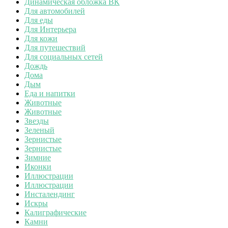
Динамическая обложка ВК
Для автомобилей
Для еды
Для Интерьера
Для кожи
Для путешествий
Для социальных сетей
Дождь
Дома
Дым
Еда и напитки
Животные
Животные
Звезды
Зеленый
Зернистые
Зернистые
Зимние
Иконки
Иллюстрации
Иллюстрации
Инсталендинг
Искры
Калиграфические
Камни