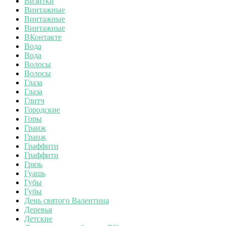
Визитки
Винтажные
Винтажные
Винтажные
ВКонтакте
Вода
Вода
Волосы
Волосы
Глаза
Глаза
Глитч
Городские
Горы
Гранж
Гранж
Граффити
Граффити
Грязь
Гуашь
Губы
Губы
День святого Валентина
Деревья
Детские