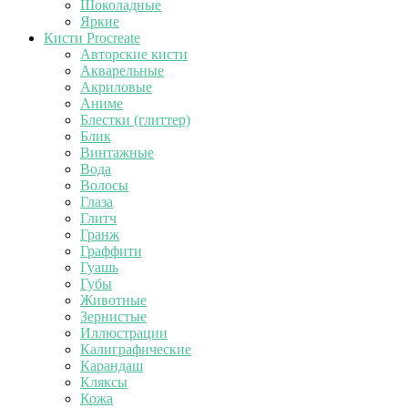
Шоколадные
Яркие
Кисти Procreate
Авторские кисти
Акварельные
Акриловые
Аниме
Блестки (глиттер)
Блик
Винтажные
Вода
Волосы
Глаза
Глитч
Гранж
Граффити
Гуашь
Губы
Животные
Зернистые
Иллюстрации
Калиграфические
Карандаш
Кляксы
Кожа