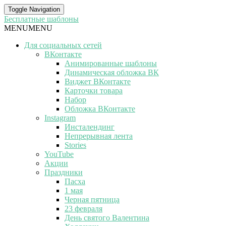
Toggle Navigation
Бесплатные шаблоны
MENU
MENU
Для социальных сетей
ВКонтакте
Анимированные шаблоны
Динамическая обложка ВК
Виджет ВКонтакте
Карточки товара
Набор
Обложка ВКонтакте
Instagram
Инсталендинг
Непрерывная лента
Stories
YouTube
Акции
Праздники
Пасха
1 мая
Черная пятница
23 февраля
День святого Валентина