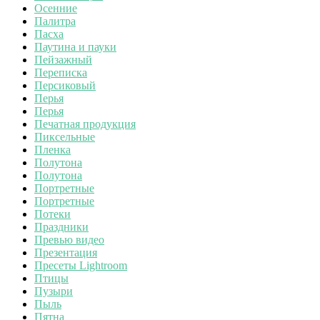
Осенние
Палитра
Пасха
Паутина и пауки
Пейзажный
Переписка
Персиковый
Перья
Перья
Печатная продукция
Пиксельные
Пленка
Полутона
Полутона
Портретные
Портретные
Потеки
Праздники
Превью видео
Презентация
Пресеты Lightroom
Птицы
Пузыри
Пыль
Пятна