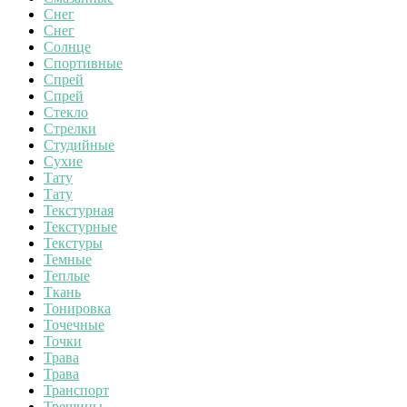
Снег
Снег
Солнце
Спортивные
Спрей
Спрей
Стекло
Стрелки
Студийные
Сухие
Тату
Тату
Текстурная
Текстурные
Текстуры
Темные
Теплые
Ткань
Тонировка
Точечные
Точки
Трава
Трава
Транспорт
Трещины