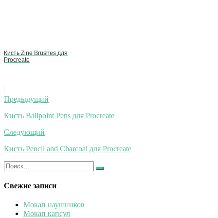
Кисть Zine Brushes для
Procreate
Навигация
Предыдущий
по
Кисть Ballpoint Pens для Procreate
записям
Следующий
Кисть Pencil and Charcoal для Procreate
Искать:
Найти
Свежие записи
Мокап наушников
Мокап капсул