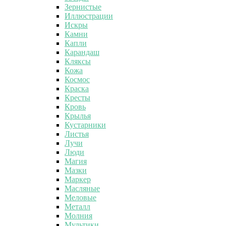
Зернистые
Иллюстрации
Искры
Камни
Капли
Карандаш
Кляксы
Кожа
Космос
Краска
Кресты
Кровь
Крылья
Кустарники
Листья
Лучи
Люди
Магия
Мазки
Маркер
Масляные
Меловые
Металл
Молния
Мультики