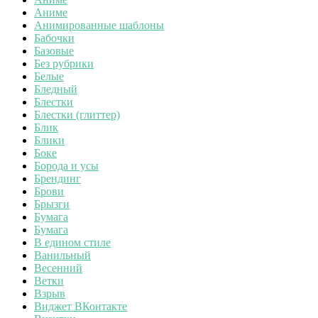
Аниме
Анимированные шаблоны
Бабочки
Базовые
Без рубрики
Белые
Бледный
Блестки
Блестки (глиттер)
Блик
Блики
Боке
Борода и усы
Брендинг
Брови
Брызги
Бумага
Бумага
В едином стиле
Ванильный
Весенний
Ветки
Взрыв
Виджет ВКонтакте