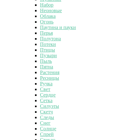
Набор
Неоновые
Облака
Огонь
Паутина и пауки
Перья
Полутона
Потеки
Птицы
Пузыри
Пыль
Пятна
Растения
Ресницы
Ручка
Свет
Сердце
Сетка
Силуэты
Скетч
Следы
Снег
Солнце
Спрей
Стекло