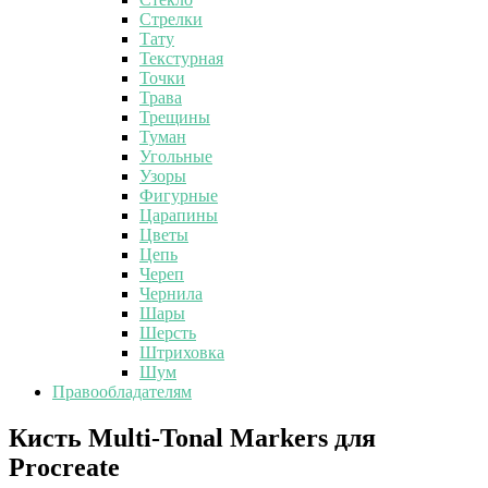
Стрелки
Тату
Текстурная
Точки
Трава
Трещины
Туман
Угольные
Узоры
Фигурные
Царапины
Цветы
Цепь
Череп
Чернила
Шары
Шерсть
Штриховка
Шум
Правообладателям
Кисть
Кисть Multi-Tonal Markers для
Multi-
Procreate
Tonal