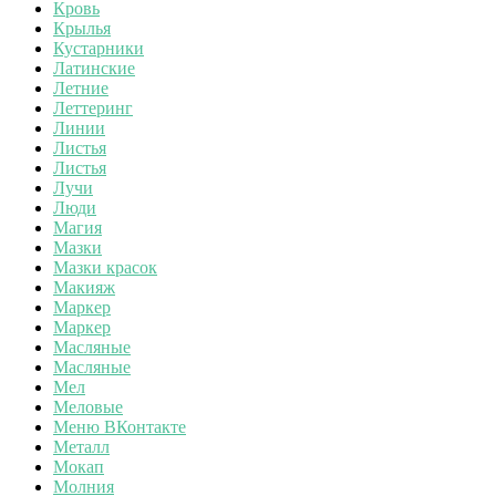
Кровь
Крылья
Кустарники
Латинские
Летние
Леттеринг
Линии
Листья
Листья
Лучи
Люди
Магия
Мазки
Мазки красок
Макияж
Маркер
Маркер
Масляные
Масляные
Мел
Меловые
Меню ВКонтакте
Металл
Мокап
Молния