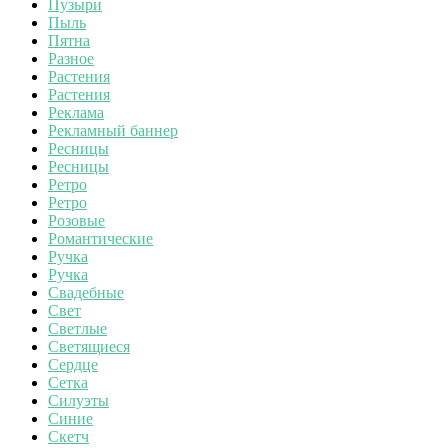
Пузыри
Пыль
Пятна
Разное
Растения
Растения
Реклама
Рекламный баннер
Ресницы
Ресницы
Ретро
Ретро
Розовые
Романтические
Ручка
Ручка
Свадебные
Свет
Светлые
Светящиеся
Сердце
Сетка
Силуэты
Синие
Скетч