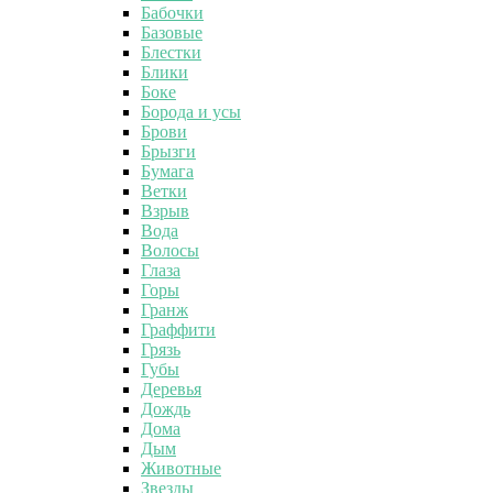
Бабочки
Базовые
Блестки
Блики
Боке
Борода и усы
Брови
Брызги
Бумага
Ветки
Взрыв
Вода
Волосы
Глаза
Горы
Гранж
Граффити
Грязь
Губы
Деревья
Дождь
Дома
Дым
Животные
Звезды