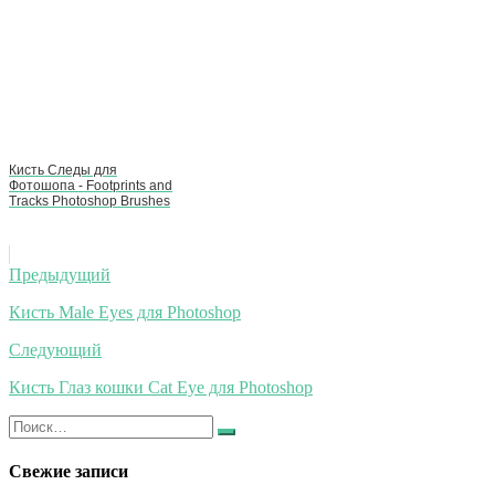
Кисть Следы для
Фотошопа - Footprints and
Tracks Photoshop Brushes
Навигация
Предыдущий
по
Кисть Male Eyes для Photoshop
записям
Следующий
Кисть Глаз кошки Cat Eye для Photoshop
Искать:
Найти
Свежие записи