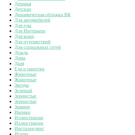
Деревья
Детские
Динамическая обложка ВК
Для автомобилей
Для еды
Для Интерьера
Для кожи
Для путешествий
Для социальных сетей
Дождь
Дома
Дым
Еда и напитки
Животные
Животные
Звезды
Зеленый
Зернистые
Зернистые
Зимние
Иконки
Иллюстрации
Иллюстрации
Инсталендинг
Искры