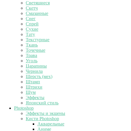
Светящиеся
Скетч
Смазанные
Снег
Спрей
Сухие
Тату
Текстурные
Ткань
Точечные
Трава
Уголь
Царапины
Чернила
Шерсть (мех)
Штамп
Штрихи
Шум
Эффекты
Японский стиль
Photoshop
Эффекты и экшены
Кисти Photoshop
Акварельные
Аниме