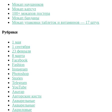
Мокап наушников
Мокап капсул
100+ мокапов постера
Мокап банданы
Мокап упаковки таблеток и витаминов — 17 штук
Рубрики
1 мая
1 сентября
23 февраля
8 марта
Facebook
Fashion
Instagram
Photoshop
Stories
Telegram
YouTube
Аватар
Авторские кисти
Акварельные
Акварельные
Акриловые