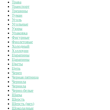
Трава
Транспорт
Трещины
Туман
Уголь
Угольные
Узоры
Упаковка
Фигурные
Фиолетовые
Холодный
Хэллоуин
Царапины
Царапины
Цветы
Цепь
Череп
Черная пятница
Чернила
Чернила
Черно-белые
Шары
Шерсть
Шерсть (мех)
Шоколадные