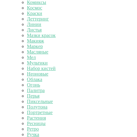
Комиксы
Космос
Краски
Леттеринг
Линии
Листья
Мазки красок
Макияж
Маркер
Масляные
Мел
Мультики
Набор кистей
Неоновые
Облака
Огонь
Палитра
Перья
Пиксельные
Полутона
Портретные
Растения
Ресницы
Ретро
Ручка