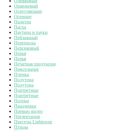
Оливковый
Оранжевый
Осветляющие
Осенние
Палитра
Пасха
Паутина и пауки
Пейзажный
Переписка
Персиковый
Перья
Перья
Печатная продукция
Пиксельные
Пленка
Полутона
Полутона
Портретные
Портретные
Потеки
Праздники
Превью видео
Презентация
Пресеты Lightroom
Птицы