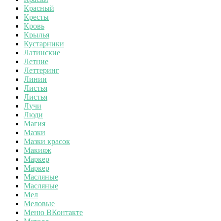
Красный
Кресты
Кровь
Крылья
Кустарники
Латинские
Летние
Леттеринг
Линии
Листья
Листья
Лучи
Люди
Магия
Мазки
Мазки красок
Макияж
Маркер
Маркер
Масляные
Масляные
Мел
Меловые
Меню ВКонтакте