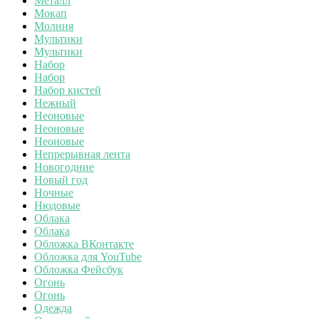
Металл
Мокап
Молния
Мультики
Мультики
Набор
Набор
Набор кистей
Нежный
Неоновые
Неоновые
Неоновые
Непрерывная лента
Новогодние
Новый год
Ночные
Нюдовые
Облака
Облака
Обложка ВКонтакте
Обложка для YouTube
Обложка Фейсбук
Огонь
Огонь
Одежда