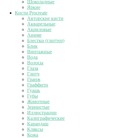
Шоколадные
Яркие
Кисти Procreate
Авторские кисти
Акварельные
Акриловые
Аниме
Блестки (глиттер)
Блик
Винтажные
Вода
Волосы
Глаза
Глитч
Гранж
Граффити
Гуашь
Губы
Животные
Зернистые
Иллюстрации
Калиграфические
Карандаш
Кляксы
Кожа