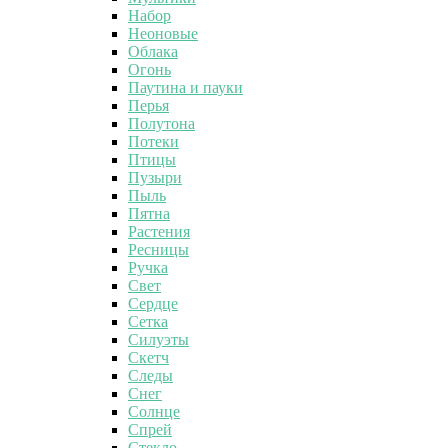
Набор
Неоновые
Облака
Огонь
Паутина и пауки
Перья
Полутона
Потеки
Птицы
Пузыри
Пыль
Пятна
Растения
Ресницы
Ручка
Свет
Сердце
Сетка
Силуэты
Скетч
Следы
Снег
Солнце
Спрей
Стекло