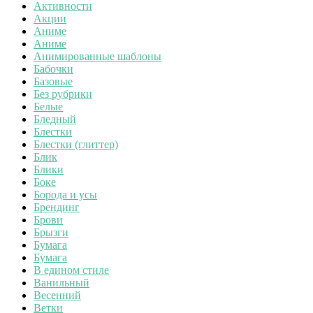
Активности
Акции
Аниме
Аниме
Анимированные шаблоны
Бабочки
Базовые
Без рубрики
Белые
Бледный
Блестки
Блестки (глиттер)
Блик
Блики
Боке
Борода и усы
Брендинг
Брови
Брызги
Бумага
Бумага
В едином стиле
Ванильный
Весенний
Ветки