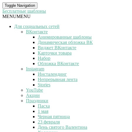
Toggle Navigation
Бесплатные шаблоны
MENU
MENU
Для социальных сетей
ВКонтакте
Анимированные шаблоны
Динамическая обложка ВК
Виджет ВКонтакте
Карточки товара
Набор
Обложка ВКонтакте
Instagram
Инсталендинг
Непрерывная лента
Stories
YouTube
Акции
Праздники
Пасха
1 мая
Черная пятница
23 февраля
День святого Валентина