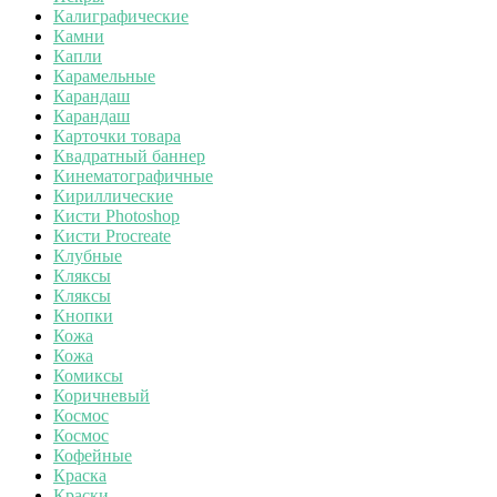
Калиграфические
Камни
Капли
Карамельные
Карандаш
Карандаш
Карточки товара
Квадратный баннер
Кинематографичные
Кириллические
Кисти Photoshop
Кисти Procreate
Клубные
Кляксы
Кляксы
Кнопки
Кожа
Кожа
Комиксы
Коричневый
Космос
Космос
Кофейные
Краска
Краски