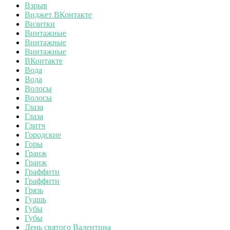
Взрыв
Виджет ВКонтакте
Визитки
Винтажные
Винтажные
Винтажные
ВКонтакте
Вода
Вода
Волосы
Волосы
Глаза
Глаза
Глитч
Городские
Горы
Гранж
Гранж
Граффити
Граффити
Грязь
Гуашь
Губы
Губы
День святого Валентина