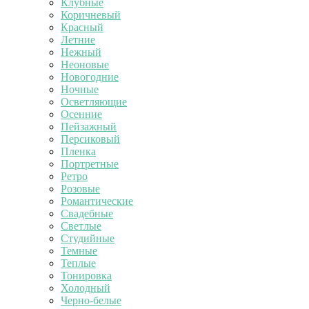
Клубные
Коричневый
Красный
Летние
Нежный
Неоновые
Новогодние
Ночные
Осветляющие
Осенние
Пейзажный
Персиковый
Пленка
Портретные
Ретро
Розовые
Романтические
Свадебные
Светлые
Студийные
Темные
Теплые
Тонировка
Холодный
Черно-белые