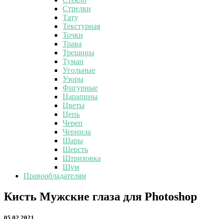
Стрелки
Тату
Текстурная
Точки
Трава
Трещины
Туман
Угольные
Узоры
Фигурные
Царапины
Цветы
Цепь
Череп
Чернила
Шары
Шерсть
Штриховка
Шум
Правообладателям
Кисть
Кисть Мужские глаза для Photoshop
Мужские
глаза
05.02.2021