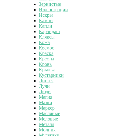
Зернистые
Иллюстрации
Искры
Камни
Капли
Карандаш
Кляксы
Кожа
Космос
Краска
Кресты
Кровь
Крылья
Кустарники
Листья
Лучи
Люди
Магия
Мазки
Маркер
Масляные
Меловые
Металл
Молния
Мультики