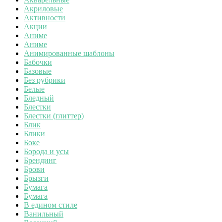
Акриловые
Активности
Акции
Аниме
Аниме
Анимированные шаблоны
Бабочки
Базовые
Без рубрики
Белые
Бледный
Блестки
Блестки (глиттер)
Блик
Блики
Боке
Борода и усы
Брендинг
Брови
Брызги
Бумага
Бумага
В едином стиле
Ванильный