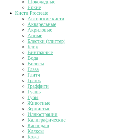
Шоколадные
Яркие
Кисти Procreate
Авторские кисти
Акварельные
Акриловые
Аниме
Блестки (глиттер)
Блик
Винтажные
Вода
Волосы
Глаза
Глитч
Гранж
Граффити
Гуашь
Губы
Животные
Зернистые
Иллюстрации
Калиграфические
Карандаш
Кляксы
Кожа