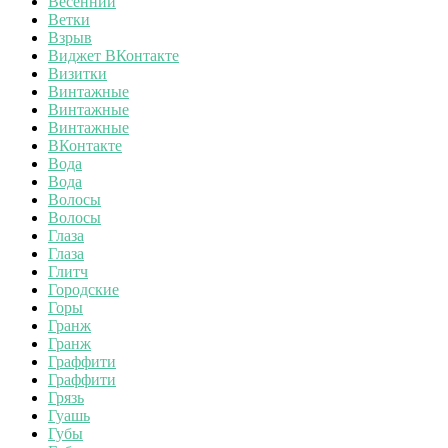
Весенний
Ветки
Взрыв
Виджет ВКонтакте
Визитки
Винтажные
Винтажные
Винтажные
ВКонтакте
Вода
Вода
Волосы
Волосы
Глаза
Глаза
Глитч
Городские
Горы
Гранж
Гранж
Граффити
Граффити
Грязь
Гуашь
Губы