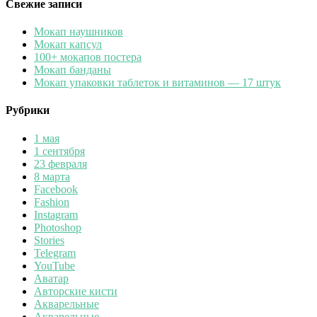
Свежие записи
Мокап наушников
Мокап капсул
100+ мокапов постера
Мокап банданы
Мокап упаковки таблеток и витаминов — 17 штук
Рубрики
1 мая
1 сентября
23 февраля
8 марта
Facebook
Fashion
Instagram
Photoshop
Stories
Telegram
YouTube
Аватар
Авторские кисти
Акварельные
Акварельные