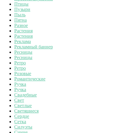
Птицы
Пузыри
Пыль
Пятна
Разное
Растения
Растения
Реклама
Рекламный баннер
Ресницы
Ресницы
Ретро
Ретро
Розовые
Романтические
Ручка
Ручка
Свадебные
Свет
Светлые
Светящиеся
Сердце
Сетка
Силуэты
Синие