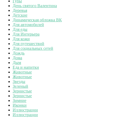
Губы
День святого Валентина
Деревья
Детские
Динамическая обложка ВК
Для автомобилей
Для еды
Для Интерьера
Для кожи
Для путешествий
Для социальных сетей
Дождь
Дома
Дым
Еда и напитки
Животные
Животные
Звезды
Зеленый
Зернистые
Зернистые
Зимние
Иконки
Иллюстрации
Иллюстрации