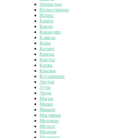
Зернистые
Иллюстрации
Искры
Камни
Капли
Карандаш
Кляксы
Кожа
Космос
Краска
Кресты
Кровь
Крылья
Кустарники
Листья
Лучи
Люди
Магия
Мазки
Маркер
Масляные
Меловые
Металл
Молния
Мультики