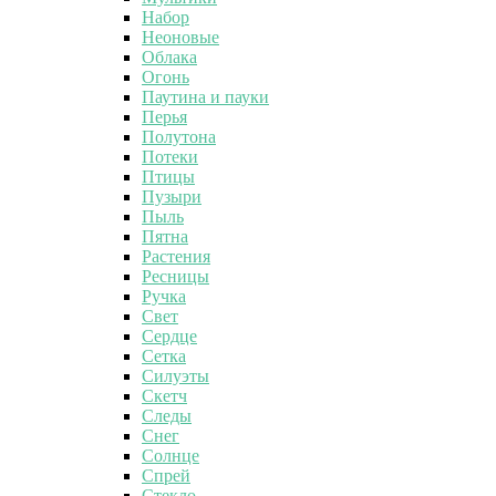
Набор
Неоновые
Облака
Огонь
Паутина и пауки
Перья
Полутона
Потеки
Птицы
Пузыри
Пыль
Пятна
Растения
Ресницы
Ручка
Свет
Сердце
Сетка
Силуэты
Скетч
Следы
Снег
Солнце
Спрей
Стекло