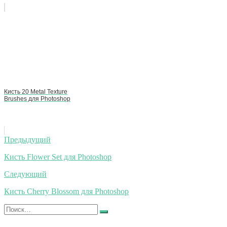
Кисть 20 Metal Texture
Brushes для Photoshop
Навигация
Предыдущий
по
Кисть Flower Set для Photoshop
записям
Следующий
Кисть Cherry Blossom для Photoshop
Искать:
Найти