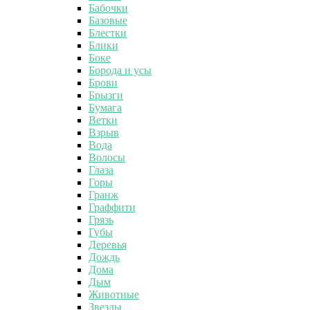
Бабочки
Базовые
Блестки
Блики
Боке
Борода и усы
Брови
Брызги
Бумага
Ветки
Взрыв
Вода
Волосы
Глаза
Горы
Гранж
Граффити
Грязь
Губы
Деревья
Дождь
Дома
Дым
Животные
Звезды