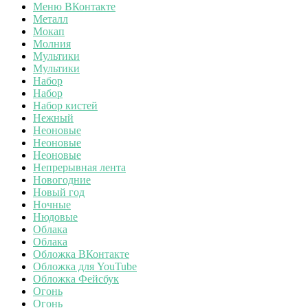
Меню ВКонтакте
Металл
Мокап
Молния
Мультики
Мультики
Набор
Набор
Набор кистей
Нежный
Неоновые
Неоновые
Неоновые
Непрерывная лента
Новогодние
Новый год
Ночные
Нюдовые
Облака
Облака
Обложка ВКонтакте
Обложка для YouTube
Обложка Фейсбук
Огонь
Огонь