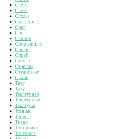
Скетч
Скетч
Следы
Смазанные
Снег
Снег
Солнце
Спортивные
Спрей
Спрей
Стекло
Стрелки
Студийные
Сухие
Тату
Тату
Текстурная
Текстурные
Текстуры
Темные
Теплые
Ткань
Тонировка
Точечные
Точки