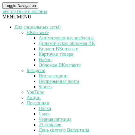
Toggle Navigation
Бесплатные шаблоны
MENU
MENU
Для социальных сетей
ВКонтакте
Анимированные шаблоны
Динамическая обложка ВК
Виджет ВКонтакте
Карточки товара
Набор
Обложка ВКонтакте
Instagram
Инсталендинг
Непрерывная лента
Stories
YouTube
Акции
Праздники
Пасха
1 мая
Черная пятница
23 февраля
День святого Валентина