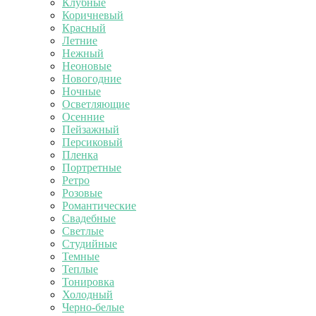
Клубные
Коричневый
Красный
Летние
Нежный
Неоновые
Новогодние
Ночные
Осветляющие
Осенние
Пейзажный
Персиковый
Пленка
Портретные
Ретро
Розовые
Романтические
Свадебные
Светлые
Студийные
Темные
Теплые
Тонировка
Холодный
Черно-белые