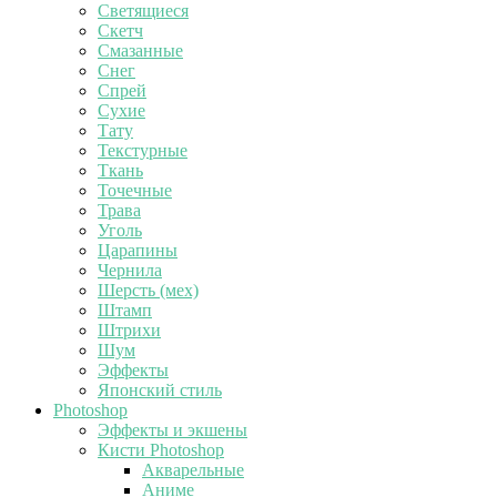
Светящиеся
Скетч
Смазанные
Снег
Спрей
Сухие
Тату
Текстурные
Ткань
Точечные
Трава
Уголь
Царапины
Чернила
Шерсть (мех)
Штамп
Штрихи
Шум
Эффекты
Японский стиль
Photoshop
Эффекты и экшены
Кисти Photoshop
Акварельные
Аниме