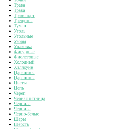
Трава
Трава
Транспорт
Трещины
Туман
Уголь
Угольные
Узоры
Упаковка
Фигурные
Фиолетовые
Холодный
Хэллоуин
Царапины
Царапины
Цветы
Цепь
Череп
Черная пятница
Чернила
Чернила
Черно-белые
Шары
Шерсть