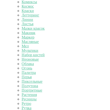
Комиксы
Космос
Краски
Леттеринг
Линии
Листья
Мазки красок
Макияж
Маркер
Масляные
Мел
Мультики
Набор кистей
Неоновые
Облака
Огонь
Палитра
Перья
Пиксельные
Полутона
Портретные
Растения
Ресницы
Ретро
Ручка