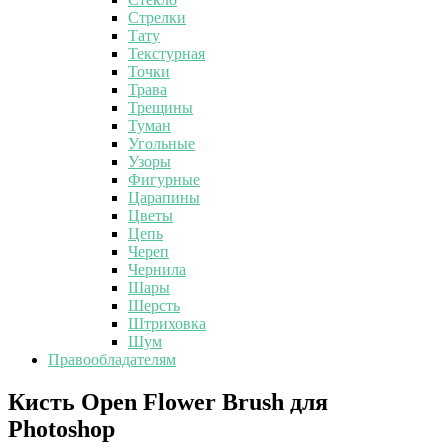
Стрелки
Тату
Текстурная
Точки
Трава
Трещины
Туман
Угольные
Узоры
Фигурные
Царапины
Цветы
Цепь
Череп
Чернила
Шары
Шерсть
Штриховка
Шум
Правообладателям
Кисть
Кисть Open Flower Brush для
Open
Photoshop
Flower