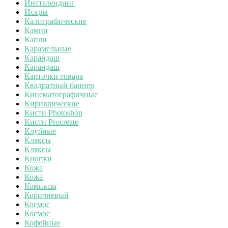
Инсталендинг
Искры
Калиграфические
Камни
Капли
Карамельные
Карандаш
Карандаш
Карточки товара
Квадратный баннер
Кинематографичные
Кириллические
Кисти Photoshop
Кисти Procreate
Клубные
Кляксы
Кляксы
Кнопки
Кожа
Кожа
Комиксы
Коричневый
Космос
Космос
Кофейные