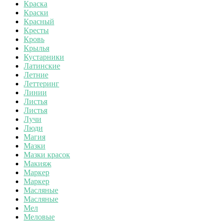
Краска
Краски
Красный
Кресты
Кровь
Крылья
Кустарники
Латинские
Летние
Леттеринг
Линии
Листья
Листья
Лучи
Люди
Магия
Мазки
Мазки красок
Макияж
Маркер
Маркер
Масляные
Масляные
Мел
Меловые