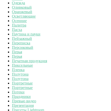
Одежда
Оливковый
Оранжевый
Осветляющие
Осенние
Палитра
Пасха
Паутина и пауки
Пейзажный
Переписка
Персиковый
Перья
Перья
Печатная продукция
Пиксельные
Пленка
Полутона
Полутона
Портретные
Портретные
Потеки
Праздники
Превью видео
Презентация
Пресеты Lightroom