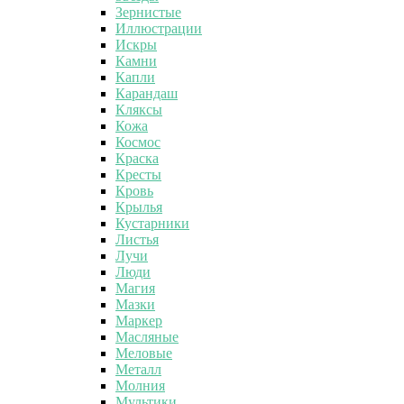
Зернистые
Иллюстрации
Искры
Камни
Капли
Карандаш
Кляксы
Кожа
Космос
Краска
Кресты
Кровь
Крылья
Кустарники
Листья
Лучи
Люди
Магия
Мазки
Маркер
Масляные
Меловые
Металл
Молния
Мультики