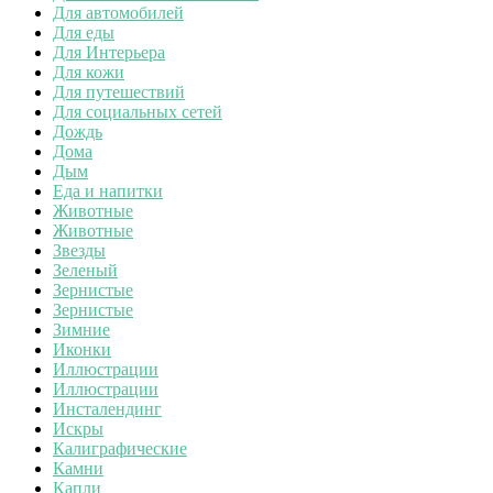
Для автомобилей
Для еды
Для Интерьера
Для кожи
Для путешествий
Для социальных сетей
Дождь
Дома
Дым
Еда и напитки
Животные
Животные
Звезды
Зеленый
Зернистые
Зернистые
Зимние
Иконки
Иллюстрации
Иллюстрации
Инсталендинг
Искры
Калиграфические
Камни
Капли