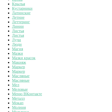
Крылья
Кустарники
Латинские
Летние
Леттеринг
Линии
Листья
Листья
Лучи
Люди
Магия
Мазки
Мазки красок
Макияж
Маркер
Маркер
Масляные
Масляные
Мел
Меловые
Меню ВКонтакте
Металл
Мокап
Молния
Мультики