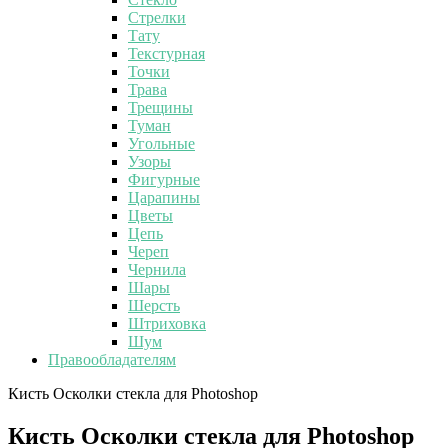
Стрелки
Тату
Текстурная
Точки
Трава
Трещины
Туман
Угольные
Узоры
Фигурные
Царапины
Цветы
Цепь
Череп
Чернила
Шары
Шерсть
Штриховка
Шум
Правообладателям
Кисть Осколки стекла для Photoshop
Кисть Осколки стекла для Photoshop