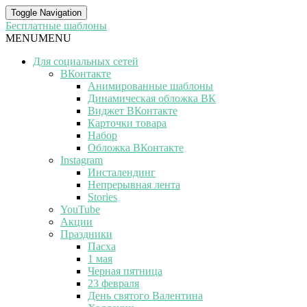
Toggle Navigation
Бесплатные шаблоны
MENU
MENU
Для социальных сетей
ВКонтакте
Анимированные шаблоны
Динамическая обложка ВК
Виджет ВКонтакте
Карточки товара
Набор
Обложка ВКонтакте
Instagram
Инсталендинг
Непрерывная лента
Stories
YouTube
Акции
Праздники
Пасха
1 мая
Черная пятница
23 февраля
День святого Валентина