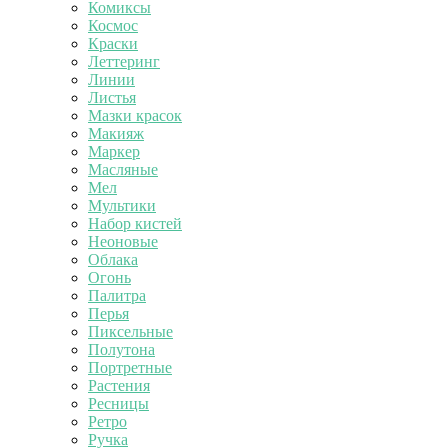
Комиксы
Космос
Краски
Леттеринг
Линии
Листья
Мазки красок
Макияж
Маркер
Масляные
Мел
Мультики
Набор кистей
Неоновые
Облака
Огонь
Палитра
Перья
Пиксельные
Полутона
Портретные
Растения
Ресницы
Ретро
Ручка