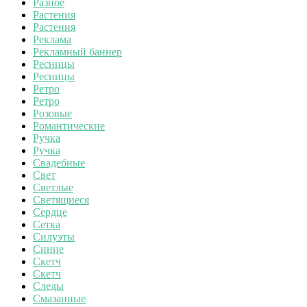
Разное
Растения
Растения
Реклама
Рекламный баннер
Ресницы
Ресницы
Ретро
Ретро
Розовые
Романтические
Ручка
Ручка
Свадебные
Свет
Светлые
Светящиеся
Сердце
Сетка
Силуэты
Синие
Скетч
Скетч
Следы
Смазанные