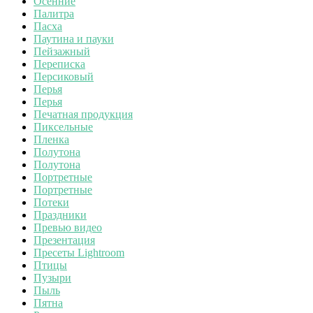
Осенние
Палитра
Пасха
Паутина и пауки
Пейзажный
Переписка
Персиковый
Перья
Перья
Печатная продукция
Пиксельные
Пленка
Полутона
Полутона
Портретные
Портретные
Потеки
Праздники
Превью видео
Презентация
Пресеты Lightroom
Птицы
Пузыри
Пыль
Пятна