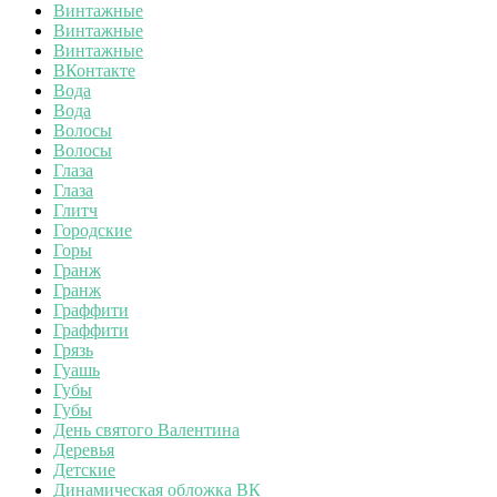
Винтажные
Винтажные
Винтажные
ВКонтакте
Вода
Вода
Волосы
Волосы
Глаза
Глаза
Глитч
Городские
Горы
Гранж
Гранж
Граффити
Граффити
Грязь
Гуашь
Губы
Губы
День святого Валентина
Деревья
Детские
Динамическая обложка ВК