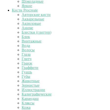
Шоколадные
Яркие
Кисти Procreate
Авторские кисти
Акварельные
Акриловые
Аниме
Блестки (глиттер)
Блик
Винтажные
Вода
Волосы
Глаза
Глитч
Гранж
Граффити
Гуашь
Губы
Животные
Зернистые
Иллюстрации
Калиграфические
Карандаш
Кляксы
Кожа