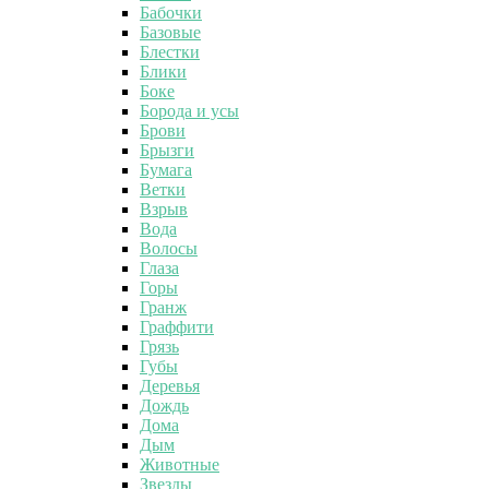
Бабочки
Базовые
Блестки
Блики
Боке
Борода и усы
Брови
Брызги
Бумага
Ветки
Взрыв
Вода
Волосы
Глаза
Горы
Гранж
Граффити
Грязь
Губы
Деревья
Дождь
Дома
Дым
Животные
Звезды