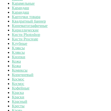
Карамельные
Карандаш
Карандаш
Карточки товара
Квадратный баннер
Кинематографичные
Кириллические
Кисти Photoshop
Кисти Procreate
Клубные
Кляксы
Кляксы
Кнопки
Кожа
Кожа
Комиксы
Коричневый
Космос
Космос
Кофейные
Краска
Краски
Красный
Кресты
Кровь