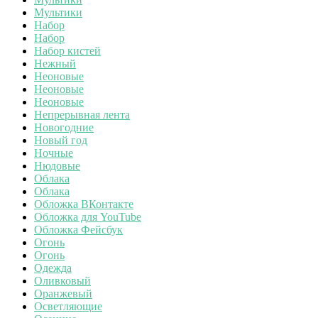
Мультики
Набор
Набор
Набор кистей
Нежный
Неоновые
Неоновые
Неоновые
Непрерывная лента
Новогодние
Новый год
Ночные
Нюдовые
Облака
Облака
Обложка ВКонтакте
Обложка для YouTube
Обложка Фейсбук
Огонь
Огонь
Одежда
Оливковый
Оранжевый
Осветляющие