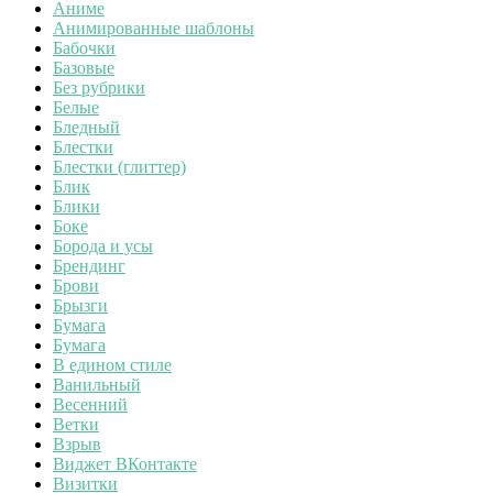
Аниме
Анимированные шаблоны
Бабочки
Базовые
Без рубрики
Белые
Бледный
Блестки
Блестки (глиттер)
Блик
Блики
Боке
Борода и усы
Брендинг
Брови
Брызги
Бумага
Бумага
В едином стиле
Ванильный
Весенний
Ветки
Взрыв
Виджет ВКонтакте
Визитки