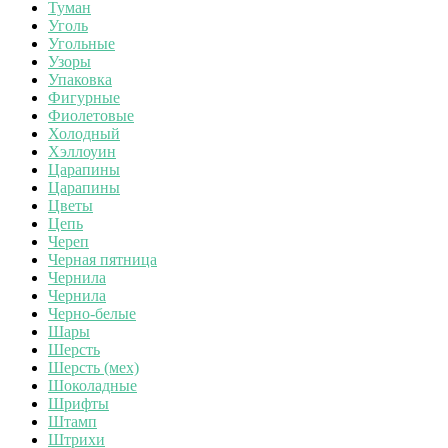
Туман
Уголь
Угольные
Узоры
Упаковка
Фигурные
Фиолетовые
Холодный
Хэллоуин
Царапины
Царапины
Цветы
Цепь
Череп
Черная пятница
Чернила
Чернила
Черно-белые
Шары
Шерсть
Шерсть (мех)
Шоколадные
Шрифты
Штамп
Штрихи