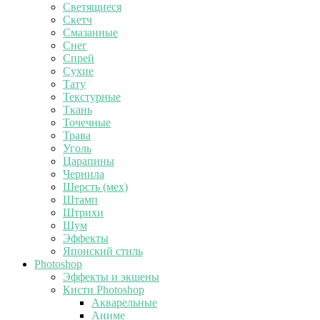
Светящиеся
Скетч
Смазанные
Снег
Спрей
Сухие
Тату
Текстурные
Ткань
Точечные
Трава
Уголь
Царапины
Чернила
Шерсть (мех)
Штамп
Штрихи
Шум
Эффекты
Японский стиль
Photoshop
Эффекты и экшены
Кисти Photoshop
Акварельные
Аниме