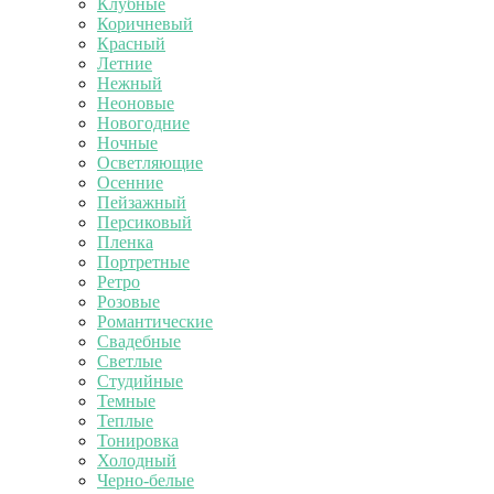
Клубные
Коричневый
Красный
Летние
Нежный
Неоновые
Новогодние
Ночные
Осветляющие
Осенние
Пейзажный
Персиковый
Пленка
Портретные
Ретро
Розовые
Романтические
Свадебные
Светлые
Студийные
Темные
Теплые
Тонировка
Холодный
Черно-белые