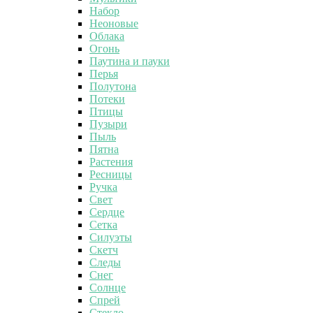
Набор
Неоновые
Облака
Огонь
Паутина и пауки
Перья
Полутона
Потеки
Птицы
Пузыри
Пыль
Пятна
Растения
Ресницы
Ручка
Свет
Сердце
Сетка
Силуэты
Скетч
Следы
Снег
Солнце
Спрей
Стекло