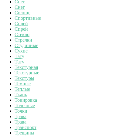
Снег
Снег
Солнце
Спортивные
Спрей
Спрей
Стекло
Стрелки
Студийные
Сухие
Тату
Тату
Текстурная
Текстурные
Текстуры
Темные
Теплые
Ткань
Тонировка
Точечные
Точки
Трава
Трава
Транспорт
Трещины