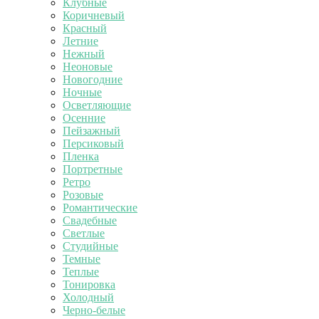
Клубные
Коричневый
Красный
Летние
Нежный
Неоновые
Новогодние
Ночные
Осветляющие
Осенние
Пейзажный
Персиковый
Пленка
Портретные
Ретро
Розовые
Романтические
Свадебные
Светлые
Студийные
Темные
Теплые
Тонировка
Холодный
Черно-белые