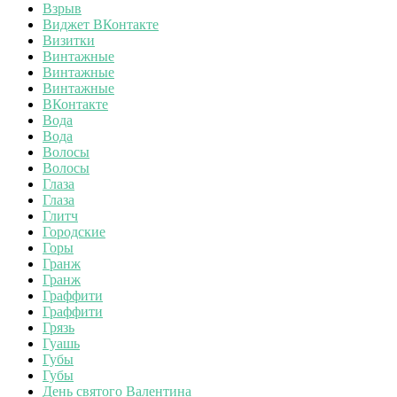
Взрыв
Виджет ВКонтакте
Визитки
Винтажные
Винтажные
Винтажные
ВКонтакте
Вода
Вода
Волосы
Волосы
Глаза
Глаза
Глитч
Городские
Горы
Гранж
Гранж
Граффити
Граффити
Грязь
Гуашь
Губы
Губы
День святого Валентина