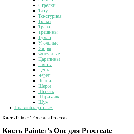
Стрелки
Тату
Текстурная
Точки
Трава
Трещины
Туман
Угольные
Узоры
Фигурные
Царапины
Цветы
Цепь
Череп
Чернила
Шары
Шерсть
Штриховка
Шум
Правообладателям
Кисть Painter’s One для Procreate
Кисть Painter’s One для Procreate