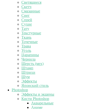
Светящиеся
Скетч
Смазанные
Снег
Спрей
Сухие
Тату
Текстурные
Ткань
Точечные
Трава
Уголь
Царапины
Чернила
Шерсть (мех)
Штамп
Штрихи
Шум
Эффекты
Японский стиль
Photoshop
Эффекты и экшены
Кисти Photoshop
Акварельные
Аниме