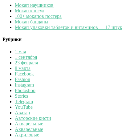
Мокап наушников
Мокап капсул
100+ мокапов постера
Мокап банданы
Мокап упаковки таблеток и витаминов — 17 штук
Рубрики
1 мая
1 сентября
23 февраля
8 марта
Facebook
Fashion
Instagram
Photoshop
Stories
Telegram
YouTube
Аватар
Авторские кисти
Акварельные
Акварельные
Акриловые