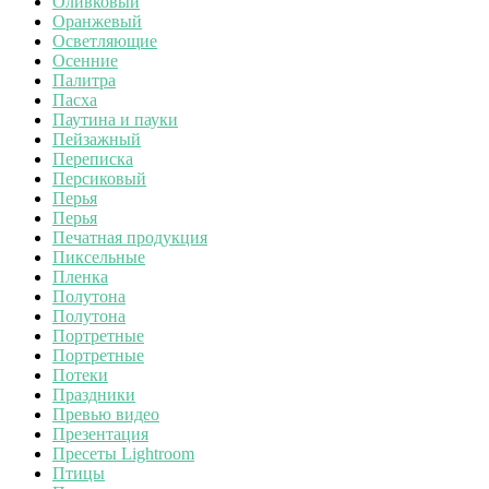
Оливковый
Оранжевый
Осветляющие
Осенние
Палитра
Пасха
Паутина и пауки
Пейзажный
Переписка
Персиковый
Перья
Перья
Печатная продукция
Пиксельные
Пленка
Полутона
Полутона
Портретные
Портретные
Потеки
Праздники
Превью видео
Презентация
Пресеты Lightroom
Птицы