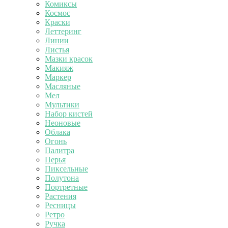
Комиксы
Космос
Краски
Леттеринг
Линии
Листья
Мазки красок
Макияж
Маркер
Масляные
Мел
Мультики
Набор кистей
Неоновые
Облака
Огонь
Палитра
Перья
Пиксельные
Полутона
Портретные
Растения
Ресницы
Ретро
Ручка