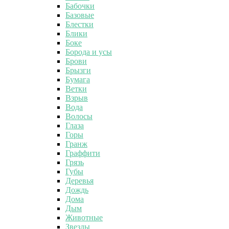
Бабочки
Базовые
Блестки
Блики
Боке
Борода и усы
Брови
Брызги
Бумага
Ветки
Взрыв
Вода
Волосы
Глаза
Горы
Гранж
Граффити
Грязь
Губы
Деревья
Дождь
Дома
Дым
Животные
Звезды