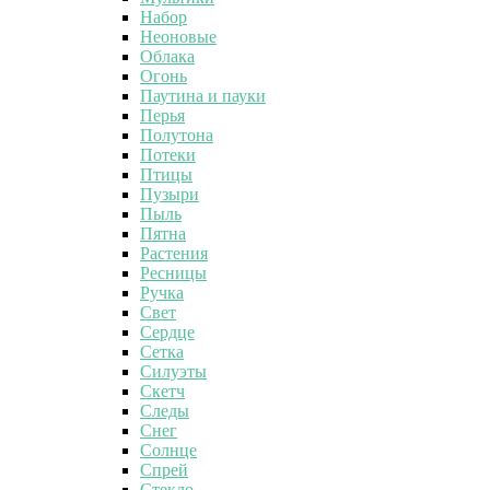
Набор
Неоновые
Облака
Огонь
Паутина и пауки
Перья
Полутона
Потеки
Птицы
Пузыри
Пыль
Пятна
Растения
Ресницы
Ручка
Свет
Сердце
Сетка
Силуэты
Скетч
Следы
Снег
Солнце
Спрей
Стекло