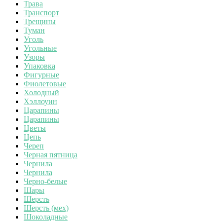
Трава
Транспорт
Трещины
Туман
Уголь
Угольные
Узоры
Упаковка
Фигурные
Фиолетовые
Холодный
Хэллоуин
Царапины
Царапины
Цветы
Цепь
Череп
Черная пятница
Чернила
Чернила
Черно-белые
Шары
Шерсть
Шерсть (мех)
Шоколадные