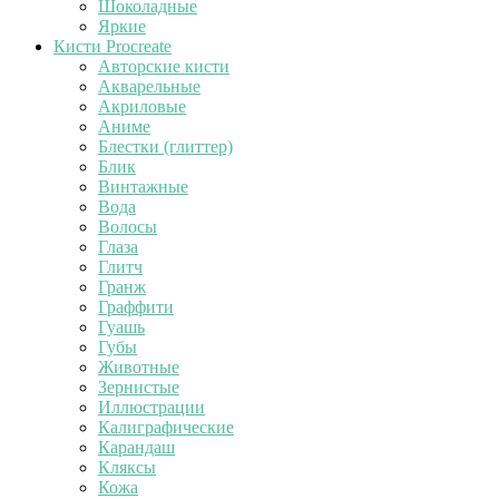
Шоколадные
Яркие
Кисти Procreate
Авторские кисти
Акварельные
Акриловые
Аниме
Блестки (глиттер)
Блик
Винтажные
Вода
Волосы
Глаза
Глитч
Гранж
Граффити
Гуашь
Губы
Животные
Зернистые
Иллюстрации
Калиграфические
Карандаш
Кляксы
Кожа