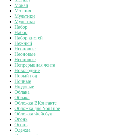
Мокап
Молния
Мультики
Мультики
Набор
Набор
Набор кистей
Нежный
Неоновые
Неоновые
Неоновые
Непрерывная лента
Новогодние
Новый год
Ночные
Нюдовые
Облака
Облака
Обложка ВКонтакте
Обложка для YouTube
Обложка Фейсбук
Огонь
Огонь
Одежда