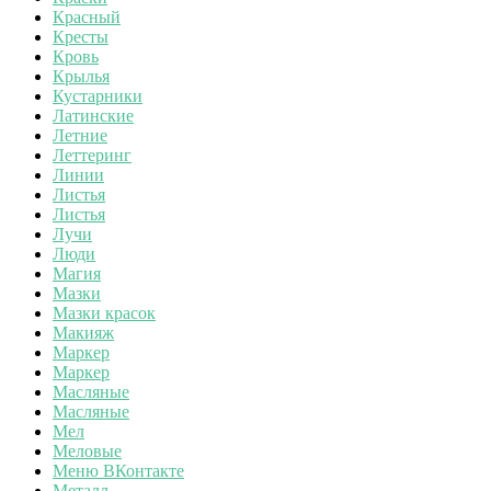
Красный
Кресты
Кровь
Крылья
Кустарники
Латинские
Летние
Леттеринг
Линии
Листья
Листья
Лучи
Люди
Магия
Мазки
Мазки красок
Макияж
Маркер
Маркер
Масляные
Масляные
Мел
Меловые
Меню ВКонтакте
Металл