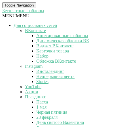
Toggle Navigation
Бесплатные шаблоны
MENU
MENU
Для социальных сетей
ВКонтакте
Анимированные шаблоны
Динамическая обложка ВК
Виджет ВКонтакте
Карточки товара
Набор
Обложка ВКонтакте
Instagram
Инсталендинг
Непрерывная лента
Stories
YouTube
Акции
Праздники
Пасха
1 мая
Черная пятница
23 февраля
День святого Валентина