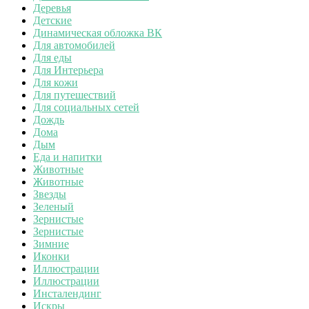
Деревья
Детские
Динамическая обложка ВК
Для автомобилей
Для еды
Для Интерьера
Для кожи
Для путешествий
Для социальных сетей
Дождь
Дома
Дым
Еда и напитки
Животные
Животные
Звезды
Зеленый
Зернистые
Зернистые
Зимние
Иконки
Иллюстрации
Иллюстрации
Инсталендинг
Искры