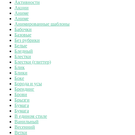
Активности
Акции
Аниме
Аниме
Анимированные шаблоны
Бабочки
Базовые
Без рубрики
Белые
Бледный
Блестки
Блестки (глиттер)
Блик
Блики
Боке
Борода и усы
Брендинг
Брови
Брызги
Бумага
Бумага
В едином стиле
Ванильный
Весенний
Ветки