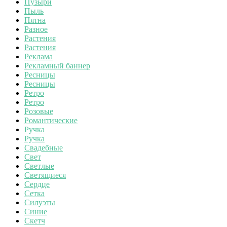
Пузыри
Пыль
Пятна
Разное
Растения
Растения
Реклама
Рекламный баннер
Ресницы
Ресницы
Ретро
Ретро
Розовые
Романтические
Ручка
Ручка
Свадебные
Свет
Светлые
Светящиеся
Сердце
Сетка
Силуэты
Синие
Скетч