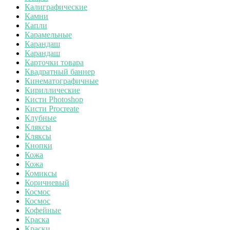
Калиграфические
Камни
Капли
Карамельные
Карандаш
Карандаш
Карточки товара
Квадратный баннер
Кинематографичные
Кириллические
Кисти Photoshop
Кисти Procreate
Клубные
Кляксы
Кляксы
Кнопки
Кожа
Кожа
Комиксы
Коричневый
Космос
Космос
Кофейные
Краска
Краски