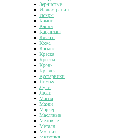
Зернистые
Иллюстрации
Искры
Камни
Капли
Карандаш
Кляксы
Кожа
Космос
Краска
Кресты
Кровь
Крылья
Кустарники
Листья
Лучи
Люди
Магия
Мазки
Маркер
Масляные
Меловые
Металл
Молния
Мультики