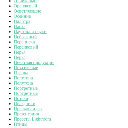
Оливковый
Оранжевый
Осветляющие
Осенние
Палитра
Пасха
Паутина и пауки
Пейзажный
Переписка
Персиковый
Перья
Перья
Печатная продукция
Пиксельные
Пленка
Полутона
Полутона
Портретные
Портретные
Потеки
Праздники
Превью видео
Презентация
Пресеты Lightroom
Птицы