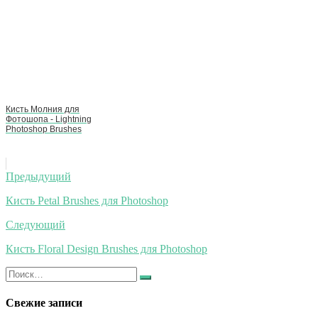
Кисть Молния для
Фотошопа - Lightning
Photoshop Brushes
Навигация
Предыдущий
по
Кисть Petal Brushes для Photoshop
записям
Следующий
Кисть Floral Design Brushes для Photoshop
Искать:
Найти
Свежие записи