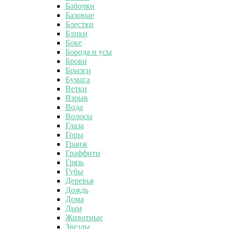
Бабочки
Базовые
Блестки
Блики
Боке
Борода и усы
Брови
Брызги
Бумага
Ветки
Взрыв
Вода
Волосы
Глаза
Горы
Гранж
Граффити
Грязь
Губы
Деревья
Дождь
Дома
Дым
Животные
Звезды