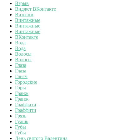
Взрыв
Виджет ВКонтакте
Визитки
Винтажные
Винтажные
Винтажные
ВКонтакте
Вода
Вода
Волосы
Волосы
Глаза
Глаза
Глитч
Городские
Горы
Гранж
Гранж
Граффити
Граффити
Грязь
Гуашь
Губы
Губы
День святого Валентина