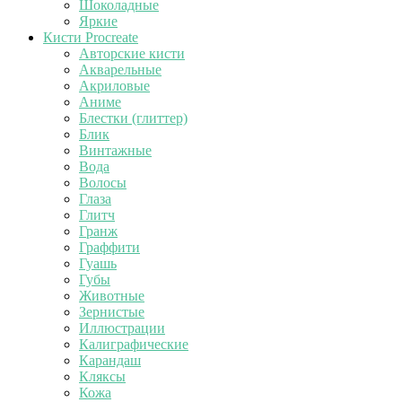
Шоколадные
Яркие
Кисти Procreate
Авторские кисти
Акварельные
Акриловые
Аниме
Блестки (глиттер)
Блик
Винтажные
Вода
Волосы
Глаза
Глитч
Гранж
Граффити
Гуашь
Губы
Животные
Зернистые
Иллюстрации
Калиграфические
Карандаш
Кляксы
Кожа