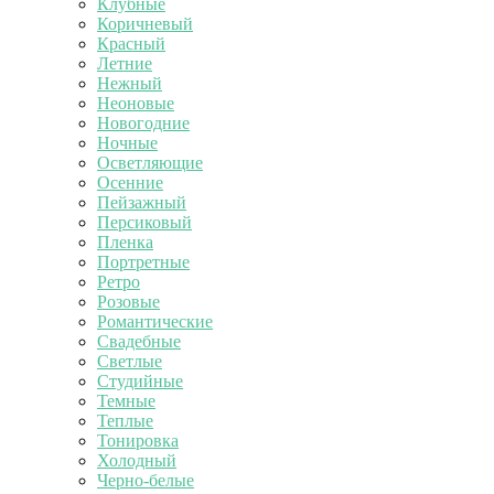
Клубные
Коричневый
Красный
Летние
Нежный
Неоновые
Новогодние
Ночные
Осветляющие
Осенние
Пейзажный
Персиковый
Пленка
Портретные
Ретро
Розовые
Романтические
Свадебные
Светлые
Студийные
Темные
Теплые
Тонировка
Холодный
Черно-белые