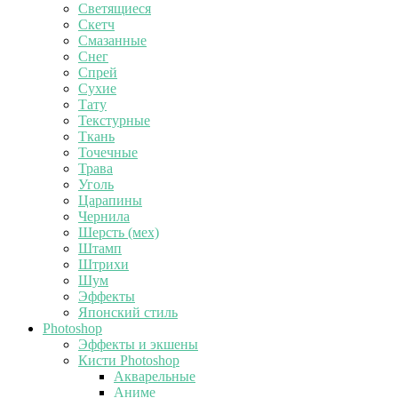
Светящиеся
Скетч
Смазанные
Снег
Спрей
Сухие
Тату
Текстурные
Ткань
Точечные
Трава
Уголь
Царапины
Чернила
Шерсть (мех)
Штамп
Штрихи
Шум
Эффекты
Японский стиль
Photoshop
Эффекты и экшены
Кисти Photoshop
Акварельные
Аниме