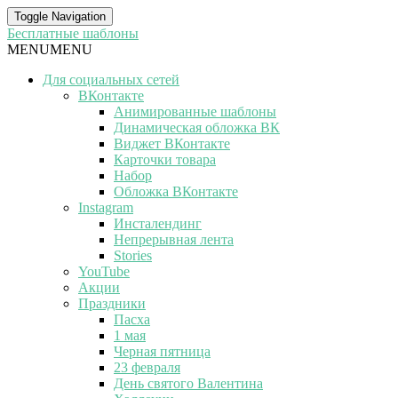
Toggle Navigation
Бесплатные шаблоны
MENU
MENU
Для социальных сетей
ВКонтакте
Анимированные шаблоны
Динамическая обложка ВК
Виджет ВКонтакте
Карточки товара
Набор
Обложка ВКонтакте
Instagram
Инсталендинг
Непрерывная лента
Stories
YouTube
Акции
Праздники
Пасха
1 мая
Черная пятница
23 февраля
День святого Валентина