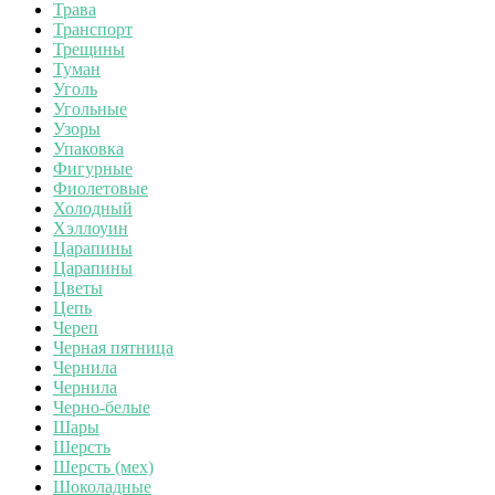
Трава
Транспорт
Трещины
Туман
Уголь
Угольные
Узоры
Упаковка
Фигурные
Фиолетовые
Холодный
Хэллоуин
Царапины
Царапины
Цветы
Цепь
Череп
Черная пятница
Чернила
Чернила
Черно-белые
Шары
Шерсть
Шерсть (мех)
Шоколадные