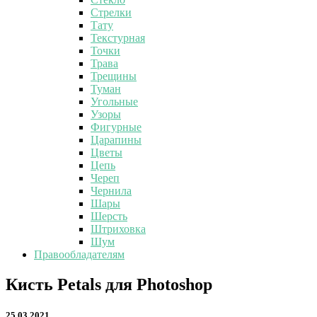
Стрелки
Тату
Текстурная
Точки
Трава
Трещины
Туман
Угольные
Узоры
Фигурные
Царапины
Цветы
Цепь
Череп
Чернила
Шары
Шерсть
Штриховка
Шум
Правообладателям
Кисть
Кисть Petals для Photoshop
Petals
для
25.03.2021