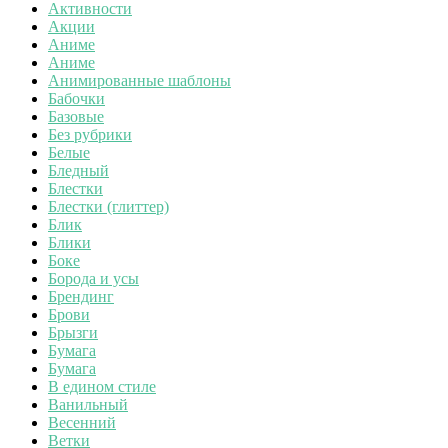
Активности
Акции
Аниме
Аниме
Анимированные шаблоны
Бабочки
Базовые
Без рубрики
Белые
Бледный
Блестки
Блестки (глиттер)
Блик
Блики
Боке
Борода и усы
Брендинг
Брови
Брызги
Бумага
Бумага
В едином стиле
Ванильный
Весенний
Ветки