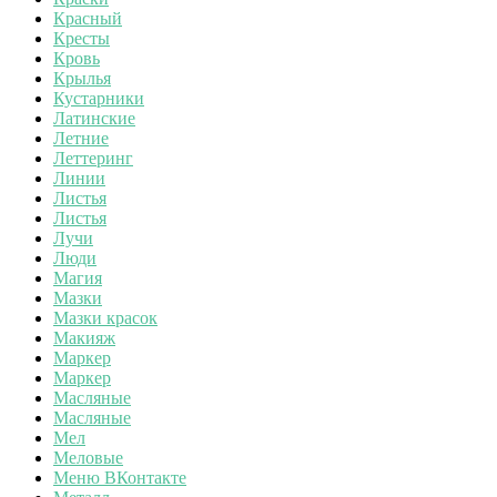
Красный
Кресты
Кровь
Крылья
Кустарники
Латинские
Летние
Леттеринг
Линии
Листья
Листья
Лучи
Люди
Магия
Мазки
Мазки красок
Макияж
Маркер
Маркер
Масляные
Масляные
Мел
Меловые
Меню ВКонтакте