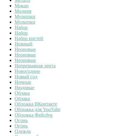
Металл
Мокап
Молния
Мультики
Мультики
Набор
Набор
Набор кистей
Нежный
Неоновые
Неоновые
Неоновые
Непрерывная лента
Новогодние
Новый год
Ночные
Нюдовые
Облака
Облака
Обложка ВКонтакте
Обложка для YouTube
Обложка Фейсбук
Огонь
Огонь
Одежда