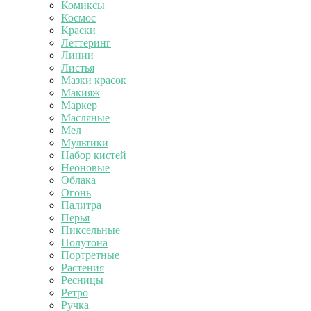
Комиксы
Космос
Краски
Леттеринг
Линии
Листья
Мазки красок
Макияж
Маркер
Масляные
Мел
Мультики
Набор кистей
Неоновые
Облака
Огонь
Палитра
Перья
Пиксельные
Полутона
Портретные
Растения
Ресницы
Ретро
Ручка