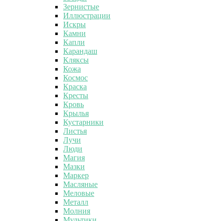
Зернистые
Иллюстрации
Искры
Камни
Капли
Карандаш
Кляксы
Кожа
Космос
Краска
Кресты
Кровь
Крылья
Кустарники
Листья
Лучи
Люди
Магия
Мазки
Маркер
Масляные
Меловые
Металл
Молния
Мультики