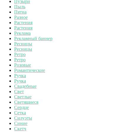
Пузыри
Пыль
Пятна
Разное
Растения
Растения
Реклама
Рекламный баннер
Ресницы
Ресницы
Ретро
Ретро
Розовые
Романтические
Ручка
Ручка
Свадебные
Свет
Светлые
Светящиеся
Сердце
Сетка
Силуэты
Синие
Скетч