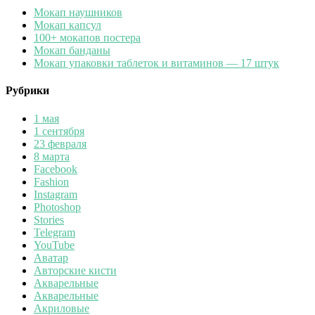
Мокап наушников
Мокап капсул
100+ мокапов постера
Мокап банданы
Мокап упаковки таблеток и витаминов — 17 штук
Рубрики
1 мая
1 сентября
23 февраля
8 марта
Facebook
Fashion
Instagram
Photoshop
Stories
Telegram
YouTube
Аватар
Авторские кисти
Акварельные
Акварельные
Акриловые