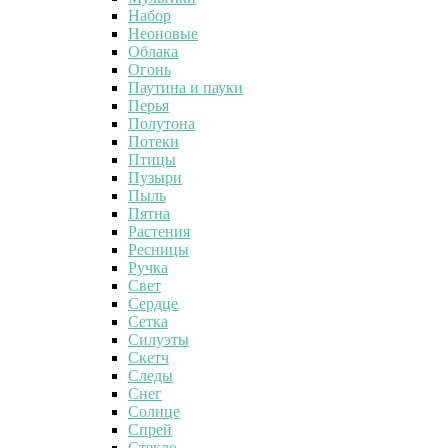
Набор
Неоновые
Облака
Огонь
Паутина и пауки
Перья
Полутона
Потеки
Птицы
Пузыри
Пыль
Пятна
Растения
Ресницы
Ручка
Свет
Сердце
Сетка
Силуэты
Скетч
Следы
Снег
Солнце
Спрей
Стекло