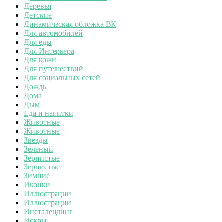
Деревья
Детские
Динамическая обложка ВК
Для автомобилей
Для еды
Для Интерьера
Для кожи
Для путешествий
Для социальных сетей
Дождь
Дома
Дым
Еда и напитки
Животные
Животные
Звезды
Зеленый
Зернистые
Зернистые
Зимние
Иконки
Иллюстрации
Иллюстрации
Инсталендинг
Искры