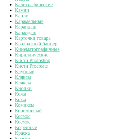
Калиграфические
Камни
Капли
Карамельные
Карандаш
Карандаш
Карточки товара
Квадратный баннер
Кинематографичные
Кириллические
Кисти Photoshop
Кисти Procreate
Клубные
Кляксы
Кляксы
Кнопки
Кожа
Кожа
Комиксы
Коричневый
Космос
Космос
Кофейные
Краска
Краски