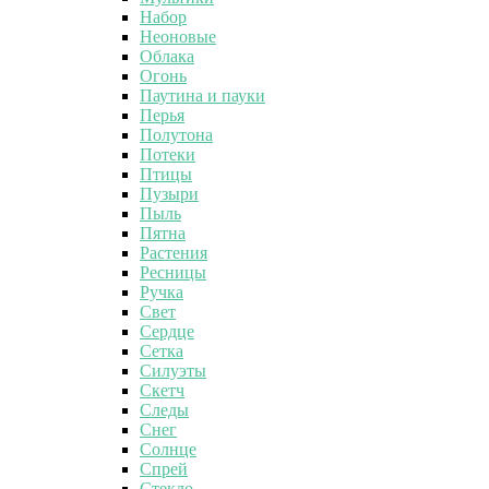
Набор
Неоновые
Облака
Огонь
Паутина и пауки
Перья
Полутона
Потеки
Птицы
Пузыри
Пыль
Пятна
Растения
Ресницы
Ручка
Свет
Сердце
Сетка
Силуэты
Скетч
Следы
Снег
Солнце
Спрей
Стекло