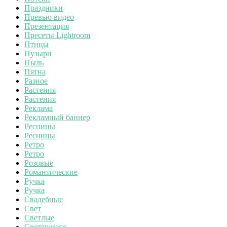
Праздники
Превью видео
Презентация
Пресеты Lightroom
Птицы
Пузыри
Пыль
Пятна
Разное
Растения
Растения
Реклама
Рекламный баннер
Ресницы
Ресницы
Ретро
Ретро
Розовые
Романтические
Ручка
Ручка
Свадебные
Свет
Светлые
Светящиеся