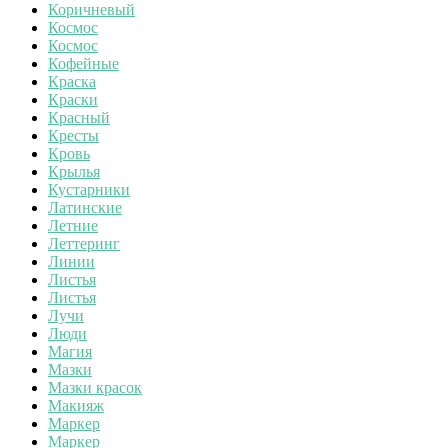
Коричневый
Космос
Космос
Кофейные
Краска
Краски
Красный
Кресты
Кровь
Крылья
Кустарники
Латинские
Летние
Леттеринг
Линии
Листья
Листья
Лучи
Люди
Магия
Мазки
Мазки красок
Макияж
Маркер
Маркер