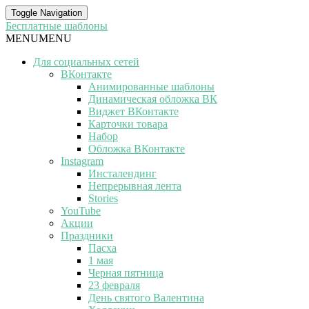
Toggle Navigation
Бесплатные шаблоны
MENU
MENU
Для социальных сетей
ВКонтакте
Анимированные шаблоны
Динамическая обложка ВК
Виджет ВКонтакте
Карточки товара
Набор
Обложка ВКонтакте
Instagram
Инсталендинг
Непрерывная лента
Stories
YouTube
Акции
Праздники
Пасха
1 мая
Черная пятница
23 февраля
День святого Валентина