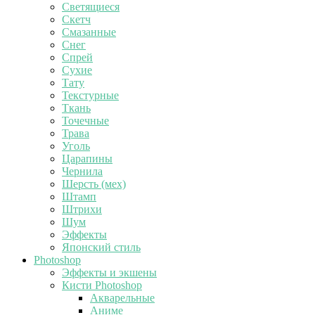
Светящиеся
Скетч
Смазанные
Снег
Спрей
Сухие
Тату
Текстурные
Ткань
Точечные
Трава
Уголь
Царапины
Чернила
Шерсть (мех)
Штамп
Штрихи
Шум
Эффекты
Японский стиль
Photoshop
Эффекты и экшены
Кисти Photoshop
Акварельные
Аниме