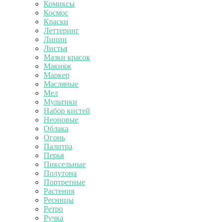
Комиксы
Космос
Краски
Леттеринг
Линии
Листья
Мазки красок
Макияж
Маркер
Масляные
Мел
Мультики
Набор кистей
Неоновые
Облака
Огонь
Палитра
Перья
Пиксельные
Полутона
Портретные
Растения
Ресницы
Ретро
Ручка