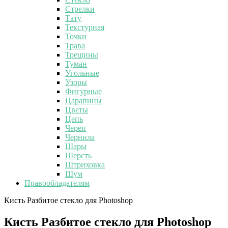
Стрелки
Тату
Текстурная
Точки
Трава
Трещины
Туман
Угольные
Узоры
Фигурные
Царапины
Цветы
Цепь
Череп
Чернила
Шары
Шерсть
Штриховка
Шум
Правообладателям
Кисть Разбитое стекло для Photoshop
Кисть Разбитое стекло для Photoshop