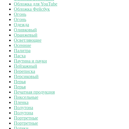
Обложка для YouTube
Обложка Фейсбук
Огонь
Огонь
Одежда
Оливковый
Оранжевый
Осветляющие
Осенние
Палитра
Пасха
Паутина и пауки
Пейзажный
Переписка
Персиковый
Перья
Перья
Печатная продукция
Пиксельные
Пленка
Полутона
Полутона
Портретные
Портретные
Потеки