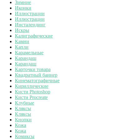
Зимние
Иконки
Иллюстрации
Иллюстрации
Инсталендинг
Искры
Калиграфические
Камни
Капли
Карамельные
Карандаш
Карандаш
Карточки товара
Квадратный баннер
Кинематографичные
Кириллические
Кисти Photoshop
Кисти Procreate
Клубные
Кляксы
Кляксы
Кнопки
Кожа
Кожа
Комиксы