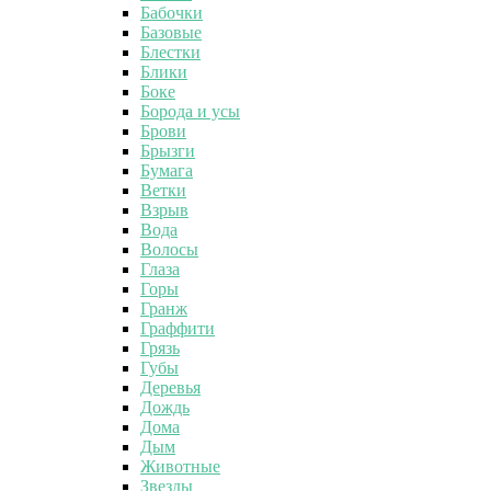
Бабочки
Базовые
Блестки
Блики
Боке
Борода и усы
Брови
Брызги
Бумага
Ветки
Взрыв
Вода
Волосы
Глаза
Горы
Гранж
Граффити
Грязь
Губы
Деревья
Дождь
Дома
Дым
Животные
Звезды