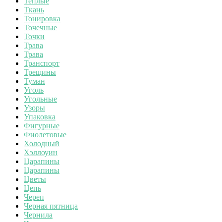
Теплые
Ткань
Тонировка
Точечные
Точки
Трава
Трава
Транспорт
Трещины
Туман
Уголь
Угольные
Узоры
Упаковка
Фигурные
Фиолетовые
Холодный
Хэллоуин
Царапины
Царапины
Цветы
Цепь
Череп
Черная пятница
Чернила