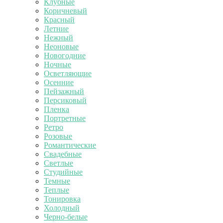
Клубные
Коричневый
Красный
Летние
Нежный
Неоновые
Новогодние
Ночные
Осветляющие
Осенние
Пейзажный
Персиковый
Пленка
Портретные
Ретро
Розовые
Романтические
Свадебные
Светлые
Студийные
Темные
Теплые
Тонировка
Холодный
Черно-белые