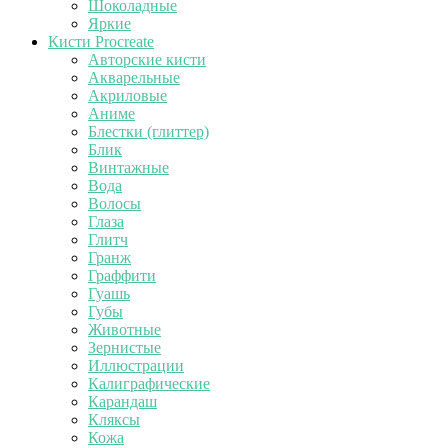
Шоколадные
Яркие
Кисти Procreate
Авторские кисти
Акварельные
Акриловые
Аниме
Блестки (глиттер)
Блик
Винтажные
Вода
Волосы
Глаза
Глитч
Гранж
Граффити
Гуашь
Губы
Животные
Зернистые
Иллюстрации
Калиграфические
Карандаш
Кляксы
Кожа