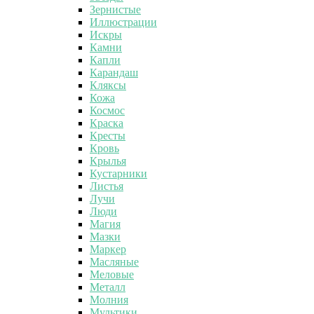
Зернистые
Иллюстрации
Искры
Камни
Капли
Карандаш
Кляксы
Кожа
Космос
Краска
Кресты
Кровь
Крылья
Кустарники
Листья
Лучи
Люди
Магия
Мазки
Маркер
Масляные
Меловые
Металл
Молния
Мультики