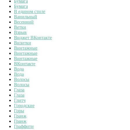
Бумага
Бумага
В едином стиле
Ванильный
Весенний
Ветки
Взрыв
Виджет ВКонтакте
Визитки
Винтажные
Винтажные
Винтажные
ВКонтакте
Вода
Вода
Волосы
Волосы
Глаза
Глаза
Глитч
Городские
Горы
Гранж
Гранж
Граффити