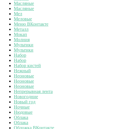
Масляные
Масляные
Мел
Меловые
Меню ВКонтакте
Металл
Мокап
Молния
Мультики
Мультики
Набор
Набор
Набор кистей
Нежный
Неоновые
Неоновые
Неоновые
Непрерывная лента
Новогодние
Новый год
Ночные
Нюдовые
Облака
Облака
Обложка ВКонтакте