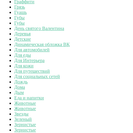
Граффити
Грязь
Гуашь
Губы
Губы
День святого Валентина
Деревья
Детские
Динамическая обложка ВК
Для автомобилей
Для еды
Для Интерьера
Для кожи
Для путешествий
Для социальных сетей
Дождь
Дома
Дым
Еда и напитки
Животные
Животные
Звезды
Зеленый
Зернистые
Зернистые