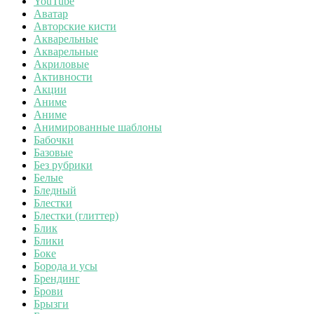
YouTube
Аватар
Авторские кисти
Акварельные
Акварельные
Акриловые
Активности
Акции
Аниме
Аниме
Анимированные шаблоны
Бабочки
Базовые
Без рубрики
Белые
Бледный
Блестки
Блестки (глиттер)
Блик
Блики
Боке
Борода и усы
Брендинг
Брови
Брызги