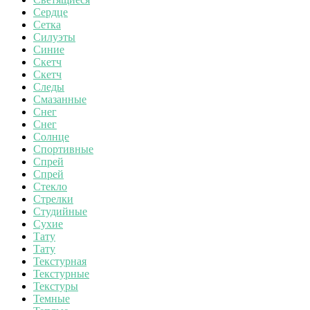
Сердце
Сетка
Силуэты
Синие
Скетч
Скетч
Следы
Смазанные
Снег
Снег
Солнце
Спортивные
Спрей
Спрей
Стекло
Стрелки
Студийные
Сухие
Тату
Тату
Текстурная
Текстурные
Текстуры
Темные