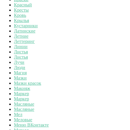
Красный
Кресты
Кровь
Крылья
Кустарники
Латинские
Летние
Леттеринг
Линии
Листья
Листья
Лучи
Люди
Магия
Мазки
Мазки красок
Макияж
Маркер
Маркер
Масляные
Масляные
Мел
Меловые
Меню ВКонтакте