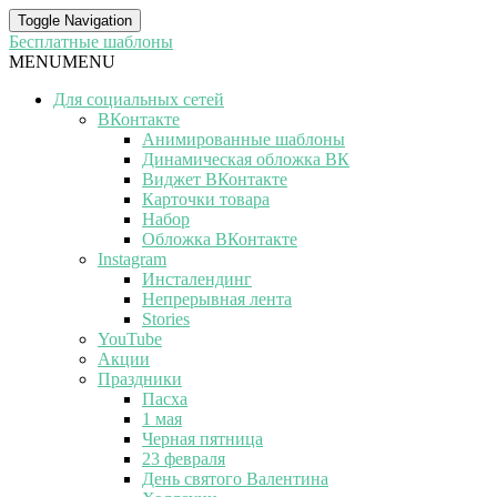
Toggle Navigation
Бесплатные шаблоны
MENU
MENU
Для социальных сетей
ВКонтакте
Анимированные шаблоны
Динамическая обложка ВК
Виджет ВКонтакте
Карточки товара
Набор
Обложка ВКонтакте
Instagram
Инсталендинг
Непрерывная лента
Stories
YouTube
Акции
Праздники
Пасха
1 мая
Черная пятница
23 февраля
День святого Валентина