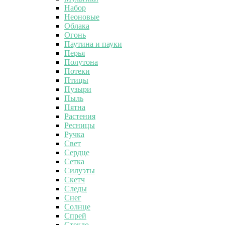
Набор
Неоновые
Облака
Огонь
Паутина и пауки
Перья
Полутона
Потеки
Птицы
Пузыри
Пыль
Пятна
Растения
Ресницы
Ручка
Свет
Сердце
Сетка
Силуэты
Скетч
Следы
Снег
Солнце
Спрей
Стекло