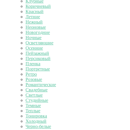
Клубные
Коричневый
Красный
Летние
Нежный
Неоновые
Новогодние
Ночные
Осветляющие
Осенние
Пейзажный
Персиковый
Пленка
Портретные
Ретро
Розовые
Романтические
Свадебные
Светлые
Студийные
Темные
Теплые
Тонировка
Холодный
Черно-белые