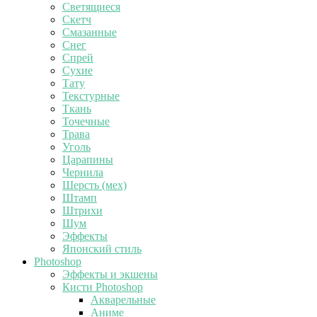
Светящиеся
Скетч
Смазанные
Снег
Спрей
Сухие
Тату
Текстурные
Ткань
Точечные
Трава
Уголь
Царапины
Чернила
Шерсть (мех)
Штамп
Штрихи
Шум
Эффекты
Японский стиль
Photoshop
Эффекты и экшены
Кисти Photoshop
Акварельные
Аниме