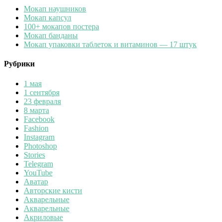
Мокап наушников
Мокап капсул
100+ мокапов постера
Мокап банданы
Мокап упаковки таблеток и витаминов — 17 штук
Рубрики
1 мая
1 сентября
23 февраля
8 марта
Facebook
Fashion
Instagram
Photoshop
Stories
Telegram
YouTube
Аватар
Авторские кисти
Акварельные
Акварельные
Акриловые