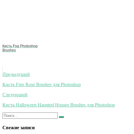
Кисть Fog Photoshop
Brushes
Навигация
Предыдущий
по
Кисть Free Rose Brushes для Photoshop
записям
Следующий
Кисть Halloween Haunted Houses Brushes для Photoshop
Искать:
Найти
Свежие записи