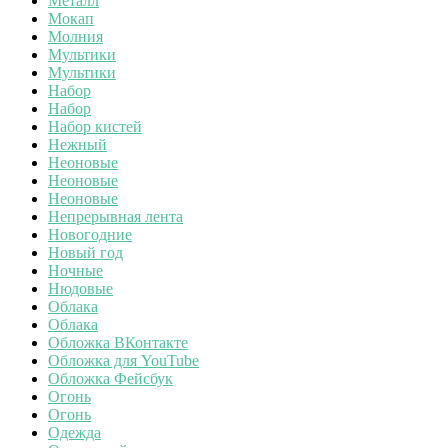
Металл
Мокап
Молния
Мультики
Мультики
Набор
Набор
Набор кистей
Нежный
Неоновые
Неоновые
Неоновые
Непрерывная лента
Новогодние
Новый год
Ночные
Нюдовые
Облака
Облака
Обложка ВКонтакте
Обложка для YouTube
Обложка Фейсбук
Огонь
Огонь
Одежда