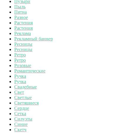
Пузыри
Пыль
Пятна
Разное
Растения
Растения
Реклама
Рекламный баннер
Ресницы
Ресницы
Ретро
Ретро
Розовые
Романтические
Ручка
Ручка
Свадебные
Свет
Светлые
Светящиеся
Сердце
Сетка
Силуэты
Синие
Скетч