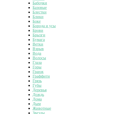
Бабочки
Базовые
Блестки
Блики
Боке
Борода и усы
Брови
Брызги
Бумага
Ветки
Взрыв
Вода
Волосы
Глаза
Горы
Гранж
Граффити
Грязь
Губы
Деревья
Дождь
Дома
Дым
Животные
Звезды