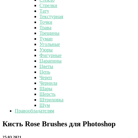
Стрелки
Тату
Текстурная
Точки
Трава
Трещины
Туман
Угольные
Узоры
Фигурные
Царапины
Цветы
Цепь
Череп
Чернила
Шары
Шерсть
Штриховка
Шум
Правообладателям
Кисть
Кисть Rose Brushes для Photoshop
Rose
Brushes
25.03.2021