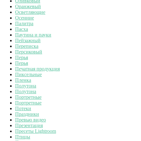
Оливковый
Оранжевый
Осветляющие
Осенние
Палитра
Пасха
Паутина и пауки
Пейзажный
Переписка
Персиковый
Перья
Перья
Печатная продукция
Пиксельные
Пленка
Полутона
Полутона
Портретные
Портретные
Потеки
Праздники
Превью видео
Презентация
Пресеты Lightroom
Птицы