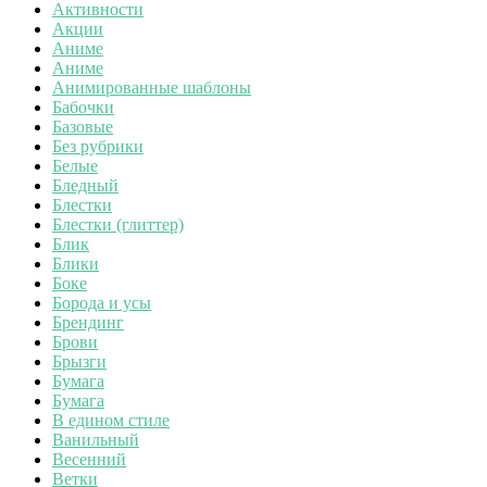
Активности
Акции
Аниме
Аниме
Анимированные шаблоны
Бабочки
Базовые
Без рубрики
Белые
Бледный
Блестки
Блестки (глиттер)
Блик
Блики
Боке
Борода и усы
Брендинг
Брови
Брызги
Бумага
Бумага
В едином стиле
Ванильный
Весенний
Ветки