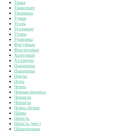
Трава
Транспорт
Трещины
Туман
Уголь
Угольные
Узоры
Упаковка
Фигурные
Фиолетовые
Холодный
Хэллоуин
Царапины
Царапины
Цветы
Цепь
Череп
Черная пятница
Чернила
Чернила
Черно-белые
Шары
Шерсть
Шерсть (мех)
Шоколадные