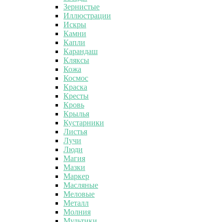
Зернистые
Иллюстрации
Искры
Камни
Капли
Карандаш
Кляксы
Кожа
Космос
Краска
Кресты
Кровь
Крылья
Кустарники
Листья
Лучи
Люди
Магия
Мазки
Маркер
Масляные
Меловые
Металл
Молния
Мультики