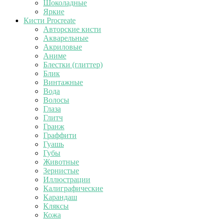
Шоколадные
Яркие
Кисти Procreate
Авторские кисти
Акварельные
Акриловые
Аниме
Блестки (глиттер)
Блик
Винтажные
Вода
Волосы
Глаза
Глитч
Гранж
Граффити
Гуашь
Губы
Животные
Зернистые
Иллюстрации
Калиграфические
Карандаш
Кляксы
Кожа