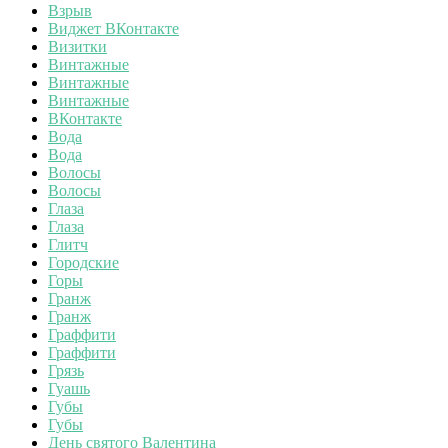
Взрыв
Виджет ВКонтакте
Визитки
Винтажные
Винтажные
Винтажные
ВКонтакте
Вода
Вода
Волосы
Волосы
Глаза
Глаза
Глитч
Городские
Горы
Гранж
Гранж
Граффити
Граффити
Грязь
Гуашь
Губы
Губы
День святого Валентина