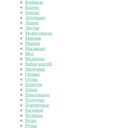
Комиксы
Космос
Краски
Леттеринг
Линии
Листья
Мазки красок
Макияж
Маркер
Масляные
Мел
Мультики
Набор кистей
Неоновые
Облака
Огонь
Палитра
Перья
Пиксельные
Полутона
Портретные
Растения
Ресницы
Ретро
Ручка