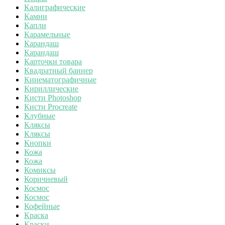
Калиграфические
Камни
Капли
Карамельные
Карандаш
Карандаш
Карточки товара
Квадратный баннер
Кинематографичные
Кириллические
Кисти Photoshop
Кисти Procreate
Клубные
Кляксы
Кляксы
Кнопки
Кожа
Кожа
Комиксы
Коричневый
Космос
Космос
Кофейные
Краска
Краски