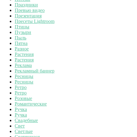
Праздники
Превью видео
Презентация
Пресеты Lightroom
Птицы
Пузыри
Пыль
Пятна
Разное
Растения
Растения
Реклама
Рекламный баннер
Ресницы
Ресницы
Ретро
Ретро
Розовые
Романтические
Ручка
Ручка
Свадебные
Свет
Светлые
Светящиеся