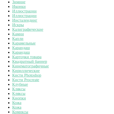
Зимние
Иконки
Иллюстрации
Иллюстрации
Инсталендинг
Искры
Калиграфические
Камни
Капли
Карамельные
Карандаш
Карандаш
Карточки товара
Квадратный баннер
Кинематографичные
Кириллические
Кисти Photoshop
Кисти Procreate
Клубные
Кляксы
Кляксы
Кнопки
Кожа
Кожа
Комиксы