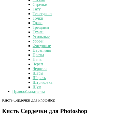
Стрелки
Тату
Текстурная
Точки
Трава
Трещины
Туман
Угольные
Узоры
Фигурные
Царапины
Цветы
Цепь
Череп
Чернила
Шары
Шерсть
Штриховка
Шум
Правообладателям
Кисть Сердечки для Photoshop
Кисть Сердечки для Photoshop