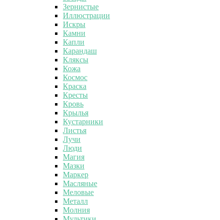
Зернистые
Иллюстрации
Искры
Камни
Капли
Карандаш
Кляксы
Кожа
Космос
Краска
Кресты
Кровь
Крылья
Кустарники
Листья
Лучи
Люди
Магия
Мазки
Маркер
Масляные
Меловые
Металл
Молния
Мультики