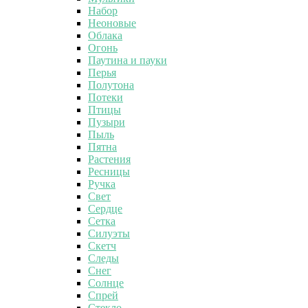
Набор
Неоновые
Облака
Огонь
Паутина и пауки
Перья
Полутона
Потеки
Птицы
Пузыри
Пыль
Пятна
Растения
Ресницы
Ручка
Свет
Сердце
Сетка
Силуэты
Скетч
Следы
Снег
Солнце
Спрей
Стекло