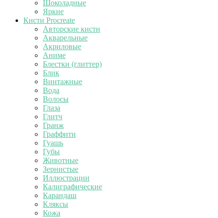
Шоколадные
Яркие
Кисти Procreate
Авторские кисти
Акварельные
Акриловые
Аниме
Блестки (глиттер)
Блик
Винтажные
Вода
Волосы
Глаза
Глитч
Гранж
Граффити
Гуашь
Губы
Животные
Зернистые
Иллюстрации
Калиграфические
Карандаш
Кляксы
Кожа