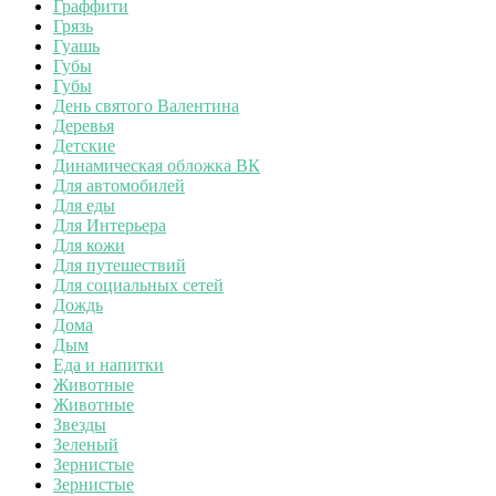
Граффити
Грязь
Гуашь
Губы
Губы
День святого Валентина
Деревья
Детские
Динамическая обложка ВК
Для автомобилей
Для еды
Для Интерьера
Для кожи
Для путешествий
Для социальных сетей
Дождь
Дома
Дым
Еда и напитки
Животные
Животные
Звезды
Зеленый
Зернистые
Зернистые