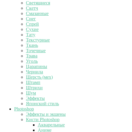
Светящиеся
Скетч
Смазанные
Снег
Спрей
Сухие
Тату
Текстурные
Ткань
Точечные
Трава
Уголь
Царапины
Чернила
Шерсть (мех)
Штамп
Штрихи
Шум
Эффекты
Японский стиль
Photoshop
Эффекты и экшены
Кисти Photoshop
Акварельные
Аниме