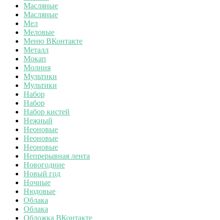
Масляные
Масляные
Мел
Меловые
Меню ВКонтакте
Металл
Мокап
Молния
Мультики
Мультики
Набор
Набор
Набор кистей
Нежный
Неоновые
Неоновые
Неоновые
Непрерывная лента
Новогодние
Новый год
Ночные
Нюдовые
Облака
Облака
Обложка ВКонтакте