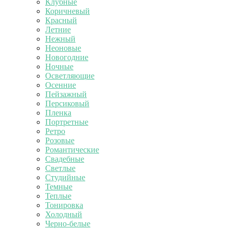
Клубные
Коричневый
Красный
Летние
Нежный
Неоновые
Новогодние
Ночные
Осветляющие
Осенние
Пейзажный
Персиковый
Пленка
Портретные
Ретро
Розовые
Романтические
Свадебные
Светлые
Студийные
Темные
Теплые
Тонировка
Холодный
Черно-белые