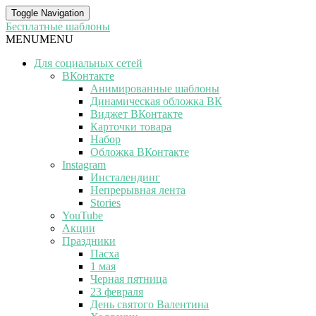
Toggle Navigation
Бесплатные шаблоны
MENU
MENU
Для социальных сетей
ВКонтакте
Анимированные шаблоны
Динамическая обложка ВК
Виджет ВКонтакте
Карточки товара
Набор
Обложка ВКонтакте
Instagram
Инсталендинг
Непрерывная лента
Stories
YouTube
Акции
Праздники
Пасха
1 мая
Черная пятница
23 февраля
День святого Валентина