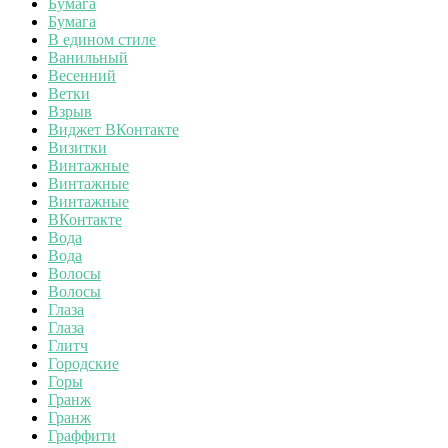
Бумага
Бумага
В едином стиле
Ванильный
Весенний
Ветки
Взрыв
Виджет ВКонтакте
Визитки
Винтажные
Винтажные
Винтажные
ВКонтакте
Вода
Вода
Волосы
Волосы
Глаза
Глаза
Глитч
Городские
Горы
Гранж
Гранж
Граффити