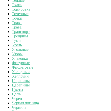
Теплые
Ткань
Тонировка
Точечные
Точки
Трава
Трава
Транспорт
Трещины
Туман
Уголь
Угольные
Узоры
Упаковка
Фигурные
Фиолетовые
Холодный
Хэллоуин
Царапины
Царапины
Цветы
Цепь
Череп
Черная пятница
Чернила