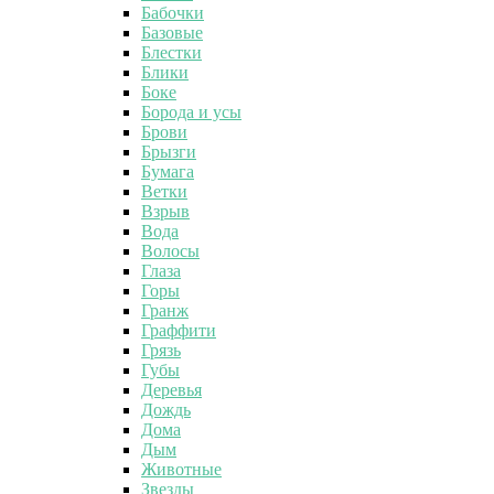
Бабочки
Базовые
Блестки
Блики
Боке
Борода и усы
Брови
Брызги
Бумага
Ветки
Взрыв
Вода
Волосы
Глаза
Горы
Гранж
Граффити
Грязь
Губы
Деревья
Дождь
Дома
Дым
Животные
Звезды