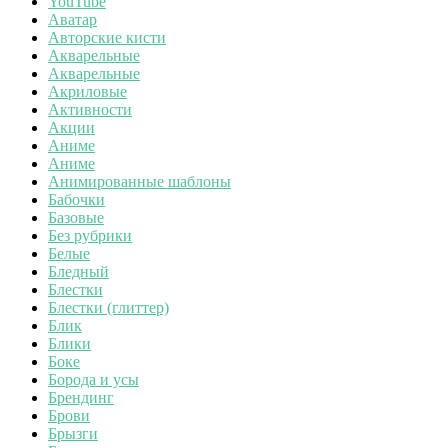
YouTube
Аватар
Авторские кисти
Акварельные
Акварельные
Акриловые
Активности
Акции
Аниме
Аниме
Анимированные шаблоны
Бабочки
Базовые
Без рубрики
Белые
Бледный
Блестки
Блестки (глиттер)
Блик
Блики
Боке
Борода и усы
Брендинг
Брови
Брызги