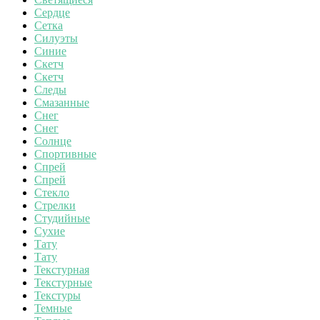
Сердце
Сетка
Силуэты
Синие
Скетч
Скетч
Следы
Смазанные
Снег
Снег
Солнце
Спортивные
Спрей
Спрей
Стекло
Стрелки
Студийные
Сухие
Тату
Тату
Текстурная
Текстурные
Текстуры
Темные