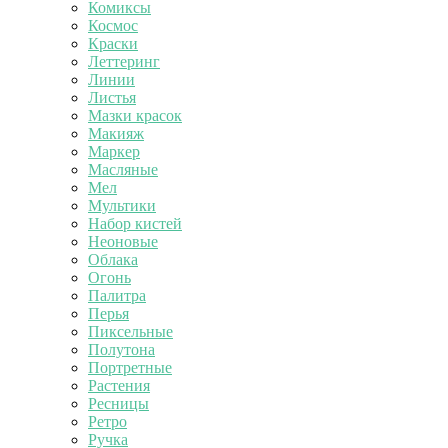
Комиксы
Космос
Краски
Леттеринг
Линии
Листья
Мазки красок
Макияж
Маркер
Масляные
Мел
Мультики
Набор кистей
Неоновые
Облака
Огонь
Палитра
Перья
Пиксельные
Полутона
Портретные
Растения
Ресницы
Ретро
Ручка