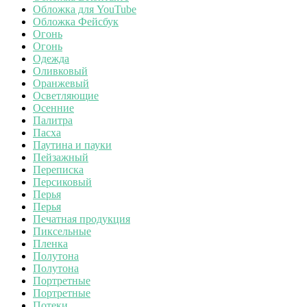
Обложка для YouTube
Обложка Фейсбук
Огонь
Огонь
Одежда
Оливковый
Оранжевый
Осветляющие
Осенние
Палитра
Пасха
Паутина и пауки
Пейзажный
Переписка
Персиковый
Перья
Перья
Печатная продукция
Пиксельные
Пленка
Полутона
Полутона
Портретные
Портретные
Потеки