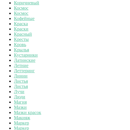
Коричневый
Космос
Космос
Кофейные
Краска
Краски
Красный
Кресты
Кровь
Крылья
Кустарники
Латинские
Летние
Леттеринг
Линии
Листья
Листья
Лучи
Люди
Магия
Мазки
Мазки красок
Макияж
Маркер
Маркер