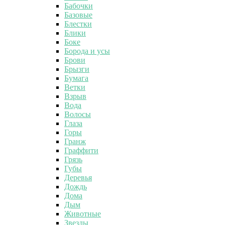
Бабочки
Базовые
Блестки
Блики
Боке
Борода и усы
Брови
Брызги
Бумага
Ветки
Взрыв
Вода
Волосы
Глаза
Горы
Гранж
Граффити
Грязь
Губы
Деревья
Дождь
Дома
Дым
Животные
Звезды