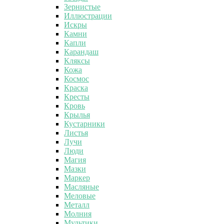
Зернистые
Иллюстрации
Искры
Камни
Капли
Карандаш
Кляксы
Кожа
Космос
Краска
Кресты
Кровь
Крылья
Кустарники
Листья
Лучи
Люди
Магия
Мазки
Маркер
Масляные
Меловые
Металл
Молния
Мультики