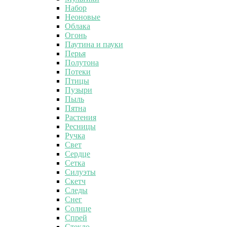
Набор
Неоновые
Облака
Огонь
Паутина и пауки
Перья
Полутона
Потеки
Птицы
Пузыри
Пыль
Пятна
Растения
Ресницы
Ручка
Свет
Сердце
Сетка
Силуэты
Скетч
Следы
Снег
Солнце
Спрей
Стекло