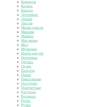
Комиксы
Космос
Краски
Леттеринг
Линии
Листья
Мазки красок
Макияж
Маркер
Масляные
Мел
Мультики
Набор кистей
Неоновые
Облака
Огонь
Палитра
Перья
Пиксельные
Полутона
Портретные
Растения
Ресницы
Ретро
Ручка