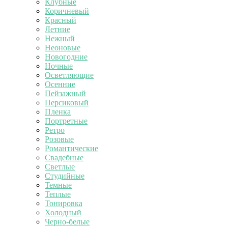
Клубные
Коричневый
Красный
Летние
Нежный
Неоновые
Новогодние
Ночные
Осветляющие
Осенние
Пейзажный
Персиковый
Пленка
Портретные
Ретро
Розовые
Романтические
Свадебные
Светлые
Студийные
Темные
Теплые
Тонировка
Холодный
Черно-белые