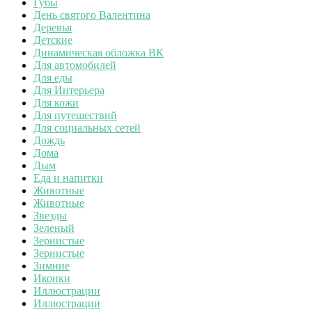
Губы
День святого Валентина
Деревья
Детские
Динамическая обложка ВК
Для автомобилей
Для еды
Для Интерьера
Для кожи
Для путешествий
Для социальных сетей
Дождь
Дома
Дым
Еда и напитки
Животные
Животные
Звезды
Зеленый
Зернистые
Зернистые
Зимние
Иконки
Иллюстрации
Иллюстрации