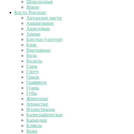
Шоколадные
Яркие
Кисти Procreate
Авторские кисти
Акварельные
Акриловые
Аниме
Блестки (глиттер)
Блик
Винтажные
Вода
Волосы
Глаза
Глитч
Гранж
Граффити
Гуашь
Губы
Животные
Зернистые
Иллюстрации
Калиграфические
Карандаш
Кляксы
Кожа