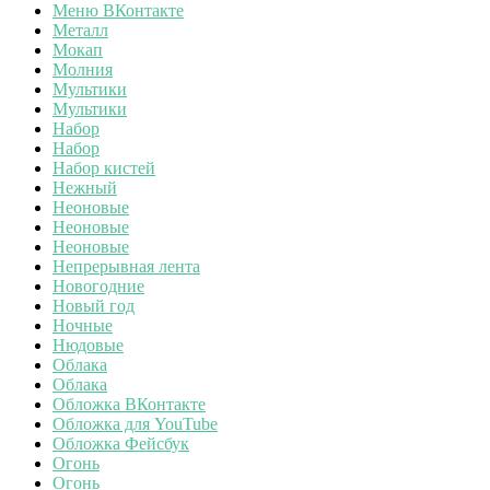
Меню ВКонтакте
Металл
Мокап
Молния
Мультики
Мультики
Набор
Набор
Набор кистей
Нежный
Неоновые
Неоновые
Неоновые
Непрерывная лента
Новогодние
Новый год
Ночные
Нюдовые
Облака
Облака
Обложка ВКонтакте
Обложка для YouTube
Обложка Фейсбук
Огонь
Огонь