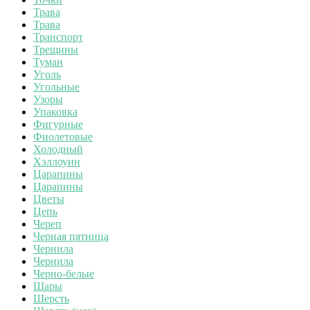
Трава
Трава
Транспорт
Трещины
Туман
Уголь
Угольные
Узоры
Упаковка
Фигурные
Фиолетовые
Холодный
Хэллоуин
Царапины
Царапины
Цветы
Цепь
Череп
Черная пятница
Чернила
Чернила
Черно-белые
Шары
Шерсть