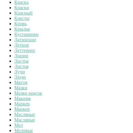
Краска
Краски
Красный
Кресты
Кровь
Крылья
Кустарники
Латинские
Летние
Леттеринг
Линии
Листья
Листья
Лучи
Люди
Магия
Мазки
Мазки красок
Макияж
Маркер
Маркер
Масляные
Масляные
Мел
Меловые