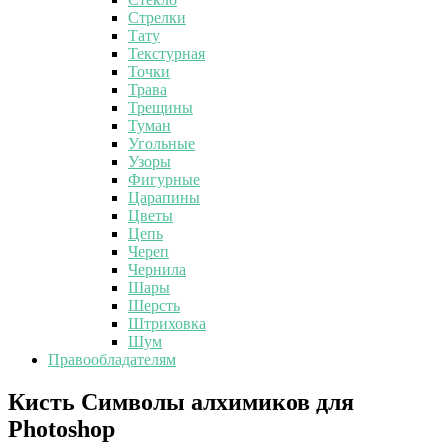
Стрелки
Тату
Текстурная
Точки
Трава
Трещины
Туман
Угольные
Узоры
Фигурные
Царапины
Цветы
Цепь
Череп
Чернила
Шары
Шерсть
Штриховка
Шум
Правообладателям
Кисть
Кисть Символы алхимиков для
Символы
Photoshop
алхимиков