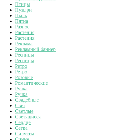
Птицы
Пузыри
Пыль
Пятна
Разное
Растения
Растения
Реклама
Рекламный баннер
Ресницы
Ресницы
Ретро
Ретро
Розовые
Романтические
Ручка
Ручка
Свадебные
Свет
Светлые
Светящиеся
Сердце
Сетка
Силуэты
Синие