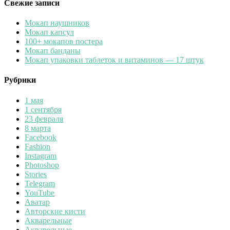
Свежие записи
Мокап наушников
Мокап капсул
100+ мокапов постера
Мокап банданы
Мокап упаковки таблеток и витаминов — 17 штук
Рубрики
1 мая
1 сентября
23 февраля
8 марта
Facebook
Fashion
Instagram
Photoshop
Stories
Telegram
YouTube
Аватар
Авторские кисти
Акварельные
Акварельные