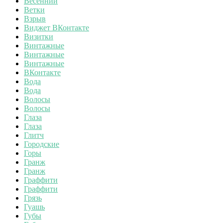
Весенний
Ветки
Взрыв
Виджет ВКонтакте
Визитки
Винтажные
Винтажные
Винтажные
ВКонтакте
Вода
Вода
Волосы
Волосы
Глаза
Глаза
Глитч
Городские
Горы
Гранж
Гранж
Граффити
Граффити
Грязь
Гуашь
Губы