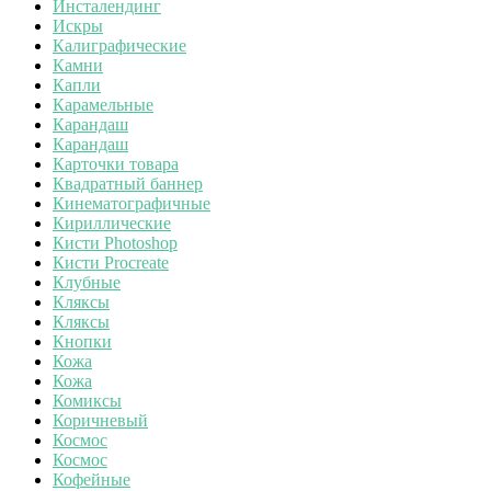
Инсталендинг
Искры
Калиграфические
Камни
Капли
Карамельные
Карандаш
Карандаш
Карточки товара
Квадратный баннер
Кинематографичные
Кириллические
Кисти Photoshop
Кисти Procreate
Клубные
Кляксы
Кляксы
Кнопки
Кожа
Кожа
Комиксы
Коричневый
Космос
Космос
Кофейные