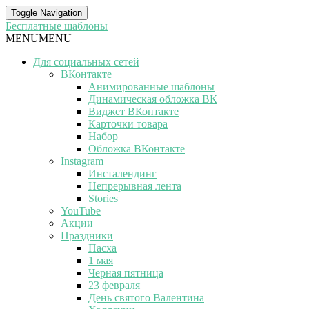
Toggle Navigation
Бесплатные шаблоны
MENU
MENU
Для социальных сетей
ВКонтакте
Анимированные шаблоны
Динамическая обложка ВК
Виджет ВКонтакте
Карточки товара
Набор
Обложка ВКонтакте
Instagram
Инсталендинг
Непрерывная лента
Stories
YouTube
Акции
Праздники
Пасха
1 мая
Черная пятница
23 февраля
День святого Валентина