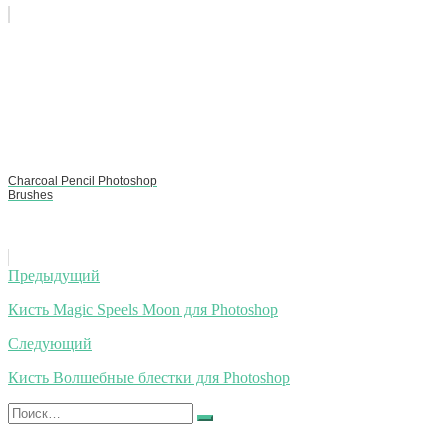
Charcoal Pencil Photoshop
Brushes
Навигация
Предыдущий
по
Кисть Magic Speels Moon для Photoshop
записям
Следующий
Кисть Волшебные блестки для Photoshop
Искать:
Найти