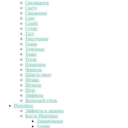
Светящиеся
Скетч
Смазанные
Снег
Спрей
Сухие
Тату
Текстурные
Ткань
Точечные
Трава
Уголь
Царапины
Чернила
Шерсть (мех)
Штамп
Штрихи
Шум
Эффекты
Японский стиль
Photoshop
Эффекты и экшены
Кисти Photoshop
Акварельные
Аниме