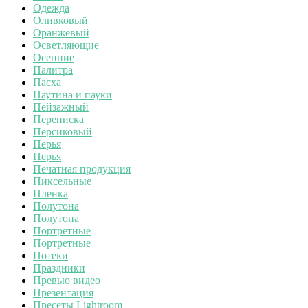
Одежда
Оливковый
Оранжевый
Осветляющие
Осенние
Палитра
Пасха
Паутина и пауки
Пейзажный
Переписка
Персиковый
Перья
Перья
Печатная продукция
Пиксельные
Пленка
Полутона
Полутона
Портретные
Портретные
Потеки
Праздники
Превью видео
Презентация
Пресеты Lightroom