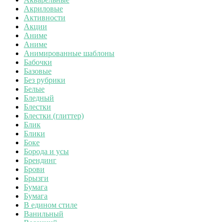
Акриловые
Активности
Акции
Аниме
Аниме
Анимированные шаблоны
Бабочки
Базовые
Без рубрики
Белые
Бледный
Блестки
Блестки (глиттер)
Блик
Блики
Боке
Борода и усы
Брендинг
Брови
Брызги
Бумага
Бумага
В едином стиле
Ванильный