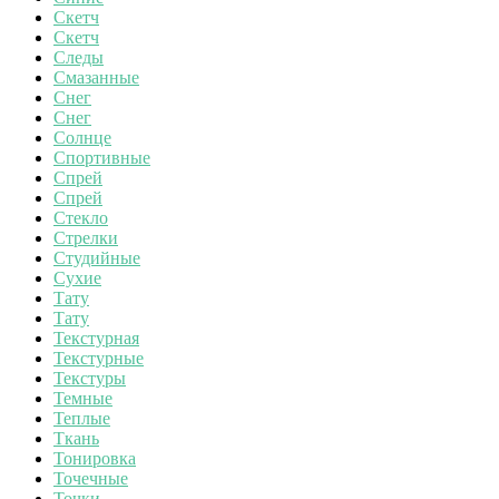
Скетч
Скетч
Следы
Смазанные
Снег
Снег
Солнце
Спортивные
Спрей
Спрей
Стекло
Стрелки
Студийные
Сухие
Тату
Тату
Текстурная
Текстурные
Текстуры
Темные
Теплые
Ткань
Тонировка
Точечные
Точки