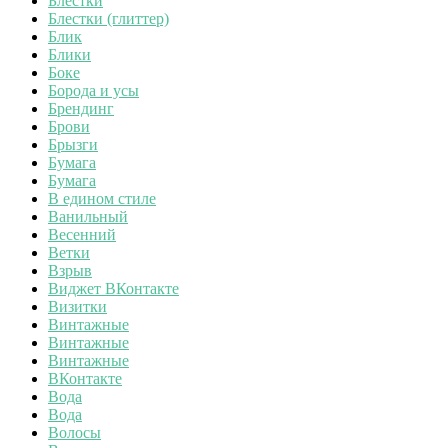
Блестки
Блестки (глиттер)
Блик
Блики
Боке
Борода и усы
Брендинг
Брови
Брызги
Бумага
Бумага
В едином стиле
Ванильный
Весенний
Ветки
Взрыв
Виджет ВКонтакте
Визитки
Винтажные
Винтажные
Винтажные
ВКонтакте
Вода
Вода
Волосы