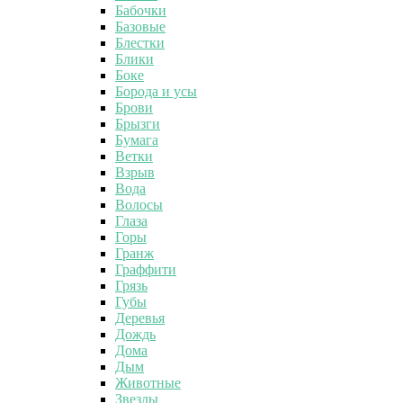
Бабочки
Базовые
Блестки
Блики
Боке
Борода и усы
Брови
Брызги
Бумага
Ветки
Взрыв
Вода
Волосы
Глаза
Горы
Гранж
Граффити
Грязь
Губы
Деревья
Дождь
Дома
Дым
Животные
Звезды