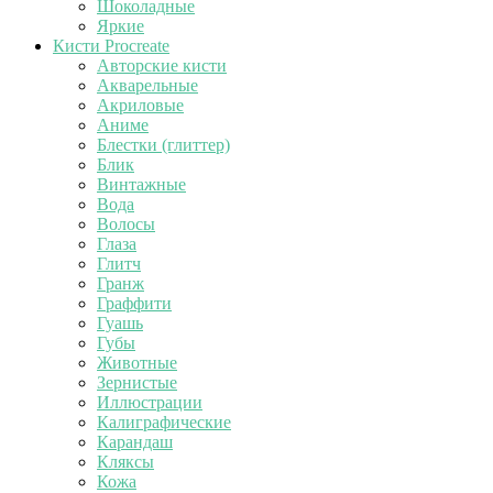
Шоколадные
Яркие
Кисти Procreate
Авторские кисти
Акварельные
Акриловые
Аниме
Блестки (глиттер)
Блик
Винтажные
Вода
Волосы
Глаза
Глитч
Гранж
Граффити
Гуашь
Губы
Животные
Зернистые
Иллюстрации
Калиграфические
Карандаш
Кляксы
Кожа