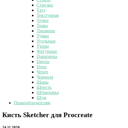
Стрелки
Тату
Текстурная
Точки
Трава
Трещины
Туман
Угольные
Узоры
Фигурные
Царапины
Цветы
Цепь
Череп
Чернила
Шары
Шерсть
Штриховка
Шум
Правообладателям
Кисть
Кисть Sketcher для Procreate
Sketcher
для
24.11.2020