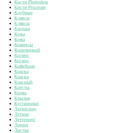
Кисти Photoshop
Кисти Procreate
Клубные
Кляксы
Кляксы
Кнопки
Кожа
Кожа
Комиксы
Коричневый
Космос
Космос
Кофейные
Краска
Краски
Красный
Кресты
Кровь
Крылья
Кустарники
Латинские
Летние
Леттеринг
Линии
Листья