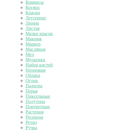
Комиксы
Космос
Краски
Леттеринг
Линии
Листья
Мазки красок
Макияж
Маркер
Масляные
Мел
Мультики
Набор кистей
Неоновые
Облака
Огонь
Палитра
Перья
Пиксельные
Полутона
Портретные
Растения
Ресницы
Ретро
Ручка