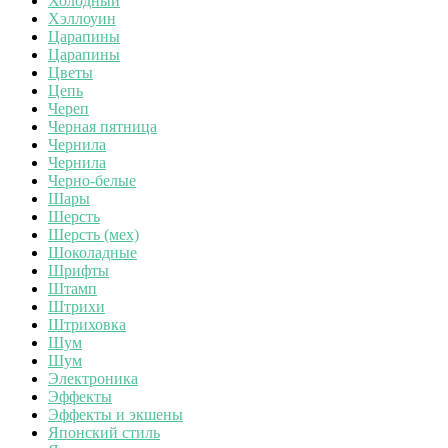
Холодный
Хэллоуин
Царапины
Царапины
Цветы
Цепь
Череп
Черная пятница
Чернила
Чернила
Черно-белые
Шары
Шерсть
Шерсть (мех)
Шоколадные
Шрифты
Штамп
Штрихи
Штриховка
Шум
Шум
Электроника
Эффекты
Эффекты и экшены
Японский стиль