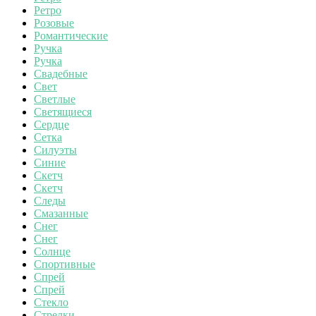
Ретро
Розовые
Романтические
Ручка
Ручка
Свадебные
Свет
Светлые
Светящиеся
Сердце
Сетка
Силуэты
Синие
Скетч
Скетч
Следы
Смазанные
Снег
Снег
Солнце
Спортивные
Спрей
Спрей
Стекло
Стрелки