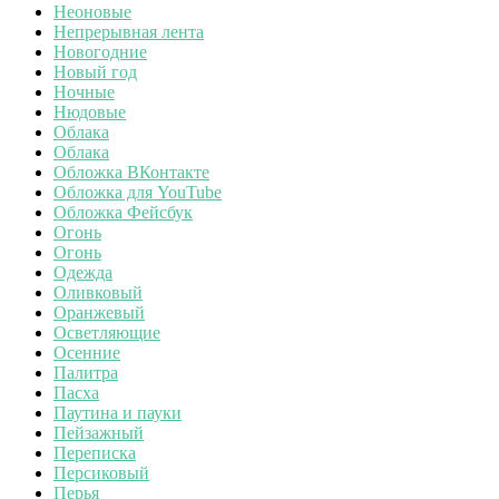
Неоновые
Непрерывная лента
Новогодние
Новый год
Ночные
Нюдовые
Облака
Облака
Обложка ВКонтакте
Обложка для YouTube
Обложка Фейсбук
Огонь
Огонь
Одежда
Оливковый
Оранжевый
Осветляющие
Осенние
Палитра
Пасха
Паутина и пауки
Пейзажный
Переписка
Персиковый
Перья