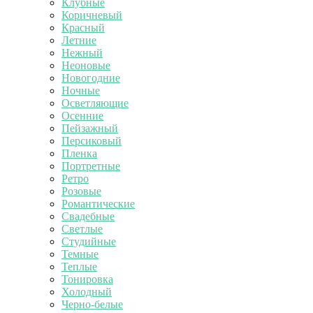
Клубные
Коричневый
Красный
Летние
Нежный
Неоновые
Новогодние
Ночные
Осветляющие
Осенние
Пейзажный
Персиковый
Пленка
Портретные
Ретро
Розовые
Романтические
Свадебные
Светлые
Студийные
Темные
Теплые
Тонировка
Холодный
Черно-белые