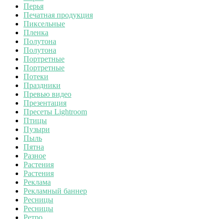
Перья
Печатная продукция
Пиксельные
Пленка
Полутона
Полутона
Портретные
Портретные
Потеки
Праздники
Превью видео
Презентация
Пресеты Lightroom
Птицы
Пузыри
Пыль
Пятна
Разное
Растения
Растения
Реклама
Рекламный баннер
Ресницы
Ресницы
Ретро