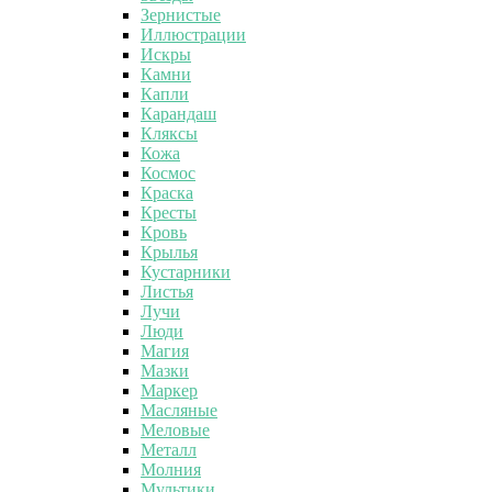
Зернистые
Иллюстрации
Искры
Камни
Капли
Карандаш
Кляксы
Кожа
Космос
Краска
Кресты
Кровь
Крылья
Кустарники
Листья
Лучи
Люди
Магия
Мазки
Маркер
Масляные
Меловые
Металл
Молния
Мультики