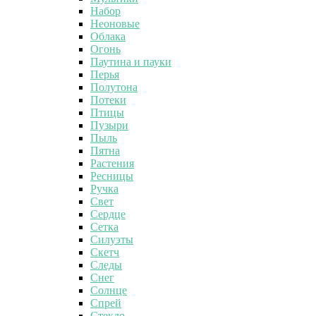
Набор
Неоновые
Облака
Огонь
Паутина и пауки
Перья
Полутона
Потеки
Птицы
Пузыри
Пыль
Пятна
Растения
Ресницы
Ручка
Свет
Сердце
Сетка
Силуэты
Скетч
Следы
Снег
Солнце
Спрей
Стекло