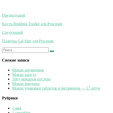
Навигация
Предыдущий
по
Кисть Building Toolkit для Procreate
записям
Следующий
Палитра Gal Shir для Procreate
Искать:
Найти
Свежие записи
Мокап наушников
Мокап капсул
100+ мокапов постера
Мокап банданы
Мокап упаковки таблеток и витаминов — 17 штук
Рубрики
1 мая
1 сентября