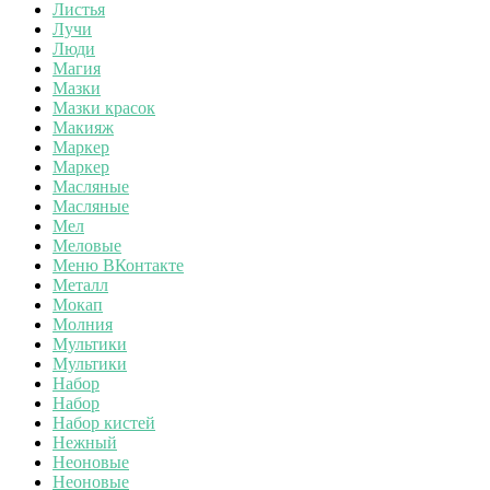
Листья
Лучи
Люди
Магия
Мазки
Мазки красок
Макияж
Маркер
Маркер
Масляные
Масляные
Мел
Меловые
Меню ВКонтакте
Металл
Мокап
Молния
Мультики
Мультики
Набор
Набор
Набор кистей
Нежный
Неоновые
Неоновые