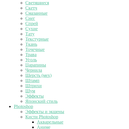
Светящиеся
Скетч
Смазанные
Снег
Спрей
Сухие
Тату
Текстурные
Ткань
Точечные
Трава
Уголь
Царапины
Чернила
Шерсть (мех)
Штамп
Штрихи
Шум
Эффекты
Японский стиль
Photoshop
Эффекты и экшены
Кисти Photoshop
Акварельные
Аниме