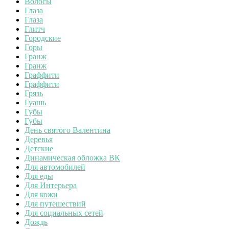
Волосы
Глаза
Глаза
Глитч
Городские
Горы
Гранж
Гранж
Граффити
Граффити
Грязь
Гуашь
Губы
Губы
День святого Валентина
Деревья
Детские
Динамическая обложка ВК
Для автомобилей
Для еды
Для Интерьера
Для кожи
Для путешествий
Для социальных сетей
Дождь