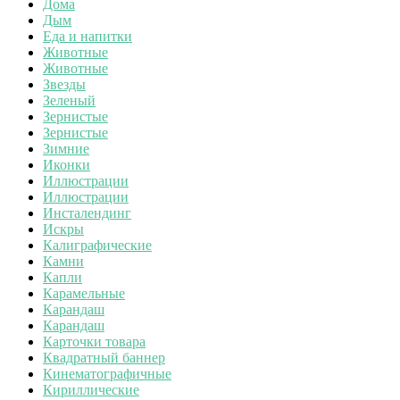
Дома
Дым
Еда и напитки
Животные
Животные
Звезды
Зеленый
Зернистые
Зернистые
Зимние
Иконки
Иллюстрации
Иллюстрации
Инсталендинг
Искры
Калиграфические
Камни
Капли
Карамельные
Карандаш
Карандаш
Карточки товара
Квадратный баннер
Кинематографичные
Кириллические