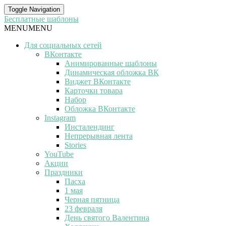
Toggle Navigation
Бесплатные шаблоны
MENU
MENU
Для социальных сетей
ВКонтакте
Анимированные шаблоны
Динамическая обложка ВК
Виджет ВКонтакте
Карточки товара
Набор
Обложка ВКонтакте
Instagram
Инсталендинг
Непрерывная лента
Stories
YouTube
Акции
Праздники
Пасха
1 мая
Черная пятница
23 февраля
День святого Валентина