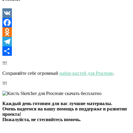
Procreate
VK
Facebook
Odnoklassniki
Telegram
Отправить
!!!
Сохраняйте себе огромный
набор кистей для Procreate
.
!!!
Каждый день готовим для вас лучшие материалы.
Очень надеемся на вашу помощь в поддержке и развитии
проекта!
Пожалуйста, не стесняйтесь помочь.