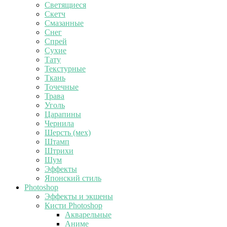
Светящиеся
Скетч
Смазанные
Снег
Спрей
Сухие
Тату
Текстурные
Ткань
Точечные
Трава
Уголь
Царапины
Чернила
Шерсть (мех)
Штамп
Штрихи
Шум
Эффекты
Японский стиль
Photoshop
Эффекты и экшены
Кисти Photoshop
Акварельные
Аниме