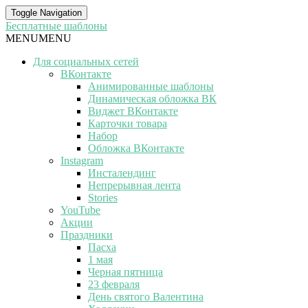
Toggle Navigation
Бесплатные шаблоны
MENU
MENU
Для социальных сетей
ВКонтакте
Анимированные шаблоны
Динамическая обложка ВК
Виджет ВКонтакте
Карточки товара
Набор
Обложка ВКонтакте
Instagram
Инсталендинг
Непрерывная лента
Stories
YouTube
Акции
Праздники
Пасха
1 мая
Черная пятница
23 февраля
День святого Валентина