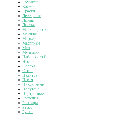
Комиксы
Космос
Краски
Леттеринг
Линии
Листья
Мазки красок
Макияж
Маркер
Масляные
Мел
Мультики
Набор кистей
Неоновые
Облака
Огонь
Палитра
Перья
Пиксельные
Полутона
Портретные
Растения
Ресницы
Ретро
Ручка