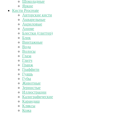
Шоколадные
Яркие
Кисти Procreate
Авторские кисти
Акварельные
Акриловые
Аниме
Блестки (глиттер)
Блик
Винтажные
Вода
Волосы
Глаза
Глитч
Гранж
Граффити
Гуашь
Губы
Животные
Зернистые
Иллюстрации
Калиграфические
Карандаш
Кляксы
Кожа