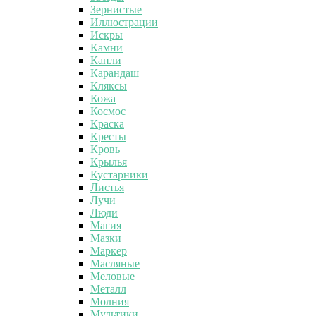
Зернистые
Иллюстрации
Искры
Камни
Капли
Карандаш
Кляксы
Кожа
Космос
Краска
Кресты
Кровь
Крылья
Кустарники
Листья
Лучи
Люди
Магия
Мазки
Маркер
Масляные
Меловые
Металл
Молния
Мультики