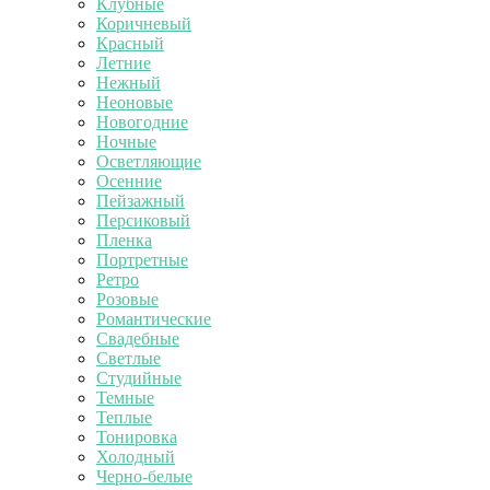
Клубные
Коричневый
Красный
Летние
Нежный
Неоновые
Новогодние
Ночные
Осветляющие
Осенние
Пейзажный
Персиковый
Пленка
Портретные
Ретро
Розовые
Романтические
Свадебные
Светлые
Студийные
Темные
Теплые
Тонировка
Холодный
Черно-белые