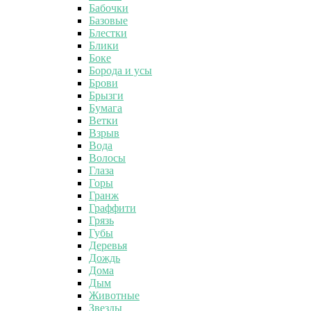
Бабочки
Базовые
Блестки
Блики
Боке
Борода и усы
Брови
Брызги
Бумага
Ветки
Взрыв
Вода
Волосы
Глаза
Горы
Гранж
Граффити
Грязь
Губы
Деревья
Дождь
Дома
Дым
Животные
Звезды