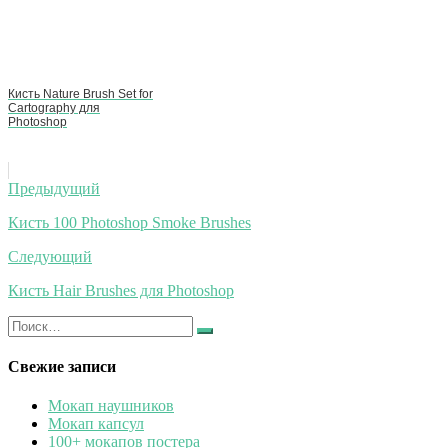
Кисть Nature Brush Set for
Cartography для
Photoshop
Навигация
Предыдущий
по
Кисть 100 Photoshop Smoke Brushes
записям
Следующий
Кисть Hair Brushes для Photoshop
Искать:
Найти
Свежие записи
Мокап наушников
Мокап капсул
100+ мокапов постера