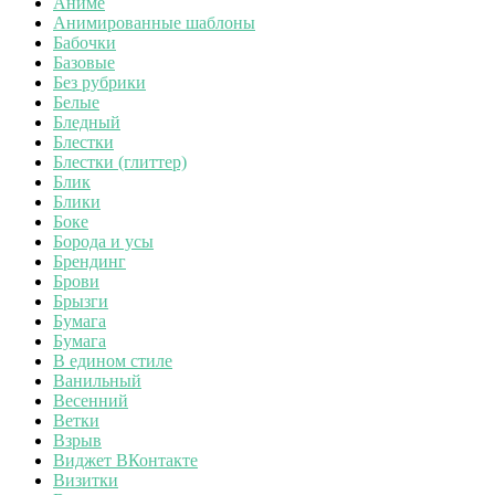
Аниме
Анимированные шаблоны
Бабочки
Базовые
Без рубрики
Белые
Бледный
Блестки
Блестки (глиттер)
Блик
Блики
Боке
Борода и усы
Брендинг
Брови
Брызги
Бумага
Бумага
В едином стиле
Ванильный
Весенний
Ветки
Взрыв
Виджет ВКонтакте
Визитки