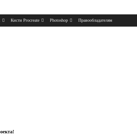
m
Кисти Procreate
Photoshop
Правообладателям
оекта!