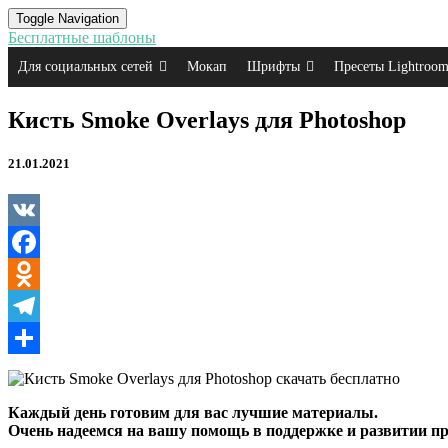
Toggle Navigation
Бесплатные шаблоны
Для социальных сетей
Мокап
Шрифты
Пресеты Lightroo
Кисть
Кисть Smoke Overlays для Photoshop
Smoke
Overlays
21.01.2021
для
Photoshop
VK
Facebook
Odnoklassniki
Telegram
Отправить
Каждый день готовим для вас лучшие материалы.
Очень надеемся на вашу помощь в поддержке и развитии пр