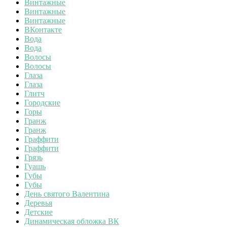
Винтажные
Винтажные
Винтажные
ВКонтакте
Вода
Вода
Волосы
Волосы
Глаза
Глаза
Глитч
Городские
Горы
Гранж
Гранж
Граффити
Граффити
Грязь
Гуашь
Губы
Губы
День святого Валентина
Деревья
Детские
Динамическая обложка ВК