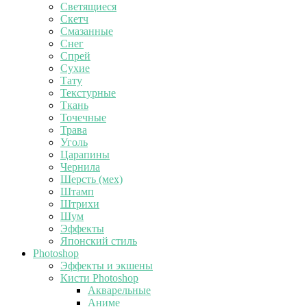
Светящиеся
Скетч
Смазанные
Снег
Спрей
Сухие
Тату
Текстурные
Ткань
Точечные
Трава
Уголь
Царапины
Чернила
Шерсть (мех)
Штамп
Штрихи
Шум
Эффекты
Японский стиль
Photoshop
Эффекты и экшены
Кисти Photoshop
Акварельные
Аниме