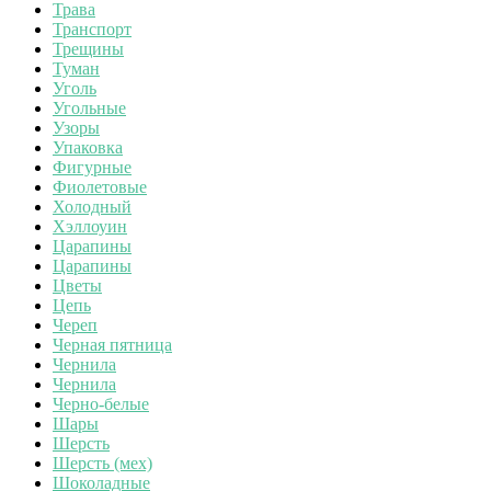
Трава
Транспорт
Трещины
Туман
Уголь
Угольные
Узоры
Упаковка
Фигурные
Фиолетовые
Холодный
Хэллоуин
Царапины
Царапины
Цветы
Цепь
Череп
Черная пятница
Чернила
Чернила
Черно-белые
Шары
Шерсть
Шерсть (мех)
Шоколадные