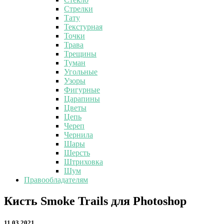
Стрелки
Тату
Текстурная
Точки
Трава
Трещины
Туман
Угольные
Узоры
Фигурные
Царапины
Цветы
Цепь
Череп
Чернила
Шары
Шерсть
Штриховка
Шум
Правообладателям
Кисть
Кисть Smoke Trails для Photoshop
Smoke
Trails
11.03.2021