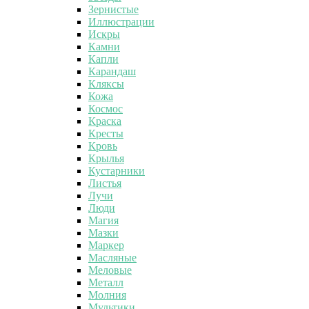
Зернистые
Иллюстрации
Искры
Камни
Капли
Карандаш
Кляксы
Кожа
Космос
Краска
Кресты
Кровь
Крылья
Кустарники
Листья
Лучи
Люди
Магия
Мазки
Маркер
Масляные
Меловые
Металл
Молния
Мультики