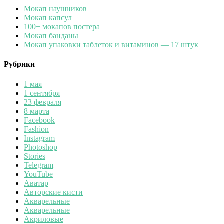
Мокап наушников
Мокап капсул
100+ мокапов постера
Мокап банданы
Мокап упаковки таблеток и витаминов — 17 штук
Рубрики
1 мая
1 сентября
23 февраля
8 марта
Facebook
Fashion
Instagram
Photoshop
Stories
Telegram
YouTube
Аватар
Авторские кисти
Акварельные
Акварельные
Акриловые