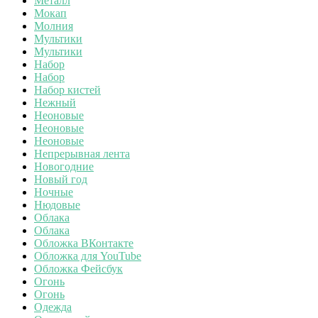
Металл
Мокап
Молния
Мультики
Мультики
Набор
Набор
Набор кистей
Нежный
Неоновые
Неоновые
Неоновые
Непрерывная лента
Новогодние
Новый год
Ночные
Нюдовые
Облака
Облака
Обложка ВКонтакте
Обложка для YouTube
Обложка Фейсбук
Огонь
Огонь
Одежда