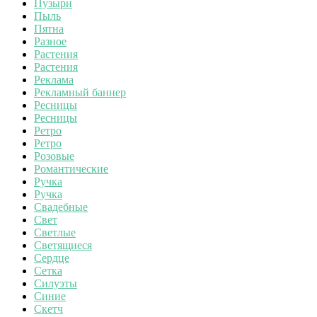
Пузыри
Пыль
Пятна
Разное
Растения
Растения
Реклама
Рекламный баннер
Ресницы
Ресницы
Ретро
Ретро
Розовые
Романтические
Ручка
Ручка
Свадебные
Свет
Светлые
Светящиеся
Сердце
Сетка
Силуэты
Синие
Скетч