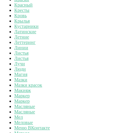
Красный
Кресты
Кровь
Крылья
Кустарники
Латинские
Летние
Леттеринг
Линии
Листья
Листья
Лучи
Люди
Магия
Мазки
Мазки красок
Макияж
Маркер
Маркер
Масляные
Масляные
Мел
Меловые
Меню ВКонтакте