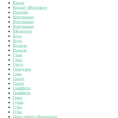
Взрыв
Виджет ВКонтакте
Визитки
Винтажные
Винтажные
Винтажные
ВКонтакте
Вода
Вода
Волосы
Волосы
Глаза
Глаза
Глитч
Городские
Горы
Гранж
Гранж
Граффити
Граффити
Грязь
Гуашь
Губы
Губы
День святого Валентина