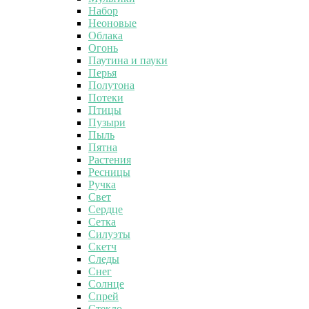
Набор
Неоновые
Облака
Огонь
Паутина и пауки
Перья
Полутона
Потеки
Птицы
Пузыри
Пыль
Пятна
Растения
Ресницы
Ручка
Свет
Сердце
Сетка
Силуэты
Скетч
Следы
Снег
Солнце
Спрей
Стекло