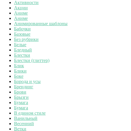
Активности
Акции
Аниме
Аниме
Анимированные шаблоны
Бабочки
Базовые
Без рубрики
Белые
Бледный
Блестки
Блестки (глиттер)
Блик
Блики
Боке
Борода и усы
Брендинг
Брови
Брызги
Бумага
Бумага
В едином стиле
Ванильный
Весенний
Ветки