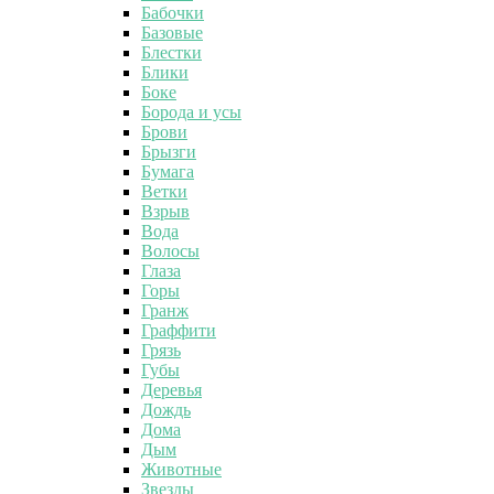
Бабочки
Базовые
Блестки
Блики
Боке
Борода и усы
Брови
Брызги
Бумага
Ветки
Взрыв
Вода
Волосы
Глаза
Горы
Гранж
Граффити
Грязь
Губы
Деревья
Дождь
Дома
Дым
Животные
Звезды