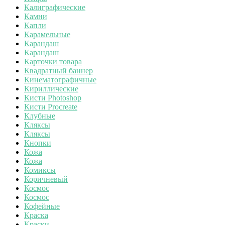
Калиграфические
Камни
Капли
Карамельные
Карандаш
Карандаш
Карточки товара
Квадратный баннер
Кинематографичные
Кириллические
Кисти Photoshop
Кисти Procreate
Клубные
Кляксы
Кляксы
Кнопки
Кожа
Кожа
Комиксы
Коричневый
Космос
Космос
Кофейные
Краска
Краски