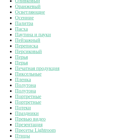
Оливковый
Оранжевый
Осветляющие
Осенние
Палитра
Пасха
Паутина и пауки
Пейзажный
Переписка
Персиковый
Перья
Перья
Печатная продукция
Пиксельные
Пленка
Полутона
Полутона
Портретные
Портретные
Потеки
Праздники
Превью видео
Презентация
Пресеты Lightroom
Птицы