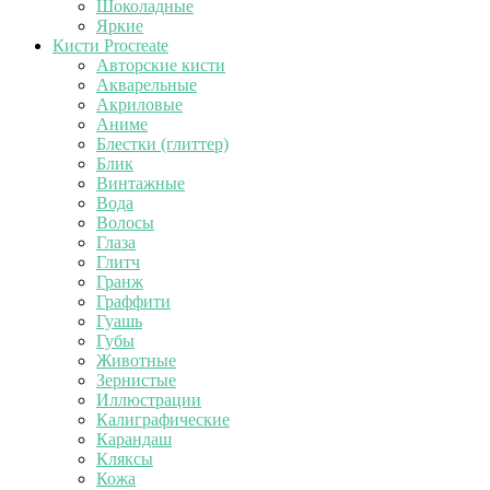
Шоколадные
Яркие
Кисти Procreate
Авторские кисти
Акварельные
Акриловые
Аниме
Блестки (глиттер)
Блик
Винтажные
Вода
Волосы
Глаза
Глитч
Гранж
Граффити
Гуашь
Губы
Животные
Зернистые
Иллюстрации
Калиграфические
Карандаш
Кляксы
Кожа