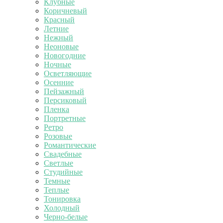
Клубные
Коричневый
Красный
Летние
Нежный
Неоновые
Новогодние
Ночные
Осветляющие
Осенние
Пейзажный
Персиковый
Пленка
Портретные
Ретро
Розовые
Романтические
Свадебные
Светлые
Студийные
Темные
Теплые
Тонировка
Холодный
Черно-белые