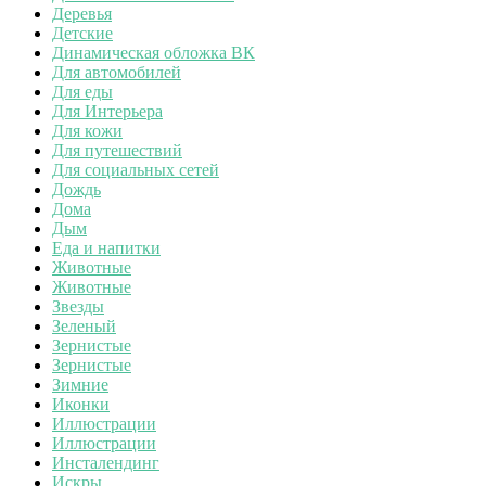
Деревья
Детские
Динамическая обложка ВК
Для автомобилей
Для еды
Для Интерьера
Для кожи
Для путешествий
Для социальных сетей
Дождь
Дома
Дым
Еда и напитки
Животные
Животные
Звезды
Зеленый
Зернистые
Зернистые
Зимние
Иконки
Иллюстрации
Иллюстрации
Инсталендинг
Искры