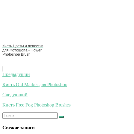
Кисть Цветы и лепестки
для Фотошопа - Flower
Photoshop Brush
Навигация
Предыдущий
по
Кисть Old Marker для Photoshop
записям
Следующий
Кисть Free Fog Photoshop Brushes
Искать:
Найти
Свежие записи