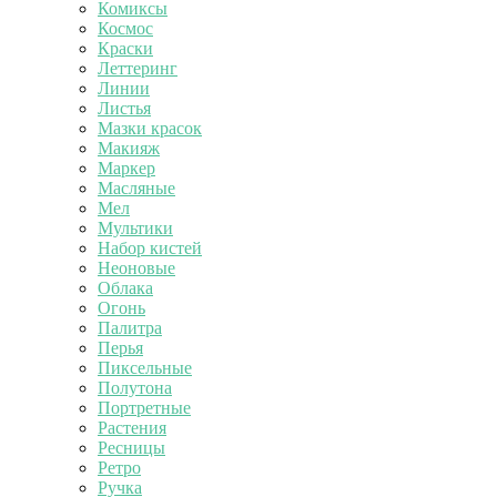
Комиксы
Космос
Краски
Леттеринг
Линии
Листья
Мазки красок
Макияж
Маркер
Масляные
Мел
Мультики
Набор кистей
Неоновые
Облака
Огонь
Палитра
Перья
Пиксельные
Полутона
Портретные
Растения
Ресницы
Ретро
Ручка