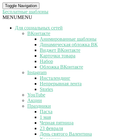
Toggle Navigation
Бесплатные шаблоны
MENU
MENU
Для социальных сетей
ВКонтакте
Анимированные шаблоны
Динамическая обложка ВК
Виджет ВКонтакте
Карточки товара
Набор
Обложка ВКонтакте
Instagram
Инсталендинг
Непрерывная лента
Stories
YouTube
Акции
Праздники
Пасха
1 мая
Черная пятница
23 февраля
День святого Валентина