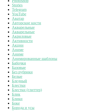
Photoshop
Stories
Telegram
YouTube
Аватар
Авторские кисти
Акварельные
Акварельные
Акриловые
Активности
Акции
Аниме
Аниме
Анимированные шаблоны
Бабочки
Базовые
Без рубрики
Белые
Бледный
Блестки
Блестки (глиттер)
Блик
Блики
Боке
Борода и усы