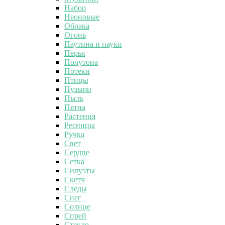
Набор
Неоновые
Облака
Огонь
Паутина и пауки
Перья
Полутона
Потеки
Птицы
Пузыри
Пыль
Пятна
Растения
Ресницы
Ручка
Свет
Сердце
Сетка
Силуэты
Скетч
Следы
Снег
Солнце
Спрей
Стекло