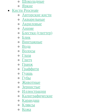
Шоколадные
Яркие
Кисти Procreate
Авторские кисти
Акварельные
Акриловые
Аниме
Блестки (глиттер)
Блик
Винтажные
Вода
Волосы
Глаза
Глитч
Гранж
Граффити
Гуашь
Губы
Животные
Зернистые
Иллюстрации
Калиграфические
Карандаш
Кляксы
Кожа