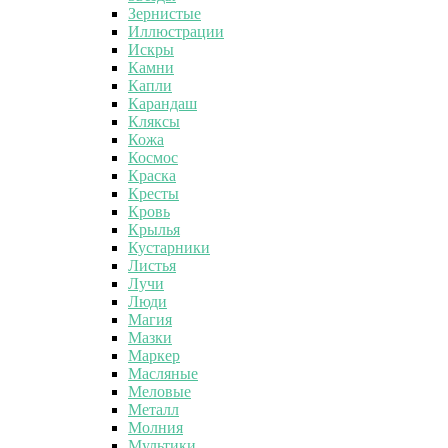
Зернистые
Иллюстрации
Искры
Камни
Капли
Карандаш
Кляксы
Кожа
Космос
Краска
Кресты
Кровь
Крылья
Кустарники
Листья
Лучи
Люди
Магия
Мазки
Маркер
Масляные
Меловые
Металл
Молния
Мультики