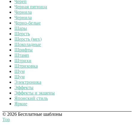
Череп
Черная пятница
Чернила
Чернила
Черно-белые
Шары
Шерсть
Шерсть (мех)
Шоколадные
Шрифты
Штамп
Штрихи
Штриховка
Шум
Шум
Электроника
Эффекты
Эффекты и экшены
Японский стиль
Яркие
© 2026 Бесплатные шаблоны
Top