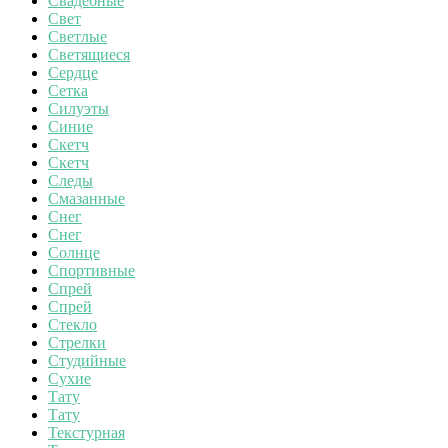
Свадебные
Свет
Светлые
Светящиеся
Сердце
Сетка
Силуэты
Синие
Скетч
Скетч
Следы
Смазанные
Снег
Снег
Солнце
Спортивные
Спрей
Спрей
Стекло
Стрелки
Студийные
Сухие
Тату
Тату
Текстурная