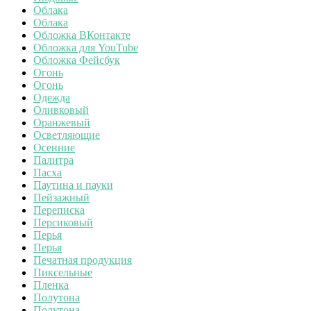
Облака
Облака
Обложка ВКонтакте
Обложка для YouTube
Обложка Фейсбук
Огонь
Огонь
Одежда
Оливковый
Оранжевый
Осветляющие
Осенние
Палитра
Пасха
Паутина и пауки
Пейзажный
Переписка
Персиковый
Перья
Перья
Печатная продукция
Пиксельные
Пленка
Полутона
Полутона