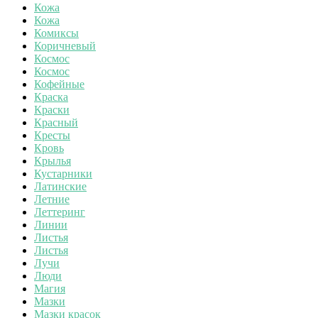
Кожа
Кожа
Комиксы
Коричневый
Космос
Космос
Кофейные
Краска
Краски
Красный
Кресты
Кровь
Крылья
Кустарники
Латинские
Летние
Леттеринг
Линии
Листья
Листья
Лучи
Люди
Магия
Мазки
Мазки красок