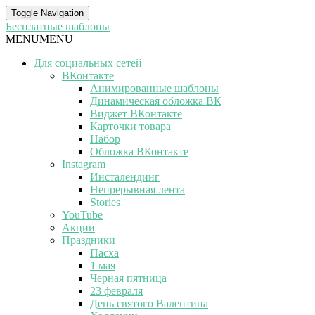
Toggle Navigation
Бесплатные шаблоны
MENU
MENU
Для социальных сетей
ВКонтакте
Анимированные шаблоны
Динамическая обложка ВК
Виджет ВКонтакте
Карточки товара
Набор
Обложка ВКонтакте
Instagram
Инсталендинг
Непрерывная лента
Stories
YouTube
Акции
Праздники
Пасха
1 мая
Черная пятница
23 февраля
День святого Валентина