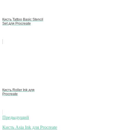
Кисть Tattoo Basic Stencil
Set для Procreate
Кисть Roller Ink для
Procreate
Навигация
Предыдущий
по
Кисть Asia Ink для Procreate