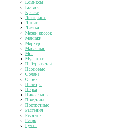
Комиксы
Космос
Краски
Леттеринг
Линии
Листья
Мазки красок
Макияж
Маркер
Масляные
Мел
Мультики
Набор кистей
Неоновые
Облака
Огонь
Палитра
Перья
Пиксельные
Полутона
Портретные
Растения
Ресницы
Ретро
Ручка