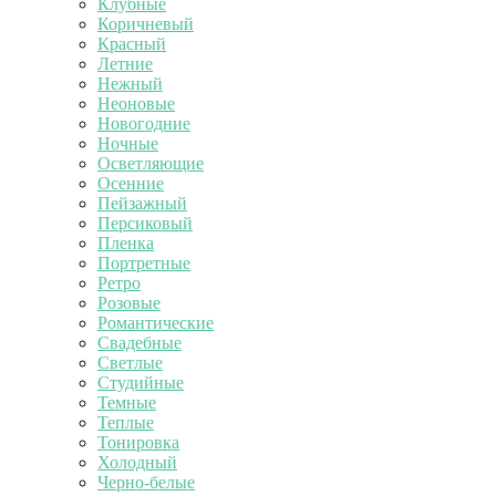
Клубные
Коричневый
Красный
Летние
Нежный
Неоновые
Новогодние
Ночные
Осветляющие
Осенние
Пейзажный
Персиковый
Пленка
Портретные
Ретро
Розовые
Романтические
Свадебные
Светлые
Студийные
Темные
Теплые
Тонировка
Холодный
Черно-белые