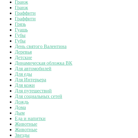
Гранж
Гранж
Граффити
Граффити
Грязь
Гуашь
Губы
Губы
День святого Валентина
Деревья
Детские
Динамическая обложка ВК
Для автомобилей
Для еды
Для Интерьера
Для кожи
Для путешествий
Для социальных сетей
Дождь
Дома
Дым
Еда и напитки
Животные
Животные
Звезды