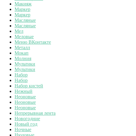
Макияж
Маркер
Маркер
Масляные
Масляные
Мел
Меловые
Меню ВКонтакте
Металл
Мокап
Молния
Мультики
Мультики
Набор
Набор
Набор кистей
Нежный
Неоновые
Неоновые
Неоновые
Непрерывная лента
Новогодние
Новый год
Ночные
Нюдовые