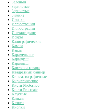
Зеленый
Зернистые
Зернистые
Зимние
Иконки
Иллюстрации
Иллюстрации
Инсталендинг
Искры
Калиграфические
Камни
Капли
Карамельные
Карандаш
Карандаш
Карточки товара
Квадратный баннер
Кинематографичные
Кириллические
Кисти Photoshop
Кисти Procreate
Клубные
Кляксы
Кляксы
Кнопки