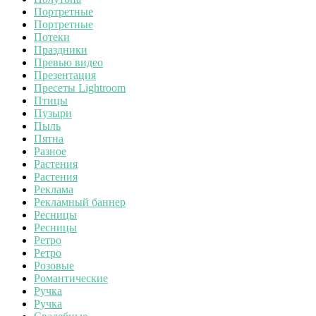
Портретные
Портретные
Потеки
Праздники
Превью видео
Презентация
Пресеты Lightroom
Птицы
Пузыри
Пыль
Пятна
Разное
Растения
Растения
Реклама
Рекламный баннер
Ресницы
Ресницы
Ретро
Ретро
Розовые
Романтические
Ручка
Ручка