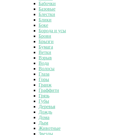
Бабочки
Базовые
Блестки
Блики
Боке
Борода и усы
Брови
Брызги
Бумага
Ветки
Взрыв
Вода
Волосы
Глаза
Горы
Гранж
Граффити
Грязь
Губы
Деревья
Дождь
Дома
Дым
Животные
Звезды