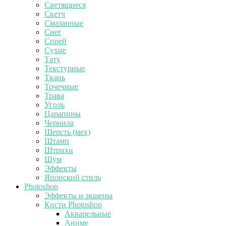
Светящиеся
Скетч
Смазанные
Снег
Спрей
Сухие
Тату
Текстурные
Ткань
Точечные
Трава
Уголь
Царапины
Чернила
Шерсть (мех)
Штамп
Штрихи
Шум
Эффекты
Японский стиль
Photoshop
Эффекты и экшены
Кисти Photoshop
Акварельные
Аниме