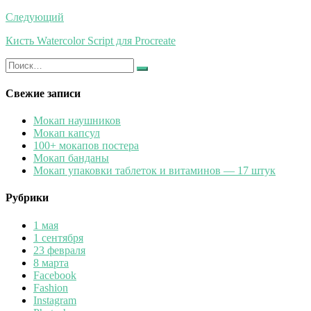
записям
Следующий
Кисть Watercolor Script для Procreate
Искать:
Найти
Свежие записи
Мокап наушников
Мокап капсул
100+ мокапов постера
Мокап банданы
Мокап упаковки таблеток и витаминов — 17 штук
Рубрики
1 мая
1 сентября
23 февраля
8 марта
Facebook
Fashion
Instagram