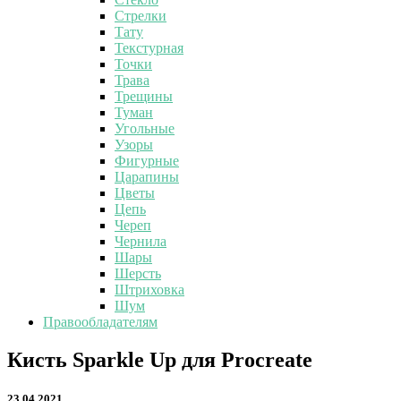
Стрелки
Тату
Текстурная
Точки
Трава
Трещины
Туман
Угольные
Узоры
Фигурные
Царапины
Цветы
Цепь
Череп
Чернила
Шары
Шерсть
Штриховка
Шум
Правообладателям
Кисть
Кисть Sparkle Up для Procreate
Sparkle
Up
23.04.2021