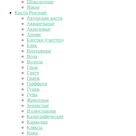
Шоколадные
Яркие
Кисти Procreate
Авторские кисти
Акварельные
Акриловые
Аниме
Блестки (глиттер)
Блик
Винтажные
Вода
Волосы
Глаза
Глитч
Гранж
Граффити
Гуашь
Губы
Животные
Зернистые
Иллюстрации
Калиграфические
Карандаш
Кляксы
Кожа