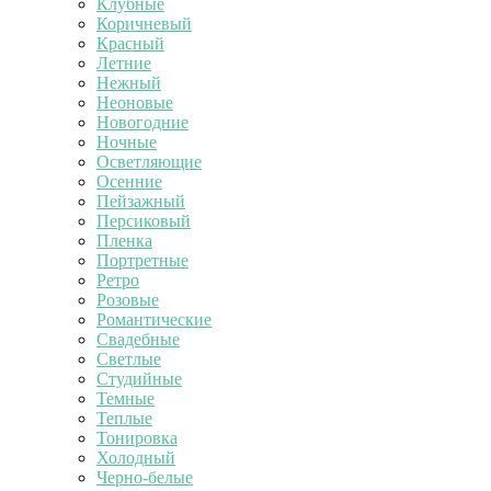
Клубные
Коричневый
Красный
Летние
Нежный
Неоновые
Новогодние
Ночные
Осветляющие
Осенние
Пейзажный
Персиковый
Пленка
Портретные
Ретро
Розовые
Романтические
Свадебные
Светлые
Студийные
Темные
Теплые
Тонировка
Холодный
Черно-белые