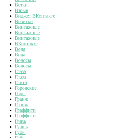
Ветки
Взрыв
Виджет ВКонтакте
Визитки
Винтажные
Винтажные
Винтажные
ВКонтакте
Вода
Вода
Волосы
Волосы
Глаза
Глаза
Глитч
Городские
Горы
Гранж
Гранж
Граффити
Граффити
Грязь
Гуашь
Губы
Губы