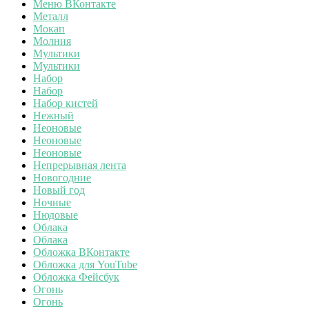
Меню ВКонтакте
Металл
Мокап
Молния
Мультики
Мультики
Набор
Набор
Набор кистей
Нежный
Неоновые
Неоновые
Неоновые
Непрерывная лента
Новогодние
Новый год
Ночные
Нюдовые
Облака
Облака
Обложка ВКонтакте
Обложка для YouTube
Обложка Фейсбук
Огонь
Огонь