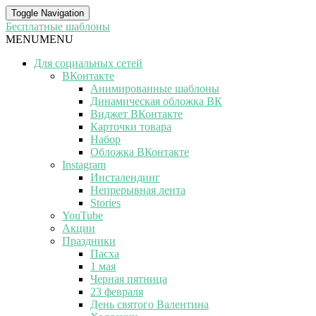
Toggle Navigation
Бесплатные шаблоны
MENU
MENU
Для социальных сетей
ВКонтакте
Анимированные шаблоны
Динамическая обложка ВК
Виджет ВКонтакте
Карточки товара
Набор
Обложка ВКонтакте
Instagram
Инсталендинг
Непрерывная лента
Stories
YouTube
Акции
Праздники
Пасха
1 мая
Черная пятница
23 февраля
День святого Валентина