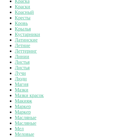
Краска
Краски
Красный
Кресты
Кровь
Крылья
Кустарники
Латинские
Летние
Леттеринг
Линии
Листья
Листья
Лучи
Люди
Магия
Мазки
Мазки красок
Макияж
Маркер
Маркер
Масляные
Масляные
Мел
Меловые