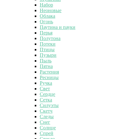
Набор
Неоновые
Облака
Огонь
Паутина и пауки
Перья
Полутона
Потеки
Птицы
Пузыри
Пыль
Пятна
Растения
Ресницы
Ручка
Свет
Сердце
Сетка
Силуэты
Скетч
Следы
Снег
Солнце
Спрей
Стекло