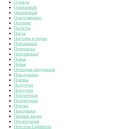
Одежда
Оливковый
Оранжевый
Осветляющие
Осенние
Палитра
Пасха
Паутина и пауки
Пейзажный
Переписка
Персиковый
Перья
Перья
Печатная продукция
Пиксельные
Пленка
Полутона
Полутона
Портретные
Портретные
Потеки
Праздники
Превью видео
Презентация
Пресеты Lightroom