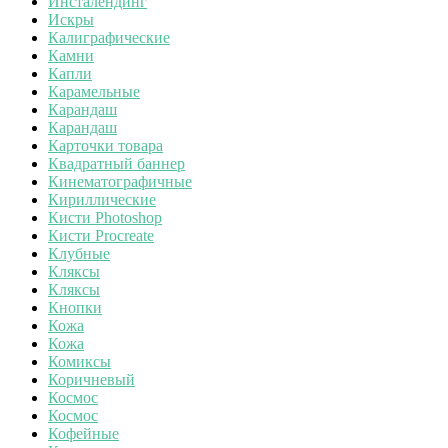
Инсталендинг
Искры
Калиграфические
Камни
Капли
Карамельные
Карандаш
Карандаш
Карточки товара
Квадратный баннер
Кинематографичные
Кириллические
Кисти Photoshop
Кисти Procreate
Клубные
Кляксы
Кляксы
Кнопки
Кожа
Кожа
Комиксы
Коричневый
Космос
Космос
Кофейные