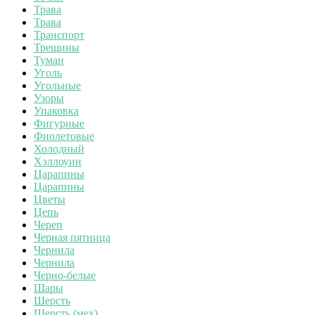
Трава
Трава
Транспорт
Трещины
Туман
Уголь
Угольные
Узоры
Упаковка
Фигурные
Фиолетовые
Холодный
Хэллоуин
Царапины
Царапины
Цветы
Цепь
Череп
Черная пятница
Чернила
Чернила
Черно-белые
Шары
Шерсть
Шерсть (мех)