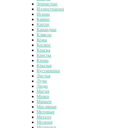
Зернистые
Иллюстрации
Искры
Камни
Капли
Карандаш
Кляксы
Кожа
Космос
Краска
Кресты
Кровь
Крылья
Кустарники
Листья
Лучи
Люди
Магия
Мазки
Маркер
Масляные
Меловые
Металл
Молния
Мультики