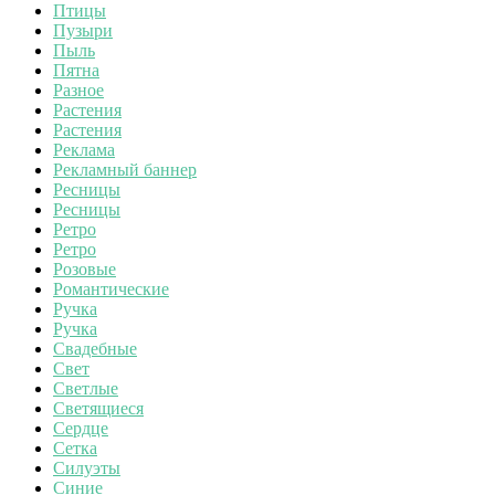
Птицы
Пузыри
Пыль
Пятна
Разное
Растения
Растения
Реклама
Рекламный баннер
Ресницы
Ресницы
Ретро
Ретро
Розовые
Романтические
Ручка
Ручка
Свадебные
Свет
Светлые
Светящиеся
Сердце
Сетка
Силуэты
Синие