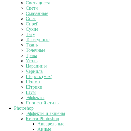
Светящиеся
Скетч
Смазанные
Снег
Спрей
Сухие
Тату
Текстурные
Ткань
Точечные
Трава
Уголь
Царапины
Чернила
Шерсть (мех)
Штамп
Штрихи
Шум
Эффекты
Японский стиль
Photoshop
Эффекты и экшены
Кисти Photoshop
Акварельные
Аниме