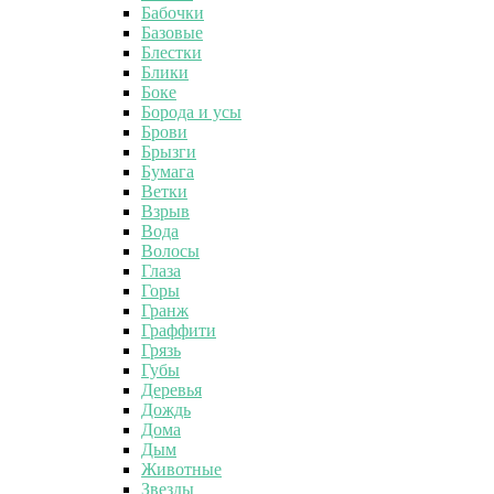
Бабочки
Базовые
Блестки
Блики
Боке
Борода и усы
Брови
Брызги
Бумага
Ветки
Взрыв
Вода
Волосы
Глаза
Горы
Гранж
Граффити
Грязь
Губы
Деревья
Дождь
Дома
Дым
Животные
Звезды