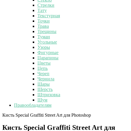
Стрелки
Тату
Текстурная
Точки
Трава
Трещины
Туман
Угольные
Узоры
Фигурные
Царапины
Цветы
Цепь
Череп
Чернила
Шары
Шерсть
Штриховка
Шум
Правообладателям
Кисть Special Graffiti Street Art для Photoshop
Кисть Special Graffiti Street Art для