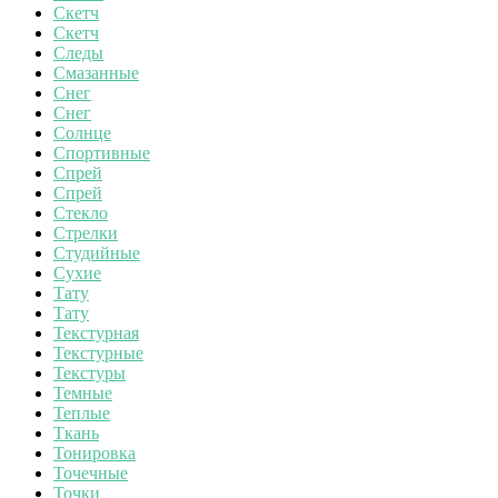
Скетч
Скетч
Следы
Смазанные
Снег
Снег
Солнце
Спортивные
Спрей
Спрей
Стекло
Стрелки
Студийные
Сухие
Тату
Тату
Текстурная
Текстурные
Текстуры
Темные
Теплые
Ткань
Тонировка
Точечные
Точки