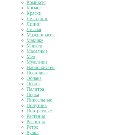
Комиксы
Космос
Краски
Леттеринг
Линии
Листья
Мазки красок
Макияж
Маркер
Масляные
Мел
Мультики
Набор кистей
Неоновые
Облака
Огонь
Палитра
Перья
Пиксельные
Полутона
Портретные
Растения
Ресницы
Ретро
Ручка