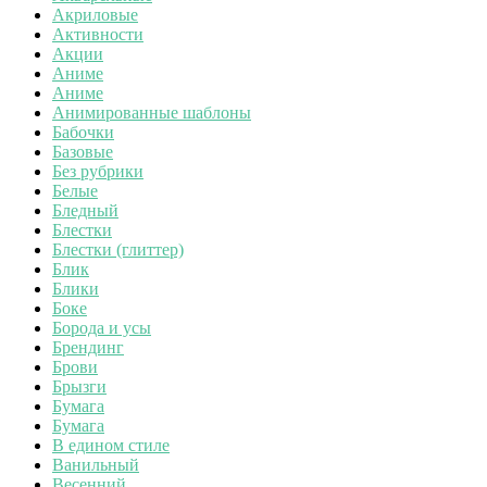
Акриловые
Активности
Акции
Аниме
Аниме
Анимированные шаблоны
Бабочки
Базовые
Без рубрики
Белые
Бледный
Блестки
Блестки (глиттер)
Блик
Блики
Боке
Борода и усы
Брендинг
Брови
Брызги
Бумага
Бумага
В едином стиле
Ванильный
Весенний