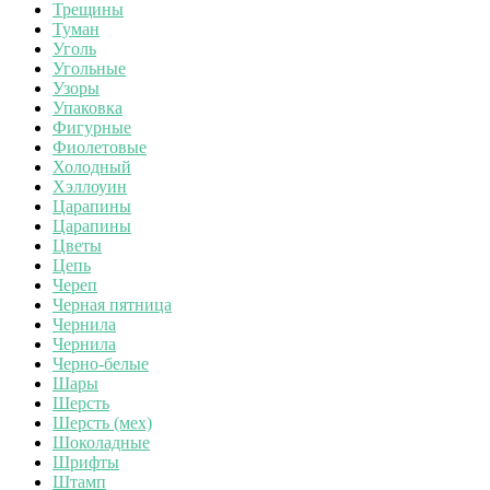
Трещины
Туман
Уголь
Угольные
Узоры
Упаковка
Фигурные
Фиолетовые
Холодный
Хэллоуин
Царапины
Царапины
Цветы
Цепь
Череп
Черная пятница
Чернила
Чернила
Черно-белые
Шары
Шерсть
Шерсть (мех)
Шоколадные
Шрифты
Штамп