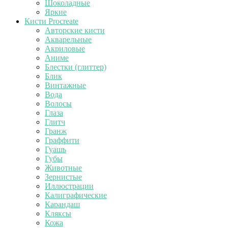
Шоколадные
Яркие
Кисти Procreate
Авторские кисти
Акварельные
Акриловые
Аниме
Блестки (глиттер)
Блик
Винтажные
Вода
Волосы
Глаза
Глитч
Гранж
Граффити
Гуашь
Губы
Животные
Зернистые
Иллюстрации
Калиграфические
Карандаш
Кляксы
Кожа