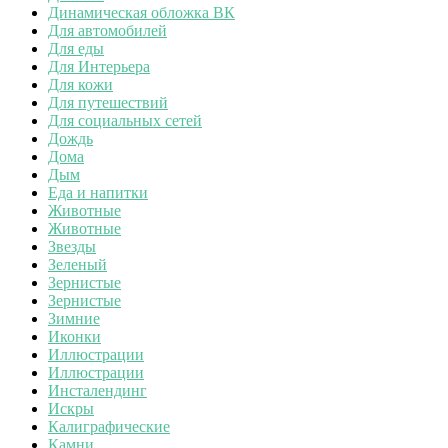
Динамическая обложка ВК
Для автомобилей
Для еды
Для Интерьера
Для кожи
Для путешествий
Для социальных сетей
Дождь
Дома
Дым
Еда и напитки
Животные
Животные
Звезды
Зеленый
Зернистые
Зернистые
Зимние
Иконки
Иллюстрации
Иллюстрации
Инсталендинг
Искры
Калиграфические
Камни