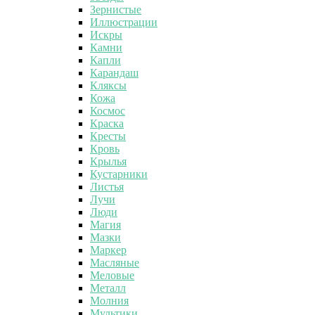
Зернистые
Иллюстрации
Искры
Камни
Капли
Карандаш
Кляксы
Кожа
Космос
Краска
Кресты
Кровь
Крылья
Кустарники
Листья
Лучи
Люди
Магия
Мазки
Маркер
Масляные
Меловые
Металл
Молния
Мультики