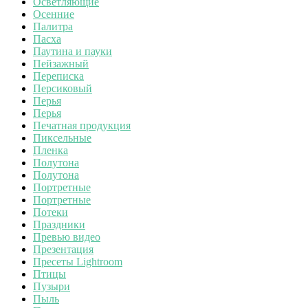
Осветляющие
Осенние
Палитра
Пасха
Паутина и пауки
Пейзажный
Переписка
Персиковый
Перья
Перья
Печатная продукция
Пиксельные
Пленка
Полутона
Полутона
Портретные
Портретные
Потеки
Праздники
Превью видео
Презентация
Пресеты Lightroom
Птицы
Пузыри
Пыль