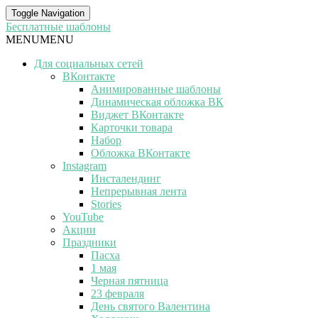
Toggle Navigation
Бесплатные шаблоны
MENU
MENU
Для социальных сетей
ВКонтакте
Анимированные шаблоны
Динамическая обложка ВК
Виджет ВКонтакте
Карточки товара
Набор
Обложка ВКонтакте
Instagram
Инсталендинг
Непрерывная лента
Stories
YouTube
Акции
Праздники
Пасха
1 мая
Черная пятница
23 февраля
День святого Валентина