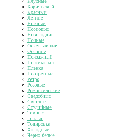
Клубные
Коричневый
Красный
Летние
Нежный
Неоновые
Новогодние
Ночные
Осветляющие
Осенние
Пейзажный
Персиковый
Пленка
Портретные
Ретро
Розовые
Романтические
Свадебные
Светлые
Студийные
Темные
Теплые
Тонировка
Холодный
Черно-белые