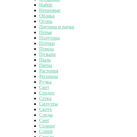
Набор
Неоновые
Облака
Огонь
Паутина и пауки
Перья
Полутона
Потеки
Птицы
Пузыри
Пыль
Пятна
Растения
Ресницы
Ручка
Свет
Сердце
Сетка
Силуэты
Скетч
Следы
Снег
Солнце
Спрей
Стекло