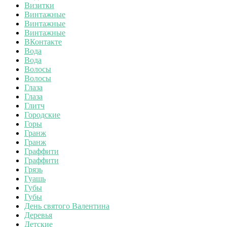
Визитки
Винтажные
Винтажные
Винтажные
ВКонтакте
Вода
Вода
Волосы
Волосы
Глаза
Глаза
Глитч
Городские
Горы
Гранж
Гранж
Граффити
Граффити
Грязь
Гуашь
Губы
Губы
День святого Валентина
Деревья
Детские