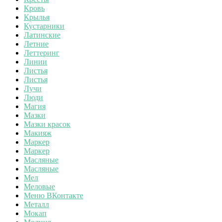
Кровь
Крылья
Кустарники
Латинские
Летние
Леттеринг
Линии
Листья
Листья
Лучи
Люди
Магия
Мазки
Мазки красок
Макияж
Маркер
Маркер
Масляные
Масляные
Мел
Меловые
Меню ВКонтакте
Металл
Мокап