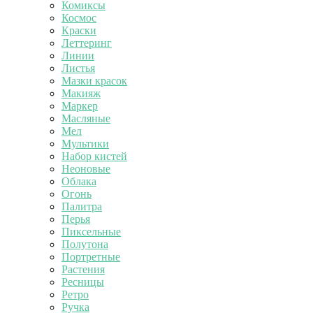
Комиксы
Космос
Краски
Леттеринг
Линии
Листья
Мазки красок
Макияж
Маркер
Масляные
Мел
Мультики
Набор кистей
Неоновые
Облака
Огонь
Палитра
Перья
Пиксельные
Полутона
Портретные
Растения
Ресницы
Ретро
Ручка