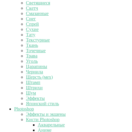
Светящиеся
Скетч
Смазанные
Снег
Спрей
Сухие
Тату
Текстурные
Ткань
Точечные
Трава
Уголь
Царапины
Чернила
Шерсть (мех)
Штамп
Штрихи
Шум
Эффекты
Японский стиль
Photoshop
Эффекты и экшены
Кисти Photoshop
Акварельные
Аниме