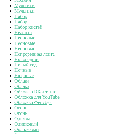
Молния
Мультики
Мультики
Набор
Набор
Набор кистей
Нежный
Неоновые
Неоновые
Неоновые
Непрерывная лента
Новогодние
Новый год
Ночные
Нюдовые
Облака
Облака
Обложка ВКонтакте
Обложка для YouTube
Обложка Фейсбук
Огонь
Огонь
Одежда
Оливковый
Оранжевый