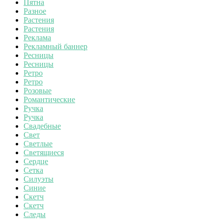
Пятна
Разное
Растения
Растения
Реклама
Рекламный баннер
Ресницы
Ресницы
Ретро
Ретро
Розовые
Романтические
Ручка
Ручка
Свадебные
Свет
Светлые
Светящиеся
Сердце
Сетка
Силуэты
Синие
Скетч
Скетч
Следы