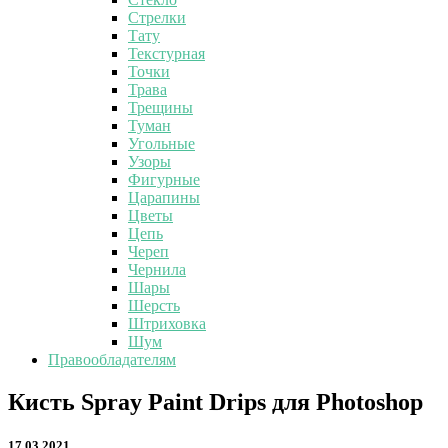
Стрелки
Тату
Текстурная
Точки
Трава
Трещины
Туман
Угольные
Узоры
Фигурные
Царапины
Цветы
Цепь
Череп
Чернила
Шары
Шерсть
Штриховка
Шум
Правообладателям
Кисть
Кисть Spray Paint Drips для Photoshop
Spray
Paint
17.03.2021