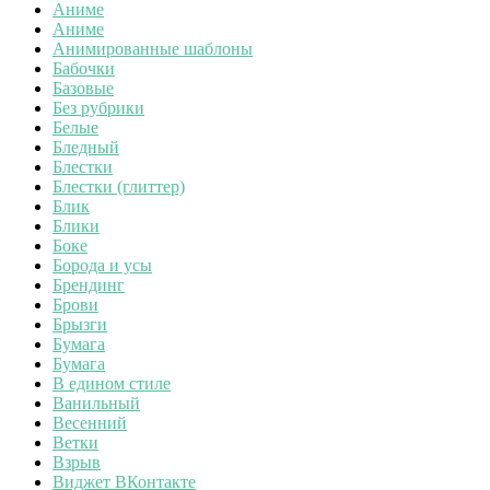
Аниме
Аниме
Анимированные шаблоны
Бабочки
Базовые
Без рубрики
Белые
Бледный
Блестки
Блестки (глиттер)
Блик
Блики
Боке
Борода и усы
Брендинг
Брови
Брызги
Бумага
Бумага
В едином стиле
Ванильный
Весенний
Ветки
Взрыв
Виджет ВКонтакте