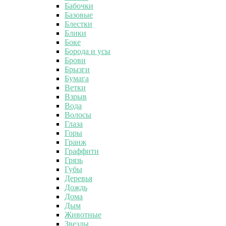
Бабочки
Базовые
Блестки
Блики
Боке
Борода и усы
Брови
Брызги
Бумага
Ветки
Взрыв
Вода
Волосы
Глаза
Горы
Гранж
Граффити
Грязь
Губы
Деревья
Дождь
Дома
Дым
Животные
Звезды