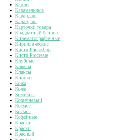
Капли
Карамельные
Карандаш
Карандаш
Карточки товара
Квадратный баннер
Кинематографичные
Кириллические
Кисти Photoshop
Кисти Procreate
Клубные
Кляксы
Кляксы
Кнопки
Кожа
Кожа
Комиксы
Коричневый
Космос
Космос
Кофейные
Краска
Краски
Красный
Кресты