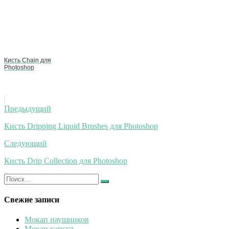
Кисть Chain для
Photoshop
Навигация
Предыдущий
по
Кисть Dripping Liquid Brushes для Photoshop
записям
Следующий
Кисть Drip Collection для Photoshop
Искать:
Найти
Свежие записи
Мокап наушников
Мокап капсул