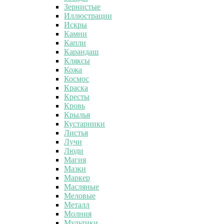
Зернистые
Иллюстрации
Искры
Камни
Капли
Карандаш
Кляксы
Кожа
Космос
Краска
Кресты
Кровь
Крылья
Кустарники
Листья
Лучи
Люди
Магия
Мазки
Маркер
Масляные
Меловые
Металл
Молния
Мультики