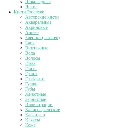
Шоколадные
Яркие
Кисти Procreate
Авторские кисти
Акварельные
Акриловые
Аниме
Блестки (глиттер)
Блик
Винтажные
Вода
Волосы
Глаза
Глитч
Гранж
Граффити
Гуашь
Губы
Животные
Зернистые
Иллюстрации
Калиграфические
Карандаш
Кляксы
Кожа