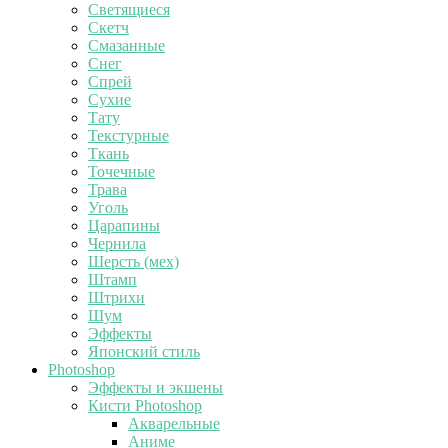
Светящиеся
Скетч
Смазанные
Снег
Спрей
Сухие
Тату
Текстурные
Ткань
Точечные
Трава
Уголь
Царапины
Чернила
Шерсть (мех)
Штамп
Штрихи
Шум
Эффекты
Японский стиль
Photoshop
Эффекты и экшены
Кисти Photoshop
Акварельные
Аниме