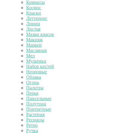
Комиксы
Космос
Краски
Леттеринг
Линии
Листья
Мазки красок
Макияж
Маркер
Масляные
Мел
Мультики
Набор кистей
Неоновые
Облака
Огонь
Палитра
Перья
Пиксельные
Полутона
Портретные
Растения
Ресницы
Ретро
Ручка