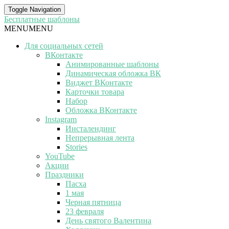
Toggle Navigation
Бесплатные шаблоны
MENU
MENU
Для социальных сетей
ВКонтакте
Анимированные шаблоны
Динамическая обложка ВК
Виджет ВКонтакте
Карточки товара
Набор
Обложка ВКонтакте
Instagram
Инсталендинг
Непрерывная лента
Stories
YouTube
Акции
Праздники
Пасха
1 мая
Черная пятница
23 февраля
День святого Валентина