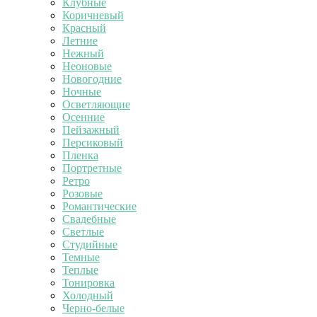
Клубные
Коричневый
Красный
Летние
Нежный
Неоновые
Новогодние
Ночные
Осветляющие
Осенние
Пейзажный
Персиковый
Пленка
Портретные
Ретро
Розовые
Романтические
Свадебные
Светлые
Студийные
Темные
Теплые
Тонировка
Холодный
Черно-белые