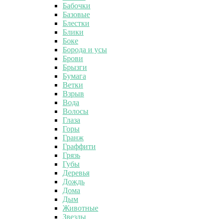
Бабочки
Базовые
Блестки
Блики
Боке
Борода и усы
Брови
Брызги
Бумага
Ветки
Взрыв
Вода
Волосы
Глаза
Горы
Гранж
Граффити
Грязь
Губы
Деревья
Дождь
Дома
Дым
Животные
Звезды