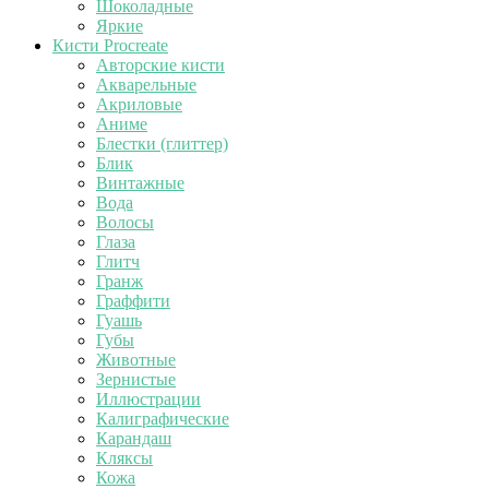
Шоколадные
Яркие
Кисти Procreate
Авторские кисти
Акварельные
Акриловые
Аниме
Блестки (глиттер)
Блик
Винтажные
Вода
Волосы
Глаза
Глитч
Гранж
Граффити
Гуашь
Губы
Животные
Зернистые
Иллюстрации
Калиграфические
Карандаш
Кляксы
Кожа