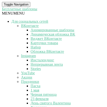
Toggle Navigation
Бесплатные шаблоны
MENU
MENU
Для социальных сетей
ВКонтакте
Анимированные шаблоны
Динамическая обложка ВК
Виджет ВКонтакте
Карточки товара
Набор
Обложка ВКонтакте
Instagram
Инсталендинг
Непрерывная лента
Stories
YouTube
Акции
Праздники
Пасха
1 мая
Черная пятница
23 февраля
День святого Валентина