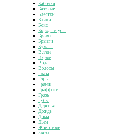
Бабочки
Базовые
Блестки
Блики
Боке
Борода и усы
Брови
Брызги
Бумага
Ветки
Взрыв
Вода
Волосы
Глаза
Горы
Гранж
Граффити
Грязь
Губы
Деревья
Дождь
Дома
Дым
Животные
Звезды