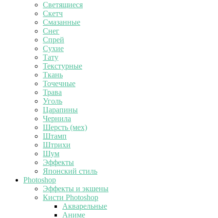
Светящиеся
Скетч
Смазанные
Снег
Спрей
Сухие
Тату
Текстурные
Ткань
Точечные
Трава
Уголь
Царапины
Чернила
Шерсть (мех)
Штамп
Штрихи
Шум
Эффекты
Японский стиль
Photoshop
Эффекты и экшены
Кисти Photoshop
Акварельные
Аниме