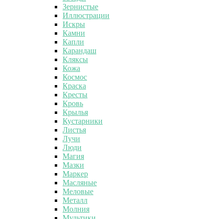
Зернистые
Иллюстрации
Искры
Камни
Капли
Карандаш
Кляксы
Кожа
Космос
Краска
Кресты
Кровь
Крылья
Кустарники
Листья
Лучи
Люди
Магия
Мазки
Маркер
Масляные
Меловые
Металл
Молния
Мультики