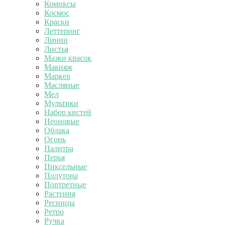
Комиксы
Космос
Краски
Леттеринг
Линии
Листья
Мазки красок
Макияж
Маркер
Масляные
Мел
Мультики
Набор кистей
Неоновые
Облака
Огонь
Палитра
Перья
Пиксельные
Полутона
Портретные
Растения
Ресницы
Ретро
Ручка