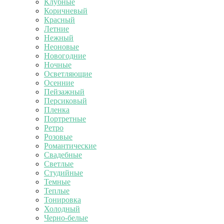
Клубные
Коричневый
Красный
Летние
Нежный
Неоновые
Новогодние
Ночные
Осветляющие
Осенние
Пейзажный
Персиковый
Пленка
Портретные
Ретро
Розовые
Романтические
Свадебные
Светлые
Студийные
Темные
Теплые
Тонировка
Холодный
Черно-белые